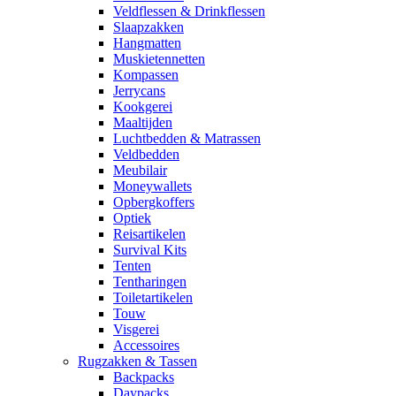
Veldflessen & Drinkflessen
Slaapzakken
Hangmatten
Muskietennetten
Kompassen
Jerrycans
Kookgerei
Maaltijden
Luchtbedden & Matrassen
Veldbedden
Meubilair
Moneywallets
Opbergkoffers
Optiek
Reisartikelen
Survival Kits
Tenten
Tentharingen
Toiletartikelen
Touw
Visgerei
Accessoires
Rugzakken & Tassen
Backpacks
Daypacks