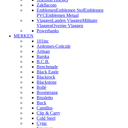
Zakflacons
Emblemen
Emblemen Stof
Emblemen
PVC
Emblemen Metaal
Vlaggen
Landen Vlaggen
Militaire
Vlaggen
Overige Vlaggen
Powerbanks
MERKEN
101inc
Ardennes-Coticule
Artisan
Barska
B.C.B.
Benchmade
Black Eagle
Blackrock
Blackstone
Bollé
Boomerang
Brusletto
Buck
Camillus
Clip & Carry
Cold Steel
Cytac