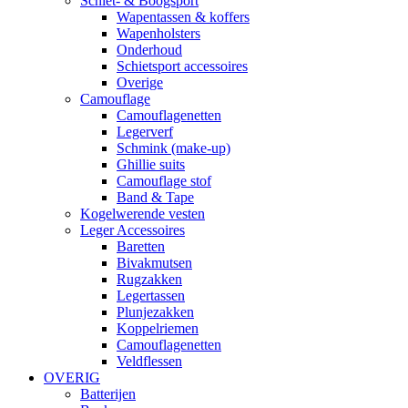
Schiet- & Boogsport
Wapentassen & koffers
Wapenholsters
Onderhoud
Schietsport accessoires
Overige
Camouflage
Camouflagenetten
Legerverf
Schmink (make-up)
Ghillie suits
Camouflage stof
Band & Tape
Kogelwerende vesten
Leger Accessoires
Baretten
Bivakmutsen
Rugzakken
Legertassen
Plunjezakken
Koppelriemen
Camouflagenetten
Veldflessen
OVERIG
Batterijen