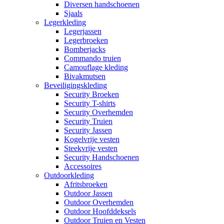
Diversen handschoenen
Sjaals
Legerkleding
Legerjassen
Legerbroeken
Bomberjacks
Commando truien
Camouflage kleding
Bivakmutsen
Beveiligingskleding
Security Broeken
Security T-shirts
Security Overhemden
Security Truien
Security Jassen
Kogelvrije vesten
Steekvrije vesten
Security Handschoenen
Accessoires
Outdoorkleding
Afritsbroeken
Outdoor Jassen
Outdoor Overhemden
Outdoor Hoofddeksels
Outdoor Truien en Vesten