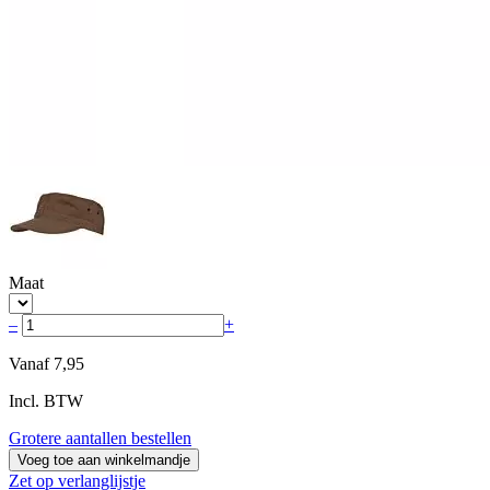
Maat
–
+
Vanaf
7,95
Incl. BTW
Grotere aantallen bestellen
Voeg toe aan winkelmandje
Zet op verlanglijstje