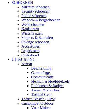
SCHOENEN
Militaire schoenen
Security schoenen
Politie schoenen
Wandel- & bergschoenen
Werkschoenen
Kaplaarzen
Winterlaarzen
Slippers & Sandalen
Overige schoenen
Accessoires
Legerkisten
Onderhoud
UITRUSTING
Airsoft
Bescherming
Camouflage
Communicatie
Helmen & Hoofddeksels
Emblemen & Badges
Tassen & Pouches
Tactical Gear
Tactical Vesten (OPS)
Camping & Outdoor
Vuur Maken