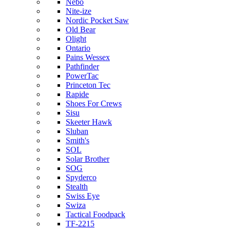
Nebo
Nite-ize
Nordic Pocket Saw
Old Bear
Olight
Ontario
Pains Wessex
Pathfinder
PowerTac
Princeton Tec
Rapide
Shoes For Crews
Sisu
Skeeter Hawk
Sluban
Smith's
SOL
Solar Brother
SOG
Spyderco
Stealth
Swiss Eye
Swiza
Tactical Foodpack
TF-2215