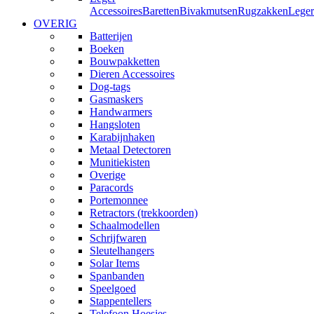
Accessoires
Baretten
Bivakmutsen
Rugzakken
Leger
OVERIG
Batterijen
Boeken
Bouwpakketten
Dieren Accessoires
Dog-tags
Gasmaskers
Handwarmers
Hangsloten
Karabijnhaken
Metaal Detectoren
Munitiekisten
Overige
Paracords
Portemonnee
Retractors (trekkoorden)
Schaalmodellen
Schrijfwaren
Sleutelhangers
Solar Items
Spanbanden
Speelgoed
Stappentellers
Telefoon Hoesjes