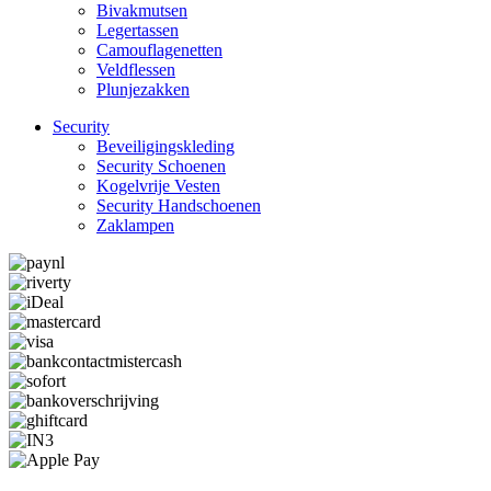
Bivakmutsen
Legertassen
Camouflage­­netten
Veldflessen
Plunjezakken
Security
Beveiligings­­kleding
Security Schoenen
Kogelvrije Vesten
Security Hand­­schoenen
Zaklampen