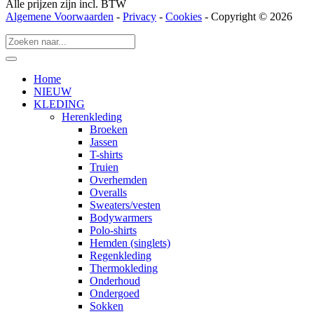
Alle prijzen zijn incl. BTW
Algemene Voorwaarden
-
Privacy
-
Cookies
- Copyright © 2026
Home
NIEUW
KLEDING
Herenkleding
Broeken
Jassen
T-shirts
Truien
Overhemden
Overalls
Sweaters/vesten
Bodywarmers
Polo-shirts
Hemden (singlets)
Regenkleding
Thermokleding
Onderhoud
Ondergoed
Sokken