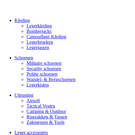
Kleding
Legerkleding
Bomberjacks
Camouflage Kleding
Legerbroeken
Legerjassen
Schoenen
Militaire schoe­nen
Security schoenen
Politie schoenen
Wandel- & Berg­­schoenen
Legerkisten
Uitrusting
Airsoft
Tactical Ves­ten
Camping & Outdoor
Rugzakken & Tassen
Zakmessen & Tools
Leger accessoires