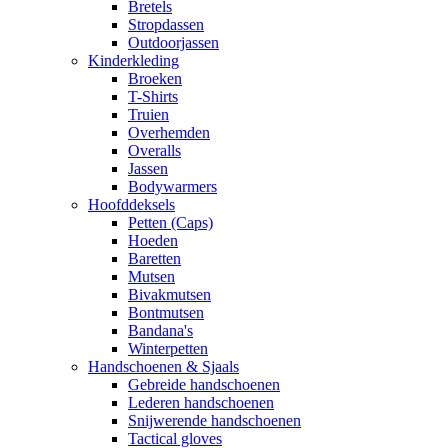
Bretels
Stropdassen
Outdoorjassen
Kinderkleding
Broeken
T-Shirts
Truien
Overhemden
Overalls
Jassen
Bodywarmers
Hoofddeksels
Petten (Caps)
Hoeden
Baretten
Mutsen
Bivakmutsen
Bontmutsen
Bandana's
Winterpetten
Handschoenen & Sjaals
Gebreide handschoenen
Lederen handschoenen
Snijwerende handschoenen
Tactical gloves