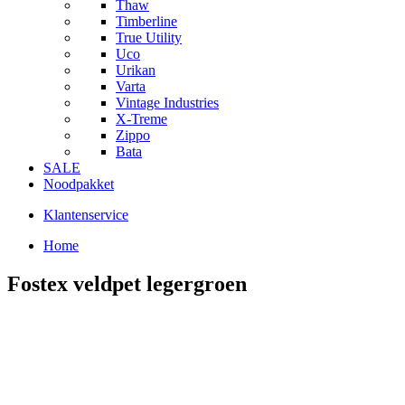
Thaw
Timberline
True Utility
Uco
Urikan
Varta
Vintage Industries
X-Treme
Zippo
Bata
SALE
Noodpakket
Klantenservice
Home
Fostex veldpet legergroen