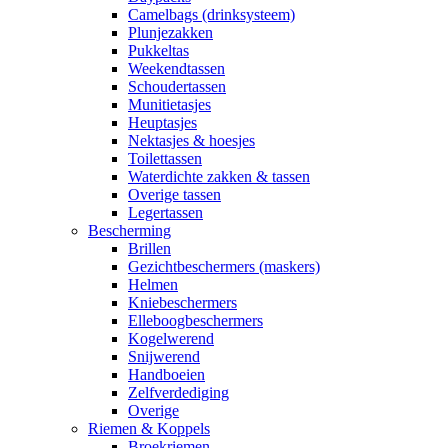
Camelbags (drinksysteem)
Plunjezakken
Pukkeltas
Weekendtassen
Schoudertassen
Munitietasjes
Heuptasjes
Nektasjes & hoesjes
Toilettassen
Waterdichte zakken & tassen
Overige tassen
Legertassen
Bescherming
Brillen
Gezichtbeschermers (maskers)
Helmen
Kniebeschermers
Elleboogbeschermers
Kogelwerend
Snijwerend
Handboeien
Zelfverdediging
Overige
Riemen & Koppels
Broekriemen