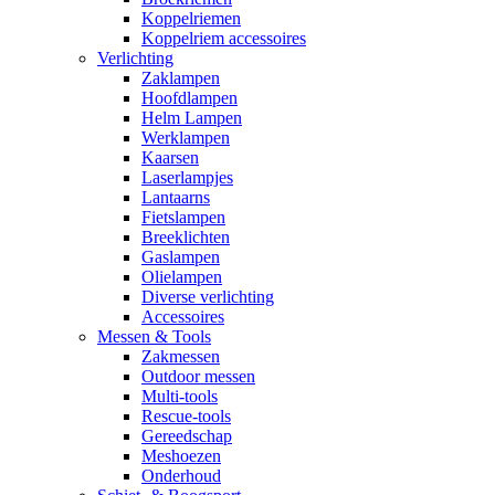
Koppelriemen
Koppelriem accessoires
Verlichting
Zaklampen
Hoofdlampen
Helm Lampen
Werklampen
Kaarsen
Laserlampjes
Lantaarns
Fietslampen
Breeklichten
Gaslampen
Olielampen
Diverse verlichting
Accessoires
Messen & Tools
Zakmessen
Outdoor messen
Multi-tools
Rescue-tools
Gereedschap
Meshoezen
Onderhoud