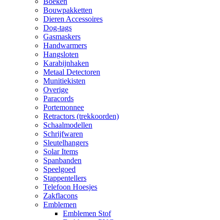
Boeken
Bouwpakketten
Dieren Accessoires
Dog-tags
Gasmaskers
Handwarmers
Hangsloten
Karabijnhaken
Metaal Detectoren
Munitiekisten
Overige
Paracords
Portemonnee
Retractors (trekkoorden)
Schaalmodellen
Schrijfwaren
Sleutelhangers
Solar Items
Spanbanden
Speelgoed
Stappentellers
Telefoon Hoesjes
Zakflacons
Emblemen
Emblemen Stof