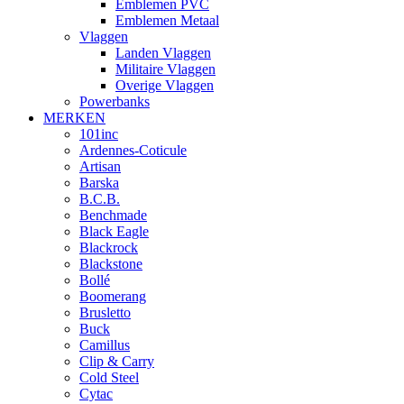
Emblemen PVC
Emblemen Metaal
Vlaggen
Landen Vlaggen
Militaire Vlaggen
Overige Vlaggen
Powerbanks
MERKEN
101inc
Ardennes-Coticule
Artisan
Barska
B.C.B.
Benchmade
Black Eagle
Blackrock
Blackstone
Bollé
Boomerang
Brusletto
Buck
Camillus
Clip & Carry
Cold Steel
Cytac