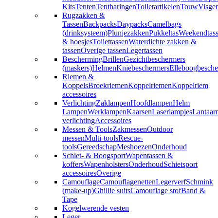
Kits
Tenten
Tentharingen
Toiletartikelen
Touw
Visger
Rugzakken &
Tassen
Backpacks
Daypacks
Camelbags
(drinksysteem)
Plunjezakken
Pukkeltas
Weekendtas
& hoesjes
Toilettassen
Waterdichte zakken &
tassen
Overige tassen
Legertassen
Bescherming
Brillen
Gezichtbeschermers
(maskers)
Helmen
Kniebeschermers
Elleboogbesche
Riemen &
Koppels
Broekriemen
Koppelriemen
Koppelriem
accessoires
Verlichting
Zaklampen
Hoofdlampen
Helm
Lampen
Werklampen
Kaarsen
Laserlampjes
Lantaar
verlichting
Accessoires
Messen & Tools
Zakmessen
Outdoor
messen
Multi-tools
Rescue-
tools
Gereedschap
Meshoezen
Onderhoud
Schiet- & Boogsport
Wapentassen &
koffers
Wapenholsters
Onderhoud
Schietsport
accessoires
Overige
Camouflage
Camouflagenetten
Legerverf
Schmink
(make-up)
Ghillie suits
Camouflage stof
Band &
Tape
Kogelwerende vesten
Leger