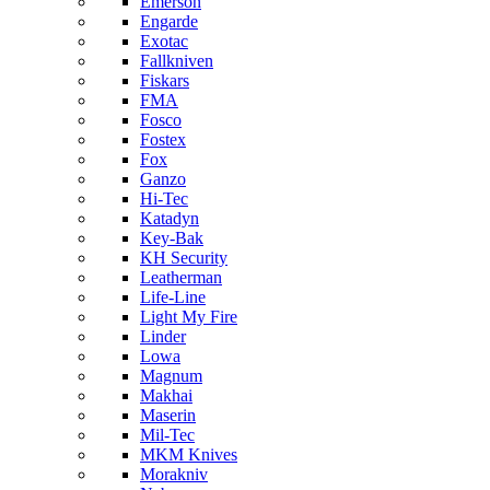
Emerson
Engarde
Exotac
Fallkniven
Fiskars
FMA
Fosco
Fostex
Fox
Ganzo
Hi-Tec
Katadyn
Key-Bak
KH Security
Leatherman
Life-Line
Light My Fire
Linder
Lowa
Magnum
Makhai
Maserin
Mil-Tec
MKM Knives
Morakniv