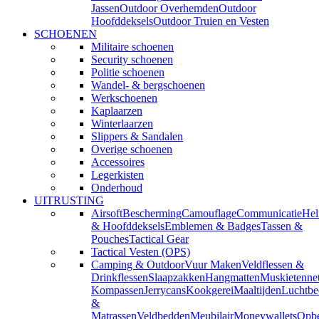
Jassen
Outdoor Overhemden
Outdoor
Hoofddeksels
Outdoor Truien en Vesten
SCHOENEN
Militaire schoenen
Security schoenen
Politie schoenen
Wandel- & bergschoenen
Werkschoenen
Kaplaarzen
Winterlaarzen
Slippers & Sandalen
Overige schoenen
Accessoires
Legerkisten
Onderhoud
UITRUSTING
Airsoft
Bescherming
Camouflage
Communicatie
He
& Hoofddeksels
Emblemen & Badges
Tassen &
Pouches
Tactical Gear
Tactical Vesten (OPS)
Camping & Outdoor
Vuur Maken
Veldflessen &
Drinkflessen
Slaapzakken
Hangmatten
Muskietenne
Kompassen
Jerrycans
Kookgerei
Maaltijden
Luchtbe
&
Matrassen
Veldbedden
Meubilair
Moneywallets
Opbe