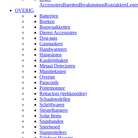
Accessoires
Baretten
Bivakmutsen
Rugzakken
Leger
OVERIG
Batterijen
Boeken
Bouwpakketten
Dieren Accessoires
Dog-tags
Gasmaskers
Handwarmers
Hangsloten
Karabijnhaken
Metaal Detectoren
Munitiekisten
Overige
Paracords
Portemonnee
Retractors (trekkoorden)
Schaalmodellen
Schrijfwaren
Sleutelhangers
Solar Items
Spanbanden
Speelgoed
Stappentellers
Telefoon Hoesjes