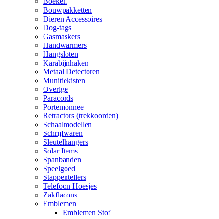
Boeken
Bouwpakketten
Dieren Accessoires
Dog-tags
Gasmaskers
Handwarmers
Hangsloten
Karabijnhaken
Metaal Detectoren
Munitiekisten
Overige
Paracords
Portemonnee
Retractors (trekkoorden)
Schaalmodellen
Schrijfwaren
Sleutelhangers
Solar Items
Spanbanden
Speelgoed
Stappentellers
Telefoon Hoesjes
Zakflacons
Emblemen
Emblemen Stof