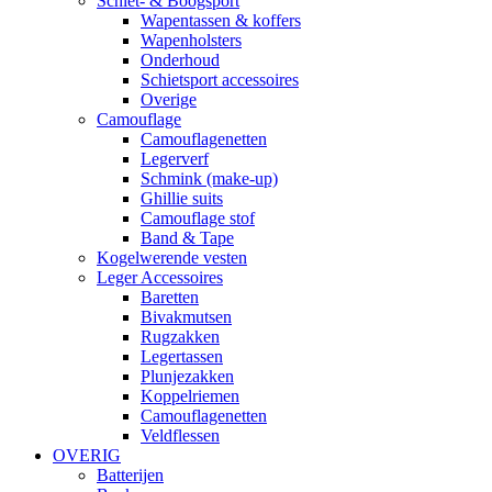
Schiet- & Boogsport
Wapentassen & koffers
Wapenholsters
Onderhoud
Schietsport accessoires
Overige
Camouflage
Camouflagenetten
Legerverf
Schmink (make-up)
Ghillie suits
Camouflage stof
Band & Tape
Kogelwerende vesten
Leger Accessoires
Baretten
Bivakmutsen
Rugzakken
Legertassen
Plunjezakken
Koppelriemen
Camouflagenetten
Veldflessen
OVERIG
Batterijen