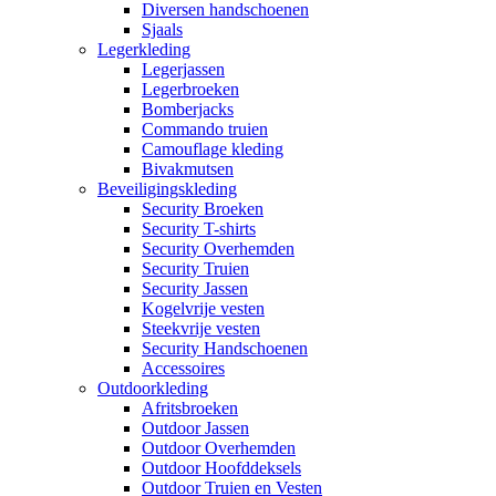
Diversen handschoenen
Sjaals
Legerkleding
Legerjassen
Legerbroeken
Bomberjacks
Commando truien
Camouflage kleding
Bivakmutsen
Beveiligingskleding
Security Broeken
Security T-shirts
Security Overhemden
Security Truien
Security Jassen
Kogelvrije vesten
Steekvrije vesten
Security Handschoenen
Accessoires
Outdoorkleding
Afritsbroeken
Outdoor Jassen
Outdoor Overhemden
Outdoor Hoofddeksels
Outdoor Truien en Vesten