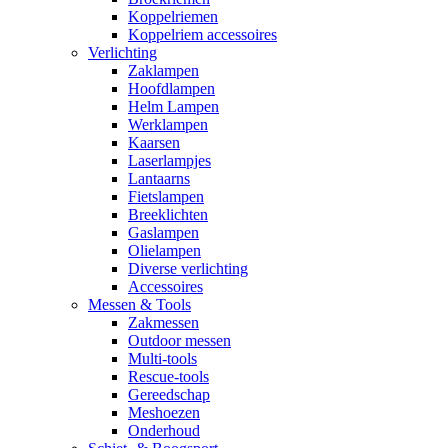
Koppelriemen
Koppelriem accessoires
Verlichting
Zaklampen
Hoofdlampen
Helm Lampen
Werklampen
Kaarsen
Laserlampjes
Lantaarns
Fietslampen
Breeklichten
Gaslampen
Olielampen
Diverse verlichting
Accessoires
Messen & Tools
Zakmessen
Outdoor messen
Multi-tools
Rescue-tools
Gereedschap
Meshoezen
Onderhoud