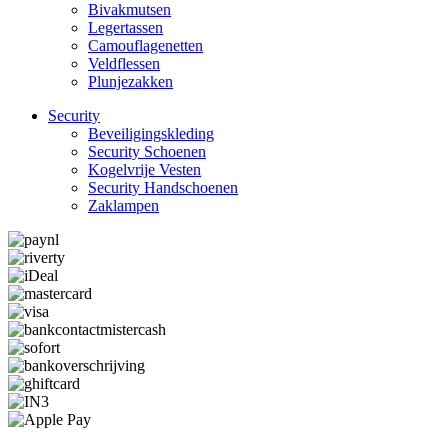
Bivakmutsen
Legertassen
Camouflage­­netten
Veldflessen
Plunjezakken
Security
Beveiligings­­kleding
Security Schoenen
Kogelvrije Vesten
Security Hand­­schoenen
Zaklampen