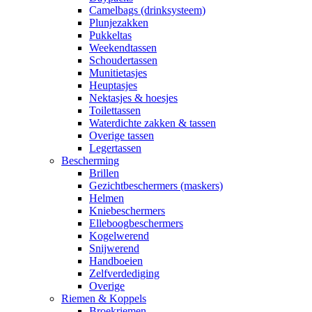
Camelbags (drinksysteem)
Plunjezakken
Pukkeltas
Weekendtassen
Schoudertassen
Munitietasjes
Heuptasjes
Nektasjes & hoesjes
Toilettassen
Waterdichte zakken & tassen
Overige tassen
Legertassen
Bescherming
Brillen
Gezichtbeschermers (maskers)
Helmen
Kniebeschermers
Elleboogbeschermers
Kogelwerend
Snijwerend
Handboeien
Zelfverdediging
Overige
Riemen & Koppels
Broekriemen