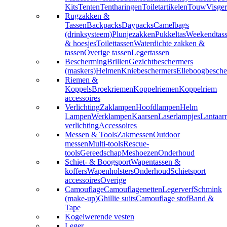
Kits
Tenten
Tentharingen
Toiletartikelen
Touw
Visger
Rugzakken &
Tassen
Backpacks
Daypacks
Camelbags
(drinksysteem)
Plunjezakken
Pukkeltas
Weekendtas
& hoesjes
Toilettassen
Waterdichte zakken &
tassen
Overige tassen
Legertassen
Bescherming
Brillen
Gezichtbeschermers
(maskers)
Helmen
Kniebeschermers
Elleboogbesche
Riemen &
Koppels
Broekriemen
Koppelriemen
Koppelriem
accessoires
Verlichting
Zaklampen
Hoofdlampen
Helm
Lampen
Werklampen
Kaarsen
Laserlampjes
Lantaar
verlichting
Accessoires
Messen & Tools
Zakmessen
Outdoor
messen
Multi-tools
Rescue-
tools
Gereedschap
Meshoezen
Onderhoud
Schiet- & Boogsport
Wapentassen &
koffers
Wapenholsters
Onderhoud
Schietsport
accessoires
Overige
Camouflage
Camouflagenetten
Legerverf
Schmink
(make-up)
Ghillie suits
Camouflage stof
Band &
Tape
Kogelwerende vesten
Leger