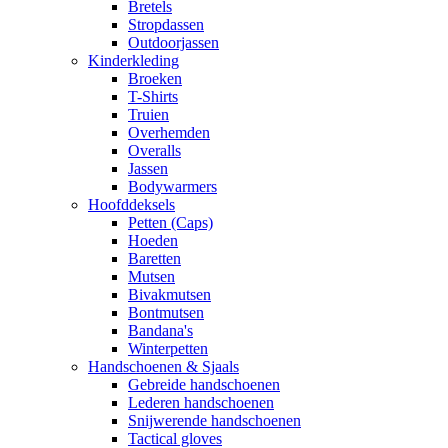
Bretels
Stropdassen
Outdoorjassen
Kinderkleding
Broeken
T-Shirts
Truien
Overhemden
Overalls
Jassen
Bodywarmers
Hoofddeksels
Petten (Caps)
Hoeden
Baretten
Mutsen
Bivakmutsen
Bontmutsen
Bandana's
Winterpetten
Handschoenen & Sjaals
Gebreide handschoenen
Lederen handschoenen
Snijwerende handschoenen
Tactical gloves