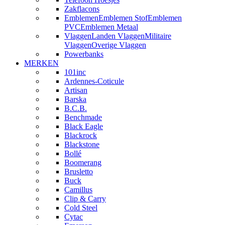
Zakflacons
Emblemen
Emblemen Stof
Emblemen
PVC
Emblemen Metaal
Vlaggen
Landen Vlaggen
Militaire
Vlaggen
Overige Vlaggen
Powerbanks
MERKEN
101inc
Ardennes-Coticule
Artisan
Barska
B.C.B.
Benchmade
Black Eagle
Blackrock
Blackstone
Bollé
Boomerang
Brusletto
Buck
Camillus
Clip & Carry
Cold Steel
Cytac