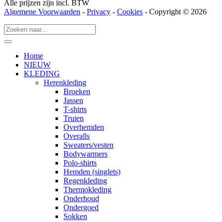
Alle prijzen zijn incl. BTW
Algemene Voorwaarden
-
Privacy
-
Cookies
- Copyright © 2026
Home
NIEUW
KLEDING
Herenkleding
Broeken
Jassen
T-shirts
Truien
Overhemden
Overalls
Sweaters/vesten
Bodywarmers
Polo-shirts
Hemden (singlets)
Regenkleding
Thermokleding
Onderhoud
Ondergoed
Sokken