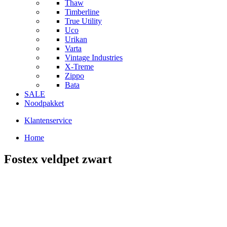
Thaw
Timberline
True Utility
Uco
Urikan
Varta
Vintage Industries
X-Treme
Zippo
Bata
SALE
Noodpakket
Klantenservice
Home
Fostex veldpet zwart