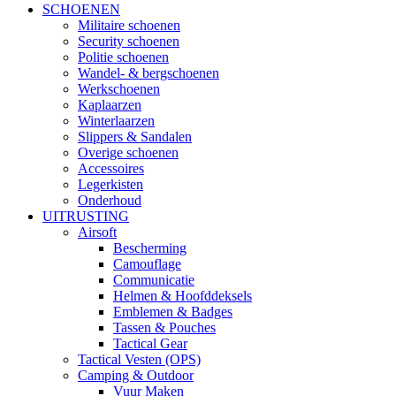
SCHOENEN
Militaire schoenen
Security schoenen
Politie schoenen
Wandel- & bergschoenen
Werkschoenen
Kaplaarzen
Winterlaarzen
Slippers & Sandalen
Overige schoenen
Accessoires
Legerkisten
Onderhoud
UITRUSTING
Airsoft
Bescherming
Camouflage
Communicatie
Helmen & Hoofddeksels
Emblemen & Badges
Tassen & Pouches
Tactical Gear
Tactical Vesten (OPS)
Camping & Outdoor
Vuur Maken