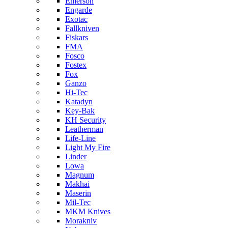
Emerson
Engarde
Exotac
Fallkniven
Fiskars
FMA
Fosco
Fostex
Fox
Ganzo
Hi-Tec
Katadyn
Key-Bak
KH Security
Leatherman
Life-Line
Light My Fire
Linder
Lowa
Magnum
Makhai
Maserin
Mil-Tec
MKM Knives
Morakniv