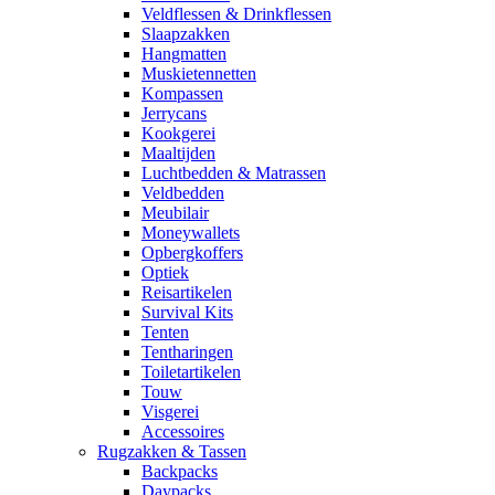
Veldflessen & Drinkflessen
Slaapzakken
Hangmatten
Muskietennetten
Kompassen
Jerrycans
Kookgerei
Maaltijden
Luchtbedden & Matrassen
Veldbedden
Meubilair
Moneywallets
Opbergkoffers
Optiek
Reisartikelen
Survival Kits
Tenten
Tentharingen
Toiletartikelen
Touw
Visgerei
Accessoires
Rugzakken & Tassen
Backpacks
Daypacks