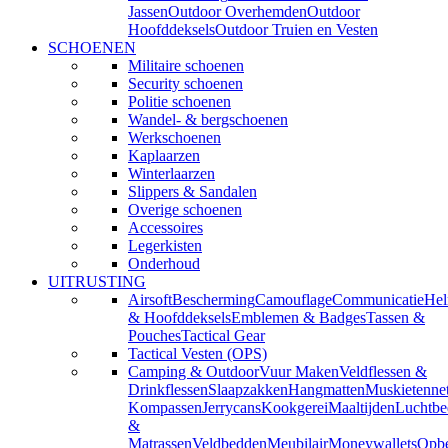
Jassen
Outdoor Overhemden
Outdoor
Hoofddeksels
Outdoor Truien en Vesten
SCHOENEN
Militaire schoenen
Security schoenen
Politie schoenen
Wandel- & bergschoenen
Werkschoenen
Kaplaarzen
Winterlaarzen
Slippers & Sandalen
Overige schoenen
Accessoires
Legerkisten
Onderhoud
UITRUSTING
Airsoft
Bescherming
Camouflage
Communicatie
He
& Hoofddeksels
Emblemen & Badges
Tassen &
Pouches
Tactical Gear
Tactical Vesten (OPS)
Camping & Outdoor
Vuur Maken
Veldflessen &
Drinkflessen
Slaapzakken
Hangmatten
Muskietenne
Kompassen
Jerrycans
Kookgerei
Maaltijden
Luchtbe
&
Matrassen
Veldbedden
Meubilair
Moneywallets
Opbe