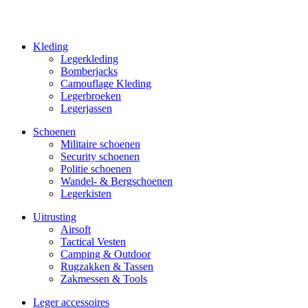
Kleding
Legerkleding
Bomberjacks
Camouflage Kleding
Legerbroeken
Legerjassen
Schoenen
Militaire schoe­nen
Security schoenen
Politie schoenen
Wandel- & Berg­­schoenen
Legerkisten
Uitrusting
Airsoft
Tactical Ves­ten
Camping & Outdoor
Rugzakken & Tassen
Zakmessen & Tools
Leger accessoires