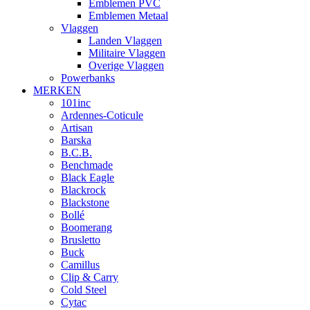
Emblemen PVC
Emblemen Metaal
Vlaggen
Landen Vlaggen
Militaire Vlaggen
Overige Vlaggen
Powerbanks
MERKEN
101inc
Ardennes-Coticule
Artisan
Barska
B.C.B.
Benchmade
Black Eagle
Blackrock
Blackstone
Bollé
Boomerang
Brusletto
Buck
Camillus
Clip & Carry
Cold Steel
Cytac