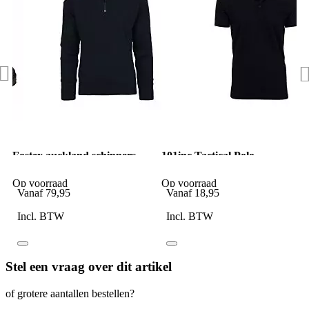
Fostex auckland schippers
101inc Tactical Polo
trui wol navy blauw
QuickDry zwart
Op voorraad
Op voorraad
Vanaf
79,95
Vanaf
18,95
Incl. BTW
Incl. BTW
Stel een vraag over dit artikel
of grotere aantallen bestellen?