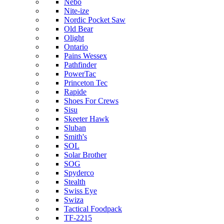
Nebo
Nite-ize
Nordic Pocket Saw
Old Bear
Olight
Ontario
Pains Wessex
Pathfinder
PowerTac
Princeton Tec
Rapide
Shoes For Crews
Sisu
Skeeter Hawk
Sluban
Smith's
SOL
Solar Brother
SOG
Spyderco
Stealth
Swiss Eye
Swiza
Tactical Foodpack
TF-2215