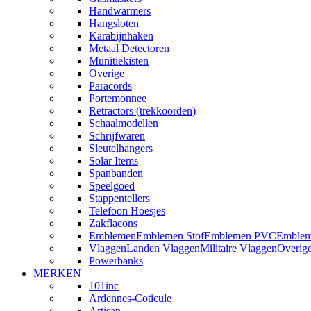
Handwarmers
Hangsloten
Karabijnhaken
Metaal Detectoren
Munitiekisten
Overige
Paracords
Portemonnee
Retractors (trekkoorden)
Schaalmodellen
Schrijfwaren
Sleutelhangers
Solar Items
Spanbanden
Speelgoed
Stappentellers
Telefoon Hoesjes
Zakflacons
Emblemen
Emblemen Stof
Emblemen PVC
Emblem
Vlaggen
Landen Vlaggen
Militaire Vlaggen
Overig
Powerbanks
MERKEN
101inc
Ardennes-Coticule
Artisan