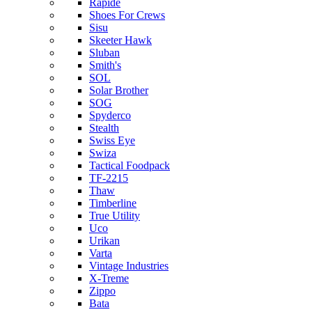
Rapide
Shoes For Crews
Sisu
Skeeter Hawk
Sluban
Smith's
SOL
Solar Brother
SOG
Spyderco
Stealth
Swiss Eye
Swiza
Tactical Foodpack
TF-2215
Thaw
Timberline
True Utility
Uco
Urikan
Varta
Vintage Industries
X-Treme
Zippo
Bata