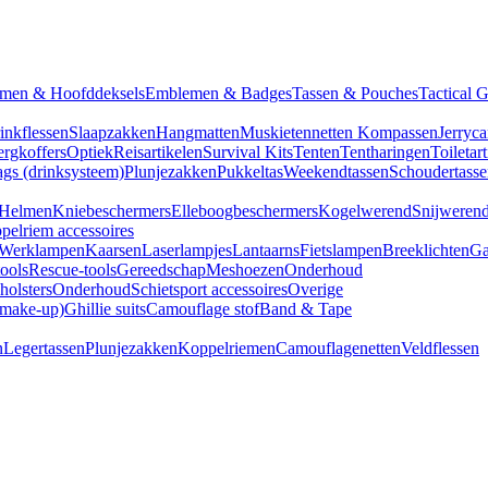
men & Hoofddeksels
Emblemen & Badges
Tassen & Pouches
Tactical 
inkflessen
Slaapzakken
Hangmatten
Muskietennetten
Kompassen
Jerryca
rgkoffers
Optiek
Reisartikelen
Survival Kits
Tenten
Tentharingen
Toiletar
gs (drinksysteem)
Plunjezakken
Pukkeltas
Weekendtassen
Schoudertasse
Helmen
Kniebeschermers
Elleboogbeschermers
Kogelwerend
Snijweren
pelriem accessoires
Werklampen
Kaarsen
Laserlampjes
Lantaarns
Fietslampen
Breeklichten
Ga
tools
Rescue-tools
Gereedschap
Meshoezen
Onderhoud
olsters
Onderhoud
Schietsport accessoires
Overige
(make-up)
Ghillie suits
Camouflage stof
Band & Tape
n
Legertassen
Plunjezakken
Koppelriemen
Camouflagenetten
Veldflessen