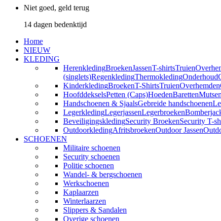
Niet goed, geld terug
14 dagen bedenktijd
Home
NIEUW
KLEDING
Herenkleding
Broeken
Jassen
T-shirts
Truien
Overhe
(singlets)
Regenkleding
Thermokleding
Onderhoud
Kinderkleding
Broeken
T-Shirts
Truien
Overhemden
Hoofddeksels
Petten (Caps)
Hoeden
Baretten
Mutse
Handschoenen & Sjaals
Gebreide handschoenen
Le
Legerkleding
Legerjassen
Legerbroeken
Bomberjac
Beveiligingskleding
Security Broeken
Security T-sh
Outdoorkleding
Afritsbroeken
Outdoor Jassen
Outd
SCHOENEN
Militaire schoenen
Security schoenen
Politie schoenen
Wandel- & bergschoenen
Werkschoenen
Kaplaarzen
Winterlaarzen
Slippers & Sandalen
Overige schoenen