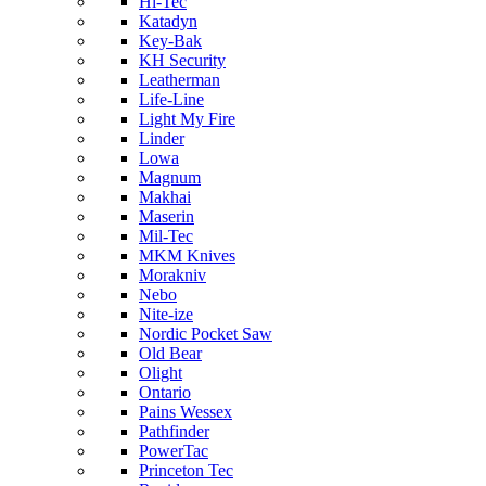
Hi-Tec
Katadyn
Key-Bak
KH Security
Leatherman
Life-Line
Light My Fire
Linder
Lowa
Magnum
Makhai
Maserin
Mil-Tec
MKM Knives
Morakniv
Nebo
Nite-ize
Nordic Pocket Saw
Old Bear
Olight
Ontario
Pains Wessex
Pathfinder
PowerTac
Princeton Tec