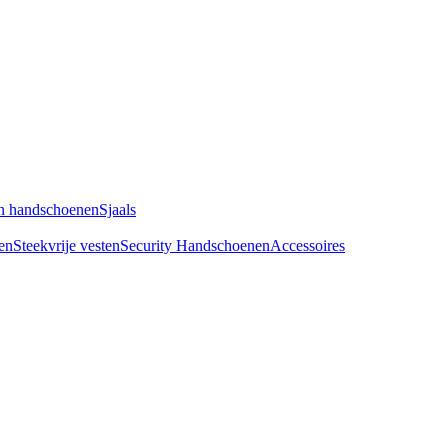
n handschoenen
Sjaals
en
Steekvrije vesten
Security Handschoenen
Accessoires