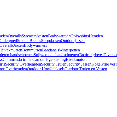
mden
Overalls
Sweaters/vesten
Bodywarmers
Polo-shirts
Hemden
Ondergoed
Sokken
Bretels
Stropdassen
Outdoorjassen
Overalls
Jassen
Bodywarmers
n
Bivakmutsen
Bontmutsen
Bandana's
Winterpetten
deren handschoenen
Snijwerende handschoenen
Tactical gloves
Diverse
ks
Commando truien
Camouflage kleding
Bivakmutsen
irts
Security Overhemden
Security Truien
Security Jassen
Kogelvrije vest
oor Overhemden
Outdoor Hoofddeksels
Outdoor Truien en Vesten