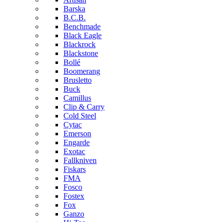
Barska
B.C.B.
Benchmade
Black Eagle
Blackrock
Blackstone
Bollé
Boomerang
Brusletto
Buck
Camillus
Clip & Carry
Cold Steel
Cytac
Emerson
Engarde
Exotac
Fallkniven
Fiskars
FMA
Fosco
Fostex
Fox
Ganzo