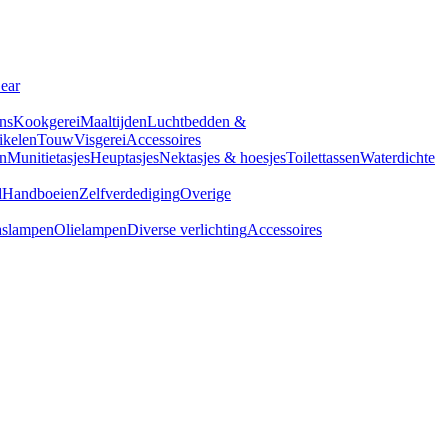
Gear
ns
Kookgerei
Maaltijden
Luchtbedden &
tikelen
Touw
Visgerei
Accessoires
n
Munitietasjes
Heuptasjes
Nektasjes & hoesjes
Toilettassen
Waterdichte
d
Handboeien
Zelfverdediging
Overige
slampen
Olielampen
Diverse verlichting
Accessoires