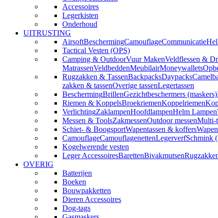
Accessoires
Legerkisten
Onderhoud
UITRUSTING
Airsoft
Bescherming
Camouflage
Communicatie
Hel
Tactical Vesten (OPS)
Camping & Outdoor
Vuur Maken
Veldflessen & Dr
Matrassen
Veldbedden
Meubilair
Moneywallets
Opbe
Rugzakken & Tassen
Backpacks
Daypacks
Camelba
zakken & tassen
Overige tassen
Legertassen
Bescherming
Brillen
Gezichtbeschermers (maskers)
Riemen & Koppels
Broekriemen
Koppelriemen
Kop
Verlichting
Zaklampen
Hoofdlampen
Helm Lampen
Messen & Tools
Zakmessen
Outdoor messen
Multi-
Schiet- & Boogsport
Wapentassen & koffers
Wapenh
Camouflage
Camouflagenetten
Legerverf
Schmink 
Kogelwerende vesten
Leger Accessoires
Baretten
Bivakmutsen
Rugzakke
OVERIG
Batterijen
Boeken
Bouwpakketten
Dieren Accessoires
Dog-tags
Gasmaskers