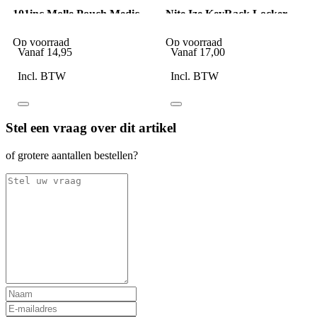
101inc Molle Pouch Medic
Nite Ize KeyRack Locker
Ifak zonder rood kruis
Sleutelhouder Zilver
zwart
Op voorraad
Op voorraad
Vanaf
14,95
Vanaf
17,00
Incl. BTW
Incl. BTW
Stel een vraag over dit artikel
of grotere aantallen bestellen?