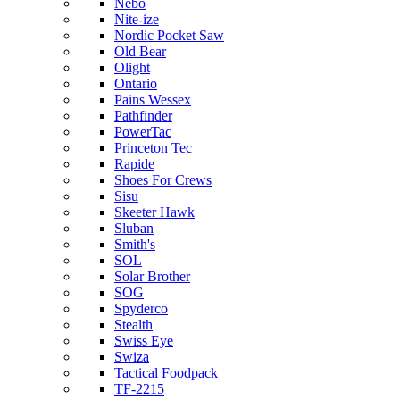
Nebo
Nite-ize
Nordic Pocket Saw
Old Bear
Olight
Ontario
Pains Wessex
Pathfinder
PowerTac
Princeton Tec
Rapide
Shoes For Crews
Sisu
Skeeter Hawk
Sluban
Smith's
SOL
Solar Brother
SOG
Spyderco
Stealth
Swiss Eye
Swiza
Tactical Foodpack
TF-2215