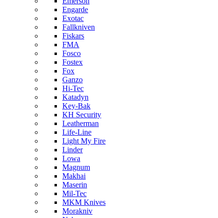
Emerson
Engarde
Exotac
Fallkniven
Fiskars
FMA
Fosco
Fostex
Fox
Ganzo
Hi-Tec
Katadyn
Key-Bak
KH Security
Leatherman
Life-Line
Light My Fire
Linder
Lowa
Magnum
Makhai
Maserin
Mil-Tec
MKM Knives
Morakniv