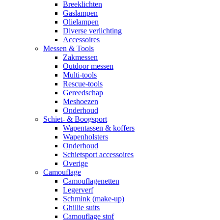
Breeklichten
Gaslampen
Olielampen
Diverse verlichting
Accessoires
Messen & Tools
Zakmessen
Outdoor messen
Multi-tools
Rescue-tools
Gereedschap
Meshoezen
Onderhoud
Schiet- & Boogsport
Wapentassen & koffers
Wapenholsters
Onderhoud
Schietsport accessoires
Overige
Camouflage
Camouflagenetten
Legerverf
Schmink (make-up)
Ghillie suits
Camouflage stof