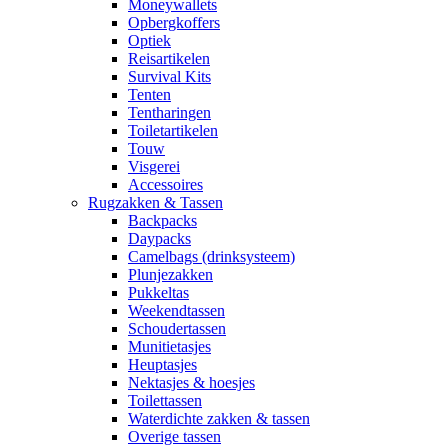
Moneywallets
Opbergkoffers
Optiek
Reisartikelen
Survival Kits
Tenten
Tentharingen
Toiletartikelen
Touw
Visgerei
Accessoires
Rugzakken & Tassen
Backpacks
Daypacks
Camelbags (drinksysteem)
Plunjezakken
Pukkeltas
Weekendtassen
Schoudertassen
Munitietasjes
Heuptasjes
Nektasjes & hoesjes
Toilettassen
Waterdichte zakken & tassen
Overige tassen