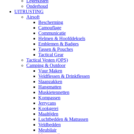
Legerkisten
Onderhoud
UITRUSTING
Airsoft
Bescherming
Camouflage
Communicatie
Helmen & Hoofddeksels
Emblemen & Badges
Tassen & Pouches
Tactical Gear
Tactical Vesten (OPS)
Camping & Outdoor
Vuur Maken
Veldflessen & Drinkflessen
Slaapzakken
Hangmatten
Muskietennetten
Kompassen
Jerrycans
Kookgerei
Maaltijden
Luchtbedden & Matrassen
Veldbedden
Meubilair