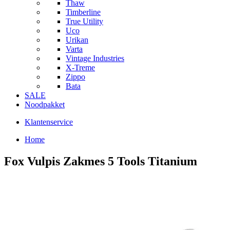
Thaw
Timberline
True Utility
Uco
Urikan
Varta
Vintage Industries
X-Treme
Zippo
Bata
SALE
Noodpakket
Klantenservice
Home
Fox Vulpis Zakmes 5 Tools Titanium