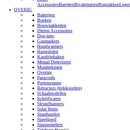
Accessoires
Baretten
Bivakmutsen
Rugzakken
Leger
OVERIG
Batterijen
Boeken
Bouwpakketten
Dieren Accessoires
Dog-tags
Gasmaskers
Handwarmers
Hangsloten
Karabijnhaken
Metaal Detectoren
Munitiekisten
Overige
Paracords
Portemonnee
Retractors (trekkoorden)
Schaalmodellen
Schrijfwaren
Sleutelhangers
Solar Items
Spanbanden
Speelgoed
Stappentellers
Telefoon Hoesjes