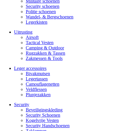
Militaire schoe­nen
Security schoenen
Politie schoenen
Wandel- & Berg­­schoenen
Legerkisten
Uitrusting
Airsoft
Tactical Ves­ten
Camping & Outdoor
Rugzakken & Tassen
Zakmessen & Tools
Leger accessoires
Bivakmutsen
Legertassen
Camouflage­­netten
Veldflessen
Plunjezakken
Security
Beveiligings­­kleding
Security Schoenen
Kogelvrije Vesten
Security Hand­­schoenen
Zaklampen