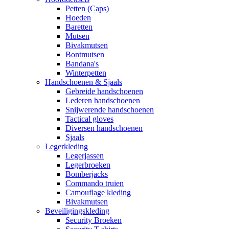
Petten (Caps)
Hoeden
Baretten
Mutsen
Bivakmutsen
Bontmutsen
Bandana's
Winterpetten
Handschoenen & Sjaals
Gebreide handschoenen
Lederen handschoenen
Snijwerende handschoenen
Tactical gloves
Diversen handschoenen
Sjaals
Legerkleding
Legerjassen
Legerbroeken
Bomberjacks
Commando truien
Camouflage kleding
Bivakmutsen
Beveiligingskleding
Security Broeken