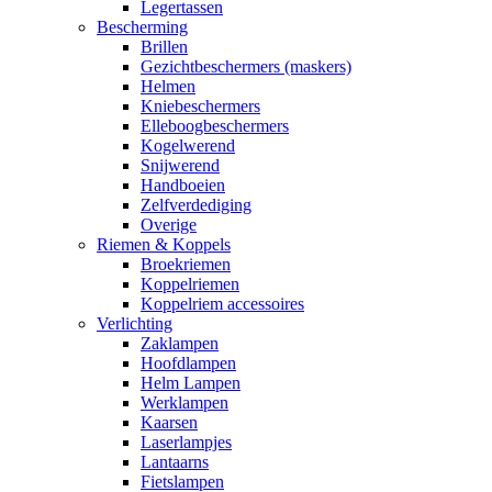
Legertassen
Bescherming
Brillen
Gezichtbeschermers (maskers)
Helmen
Kniebeschermers
Elleboogbeschermers
Kogelwerend
Snijwerend
Handboeien
Zelfverdediging
Overige
Riemen & Koppels
Broekriemen
Koppelriemen
Koppelriem accessoires
Verlichting
Zaklampen
Hoofdlampen
Helm Lampen
Werklampen
Kaarsen
Laserlampjes
Lantaarns
Fietslampen