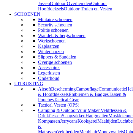
Jassen
Outdoor Overhemden
Outdoor
Hoofddeksels
Outdoor Truien en Vesten
SCHOENEN
Militaire schoenen
Security schoenen
Politie schoenen
Wandel- & bergschoenen
Werkschoenen
Kaplaarzen
Winterlaarzen
Slippers & Sandalen
Overige schoenen
Accessoires
Legerkisten
Onderhoud
UITRUSTING
Airsoft
Bescherming
Camouflage
Communicatie
He
& Hoofddeksels
Emblemen & Badges
Tassen &
Pouches
Tactical Gear
Tactical Vesten (OPS)
Camping & Outdoor
Vuur Maken
Veldflessen &
Drinkflessen
Slaapzakken
Hangmatten
Muskietenne
Kompassen
Jerrycans
Kookgerei
Maaltijden
Luchtbe
&
Matrassen
Veldbedden
Meubilair
Moneywallets
Opbe