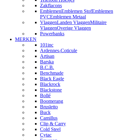
Zakflacons
Emblemen
Emblemen Stof
Emblemen
PVC
Emblemen Metaal
Vlaggen
Landen Vlaggen
Militaire
Vlaggen
Overige Vlaggen
Powerbanks
MERKEN
101inc
Ardennes-Coticule
Artisan
Barska
B.C.B.
Benchmade
Black Eagle
Blackrock
Blackstone
Bollé
Boomerang
Brusletto
Buck
Camillus
Clip & Carry
Cold Steel
Cytac