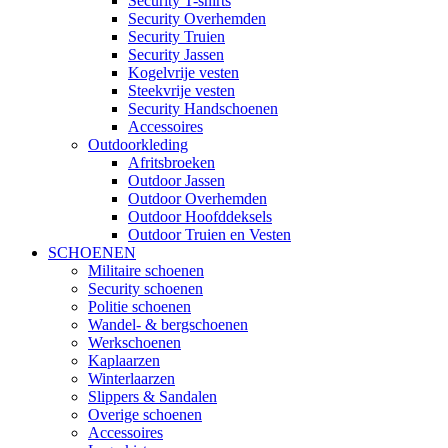
Security T-shirts
Security Overhemden
Security Truien
Security Jassen
Kogelvrije vesten
Steekvrije vesten
Security Handschoenen
Accessoires
Outdoorkleding
Afritsbroeken
Outdoor Jassen
Outdoor Overhemden
Outdoor Hoofddeksels
Outdoor Truien en Vesten
SCHOENEN
Militaire schoenen
Security schoenen
Politie schoenen
Wandel- & bergschoenen
Werkschoenen
Kaplaarzen
Winterlaarzen
Slippers & Sandalen
Overige schoenen
Accessoires