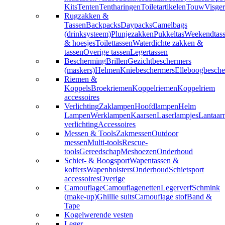
Kits
Tenten
Tentharingen
Toiletartikelen
Touw
Visger
Rugzakken &
Tassen
Backpacks
Daypacks
Camelbags
(drinksysteem)
Plunjezakken
Pukkeltas
Weekendtas
& hoesjes
Toilettassen
Waterdichte zakken &
tassen
Overige tassen
Legertassen
Bescherming
Brillen
Gezichtbeschermers
(maskers)
Helmen
Kniebeschermers
Elleboogbesche
Riemen &
Koppels
Broekriemen
Koppelriemen
Koppelriem
accessoires
Verlichting
Zaklampen
Hoofdlampen
Helm
Lampen
Werklampen
Kaarsen
Laserlampjes
Lantaar
verlichting
Accessoires
Messen & Tools
Zakmessen
Outdoor
messen
Multi-tools
Rescue-
tools
Gereedschap
Meshoezen
Onderhoud
Schiet- & Boogsport
Wapentassen &
koffers
Wapenholsters
Onderhoud
Schietsport
accessoires
Overige
Camouflage
Camouflagenetten
Legerverf
Schmink
(make-up)
Ghillie suits
Camouflage stof
Band &
Tape
Kogelwerende vesten
Leger