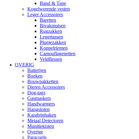
Band & Tape
Kogelwerende vesten
Leger Accessoires
Baretten
Bivakmutsen
Rugzakken
Legertassen
Plunjezakken
Koppelriemen
Camouflagenetten
Veldflessen
OVERIG
Batterijen
Boeken
Bouwpakketten
Dieren Accessoires
Dog-tags
Gasmaskers
Handwarmers
Hangsloten
Karabijnhaken
Metaal Detectoren
Munitiekisten
Overige
Paracords