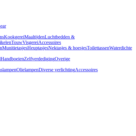
Gear
ns
Kookgerei
Maaltijden
Luchtbedden &
tikelen
Touw
Visgerei
Accessoires
n
Munitietasjes
Heuptasjes
Nektasjes & hoesjes
Toilettassen
Waterdichte
d
Handboeien
Zelfverdediging
Overige
slampen
Olielampen
Diverse verlichting
Accessoires