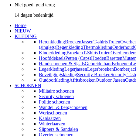
Niet goed, geld terug
14 dagen bedenktijd
Home
NIEUW
KLEDING
Herenkleding
Broeken
Jassen
T-shirts
Truien
Overhe
(singlets)
Regenkleding
Thermokleding
Onderhoud
Kinderkleding
Broeken
T-Shirts
Truien
Overhemden
Hoofddeksels
Petten (Caps)
Hoeden
Baretten
Mutse
Handschoenen & Sjaals
Gebreide handschoenen
Le
Legerkleding
Legerjassen
Legerbroeken
Bomberjac
Beveiligingskleding
Security Broeken
Security T-sh
Outdoorkleding
Afritsbroeken
Outdoor Jassen
Outd
SCHOENEN
Militaire schoenen
Security schoenen
Politie schoenen
Wandel- & bergschoenen
Werkschoenen
Kaplaarzen
Winterlaarzen
Slippers & Sandalen
Overige schoenen