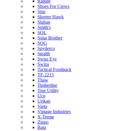
Rapide
Shoes For Crews
Sisu
Skeeter Hawk
Sluban
Smith's
SOL
Solar Brother
SOG
Spyderco
Stealth
Swiss Eye
Swiza
Tactical Foodpack
TF-2215
Thaw
Timberline
True Utility
Uco
Urikan
Varta
Vintage Industries
X-Treme
Zippo
Bata