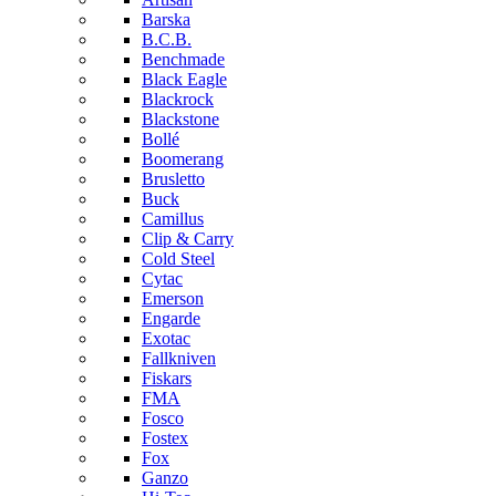
Barska
B.C.B.
Benchmade
Black Eagle
Blackrock
Blackstone
Bollé
Boomerang
Brusletto
Buck
Camillus
Clip & Carry
Cold Steel
Cytac
Emerson
Engarde
Exotac
Fallkniven
Fiskars
FMA
Fosco
Fostex
Fox
Ganzo