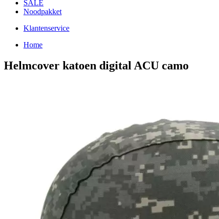
SALE
Noodpakket
Klantenservice
Home
Helmcover katoen digital ACU camo