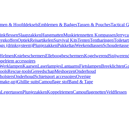
men & Hoofddeksels
Emblemen & Badges
Tassen & Pouches
Tactical 
inkflessen
Slaapzakken
Hangmatten
Muskietennetten
Kompassen
Jerryca
rgkoffers
Optiek
Reisartikelen
Survival Kits
Tenten
Tentharingen
Toiletar
gs (drinksysteem)
Plunjezakken
Pukkeltas
Weekendtassen
Schoudertasse
Helmen
Kniebeschermers
Elleboogbeschermers
Kogelwerend
Snijweren
pelriem accessoires
Werklampen
Kaarsen
Laserlampjes
Lantaarns
Fietslampen
Breeklichten
Ga
tools
Rescue-tools
Gereedschap
Meshoezen
Onderhoud
olsters
Onderhoud
Schietsport accessoires
Overige
(make-up)
Ghillie suits
Camouflage stof
Band & Tape
n
Legertassen
Plunjezakken
Koppelriemen
Camouflagenetten
Veldflessen