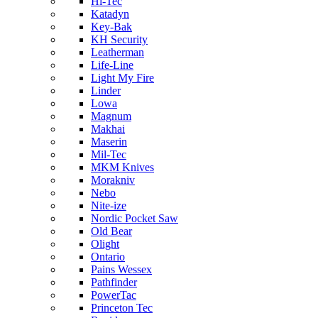
Hi-Tec
Katadyn
Key-Bak
KH Security
Leatherman
Life-Line
Light My Fire
Linder
Lowa
Magnum
Makhai
Maserin
Mil-Tec
MKM Knives
Morakniv
Nebo
Nite-ize
Nordic Pocket Saw
Old Bear
Olight
Ontario
Pains Wessex
Pathfinder
PowerTac
Princeton Tec