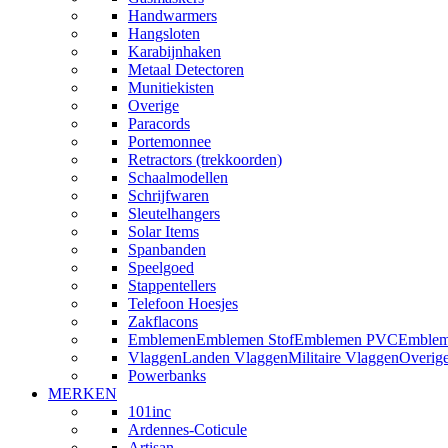
Handwarmers
Hangsloten
Karabijnhaken
Metaal Detectoren
Munitiekisten
Overige
Paracords
Portemonnee
Retractors (trekkoorden)
Schaalmodellen
Schrijfwaren
Sleutelhangers
Solar Items
Spanbanden
Speelgoed
Stappentellers
Telefoon Hoesjes
Zakflacons
Emblemen
Emblemen Stof
Emblemen PVC
Emblem
Vlaggen
Landen Vlaggen
Militaire Vlaggen
Overig
Powerbanks
MERKEN
101inc
Ardennes-Coticule
Artisan