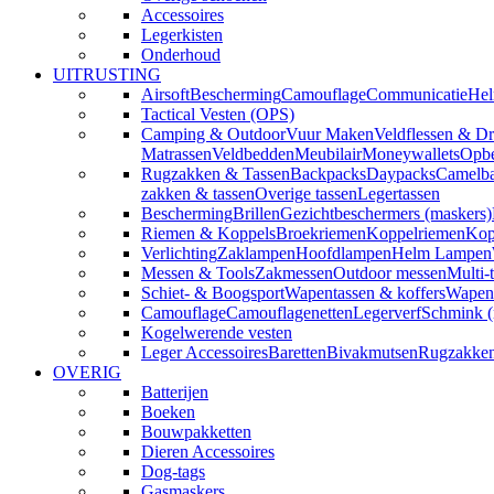
Accessoires
Legerkisten
Onderhoud
UITRUSTING
Airsoft
Bescherming
Camouflage
Communicatie
Hel
Tactical Vesten (OPS)
Camping & Outdoor
Vuur Maken
Veldflessen & Dr
Matrassen
Veldbedden
Meubilair
Moneywallets
Opbe
Rugzakken & Tassen
Backpacks
Daypacks
Camelba
zakken & tassen
Overige tassen
Legertassen
Bescherming
Brillen
Gezichtbeschermers (maskers)
Riemen & Koppels
Broekriemen
Koppelriemen
Kop
Verlichting
Zaklampen
Hoofdlampen
Helm Lampen
Messen & Tools
Zakmessen
Outdoor messen
Multi-
Schiet- & Boogsport
Wapentassen & koffers
Wapenh
Camouflage
Camouflagenetten
Legerverf
Schmink 
Kogelwerende vesten
Leger Accessoires
Baretten
Bivakmutsen
Rugzakke
OVERIG
Batterijen
Boeken
Bouwpakketten
Dieren Accessoires
Dog-tags
Gasmaskers