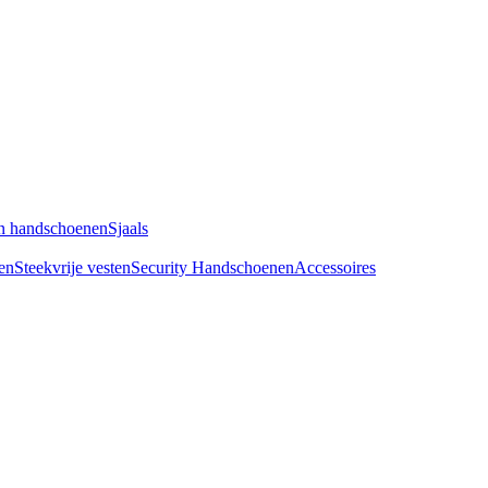
n handschoenen
Sjaals
en
Steekvrije vesten
Security Handschoenen
Accessoires