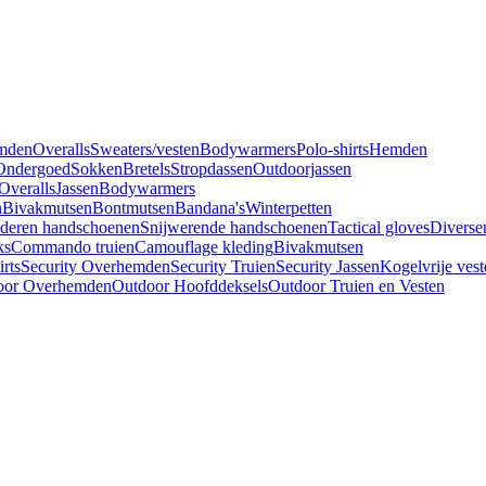
mden
Overalls
Sweaters/vesten
Bodywarmers
Polo-shirts
Hemden
Ondergoed
Sokken
Bretels
Stropdassen
Outdoorjassen
Overalls
Jassen
Bodywarmers
n
Bivakmutsen
Bontmutsen
Bandana's
Winterpetten
deren handschoenen
Snijwerende handschoenen
Tactical gloves
Diverse
ks
Commando truien
Camouflage kleding
Bivakmutsen
irts
Security Overhemden
Security Truien
Security Jassen
Kogelvrije vest
oor Overhemden
Outdoor Hoofddeksels
Outdoor Truien en Vesten