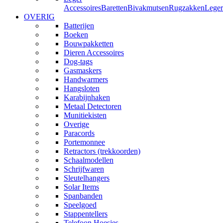
Accessoires
Baretten
Bivakmutsen
Rugzakken
Leger
OVERIG
Batterijen
Boeken
Bouwpakketten
Dieren Accessoires
Dog-tags
Gasmaskers
Handwarmers
Hangsloten
Karabijnhaken
Metaal Detectoren
Munitiekisten
Overige
Paracords
Portemonnee
Retractors (trekkoorden)
Schaalmodellen
Schrijfwaren
Sleutelhangers
Solar Items
Spanbanden
Speelgoed
Stappentellers
Telefoon Hoesjes