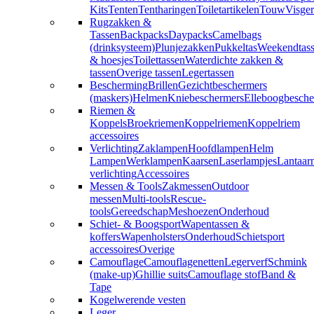
Kits
Tenten
Tentharingen
Toiletartikelen
Touw
Visger
Rugzakken &
Tassen
Backpacks
Daypacks
Camelbags
(drinksysteem)
Plunjezakken
Pukkeltas
Weekendtas
& hoesjes
Toilettassen
Waterdichte zakken &
tassen
Overige tassen
Legertassen
Bescherming
Brillen
Gezichtbeschermers
(maskers)
Helmen
Kniebeschermers
Elleboogbesche
Riemen &
Koppels
Broekriemen
Koppelriemen
Koppelriem
accessoires
Verlichting
Zaklampen
Hoofdlampen
Helm
Lampen
Werklampen
Kaarsen
Laserlampjes
Lantaar
verlichting
Accessoires
Messen & Tools
Zakmessen
Outdoor
messen
Multi-tools
Rescue-
tools
Gereedschap
Meshoezen
Onderhoud
Schiet- & Boogsport
Wapentassen &
koffers
Wapenholsters
Onderhoud
Schietsport
accessoires
Overige
Camouflage
Camouflagenetten
Legerverf
Schmink
(make-up)
Ghillie suits
Camouflage stof
Band &
Tape
Kogelwerende vesten
Leger