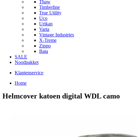
Thaw
Timberline
True Utility
Uco
Urikan
Varta
Vintage Industries
X-Treme
Zippo
Bata
SALE
Noodpakket
Klantenservice
Home
Helmcover katoen digital WDL camo