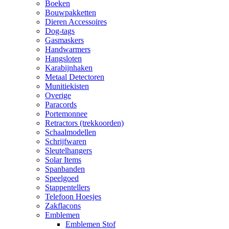
Boeken
Bouwpakketten
Dieren Accessoires
Dog-tags
Gasmaskers
Handwarmers
Hangsloten
Karabijnhaken
Metaal Detectoren
Munitiekisten
Overige
Paracords
Portemonnee
Retractors (trekkoorden)
Schaalmodellen
Schrijfwaren
Sleutelhangers
Solar Items
Spanbanden
Speelgoed
Stappentellers
Telefoon Hoesjes
Zakflacons
Emblemen
Emblemen Stof