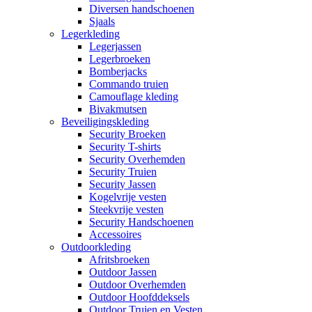
Diversen handschoenen
Sjaals
Legerkleding
Legerjassen
Legerbroeken
Bomberjacks
Commando truien
Camouflage kleding
Bivakmutsen
Beveiligingskleding
Security Broeken
Security T-shirts
Security Overhemden
Security Truien
Security Jassen
Kogelvrije vesten
Steekvrije vesten
Security Handschoenen
Accessoires
Outdoorkleding
Afritsbroeken
Outdoor Jassen
Outdoor Overhemden
Outdoor Hoofddeksels
Outdoor Truien en Vesten