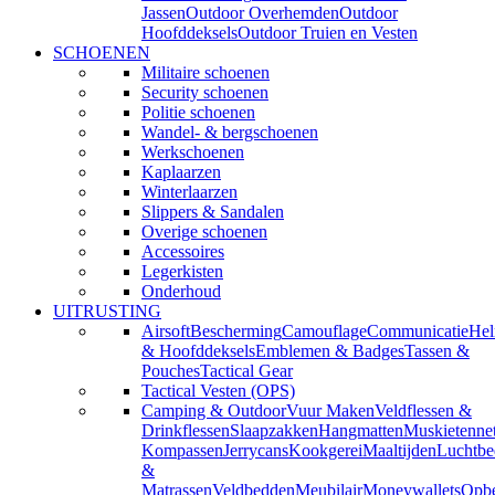
Jassen
Outdoor Overhemden
Outdoor
Hoofddeksels
Outdoor Truien en Vesten
SCHOENEN
Militaire schoenen
Security schoenen
Politie schoenen
Wandel- & bergschoenen
Werkschoenen
Kaplaarzen
Winterlaarzen
Slippers & Sandalen
Overige schoenen
Accessoires
Legerkisten
Onderhoud
UITRUSTING
Airsoft
Bescherming
Camouflage
Communicatie
He
& Hoofddeksels
Emblemen & Badges
Tassen &
Pouches
Tactical Gear
Tactical Vesten (OPS)
Camping & Outdoor
Vuur Maken
Veldflessen &
Drinkflessen
Slaapzakken
Hangmatten
Muskietenne
Kompassen
Jerrycans
Kookgerei
Maaltijden
Luchtbe
&
Matrassen
Veldbedden
Meubilair
Moneywallets
Opbe