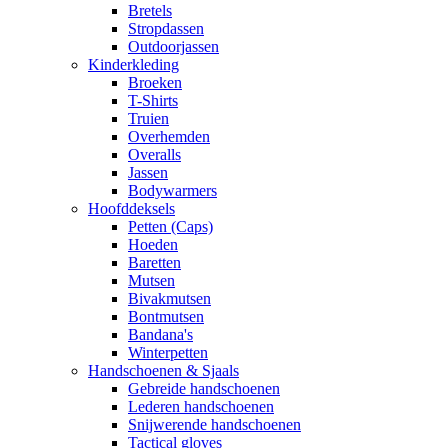
Bretels
Stropdassen
Outdoorjassen
Kinderkleding
Broeken
T-Shirts
Truien
Overhemden
Overalls
Jassen
Bodywarmers
Hoofddeksels
Petten (Caps)
Hoeden
Baretten
Mutsen
Bivakmutsen
Bontmutsen
Bandana's
Winterpetten
Handschoenen & Sjaals
Gebreide handschoenen
Lederen handschoenen
Snijwerende handschoenen
Tactical gloves