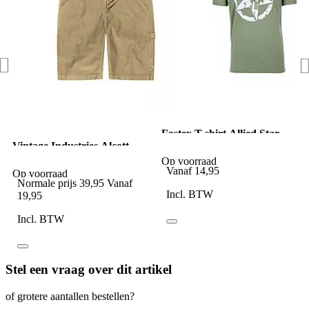
Fostex T-shirt Allied Star
Vintage Industries Alcott
Punisher groen
Shorts Sand
Op voorraad
Vanaf
14,95
Op voorraad
Normale prijs
39,95
Vanaf
Incl. BTW
19,95
Incl. BTW
Stel een vraag over dit artikel
of grotere aantallen bestellen?