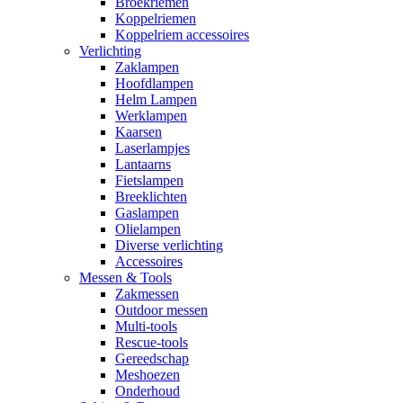
Broekriemen
Koppelriemen
Koppelriem accessoires
Verlichting
Zaklampen
Hoofdlampen
Helm Lampen
Werklampen
Kaarsen
Laserlampjes
Lantaarns
Fietslampen
Breeklichten
Gaslampen
Olielampen
Diverse verlichting
Accessoires
Messen & Tools
Zakmessen
Outdoor messen
Multi-tools
Rescue-tools
Gereedschap
Meshoezen
Onderhoud