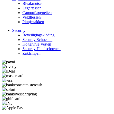
Bivakmutsen
Legertassen
Camouflage­­netten
Veldflessen
Plunjezakken
Security
Beveiligings­­kleding
Security Schoenen
Kogelvrije Vesten
Security Hand­­schoenen
Zaklampen