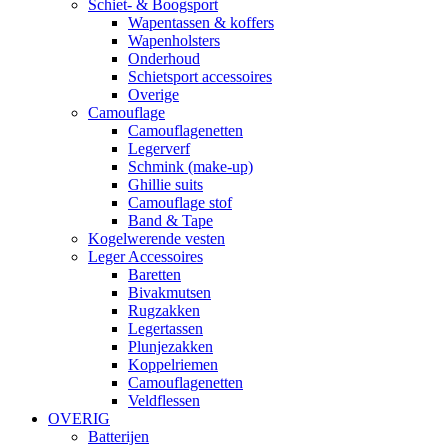
Schiet- & Boogsport
Wapentassen & koffers
Wapenholsters
Onderhoud
Schietsport accessoires
Overige
Camouflage
Camouflagenetten
Legerverf
Schmink (make-up)
Ghillie suits
Camouflage stof
Band & Tape
Kogelwerende vesten
Leger Accessoires
Baretten
Bivakmutsen
Rugzakken
Legertassen
Plunjezakken
Koppelriemen
Camouflagenetten
Veldflessen
OVERIG
Batterijen