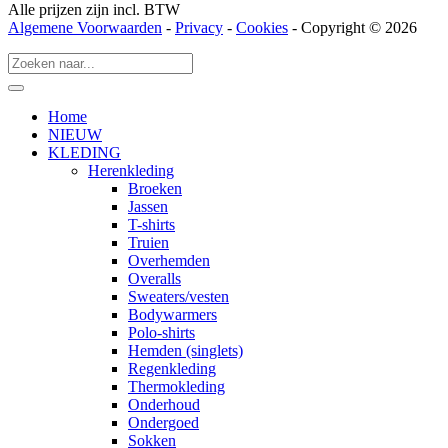
Alle prijzen zijn incl. BTW
Algemene Voorwaarden
-
Privacy
-
Cookies
- Copyright © 2026
Home
NIEUW
KLEDING
Herenkleding
Broeken
Jassen
T-shirts
Truien
Overhemden
Overalls
Sweaters/vesten
Bodywarmers
Polo-shirts
Hemden (singlets)
Regenkleding
Thermokleding
Onderhoud
Ondergoed
Sokken