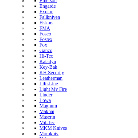
Emerson
Engarde
Exotac
Fallkniven
Fiskars
FMA
Fosco
Fostex
Fox
Ganzo
Hi-Tec
Katadyn
Key-Bak
KH Security
Leatherman
Life-Line
Light My Fire
Linder
Lowa
Magnum
Makhai
Maserin
Mil-Tec
MKM Knives
Morakniv