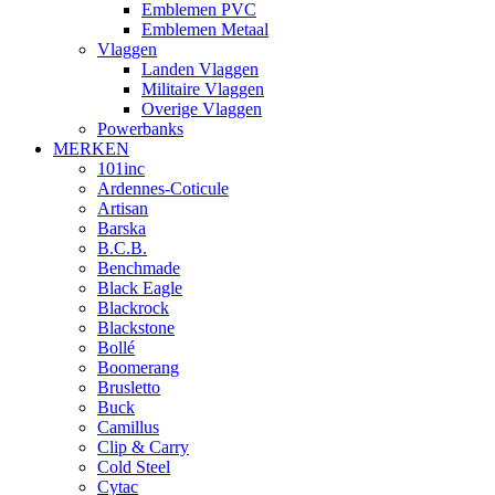
Emblemen PVC
Emblemen Metaal
Vlaggen
Landen Vlaggen
Militaire Vlaggen
Overige Vlaggen
Powerbanks
MERKEN
101inc
Ardennes-Coticule
Artisan
Barska
B.C.B.
Benchmade
Black Eagle
Blackrock
Blackstone
Bollé
Boomerang
Brusletto
Buck
Camillus
Clip & Carry
Cold Steel
Cytac