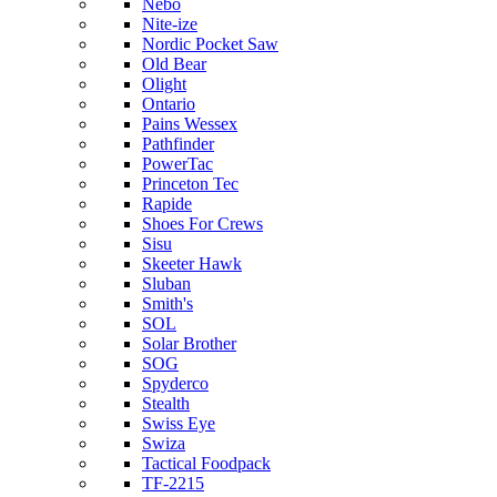
Nebo
Nite-ize
Nordic Pocket Saw
Old Bear
Olight
Ontario
Pains Wessex
Pathfinder
PowerTac
Princeton Tec
Rapide
Shoes For Crews
Sisu
Skeeter Hawk
Sluban
Smith's
SOL
Solar Brother
SOG
Spyderco
Stealth
Swiss Eye
Swiza
Tactical Foodpack
TF-2215