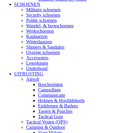
SCHOENEN
Militaire schoenen
Security schoenen
Politie schoenen
Wandel- & bergschoenen
Werkschoenen
Kaplaarzen
Winterlaarzen
Slippers & Sandalen
Overige schoenen
Accessoires
Legerkisten
Onderhoud
UITRUSTING
Airsoft
Bescherming
Camouflage
Communicatie
Helmen & Hoofddeksels
Emblemen & Badges
Tassen & Pouches
Tactical Gear
Tactical Vesten (OPS)
Camping & Outdoor
Vuur Maken