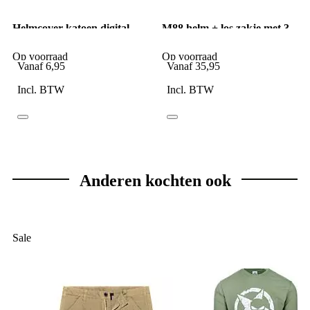
Helmcover katoen digital
M88 helm + los zakje met 3
ACU camo
covers
Op voorraad
Op voorraad
Vanaf
6,95
Vanaf
35,95
Incl. BTW
Incl. BTW
Anderen kochten ook
Sale