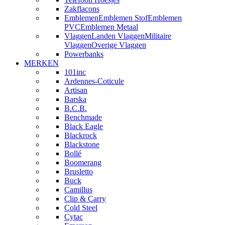
Zakflacons
Emblemen
Emblemen Stof
Emblemen
PVC
Emblemen Metaal
Vlaggen
Landen Vlaggen
Militaire
Vlaggen
Overige Vlaggen
Powerbanks
MERKEN
101inc
Ardennes-Coticule
Artisan
Barska
B.C.B.
Benchmade
Black Eagle
Blackrock
Blackstone
Bollé
Boomerang
Brusletto
Buck
Camillus
Clip & Carry
Cold Steel
Cytac