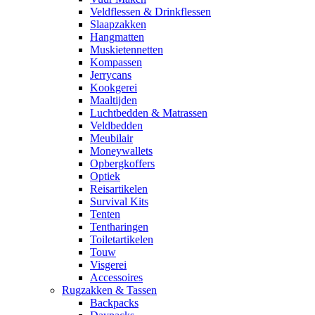
Veldflessen & Drinkflessen
Slaapzakken
Hangmatten
Muskietennetten
Kompassen
Jerrycans
Kookgerei
Maaltijden
Luchtbedden & Matrassen
Veldbedden
Meubilair
Moneywallets
Opbergkoffers
Optiek
Reisartikelen
Survival Kits
Tenten
Tentharingen
Toiletartikelen
Touw
Visgerei
Accessoires
Rugzakken & Tassen
Backpacks