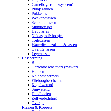
Daypacks
Camelbags (drinksysteem)
Plunjezakken
Pukkeltas
Weekendtassen
Schoudertassen
Munitietasjes
Heuptasjes
Nektasjes & hoesjes
Toilettassen
Waterdichte zakken & tassen
Overige tassen
Legertassen
Bescherming
Brillen
Gezichtbeschermers (maskers)
Helmen
Kniebeschermers
Elleboogbeschermers
Kogelwerend
Snijwerend
Handboeien
Zelfverdediging
Overige
Riemen & Koppels