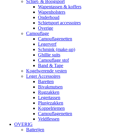
Schiet- & Boogsport
Wapentassen & koffers
Wapenholsters
Onderhoud
Schietsport accessoires
Overige
Camouflage
Camouflagenetten
Legerverf
Schmink (make-up)
Ghillie suits
Camouflage stof
Band & Tape
Kogelwerende vesten
Leger Accessoires
Baretten
Bivakmutsen
Rugzakken
Legertassen
Plunjezakken
Koppelriemen
Camouflagenetten
Veldflessen
OVERIG
Batterijen