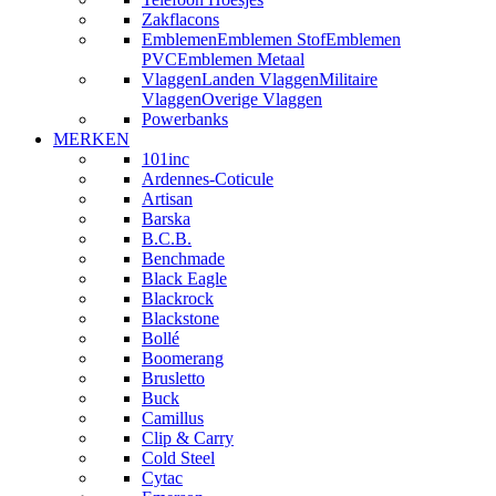
Zakflacons
Emblemen
Emblemen Stof
Emblemen
PVC
Emblemen Metaal
Vlaggen
Landen Vlaggen
Militaire
Vlaggen
Overige Vlaggen
Powerbanks
MERKEN
101inc
Ardennes-Coticule
Artisan
Barska
B.C.B.
Benchmade
Black Eagle
Blackrock
Blackstone
Bollé
Boomerang
Brusletto
Buck
Camillus
Clip & Carry
Cold Steel
Cytac