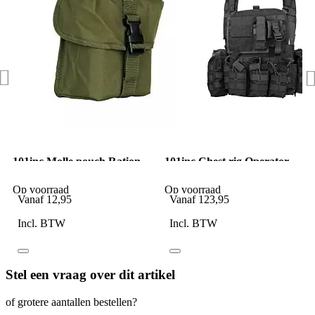
101inc Molle pouch Ration
101inc Chest rig Operator
K groen
LQ14121 zwart
Op voorraad
Op voorraad
Vanaf
12,95
Vanaf
123,95
Incl. BTW
Incl. BTW
Stel een vraag over dit artikel
of grotere aantallen bestellen?