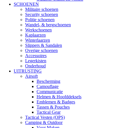
SCHOENEN
Militaire schoenen
Security schoenen
Politie schoenen
Wandel- & bergschoenen
Werkschoenen
Kaplaarzen
Winterlaarzen
Slippers & Sandalen
Overige schoenen
Accessoires
Legerkisten
Onderhoud
UITRUSTING
Airsoft
Bescherming
Camouflage
Communicatie
Helmen & Hoofddeksels
Emblemen & Badges
Tassen & Pouches
Tactical Gear
Tactical Vesten (OPS)
Camping & Outdoor
Vuur Maken