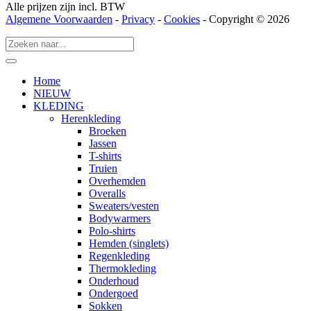
Alle prijzen zijn incl. BTW
Algemene Voorwaarden
-
Privacy
-
Cookies
- Copyright © 2026
Home
NIEUW
KLEDING
Herenkleding
Broeken
Jassen
T-shirts
Truien
Overhemden
Overalls
Sweaters/vesten
Bodywarmers
Polo-shirts
Hemden (singlets)
Regenkleding
Thermokleding
Onderhoud
Ondergoed
Sokken