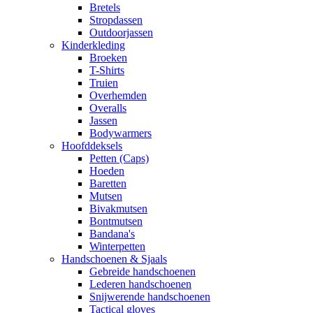
Bretels
Stropdassen
Outdoorjassen
Kinderkleding
Broeken
T-Shirts
Truien
Overhemden
Overalls
Jassen
Bodywarmers
Hoofddeksels
Petten (Caps)
Hoeden
Baretten
Mutsen
Bivakmutsen
Bontmutsen
Bandana's
Winterpetten
Handschoenen & Sjaals
Gebreide handschoenen
Lederen handschoenen
Snijwerende handschoenen
Tactical gloves