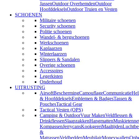
Jassen
Outdoor Overhemden
Outdoor
Hoofddeksels
Outdoor Truien en Vesten
SCHOENEN
Militaire schoenen
Security schoenen
Politie schoenen
Wandel- & bergschoenen
Werkschoenen
Kaplaarzen
Winterlaarzen
Slippers & Sandalen
Overige schoenen
Accessoires
Legerkisten
Onderhoud
UITRUSTING
Airsoft
Bescherming
Camouflage
Communicatie
He
& Hoofddeksels
Emblemen & Badges
Tassen &
Pouches
Tactical Gear
Tactical Vesten (OPS)
Camping & Outdoor
Vuur Maken
Veldflessen &
Drinkflessen
Slaapzakken
Hangmatten
Muskietenne
Kompassen
Jerrycans
Kookgerei
Maaltijden
Luchtbe
&
Matrassen
Veldbedden
Meubilair
Moneywallets
Opbe