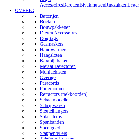
Accessoires
Baretten
Bivakmutsen
Rugzakken
Leger
OVERIG
Batterijen
Boeken
Bouwpakketten
Dieren Accessoires
Dog-tags
Gasmaskers
Handwarmers
Hangsloten
Karabijnhaken
Metaal Detectoren
Munitiekisten
Overige
Paracords
Portemonnee
Retractors (trekkoorden)
Schaalmodellen
Schrijfwaren
Sleutelhangers
Solar Items
Spanbanden
Speelgoed
Stappentellers
Telefoon Hoesjes