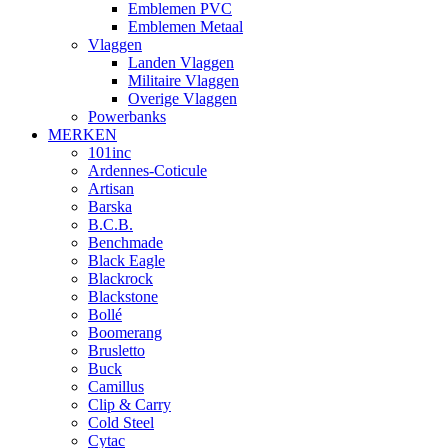
Emblemen PVC
Emblemen Metaal
Vlaggen
Landen Vlaggen
Militaire Vlaggen
Overige Vlaggen
Powerbanks
MERKEN
101inc
Ardennes-Coticule
Artisan
Barska
B.C.B.
Benchmade
Black Eagle
Blackrock
Blackstone
Bollé
Boomerang
Brusletto
Buck
Camillus
Clip & Carry
Cold Steel
Cytac