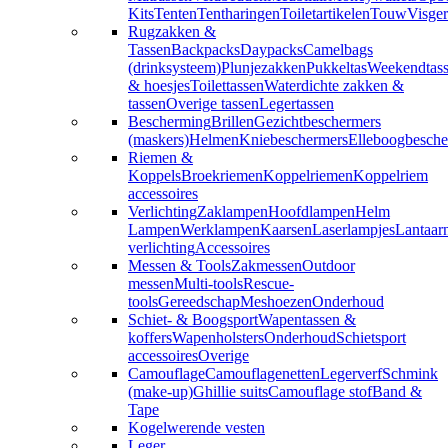
Kits
Tenten
Tentharingen
Toiletartikelen
Touw
Visger
Rugzakken &
Tassen
Backpacks
Daypacks
Camelbags
(drinksysteem)
Plunjezakken
Pukkeltas
Weekendtas
& hoesjes
Toilettassen
Waterdichte zakken &
tassen
Overige tassen
Legertassen
Bescherming
Brillen
Gezichtbeschermers
(maskers)
Helmen
Kniebeschermers
Elleboogbesche
Riemen &
Koppels
Broekriemen
Koppelriemen
Koppelriem
accessoires
Verlichting
Zaklampen
Hoofdlampen
Helm
Lampen
Werklampen
Kaarsen
Laserlampjes
Lantaar
verlichting
Accessoires
Messen & Tools
Zakmessen
Outdoor
messen
Multi-tools
Rescue-
tools
Gereedschap
Meshoezen
Onderhoud
Schiet- & Boogsport
Wapentassen &
koffers
Wapenholsters
Onderhoud
Schietsport
accessoires
Overige
Camouflage
Camouflagenetten
Legerverf
Schmink
(make-up)
Ghillie suits
Camouflage stof
Band &
Tape
Kogelwerende vesten
Leger