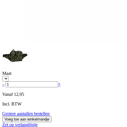
Maat
–
+
Vanaf
12,95
Incl. BTW
Grotere aantallen bestellen
Voeg toe aan winkelmandje
Zet op verlanglijstje