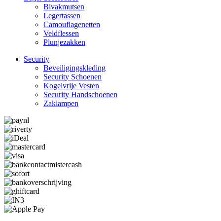
Bivakmutsen
Legertassen
Camouflage­­netten
Veldflessen
Plunjezakken
Security
Beveiligings­­kleding
Security Schoenen
Kogelvrije Vesten
Security Hand­­schoenen
Zaklampen