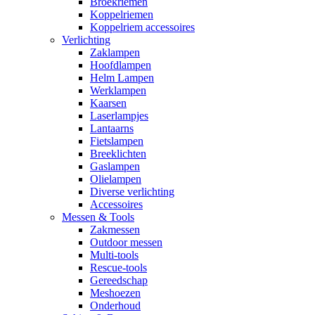
Broekriemen
Koppelriemen
Koppelriem accessoires
Verlichting
Zaklampen
Hoofdlampen
Helm Lampen
Werklampen
Kaarsen
Laserlampjes
Lantaarns
Fietslampen
Breeklichten
Gaslampen
Olielampen
Diverse verlichting
Accessoires
Messen & Tools
Zakmessen
Outdoor messen
Multi-tools
Rescue-tools
Gereedschap
Meshoezen
Onderhoud