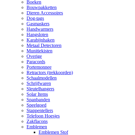
Boeken
Bouwpakketten
Dieren Accessoires
Dog-tags
Gasmaskers
Handwarmers
Hangsloten
Karabijnhaken
Metaal Detectoren
Munitiekisten
Overige
Paracords
Portemonnee
Retractors (trekkoorden)
Schaalmodellen
Schrijfwaren
Sleutelhangers
Solar Items
Spanbanden
Speelgoed
Stappentellers
Telefoon Hoesjes
Zakflacons
Emblemen
Emblemen Stof