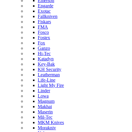
Emerson
Engarde
Exotac
Fallkniven
Fiskars
FMA
Fosco
Fostex
Fox
Ganzo
Hi-Tec
Katadyn
Key-Bak
KH Security
Leatherman
Life-Line
Light My Fire
Linder
Lowa
Magnum
Makhai
Maserin
Mil-Tec
MKM Knives
Morakniv