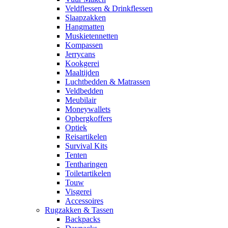
Veldflessen & Drinkflessen
Slaapzakken
Hangmatten
Muskietennetten
Kompassen
Jerrycans
Kookgerei
Maaltijden
Luchtbedden & Matrassen
Veldbedden
Meubilair
Moneywallets
Opbergkoffers
Optiek
Reisartikelen
Survival Kits
Tenten
Tentharingen
Toiletartikelen
Touw
Visgerei
Accessoires
Rugzakken & Tassen
Backpacks