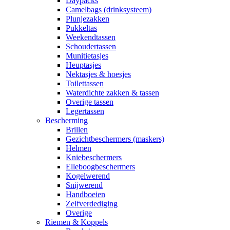
Daypacks
Camelbags (drinksysteem)
Plunjezakken
Pukkeltas
Weekendtassen
Schoudertassen
Munitietasjes
Heuptasjes
Nektasjes & hoesjes
Toilettassen
Waterdichte zakken & tassen
Overige tassen
Legertassen
Bescherming
Brillen
Gezichtbeschermers (maskers)
Helmen
Kniebeschermers
Elleboogbeschermers
Kogelwerend
Snijwerend
Handboeien
Zelfverdediging
Overige
Riemen & Koppels