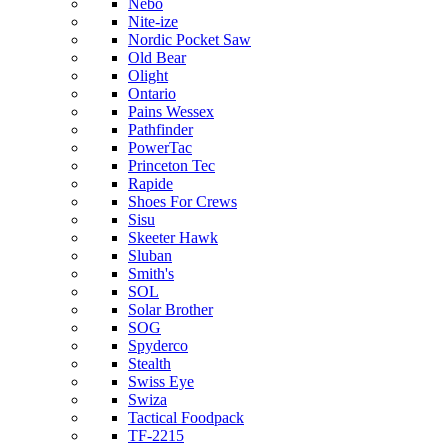
Nebo
Nite-ize
Nordic Pocket Saw
Old Bear
Olight
Ontario
Pains Wessex
Pathfinder
PowerTac
Princeton Tec
Rapide
Shoes For Crews
Sisu
Skeeter Hawk
Sluban
Smith's
SOL
Solar Brother
SOG
Spyderco
Stealth
Swiss Eye
Swiza
Tactical Foodpack
TF-2215