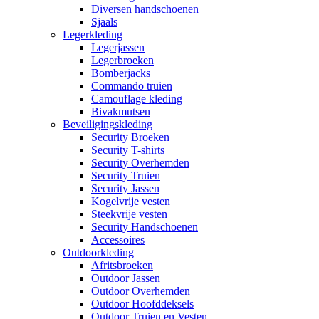
Diversen handschoenen
Sjaals
Legerkleding
Legerjassen
Legerbroeken
Bomberjacks
Commando truien
Camouflage kleding
Bivakmutsen
Beveiligingskleding
Security Broeken
Security T-shirts
Security Overhemden
Security Truien
Security Jassen
Kogelvrije vesten
Steekvrije vesten
Security Handschoenen
Accessoires
Outdoorkleding
Afritsbroeken
Outdoor Jassen
Outdoor Overhemden
Outdoor Hoofddeksels
Outdoor Truien en Vesten