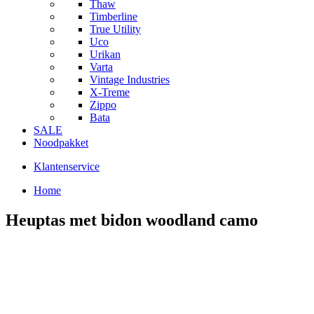
Thaw
Timberline
True Utility
Uco
Urikan
Varta
Vintage Industries
X-Treme
Zippo
Bata
SALE
Noodpakket
Klantenservice
Home
Heuptas met bidon woodland camo