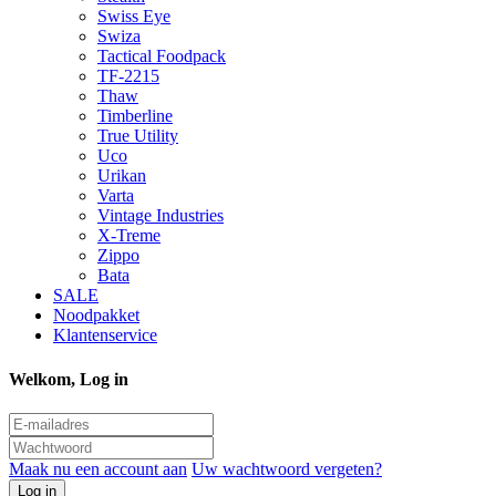
Swiss Eye
Swiza
Tactical Foodpack
TF-2215
Thaw
Timberline
True Utility
Uco
Urikan
Varta
Vintage Industries
X-Treme
Zippo
Bata
SALE
Noodpakket
Klantenservice
Welkom, Log in
Maak nu een account aan
Uw wachtwoord vergeten?
Log in