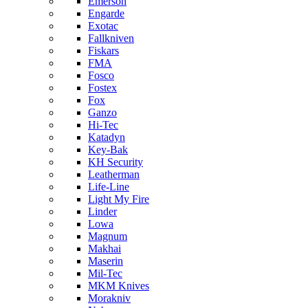
Emerson
Engarde
Exotac
Fallkniven
Fiskars
FMA
Fosco
Fostex
Fox
Ganzo
Hi-Tec
Katadyn
Key-Bak
KH Security
Leatherman
Life-Line
Light My Fire
Linder
Lowa
Magnum
Makhai
Maserin
Mil-Tec
MKM Knives
Morakniv