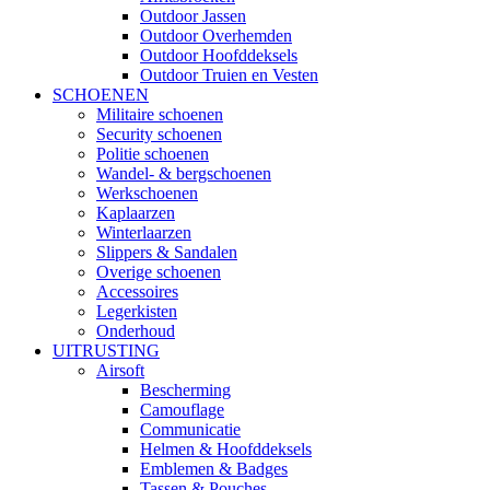
Outdoor Jassen
Outdoor Overhemden
Outdoor Hoofddeksels
Outdoor Truien en Vesten
SCHOENEN
Militaire schoenen
Security schoenen
Politie schoenen
Wandel- & bergschoenen
Werkschoenen
Kaplaarzen
Winterlaarzen
Slippers & Sandalen
Overige schoenen
Accessoires
Legerkisten
Onderhoud
UITRUSTING
Airsoft
Bescherming
Camouflage
Communicatie
Helmen & Hoofddeksels
Emblemen & Badges
Tassen & Pouches