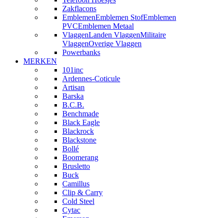
Zakflacons
Emblemen
Emblemen Stof
Emblemen
PVC
Emblemen Metaal
Vlaggen
Landen Vlaggen
Militaire
Vlaggen
Overige Vlaggen
Powerbanks
MERKEN
101inc
Ardennes-Coticule
Artisan
Barska
B.C.B.
Benchmade
Black Eagle
Blackrock
Blackstone
Bollé
Boomerang
Brusletto
Buck
Camillus
Clip & Carry
Cold Steel
Cytac