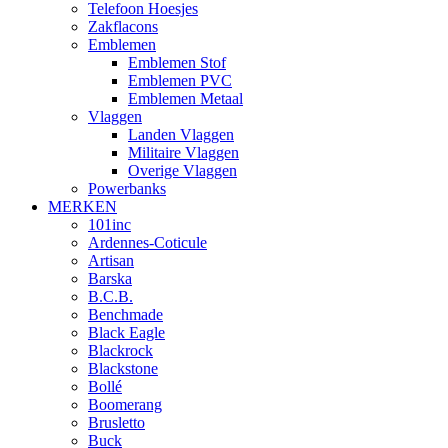
Telefoon Hoesjes
Zakflacons
Emblemen
Emblemen Stof
Emblemen PVC
Emblemen Metaal
Vlaggen
Landen Vlaggen
Militaire Vlaggen
Overige Vlaggen
Powerbanks
MERKEN
101inc
Ardennes-Coticule
Artisan
Barska
B.C.B.
Benchmade
Black Eagle
Blackrock
Blackstone
Bollé
Boomerang
Brusletto
Buck