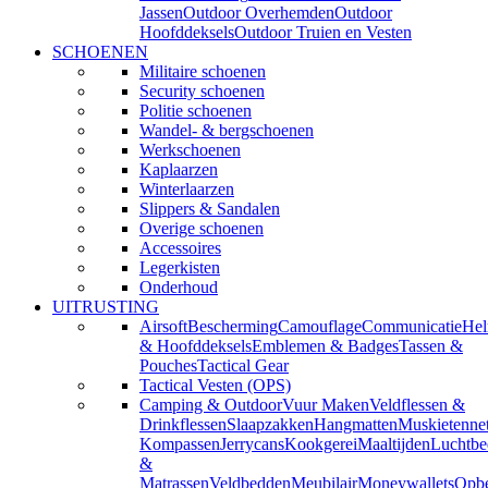
Jassen
Outdoor Overhemden
Outdoor
Hoofddeksels
Outdoor Truien en Vesten
SCHOENEN
Militaire schoenen
Security schoenen
Politie schoenen
Wandel- & bergschoenen
Werkschoenen
Kaplaarzen
Winterlaarzen
Slippers & Sandalen
Overige schoenen
Accessoires
Legerkisten
Onderhoud
UITRUSTING
Airsoft
Bescherming
Camouflage
Communicatie
He
& Hoofddeksels
Emblemen & Badges
Tassen &
Pouches
Tactical Gear
Tactical Vesten (OPS)
Camping & Outdoor
Vuur Maken
Veldflessen &
Drinkflessen
Slaapzakken
Hangmatten
Muskietenne
Kompassen
Jerrycans
Kookgerei
Maaltijden
Luchtbe
&
Matrassen
Veldbedden
Meubilair
Moneywallets
Opbe