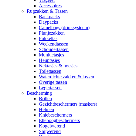
Visgerei
Accessoires
Rugzakken & Tassen
Backpacks
Daypacks
Camelbags (drinksysteem)
Plunjezakken
Pukkeltas
Weekendtassen
Schoudertassen
Munitietasjes
Heuptasjes
Nektasjes & hoesjes
Toilettassen
Waterdichte zakken & tassen
Overige tassen
Legertassen
Bescherming
Brillen
Gezichtbeschermers (maskers)
Helmen
Kniebeschermers
Elleboogbeschermers
Kogelwerend
Snijwerend