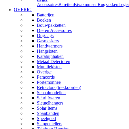
Accessoires
Baretten
Bivakmutsen
Rugzakken
Leger
OVERIG
Batterijen
Boeken
Bouwpakketten
Dieren Accessoires
Dog-tags
Gasmaskers
Handwarmers
Hangsloten
Karabijnhaken
Metaal Detectoren
Munitiekisten
Overige
Paracords
Portemonnee
Retractors (trekkoorden)
Schaalmodellen
Schrijfwaren
Sleutelhangers
Solar Items
Spanbanden
Speelgoed
Stappentellers
Telefoon Hoesjes