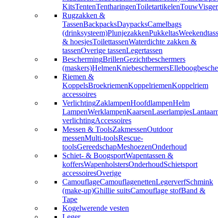
Kits
Tenten
Tentharingen
Toiletartikelen
Touw
Visger
Rugzakken &
Tassen
Backpacks
Daypacks
Camelbags
(drinksysteem)
Plunjezakken
Pukkeltas
Weekendtas
& hoesjes
Toilettassen
Waterdichte zakken &
tassen
Overige tassen
Legertassen
Bescherming
Brillen
Gezichtbeschermers
(maskers)
Helmen
Kniebeschermers
Elleboogbesche
Riemen &
Koppels
Broekriemen
Koppelriemen
Koppelriem
accessoires
Verlichting
Zaklampen
Hoofdlampen
Helm
Lampen
Werklampen
Kaarsen
Laserlampjes
Lantaar
verlichting
Accessoires
Messen & Tools
Zakmessen
Outdoor
messen
Multi-tools
Rescue-
tools
Gereedschap
Meshoezen
Onderhoud
Schiet- & Boogsport
Wapentassen &
koffers
Wapenholsters
Onderhoud
Schietsport
accessoires
Overige
Camouflage
Camouflagenetten
Legerverf
Schmink
(make-up)
Ghillie suits
Camouflage stof
Band &
Tape
Kogelwerende vesten
Leger