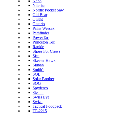
Nebo
Nite-ize
Nordic Pocket Saw
Old Bear
Olight
Ontario
Pains Wessex
Pathfinder
PowerTac
Princeton Tec
Rapide
Shoes For Crews
Sisu
Skeeter Hawk
Sluban
Smith's
SOL
Solar Brother
SOG
Spyderco
Stealth
Swiss Eye
Swiza
Tactical Foodpack
TF-2215