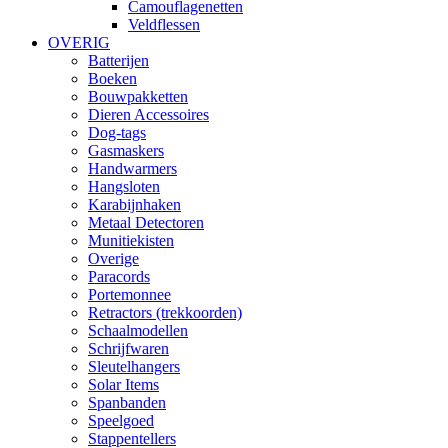
Camouflagenetten
Veldflessen
OVERIG
Batterijen
Boeken
Bouwpakketten
Dieren Accessoires
Dog-tags
Gasmaskers
Handwarmers
Hangsloten
Karabijnhaken
Metaal Detectoren
Munitiekisten
Overige
Paracords
Portemonnee
Retractors (trekkoorden)
Schaalmodellen
Schrijfwaren
Sleutelhangers
Solar Items
Spanbanden
Speelgoed
Stappentellers