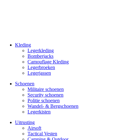
Kleding
Legerkleding
Bomberjacks
Camouflage Kleding
Legerbroeken
Legerjassen
Schoenen
Militaire schoe­nen
Security schoenen
Politie schoenen
Wandel- & Berg­­schoenen
Legerkisten
Uitrusting
Airsoft
Tactical Ves­ten
Camping & Outdoor