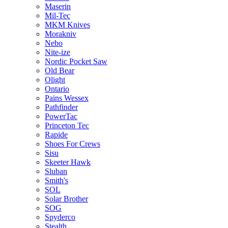
Maserin
Mil-Tec
MKM Knives
Morakniv
Nebo
Nite-ize
Nordic Pocket Saw
Old Bear
Olight
Ontario
Pains Wessex
Pathfinder
PowerTac
Princeton Tec
Rapide
Shoes For Crews
Sisu
Skeeter Hawk
Sluban
Smith's
SOL
Solar Brother
SOG
Spyderco
Stealth