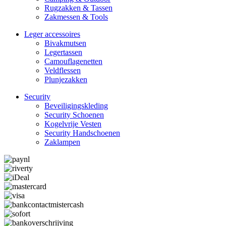
Rugzakken & Tassen
Zakmessen & Tools
Leger accessoires
Bivakmutsen
Legertassen
Camouflage­­netten
Veldflessen
Plunjezakken
Security
Beveiligings­­kleding
Security Schoenen
Kogelvrije Vesten
Security Hand­­schoenen
Zaklampen