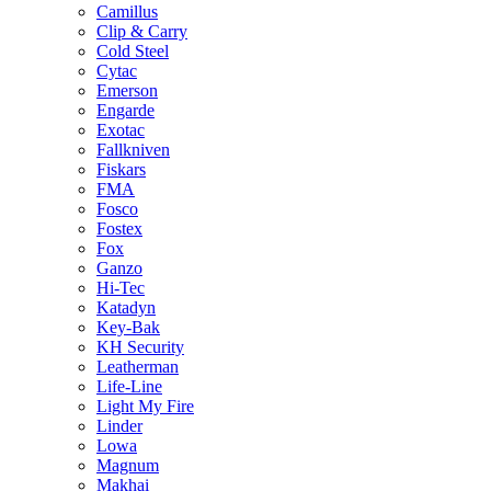
Camillus
Clip & Carry
Cold Steel
Cytac
Emerson
Engarde
Exotac
Fallkniven
Fiskars
FMA
Fosco
Fostex
Fox
Ganzo
Hi-Tec
Katadyn
Key-Bak
KH Security
Leatherman
Life-Line
Light My Fire
Linder
Lowa
Magnum
Makhai