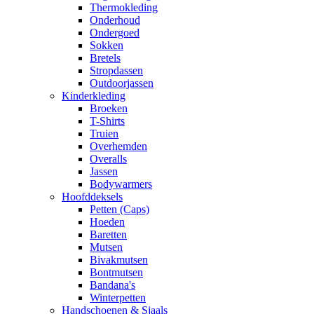
Thermokleding
Onderhoud
Ondergoed
Sokken
Bretels
Stropdassen
Outdoorjassen
Kinderkleding
Broeken
T-Shirts
Truien
Overhemden
Overalls
Jassen
Bodywarmers
Hoofddeksels
Petten (Caps)
Hoeden
Baretten
Mutsen
Bivakmutsen
Bontmutsen
Bandana's
Winterpetten
Handschoenen & Sjaals