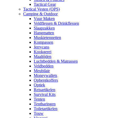
Tactical Gear
Tactical Vesten (OPS)
Camping & Outdoor
Vuur Maken
Veldflessen & Drinkflessen
Slaapzakken
Hangmatten
Muskietennetten
Kompassen
Jerrycans
Kookgerei
Maaltijden
Luchtbedden & Matrassen
Veldbedden
Meubilair
Moneywallets
Opbergkoffers
Optiek
Reisartikelen
Survival Kits
Tenten
Tentharingen
Toiletartikelen
Touw