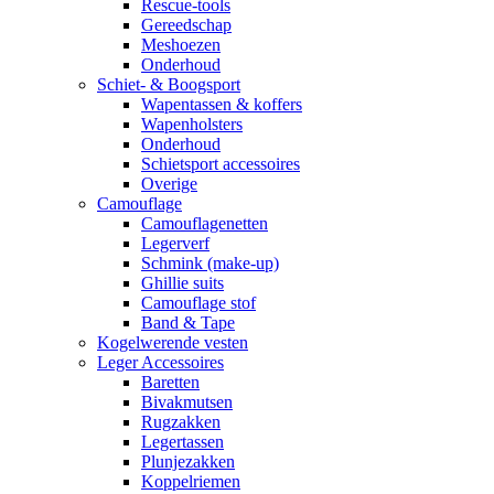
Rescue-tools
Gereedschap
Meshoezen
Onderhoud
Schiet- & Boogsport
Wapentassen & koffers
Wapenholsters
Onderhoud
Schietsport accessoires
Overige
Camouflage
Camouflagenetten
Legerverf
Schmink (make-up)
Ghillie suits
Camouflage stof
Band & Tape
Kogelwerende vesten
Leger Accessoires
Baretten
Bivakmutsen
Rugzakken
Legertassen
Plunjezakken
Koppelriemen