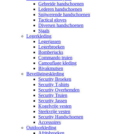
Gebreide handschoenen
Lederen handschoenen
Snijwerende handschoenen
Tactical gloves
Diversen handschoenen
Sjaals
Legerkleding
Legerjassen
Legerbroeken
Bomberjacks
Commando truien
Camouflage kleding
Bivakmutsen
Beveiligingskleding
Security Broeken
Security T-shirts
Security Overhemden
Security Truien
Security Jassen
Kogelvrije vesten
Steekvrije vesten
Security Handschoenen
Accessoires
Outdoorkleding
Afritsbroeken