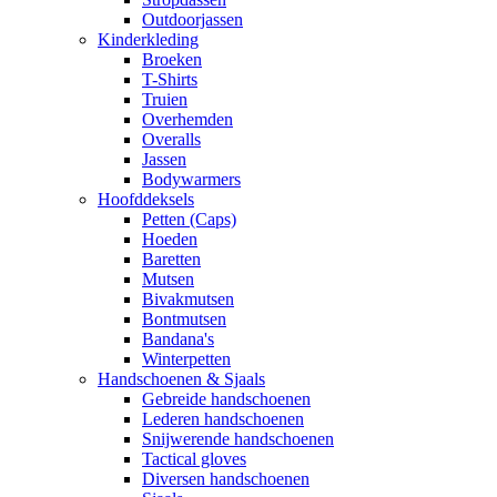
Outdoorjassen
Kinderkleding
Broeken
T-Shirts
Truien
Overhemden
Overalls
Jassen
Bodywarmers
Hoofddeksels
Petten (Caps)
Hoeden
Baretten
Mutsen
Bivakmutsen
Bontmutsen
Bandana's
Winterpetten
Handschoenen & Sjaals
Gebreide handschoenen
Lederen handschoenen
Snijwerende handschoenen
Tactical gloves
Diversen handschoenen