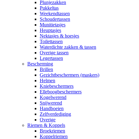
Plunjezakken
Pukkeltas
Weekendtassen
Schoudertassen
Munitietasjes
Heuptasjes
Nektasjes & hoesjes
Toilettassen
Waterdichte zakken & tassen
Overige tassen
Legertassen
Bescherming
Brillen
Gezichtbeschermers (maskers)
Helmen
Kniebeschermers
Elleboogbeschermers
Kogelwerend
Snijwerend
Handboeien
Zelfverdediging
Overige
Riemen & Koppels
Broekriemen
Koppelriemen