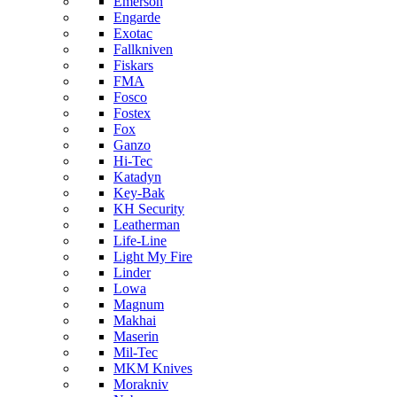
Emerson
Engarde
Exotac
Fallkniven
Fiskars
FMA
Fosco
Fostex
Fox
Ganzo
Hi-Tec
Katadyn
Key-Bak
KH Security
Leatherman
Life-Line
Light My Fire
Linder
Lowa
Magnum
Makhai
Maserin
Mil-Tec
MKM Knives
Morakniv