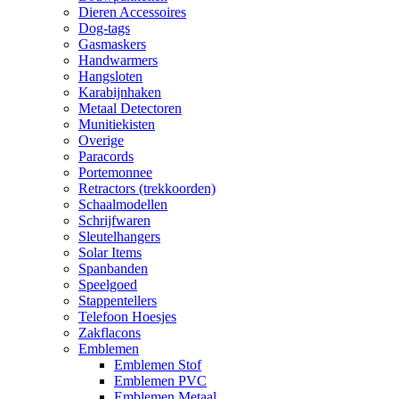
Dieren Accessoires
Dog-tags
Gasmaskers
Handwarmers
Hangsloten
Karabijnhaken
Metaal Detectoren
Munitiekisten
Overige
Paracords
Portemonnee
Retractors (trekkoorden)
Schaalmodellen
Schrijfwaren
Sleutelhangers
Solar Items
Spanbanden
Speelgoed
Stappentellers
Telefoon Hoesjes
Zakflacons
Emblemen
Emblemen Stof
Emblemen PVC
Emblemen Metaal