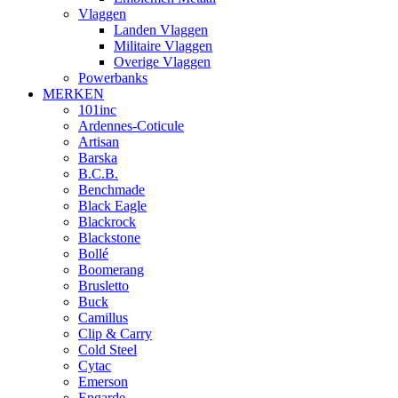
Vlaggen
Landen Vlaggen
Militaire Vlaggen
Overige Vlaggen
Powerbanks
MERKEN
101inc
Ardennes-Coticule
Artisan
Barska
B.C.B.
Benchmade
Black Eagle
Blackrock
Blackstone
Bollé
Boomerang
Brusletto
Buck
Camillus
Clip & Carry
Cold Steel
Cytac
Emerson
Engarde