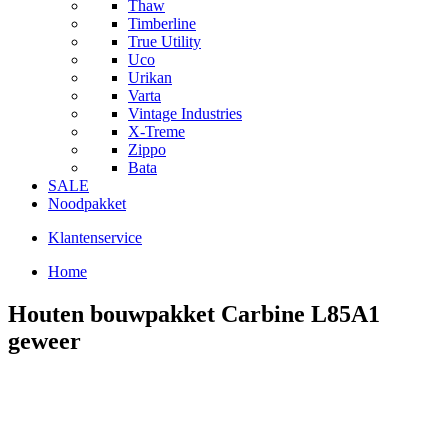
Thaw
Timberline
True Utility
Uco
Urikan
Varta
Vintage Industries
X-Treme
Zippo
Bata
SALE
Noodpakket
Klantenservice
Home
Houten bouwpakket Carbine L85A1
geweer