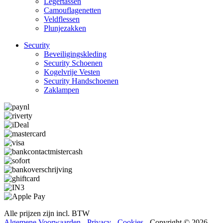
Legertassen
Camouflage­­netten
Veldflessen
Plunjezakken
Security
Beveiligings­­kleding
Security Schoenen
Kogelvrije Vesten
Security Hand­­schoenen
Zaklampen
Alle prijzen zijn incl. BTW
Algemene Voorwaarden
-
Privacy
-
Cookies
- Copyright © 2026