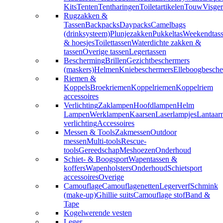
Kits
Tenten
Tentharingen
Toiletartikelen
Touw
Visger
Rugzakken &
Tassen
Backpacks
Daypacks
Camelbags
(drinksysteem)
Plunjezakken
Pukkeltas
Weekendtas
& hoesjes
Toilettassen
Waterdichte zakken &
tassen
Overige tassen
Legertassen
Bescherming
Brillen
Gezichtbeschermers
(maskers)
Helmen
Kniebeschermers
Elleboogbesche
Riemen &
Koppels
Broekriemen
Koppelriemen
Koppelriem
accessoires
Verlichting
Zaklampen
Hoofdlampen
Helm
Lampen
Werklampen
Kaarsen
Laserlampjes
Lantaar
verlichting
Accessoires
Messen & Tools
Zakmessen
Outdoor
messen
Multi-tools
Rescue-
tools
Gereedschap
Meshoezen
Onderhoud
Schiet- & Boogsport
Wapentassen &
koffers
Wapenholsters
Onderhoud
Schietsport
accessoires
Overige
Camouflage
Camouflagenetten
Legerverf
Schmink
(make-up)
Ghillie suits
Camouflage stof
Band &
Tape
Kogelwerende vesten
Leger