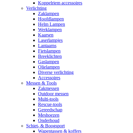
Koppelriem accessoires
Verlichting
Zaklampen
Hoofdlampen
Helm Lampen
Werklampen
Kaarsen
Laserlampjes
Lantaarns
Fietslampen
Breeklichten
Gaslampen
Olielampen
Diverse verlichting
Accessoires
Messen & Tools
Zakmessen
Outdoor messen
Multi-tools
Rescue-tools
Gereedschap
Meshoezen
Onderhoud
Schiet- & Boogsport
Wapentassen & koffers