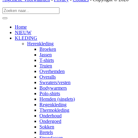
Home
NIEUW
KLEDING
Herenkleding
Broeken
Jassen
T-shirts
Truien
Overhemden
Overalls
Sweaters/vesten
Bodywarmers
Polo-shirts
Hemden (singlets)
Regenkleding
Thermokleding
Onderhoud
Ondergoed
Sokken
Bretels
Stropdassen