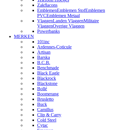
Zakflacons
Emblemen
Emblemen Stof
Emblemen
PVC
Emblemen Metaal
Vlaggen
Landen Vlaggen
Militaire
Vlaggen
Overige Vlaggen
Powerbanks
MERKEN
101inc
Ardennes-Coticule
Artisan
Barska
B.C.B.
Benchmade
Black Eagle
Blackrock
Blackstone
Bollé
Boomerang
Brusletto
Buck
Camillus
Clip & Carry
Cold Steel
Cytac