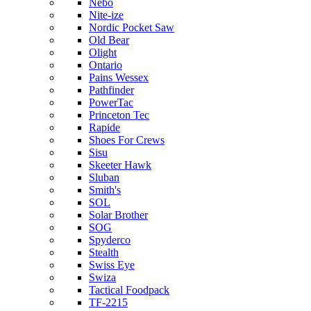
Nebo
Nite-ize
Nordic Pocket Saw
Old Bear
Olight
Ontario
Pains Wessex
Pathfinder
PowerTac
Princeton Tec
Rapide
Shoes For Crews
Sisu
Skeeter Hawk
Sluban
Smith's
SOL
Solar Brother
SOG
Spyderco
Stealth
Swiss Eye
Swiza
Tactical Foodpack
TF-2215