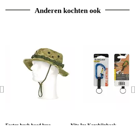
Anderen kochten ook
Fostex bush hoed luxe
Nite Ize Karabijnhaak
Ripstop ICC FG groen
Slidelock Sleutelring blauw