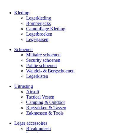
Kleding
Legerkleding
Bomberjacks
Camouflage Kleding
Legerbroeken
Legerjassen
Schoenen
Militaire schoe­nen
Security schoenen
Politie schoenen
Wandel- & Berg­­schoenen
Legerkisten
Uitrusting
Airsoft
Tactical Ves­ten
Camping & Outdoor
Rugzakken & Tassen
Zakmessen & Tools
Leger accessoires
Bivakmutsen