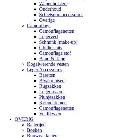
Wapenholsters
Onderhoud
Schietsport accessoires
Overige
Camouflage
Camouflagenetten
Legerverf
Schmink (make-up)
Ghillie suits
Camouflage stof
Band & Tape
Kogelwerende vesten
Leger Accessoires
Baretten
Bivakmutsen
Rugzakken
Legertassen
Plunjezakken
Koppelriemen
Camouflagenetten
Veldflessen
OVERIG
Batterijen
Boeken
Bouwpakketten