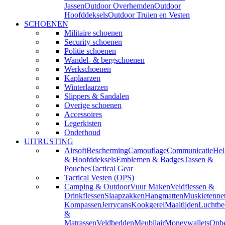
Jassen
Outdoor Overhemden
Outdoor
Hoofddeksels
Outdoor Truien en Vesten
SCHOENEN
Militaire schoenen
Security schoenen
Politie schoenen
Wandel- & bergschoenen
Werkschoenen
Kaplaarzen
Winterlaarzen
Slippers & Sandalen
Overige schoenen
Accessoires
Legerkisten
Onderhoud
UITRUSTING
Airsoft
Bescherming
Camouflage
Communicatie
He
& Hoofddeksels
Emblemen & Badges
Tassen &
Pouches
Tactical Gear
Tactical Vesten (OPS)
Camping & Outdoor
Vuur Maken
Veldflessen &
Drinkflessen
Slaapzakken
Hangmatten
Muskietenne
Kompassen
Jerrycans
Kookgerei
Maaltijden
Luchtbe
&
Matrassen
Veldbedden
Meubilair
Moneywallets
Opbe