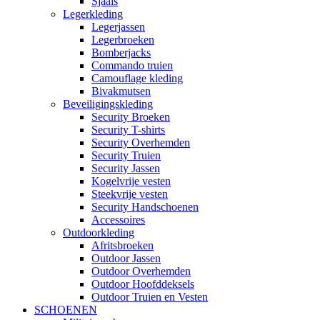
Sjaals
Legerkleding
Legerjassen
Legerbroeken
Bomberjacks
Commando truien
Camouflage kleding
Bivakmutsen
Beveiligingskleding
Security Broeken
Security T-shirts
Security Overhemden
Security Truien
Security Jassen
Kogelvrije vesten
Steekvrije vesten
Security Handschoenen
Accessoires
Outdoorkleding
Afritsbroeken
Outdoor Jassen
Outdoor Overhemden
Outdoor Hoofddeksels
Outdoor Truien en Vesten
SCHOENEN