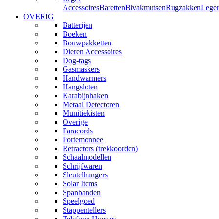
Accessoires
Baretten
Bivakmutsen
Rugzakken
Leger
OVERIG
Batterijen
Boeken
Bouwpakketten
Dieren Accessoires
Dog-tags
Gasmaskers
Handwarmers
Hangsloten
Karabijnhaken
Metaal Detectoren
Munitiekisten
Overige
Paracords
Portemonnee
Retractors (trekkoorden)
Schaalmodellen
Schrijfwaren
Sleutelhangers
Solar Items
Spanbanden
Speelgoed
Stappentellers
Telefoon Hoesjes