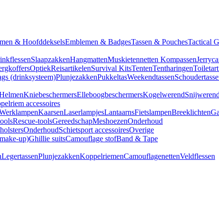
men & Hoofddeksels
Emblemen & Badges
Tassen & Pouches
Tactical 
inkflessen
Slaapzakken
Hangmatten
Muskietennetten
Kompassen
Jerryca
rgkoffers
Optiek
Reisartikelen
Survival Kits
Tenten
Tentharingen
Toiletar
gs (drinksysteem)
Plunjezakken
Pukkeltas
Weekendtassen
Schoudertasse
Helmen
Kniebeschermers
Elleboogbeschermers
Kogelwerend
Snijweren
pelriem accessoires
Werklampen
Kaarsen
Laserlampjes
Lantaarns
Fietslampen
Breeklichten
Ga
tools
Rescue-tools
Gereedschap
Meshoezen
Onderhoud
olsters
Onderhoud
Schietsport accessoires
Overige
(make-up)
Ghillie suits
Camouflage stof
Band & Tape
n
Legertassen
Plunjezakken
Koppelriemen
Camouflagenetten
Veldflessen