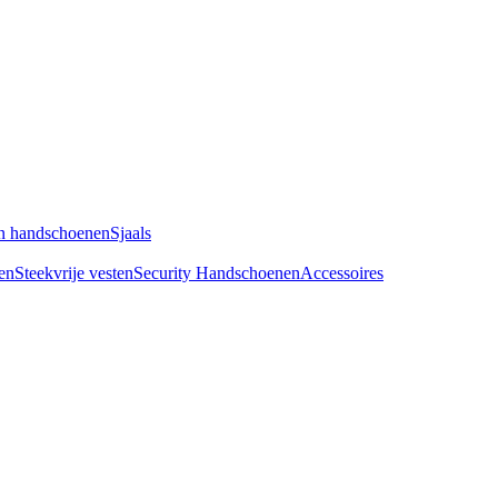
n handschoenen
Sjaals
en
Steekvrije vesten
Security Handschoenen
Accessoires