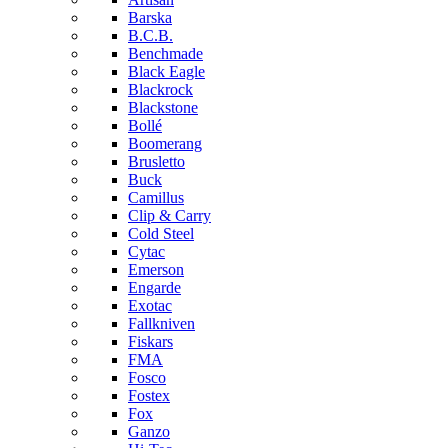
Barska
B.C.B.
Benchmade
Black Eagle
Blackrock
Blackstone
Bollé
Boomerang
Brusletto
Buck
Camillus
Clip & Carry
Cold Steel
Cytac
Emerson
Engarde
Exotac
Fallkniven
Fiskars
FMA
Fosco
Fostex
Fox
Ganzo