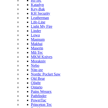
Hi-Tec
Katadyn
Key-Bak
KH Security
Leatherman
Life-Line
Light My Fire
Linder
Lowa
Magnum
Makhai
Maserin
Mil-Tec
MKM Knives
Morakniv
Nebo
Nite-ize
Nordic Pocket Saw
Old Bear
Olight
Ontario
Pains Wessex
Pathfinder
PowerTac
Princeton Tec