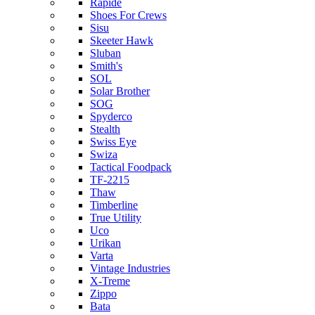
Rapide
Shoes For Crews
Sisu
Skeeter Hawk
Sluban
Smith's
SOL
Solar Brother
SOG
Spyderco
Stealth
Swiss Eye
Swiza
Tactical Foodpack
TF-2215
Thaw
Timberline
True Utility
Uco
Urikan
Varta
Vintage Industries
X-Treme
Zippo
Bata