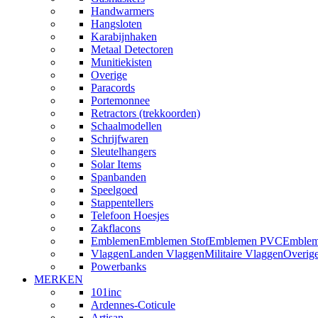
Handwarmers
Hangsloten
Karabijnhaken
Metaal Detectoren
Munitiekisten
Overige
Paracords
Portemonnee
Retractors (trekkoorden)
Schaalmodellen
Schrijfwaren
Sleutelhangers
Solar Items
Spanbanden
Speelgoed
Stappentellers
Telefoon Hoesjes
Zakflacons
Emblemen
Emblemen Stof
Emblemen PVC
Emblem
Vlaggen
Landen Vlaggen
Militaire Vlaggen
Overig
Powerbanks
MERKEN
101inc
Ardennes-Coticule
Artisan