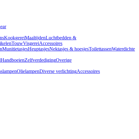
Gear
ns
Kookgerei
Maaltijden
Luchtbedden &
tikelen
Touw
Visgerei
Accessoires
n
Munitietasjes
Heuptasjes
Nektasjes & hoesjes
Toilettassen
Waterdichte
d
Handboeien
Zelfverdediging
Overige
slampen
Olielampen
Diverse verlichting
Accessoires