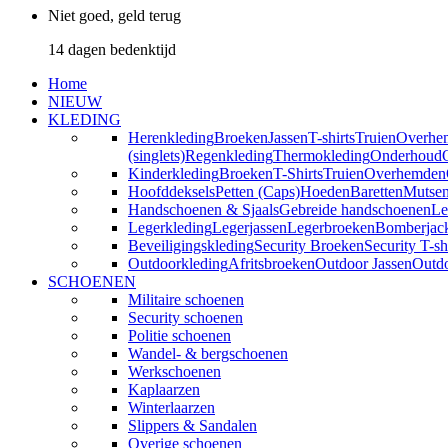
Niet goed, geld terug
14 dagen bedenktijd
Home
NIEUW
KLEDING
Herenkleding
Broeken
Jassen
T-shirts
Truien
Overhe
(singlets)
Regenkleding
Thermokleding
Onderhoud
Kinderkleding
Broeken
T-Shirts
Truien
Overhemden
Hoofddeksels
Petten (Caps)
Hoeden
Baretten
Mutse
Handschoenen & Sjaals
Gebreide handschoenen
Le
Legerkleding
Legerjassen
Legerbroeken
Bomberjac
Beveiligingskleding
Security Broeken
Security T-sh
Outdoorkleding
Afritsbroeken
Outdoor Jassen
Outd
SCHOENEN
Militaire schoenen
Security schoenen
Politie schoenen
Wandel- & bergschoenen
Werkschoenen
Kaplaarzen
Winterlaarzen
Slippers & Sandalen
Overige schoenen