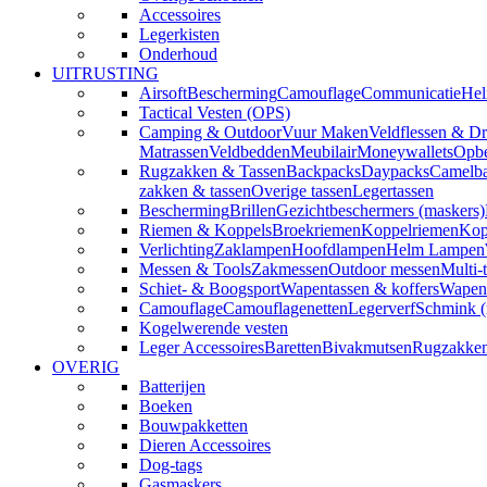
Accessoires
Legerkisten
Onderhoud
UITRUSTING
Airsoft
Bescherming
Camouflage
Communicatie
Hel
Tactical Vesten (OPS)
Camping & Outdoor
Vuur Maken
Veldflessen & Dr
Matrassen
Veldbedden
Meubilair
Moneywallets
Opbe
Rugzakken & Tassen
Backpacks
Daypacks
Camelba
zakken & tassen
Overige tassen
Legertassen
Bescherming
Brillen
Gezichtbeschermers (maskers)
Riemen & Koppels
Broekriemen
Koppelriemen
Kop
Verlichting
Zaklampen
Hoofdlampen
Helm Lampen
Messen & Tools
Zakmessen
Outdoor messen
Multi-
Schiet- & Boogsport
Wapentassen & koffers
Wapenh
Camouflage
Camouflagenetten
Legerverf
Schmink 
Kogelwerende vesten
Leger Accessoires
Baretten
Bivakmutsen
Rugzakke
OVERIG
Batterijen
Boeken
Bouwpakketten
Dieren Accessoires
Dog-tags
Gasmaskers