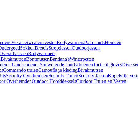
mden
Overalls
Sweaters/vesten
Bodywarmers
Polo-shirts
Hemden
Ondergoed
Sokken
Bretels
Stropdassen
Outdoorjassen
Overalls
Jassen
Bodywarmers
n
Bivakmutsen
Bontmutsen
Bandana's
Winterpetten
deren handschoenen
Snijwerende handschoenen
Tactical gloves
Diverse
ks
Commando truien
Camouflage kleding
Bivakmutsen
irts
Security Overhemden
Security Truien
Security Jassen
Kogelvrije vest
oor Overhemden
Outdoor Hoofddeksels
Outdoor Truien en Vesten