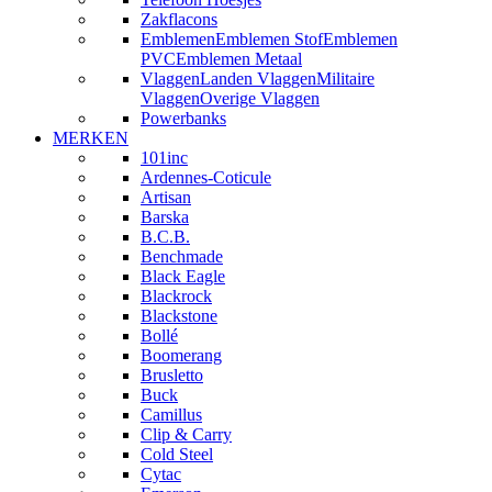
Zakflacons
Emblemen
Emblemen Stof
Emblemen
PVC
Emblemen Metaal
Vlaggen
Landen Vlaggen
Militaire
Vlaggen
Overige Vlaggen
Powerbanks
MERKEN
101inc
Ardennes-Coticule
Artisan
Barska
B.C.B.
Benchmade
Black Eagle
Blackrock
Blackstone
Bollé
Boomerang
Brusletto
Buck
Camillus
Clip & Carry
Cold Steel
Cytac