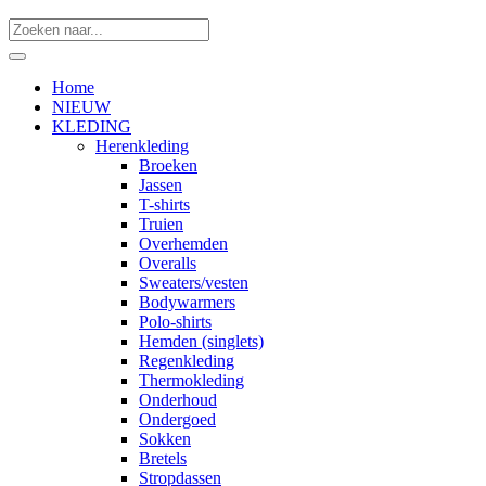
Home
NIEUW
KLEDING
Herenkleding
Broeken
Jassen
T-shirts
Truien
Overhemden
Overalls
Sweaters/vesten
Bodywarmers
Polo-shirts
Hemden (singlets)
Regenkleding
Thermokleding
Onderhoud
Ondergoed
Sokken
Bretels
Stropdassen