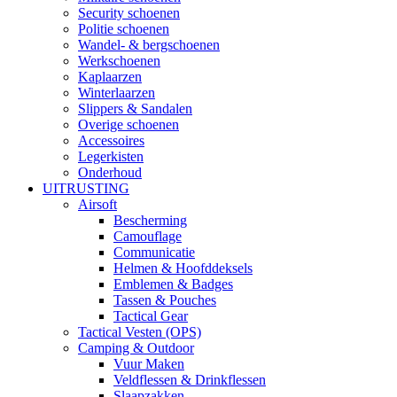
Security schoenen
Politie schoenen
Wandel- & bergschoenen
Werkschoenen
Kaplaarzen
Winterlaarzen
Slippers & Sandalen
Overige schoenen
Accessoires
Legerkisten
Onderhoud
UITRUSTING
Airsoft
Bescherming
Camouflage
Communicatie
Helmen & Hoofddeksels
Emblemen & Badges
Tassen & Pouches
Tactical Gear
Tactical Vesten (OPS)
Camping & Outdoor
Vuur Maken
Veldflessen & Drinkflessen
Slaapzakken