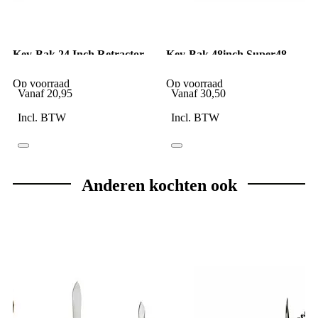
Key-Bak 24 Inch Retractor
Key-Bak 48inch Super48
Sidekick Hypalon
Plus Retractor Heavy Duty
Op voorraad
Op voorraad
Vanaf
20,95
Vanaf
30,50
Incl. BTW
Incl. BTW
Anderen kochten ook