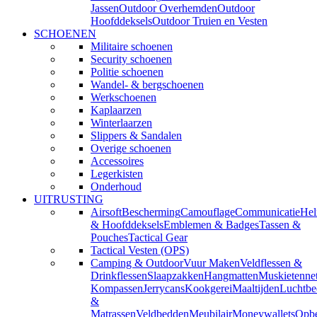
Jassen
Outdoor Overhemden
Outdoor
Hoofddeksels
Outdoor Truien en Vesten
SCHOENEN
Militaire schoenen
Security schoenen
Politie schoenen
Wandel- & bergschoenen
Werkschoenen
Kaplaarzen
Winterlaarzen
Slippers & Sandalen
Overige schoenen
Accessoires
Legerkisten
Onderhoud
UITRUSTING
Airsoft
Bescherming
Camouflage
Communicatie
He
& Hoofddeksels
Emblemen & Badges
Tassen &
Pouches
Tactical Gear
Tactical Vesten (OPS)
Camping & Outdoor
Vuur Maken
Veldflessen &
Drinkflessen
Slaapzakken
Hangmatten
Muskietenne
Kompassen
Jerrycans
Kookgerei
Maaltijden
Luchtbe
&
Matrassen
Veldbedden
Meubilair
Moneywallets
Opbe