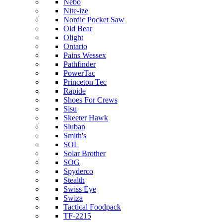
Nebo
Nite-ize
Nordic Pocket Saw
Old Bear
Olight
Ontario
Pains Wessex
Pathfinder
PowerTac
Princeton Tec
Rapide
Shoes For Crews
Sisu
Skeeter Hawk
Sluban
Smith's
SOL
Solar Brother
SOG
Spyderco
Stealth
Swiss Eye
Swiza
Tactical Foodpack
TF-2215