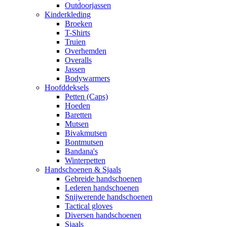
Outdoorjassen
Kinderkleding
Broeken
T-Shirts
Truien
Overhemden
Overalls
Jassen
Bodywarmers
Hoofddeksels
Petten (Caps)
Hoeden
Baretten
Mutsen
Bivakmutsen
Bontmutsen
Bandana's
Winterpetten
Handschoenen & Sjaals
Gebreide handschoenen
Lederen handschoenen
Snijwerende handschoenen
Tactical gloves
Diversen handschoenen
Sjaals