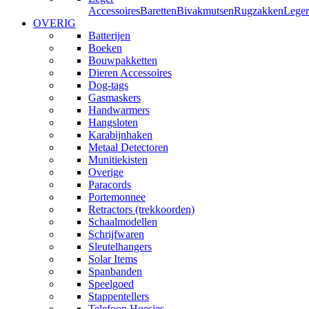
Accessoires
Baretten
Bivakmutsen
Rugzakken
Leger
OVERIG
Batterijen
Boeken
Bouwpakketten
Dieren Accessoires
Dog-tags
Gasmaskers
Handwarmers
Hangsloten
Karabijnhaken
Metaal Detectoren
Munitiekisten
Overige
Paracords
Portemonnee
Retractors (trekkoorden)
Schaalmodellen
Schrijfwaren
Sleutelhangers
Solar Items
Spanbanden
Speelgoed
Stappentellers
Telefoon Hoesjes