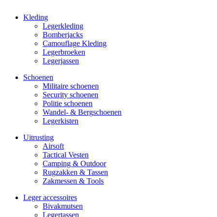
Kleding
Legerkleding
Bomberjacks
Camouflage Kleding
Legerbroeken
Legerjassen
Schoenen
Militaire schoe­nen
Security schoenen
Politie schoenen
Wandel- & Berg­­schoenen
Legerkisten
Uitrusting
Airsoft
Tactical Ves­ten
Camping & Outdoor
Rugzakken & Tassen
Zakmessen & Tools
Leger accessoires
Bivakmutsen
Legertassen