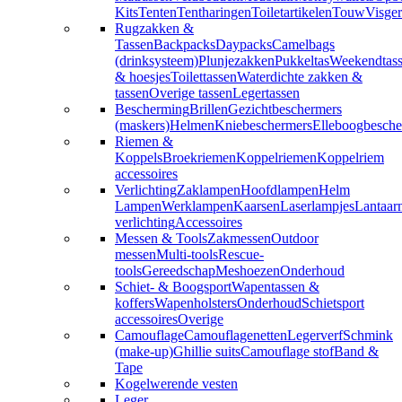
Kits
Tenten
Tentharingen
Toiletartikelen
Touw
Visger
Rugzakken &
Tassen
Backpacks
Daypacks
Camelbags
(drinksysteem)
Plunjezakken
Pukkeltas
Weekendtas
& hoesjes
Toilettassen
Waterdichte zakken &
tassen
Overige tassen
Legertassen
Bescherming
Brillen
Gezichtbeschermers
(maskers)
Helmen
Kniebeschermers
Elleboogbesche
Riemen &
Koppels
Broekriemen
Koppelriemen
Koppelriem
accessoires
Verlichting
Zaklampen
Hoofdlampen
Helm
Lampen
Werklampen
Kaarsen
Laserlampjes
Lantaar
verlichting
Accessoires
Messen & Tools
Zakmessen
Outdoor
messen
Multi-tools
Rescue-
tools
Gereedschap
Meshoezen
Onderhoud
Schiet- & Boogsport
Wapentassen &
koffers
Wapenholsters
Onderhoud
Schietsport
accessoires
Overige
Camouflage
Camouflagenetten
Legerverf
Schmink
(make-up)
Ghillie suits
Camouflage stof
Band &
Tape
Kogelwerende vesten
Leger