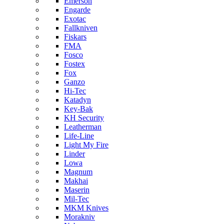
Emerson
Engarde
Exotac
Fallkniven
Fiskars
FMA
Fosco
Fostex
Fox
Ganzo
Hi-Tec
Katadyn
Key-Bak
KH Security
Leatherman
Life-Line
Light My Fire
Linder
Lowa
Magnum
Makhai
Maserin
Mil-Tec
MKM Knives
Morakniv