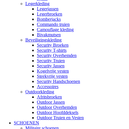
Legerkleding
Legerjassen
Legerbroeken
Bomberjacks
Commando truien
Camouflage kleding
Bivakmutsen
Beveiligingskleding
Security Broeken
Security T-shirts
Security Overhemden
Security Truien
Security Jassen
Kogelvrije vesten
Steekvrije vesten
Security Handschoenen
Accessoires
Outdoorkleding
Afritsbroeken
Outdoor Jassen
Outdoor Overhemden
Outdoor Hoofddeksels
Outdoor Truien en Vesten
SCHOENEN
Militaire schoenen