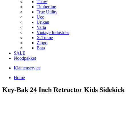
Thaw
Timberline
True Utility
Uco
Urikan
Varta
Vintage Industries
X-Treme
Zippo
Bata
SALE
Noodpakket
Klantenservice
Home
Key-Bak 24 Inch Retractor Kids Sidekick