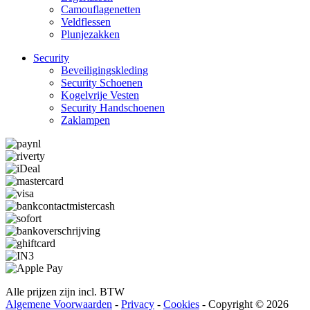
Camouflage­­netten
Veldflessen
Plunjezakken
Security
Beveiligings­­kleding
Security Schoenen
Kogelvrije Vesten
Security Hand­­schoenen
Zaklampen
Alle prijzen zijn incl. BTW
Algemene Voorwaarden
-
Privacy
-
Cookies
- Copyright © 2026