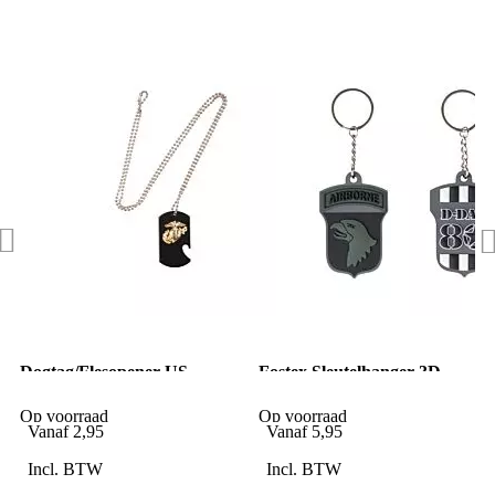
Dogtag/Flesopener US
Fostex Sleutelhanger 3D
marines Zilver/Chrome
PVC D-Day 80 Airborne
subdued
Op voorraad
Op voorraad
Vanaf
2,95
Vanaf
5,95
Incl. BTW
Incl. BTW