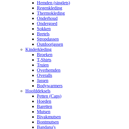
Hemden (singlets)
Regenkleding
Thermokleding
Onderhoud
Ondergoed
Sokken
Bretels
Stropdassen
Outdoorjassen
Kinderkleding
Broeken
T-Shirts
Truien
Overhemden
Overalls
Jassen
Bodywarmers
Hoofddeksels
Petten (Caps)
Hoeden
Baretten
Mutsen
Bivakmutsen
Bontmutsen
Bandana's