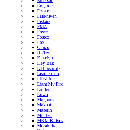
Emerson
Engarde
Exotac
Fallkniven
Fiskars
FMA
Fosco
Fostex
Fox
Ganzo
Hi-Tec
Katadyn
Key-Bak
KH Security
Leatherman
Life-Line
Light My Fire
Linder
Lowa
Magnum
Makhai
Maserin
Mil-Tec
MKM Knives
Morakniv