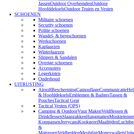
Jassen
Outdoor Overhemden
Outdoor
Hoofddeksels
Outdoor Truien en Vesten
SCHOENEN
Militaire schoenen
Security schoenen
Politie schoenen
Wandel- & bergschoenen
Werkschoenen
Kaplaarzen
Winterlaarzen
Slippers & Sandalen
Overige schoenen
Accessoires
Legerkisten
Onderhoud
UITRUSTING
Airsoft
Bescherming
Camouflage
Communicatie
He
& Hoofddeksels
Emblemen & Badges
Tassen &
Pouches
Tactical Gear
Tactical Vesten (OPS)
Camping & Outdoor
Vuur Maken
Veldflessen &
Drinkflessen
Slaapzakken
Hangmatten
Muskietenne
Kompassen
Jerrycans
Kookgerei
Maaltijden
Luchtbe
&
Matrassen
Veldbedden
Meubilair
Moneywallets
Opbe