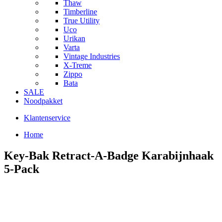
Thaw
Timberline
True Utility
Uco
Urikan
Varta
Vintage Industries
X-Treme
Zippo
Bata
SALE
Noodpakket
Klantenservice
Home
Key-Bak Retract-A-Badge Karabijnhaak
5-Pack