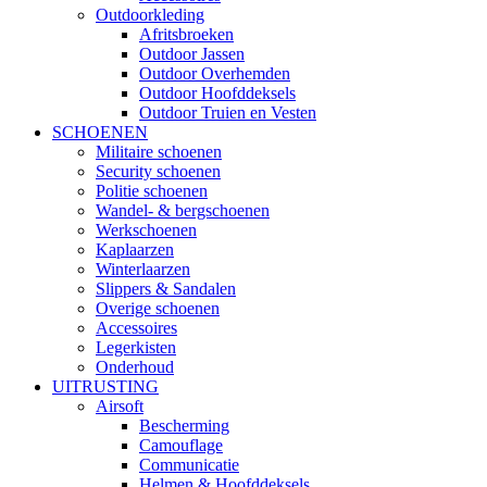
Outdoorkleding
Afritsbroeken
Outdoor Jassen
Outdoor Overhemden
Outdoor Hoofddeksels
Outdoor Truien en Vesten
SCHOENEN
Militaire schoenen
Security schoenen
Politie schoenen
Wandel- & bergschoenen
Werkschoenen
Kaplaarzen
Winterlaarzen
Slippers & Sandalen
Overige schoenen
Accessoires
Legerkisten
Onderhoud
UITRUSTING
Airsoft
Bescherming
Camouflage
Communicatie
Helmen & Hoofddeksels