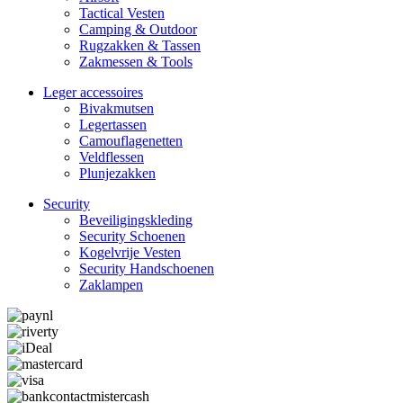
Tactical Ves­ten
Camping & Outdoor
Rugzakken & Tassen
Zakmessen & Tools
Leger accessoires
Bivakmutsen
Legertassen
Camouflage­­netten
Veldflessen
Plunjezakken
Security
Beveiligings­­kleding
Security Schoenen
Kogelvrije Vesten
Security Hand­­schoenen
Zaklampen