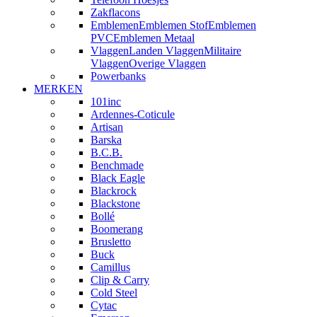
Zakflacons
Emblemen
Emblemen Stof
Emblemen
PVC
Emblemen Metaal
Vlaggen
Landen Vlaggen
Militaire
Vlaggen
Overige Vlaggen
Powerbanks
MERKEN
101inc
Ardennes-Coticule
Artisan
Barska
B.C.B.
Benchmade
Black Eagle
Blackrock
Blackstone
Bollé
Boomerang
Brusletto
Buck
Camillus
Clip & Carry
Cold Steel
Cytac