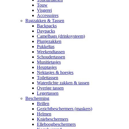
Touw
Visgerei
Accessoires
Rugzakken & Tassen
Backpacks
Daypacks
Camelbags (drinksysteem)
Plunjezakken
Pukkeltas
Weekendtassen
Schoudertassen
Munitietasjes
Heuptasjes
Nektasjes & hoesjes
Toilettassen
Waterdichte zakken & tassen
Overige tassen
Legertassen
Bescherming
Brillen
Gezichtbeschermers (maskers)
Helmen
Kniebeschermers
Elleboogbeschermers