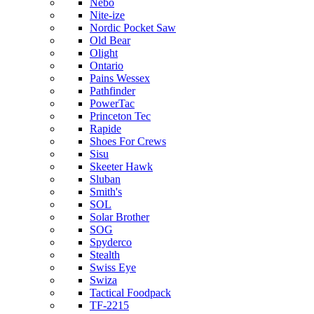
Nebo
Nite-ize
Nordic Pocket Saw
Old Bear
Olight
Ontario
Pains Wessex
Pathfinder
PowerTac
Princeton Tec
Rapide
Shoes For Crews
Sisu
Skeeter Hawk
Sluban
Smith's
SOL
Solar Brother
SOG
Spyderco
Stealth
Swiss Eye
Swiza
Tactical Foodpack
TF-2215