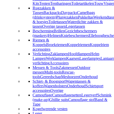
Kits
Tenten
Tentharingen
Toiletartikelen
Touw
Visger
Rugzakken &
Tassen
Backpacks
Daypacks
Camelbags
(drinksysteem)
Plunjezakken
Pukkeltas
Weekendtas
& hoesjes
Toilettassen
Waterdichte zakken &
tassen
Overige tassen
Legertassen
Bescherming
Brillen
Gezichtbeschermers
(maskers)
Helmen
Kniebeschermers
Elleboogbesche
Riemen &
Koppels
Broekriemen
Koppelriemen
Koppelriem
accessoires
Verlichting
Zaklampen
Hoofdlampen
Helm
Lampen
Werklampen
Kaarsen
Laserlampjes
Lantaar
verlichting
Accessoires
Messen & Tools
Zakmessen
Outdoor
messen
Multi-tools
Rescue-
tools
Gereedschap
Meshoezen
Onderhoud
Schiet- & Boogsport
Wapentassen &
koffers
Wapenholsters
Onderhoud
Schietsport
accessoires
Overige
Camouflage
Camouflagenetten
Legerverf
Schmink
(make-up)
Ghillie suits
Camouflage stof
Band &
Tape
Kogelwerende vesten
Leger