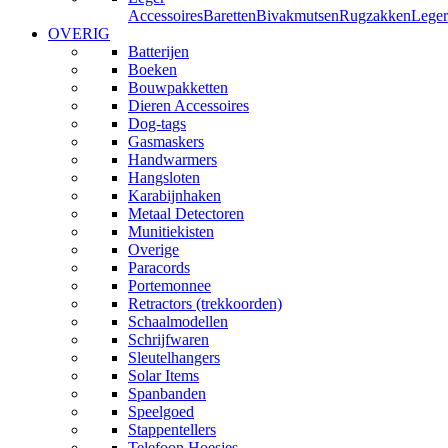
Accessoires
Baretten
Bivakmutsen
Rugzakken
Leger
OVERIG
Batterijen
Boeken
Bouwpakketten
Dieren Accessoires
Dog-tags
Gasmaskers
Handwarmers
Hangsloten
Karabijnhaken
Metaal Detectoren
Munitiekisten
Overige
Paracords
Portemonnee
Retractors (trekkoorden)
Schaalmodellen
Schrijfwaren
Sleutelhangers
Solar Items
Spanbanden
Speelgoed
Stappentellers
Telefoon Hoesjes