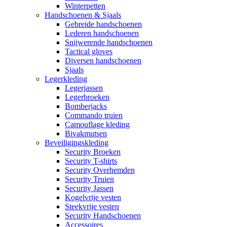
Winterpetten
Handschoenen & Sjaals
Gebreide handschoenen
Lederen handschoenen
Snijwerende handschoenen
Tactical gloves
Diversen handschoenen
Sjaals
Legerkleding
Legerjassen
Legerbroeken
Bomberjacks
Commando truien
Camouflage kleding
Bivakmutsen
Beveiligingskleding
Security Broeken
Security T-shirts
Security Overhemden
Security Truien
Security Jassen
Kogelvrije vesten
Steekvrije vesten
Security Handschoenen
Accessoires