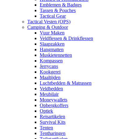
Emblemen & Badges
Tassen & Pouches
Tactical Gear
Tactical Vesten (OPS)
Camping & Outdoor
Vuur Maken
Veldflessen & Drinkflessen
Slaapzakken
Hangmatten
Muskietennetten
Kompassen
Jerrycans
Kookgerei
Maaltijden
Luchtbedden & Matrassen
Veldbedden
Meubilair
Moneywallets
Opbergkoffers
Optiek
Reisartikelen
Survival Kits
Tenten
Tentharingen
Toiletartikelen