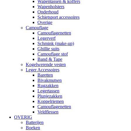
Wapentassen & koffers
Wapenholsters
Onderhoud
Schietsport accessoires
Overige
Camouflage
Camouflagenetten
Legerverf
Schmink (make-up)
Ghillie suits
Camouflage stof
Band & Tape
Kogelwerende vesten
Leger Accessoires
Baretten
Bivakmutsen
Rugzakken
Legertassen
Plunjezakken
Koppelriemen
Camouflagenetten
Veldflessen
OVERIG
Batterijen
Boeken