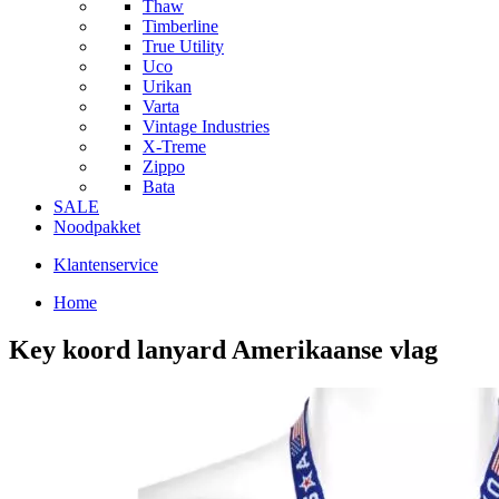
Thaw
Timberline
True Utility
Uco
Urikan
Varta
Vintage Industries
X-Treme
Zippo
Bata
SALE
Noodpakket
Klantenservice
Home
Key koord lanyard Amerikaanse vlag