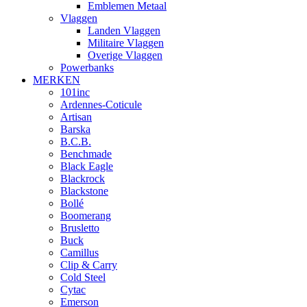
Emblemen Metaal
Vlaggen
Landen Vlaggen
Militaire Vlaggen
Overige Vlaggen
Powerbanks
MERKEN
101inc
Ardennes-Coticule
Artisan
Barska
B.C.B.
Benchmade
Black Eagle
Blackrock
Blackstone
Bollé
Boomerang
Brusletto
Buck
Camillus
Clip & Carry
Cold Steel
Cytac
Emerson