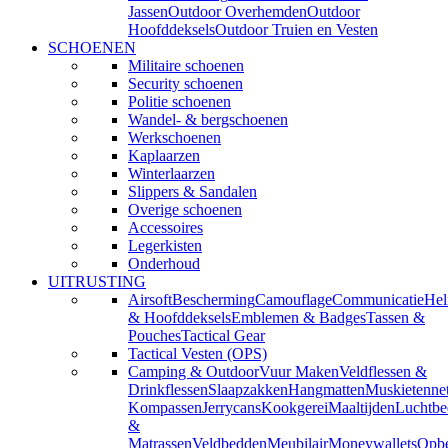
Jassen
Outdoor Overhemden
Outdoor
Hoofddeksels
Outdoor Truien en Vesten
SCHOENEN
Militaire schoenen
Security schoenen
Politie schoenen
Wandel- & bergschoenen
Werkschoenen
Kaplaarzen
Winterlaarzen
Slippers & Sandalen
Overige schoenen
Accessoires
Legerkisten
Onderhoud
UITRUSTING
Airsoft
Bescherming
Camouflage
Communicatie
He
& Hoofddeksels
Emblemen & Badges
Tassen &
Pouches
Tactical Gear
Tactical Vesten (OPS)
Camping & Outdoor
Vuur Maken
Veldflessen &
Drinkflessen
Slaapzakken
Hangmatten
Muskietenne
Kompassen
Jerrycans
Kookgerei
Maaltijden
Luchtbe
&
Matrassen
Veldbedden
Meubilair
Moneywallets
Opbe