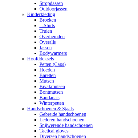
Stropdassen
Outdoorjassen
Kinderkleding
Broeken
T-Shirts
Truien
Overhemden
Overalls
Jassen
Bodywarmers
Hoofddeksels
Petten (Caps)
Hoeden
Baretten
Mutsen
Bivakmutsen
Bontmutsen
Bandana's
Winterpetten
Handschoenen & Sjaals
Gebreide handschoenen
Lederen handschoenen
Snijwerende handschoenen
Tactical gloves
Diversen handschoenen