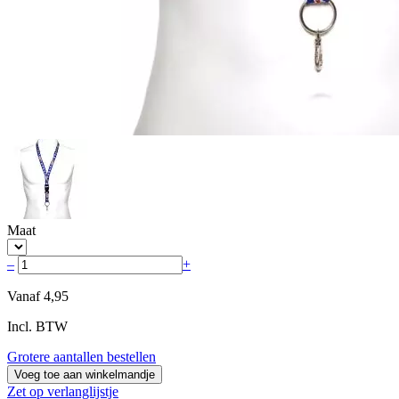
Maat
–
+
Vanaf
4,95
Incl. BTW
Grotere aantallen bestellen
Voeg toe aan winkelmandje
Zet op verlanglijstje