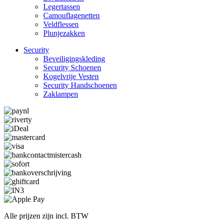
Legertassen
Camouflage­­netten
Veldflessen
Plunjezakken
Security
Beveiligings­­kleding
Security Schoenen
Kogelvrije Vesten
Security Hand­­schoenen
Zaklampen
Alle prijzen zijn incl. BTW