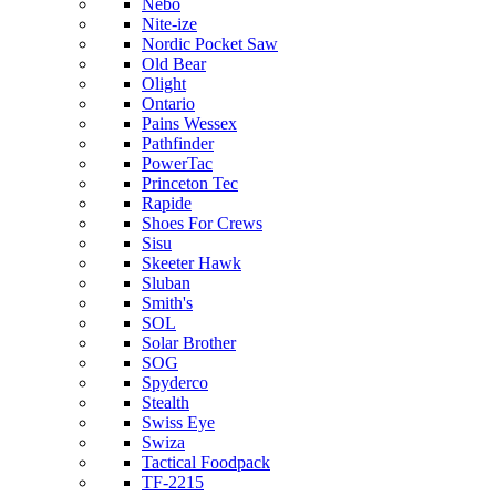
Nebo
Nite-ize
Nordic Pocket Saw
Old Bear
Olight
Ontario
Pains Wessex
Pathfinder
PowerTac
Princeton Tec
Rapide
Shoes For Crews
Sisu
Skeeter Hawk
Sluban
Smith's
SOL
Solar Brother
SOG
Spyderco
Stealth
Swiss Eye
Swiza
Tactical Foodpack
TF-2215