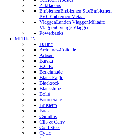
Zakflacons
Emblemen
Emblemen Stof
Emblemen
PVC
Emblemen Metaal
Vlaggen
Landen Vlaggen
Militaire
Vlaggen
Overige Vlaggen
Powerbanks
MERKEN
101inc
Ardennes-Coticule
Artisan
Barska
B.C.B.
Benchmade
Black Eagle
Blackrock
Blackstone
Bollé
Boomerang
Brusletto
Buck
Camillus
Clip & Carry
Cold Steel
Cytac