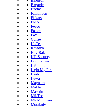
Emerson
Engarde
Exotac
Fallkniven
Fiskars
FMA
Fosco
Fostex
Fox
Ganzo
Hi-Tec
Katadyn
Key-Bak
KH Security
Leatherman
Life-Line
Light My Fire
Linder
Lowa
Magnum
Makhai
Maserin
Mil-Tec
MKM Knives
Morakniv