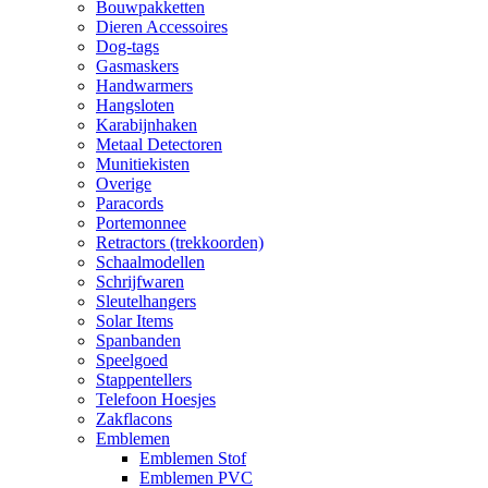
Bouwpakketten
Dieren Accessoires
Dog-tags
Gasmaskers
Handwarmers
Hangsloten
Karabijnhaken
Metaal Detectoren
Munitiekisten
Overige
Paracords
Portemonnee
Retractors (trekkoorden)
Schaalmodellen
Schrijfwaren
Sleutelhangers
Solar Items
Spanbanden
Speelgoed
Stappentellers
Telefoon Hoesjes
Zakflacons
Emblemen
Emblemen Stof
Emblemen PVC