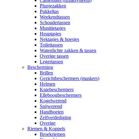
Camelbags (drinksysteem)
Plunjezakken
Pukkeltas
Weekendtassen
Schoudertassen
Munitietasjes
Heuptasjes
Nektasjes & hoesjes
Toilettassen
Waterdichte zakken & tassen
Overige tassen
Legertassen
Bescherming
Brillen
Gezichtbeschermers (maskers)
Helmen
Kniebeschermers
Elleboogbeschermers
Kogelwerend
Snijwerend
Handboeien
Zelfverdediging
Overige
Riemen & Koppels
Broekriemen