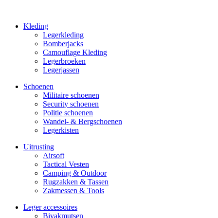
Kleding
Legerkleding
Bomberjacks
Camouflage Kleding
Legerbroeken
Legerjassen
Schoenen
Militaire schoe­nen
Security schoenen
Politie schoenen
Wandel- & Berg­­schoenen
Legerkisten
Uitrusting
Airsoft
Tactical Ves­ten
Camping & Outdoor
Rugzakken & Tassen
Zakmessen & Tools
Leger accessoires
Bivakmutsen