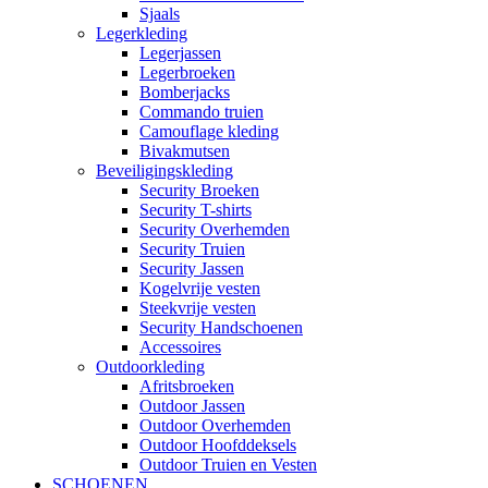
Sjaals
Legerkleding
Legerjassen
Legerbroeken
Bomberjacks
Commando truien
Camouflage kleding
Bivakmutsen
Beveiligingskleding
Security Broeken
Security T-shirts
Security Overhemden
Security Truien
Security Jassen
Kogelvrije vesten
Steekvrije vesten
Security Handschoenen
Accessoires
Outdoorkleding
Afritsbroeken
Outdoor Jassen
Outdoor Overhemden
Outdoor Hoofddeksels
Outdoor Truien en Vesten
SCHOENEN