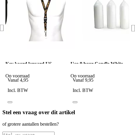
Key koord lanyard US
Uco 9 hour Candle White
Army
Op voorraad
Op voorraad
Vanaf
4,95
Vanaf
9,95
Incl. BTW
Incl. BTW
Stel een vraag over dit artikel
of grotere aantallen bestellen?