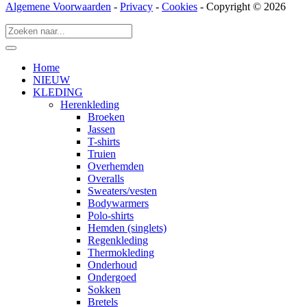
Algemene Voorwaarden
-
Privacy
-
Cookies
- Copyright © 2026
Home
NIEUW
KLEDING
Herenkleding
Broeken
Jassen
T-shirts
Truien
Overhemden
Overalls
Sweaters/vesten
Bodywarmers
Polo-shirts
Hemden (singlets)
Regenkleding
Thermokleding
Onderhoud
Ondergoed
Sokken
Bretels