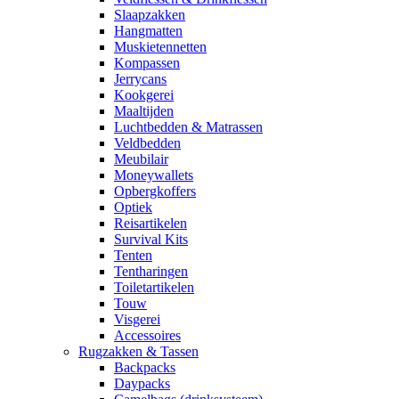
Slaapzakken
Hangmatten
Muskietennetten
Kompassen
Jerrycans
Kookgerei
Maaltijden
Luchtbedden & Matrassen
Veldbedden
Meubilair
Moneywallets
Opbergkoffers
Optiek
Reisartikelen
Survival Kits
Tenten
Tentharingen
Toiletartikelen
Touw
Visgerei
Accessoires
Rugzakken & Tassen
Backpacks
Daypacks