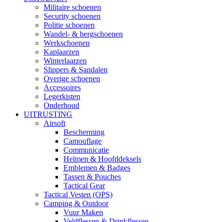
Militaire schoenen
Security schoenen
Politie schoenen
Wandel- & bergschoenen
Werkschoenen
Kaplaarzen
Winterlaarzen
Slippers & Sandalen
Overige schoenen
Accessoires
Legerkisten
Onderhoud
UITRUSTING
Airsoft
Bescherming
Camouflage
Communicatie
Helmen & Hoofddeksels
Emblemen & Badges
Tassen & Pouches
Tactical Gear
Tactical Vesten (OPS)
Camping & Outdoor
Vuur Maken
Veldflessen & Drinkflessen