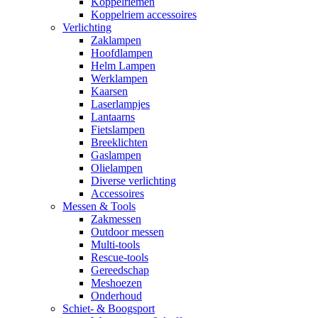
Koppelriemen
Koppelriem accessoires
Verlichting
Zaklampen
Hoofdlampen
Helm Lampen
Werklampen
Kaarsen
Laserlampjes
Lantaarns
Fietslampen
Breeklichten
Gaslampen
Olielampen
Diverse verlichting
Accessoires
Messen & Tools
Zakmessen
Outdoor messen
Multi-tools
Rescue-tools
Gereedschap
Meshoezen
Onderhoud
Schiet- & Boogsport