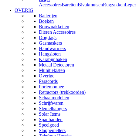
Accessoires
Baretten
Bivakmutsen
Rugzakken
Leger
OVERIG
Batterijen
Boeken
Bouwpakketten
Dieren Accessoires
Dog-tags
Gasmaskers
Handwarmers
Hangsloten
Karabijnhaken
Metaal Detectoren
Munitiekisten
Overige
Paracords
Portemonnee
Retractors (trekkoorden)
Schaalmodellen
Schrijfwaren
Sleutelhangers
Solar Items
Spanbanden
Speelgoed
Stappentellers
Telefoon Hoesjes