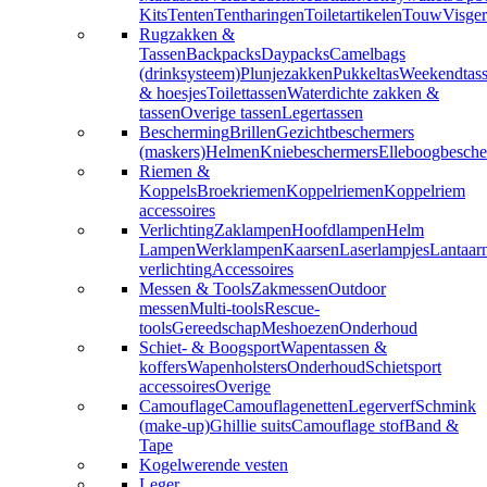
Kits
Tenten
Tentharingen
Toiletartikelen
Touw
Visger
Rugzakken &
Tassen
Backpacks
Daypacks
Camelbags
(drinksysteem)
Plunjezakken
Pukkeltas
Weekendtas
& hoesjes
Toilettassen
Waterdichte zakken &
tassen
Overige tassen
Legertassen
Bescherming
Brillen
Gezichtbeschermers
(maskers)
Helmen
Kniebeschermers
Elleboogbesche
Riemen &
Koppels
Broekriemen
Koppelriemen
Koppelriem
accessoires
Verlichting
Zaklampen
Hoofdlampen
Helm
Lampen
Werklampen
Kaarsen
Laserlampjes
Lantaar
verlichting
Accessoires
Messen & Tools
Zakmessen
Outdoor
messen
Multi-tools
Rescue-
tools
Gereedschap
Meshoezen
Onderhoud
Schiet- & Boogsport
Wapentassen &
koffers
Wapenholsters
Onderhoud
Schietsport
accessoires
Overige
Camouflage
Camouflagenetten
Legerverf
Schmink
(make-up)
Ghillie suits
Camouflage stof
Band &
Tape
Kogelwerende vesten
Leger