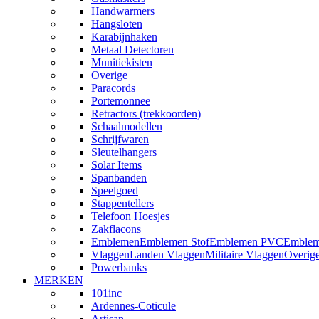
Handwarmers
Hangsloten
Karabijnhaken
Metaal Detectoren
Munitiekisten
Overige
Paracords
Portemonnee
Retractors (trekkoorden)
Schaalmodellen
Schrijfwaren
Sleutelhangers
Solar Items
Spanbanden
Speelgoed
Stappentellers
Telefoon Hoesjes
Zakflacons
Emblemen
Emblemen Stof
Emblemen PVC
Emblem
Vlaggen
Landen Vlaggen
Militaire Vlaggen
Overig
Powerbanks
MERKEN
101inc
Ardennes-Coticule
Artisan