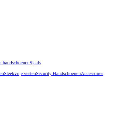
n handschoenen
Sjaals
en
Steekvrije vesten
Security Handschoenen
Accessoires