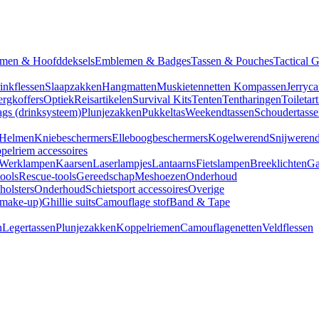
men & Hoofddeksels
Emblemen & Badges
Tassen & Pouches
Tactical 
inkflessen
Slaapzakken
Hangmatten
Muskietennetten
Kompassen
Jerryca
rgkoffers
Optiek
Reisartikelen
Survival Kits
Tenten
Tentharingen
Toiletar
gs (drinksysteem)
Plunjezakken
Pukkeltas
Weekendtassen
Schoudertasse
Helmen
Kniebeschermers
Elleboogbeschermers
Kogelwerend
Snijweren
pelriem accessoires
Werklampen
Kaarsen
Laserlampjes
Lantaarns
Fietslampen
Breeklichten
Ga
tools
Rescue-tools
Gereedschap
Meshoezen
Onderhoud
olsters
Onderhoud
Schietsport accessoires
Overige
(make-up)
Ghillie suits
Camouflage stof
Band & Tape
n
Legertassen
Plunjezakken
Koppelriemen
Camouflagenetten
Veldflessen