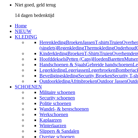
Niet goed, geld terug
14 dagen bedenktijd
Home
NIEUW
KLEDING
Herenkleding
Broeken
Jassen
T-shirts
Truien
Overhe
(singlets)
Regenkleding
Thermokleding
Onderhoud
Kinderkleding
Broeken
T-Shirts
Truien
Overhemden
Hoofddeksels
Petten (Caps)
Hoeden
Baretten
Mutse
Handschoenen & Sjaals
Gebreide handschoenen
Le
Legerkleding
Legerjassen
Legerbroeken
Bomberjac
Beveiligingskleding
Security Broeken
Security T-sh
Outdoorkleding
Afritsbroeken
Outdoor Jassen
Outd
SCHOENEN
Militaire schoenen
Security schoenen
Politie schoenen
Wandel- & bergschoenen
Werkschoenen
Kaplaarzen
Winterlaarzen
Slippers & Sandalen
Overige schoenen