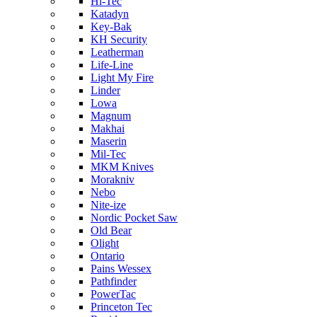
Hi-Tec
Katadyn
Key-Bak
KH Security
Leatherman
Life-Line
Light My Fire
Linder
Lowa
Magnum
Makhai
Maserin
Mil-Tec
MKM Knives
Morakniv
Nebo
Nite-ize
Nordic Pocket Saw
Old Bear
Olight
Ontario
Pains Wessex
Pathfinder
PowerTac
Princeton Tec