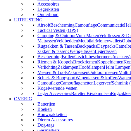
Accessoires
Legerkisten
Onderhoud
UITRUSTING
Airsoft
Bescherming
Camouflage
Communicatie
Hel
Tactical Vesten (OPS)
Camping & Outdoor
Vuur Maken
Veldflessen & Dr
Matrassen
Veldbedden
Meubilair
Moneywallets
Opbe
Rugzakken & Tassen
Backpacks
Daypacks
Camelba
zakken & tassen
Overige tassen
Legertassen
Bescherming
Brillen
Gezichtbeschermers (maskers)
Riemen & Koppels
Broekriemen
Koppelriemen
Kop
Verlichting
Zaklampen
Hoofdlampen
Helm Lampen
Messen & Tools
Zakmessen
Outdoor messen
Multi-
Schiet- & Boogsport
Wapentassen & koffers
Wapenh
Camouflage
Camouflagenetten
Legerverf
Schmink 
Kogelwerende vesten
Leger Accessoires
Baretten
Bivakmutsen
Rugzakke
OVERIG
Batterijen
Boeken
Bouwpakketten
Dieren Accessoires
Dog-tags
Gasmaskers