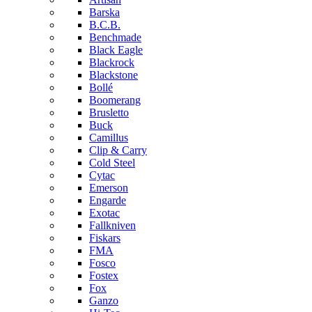
Barska
B.C.B.
Benchmade
Black Eagle
Blackrock
Blackstone
Bollé
Boomerang
Brusletto
Buck
Camillus
Clip & Carry
Cold Steel
Cytac
Emerson
Engarde
Exotac
Fallkniven
Fiskars
FMA
Fosco
Fostex
Fox
Ganzo