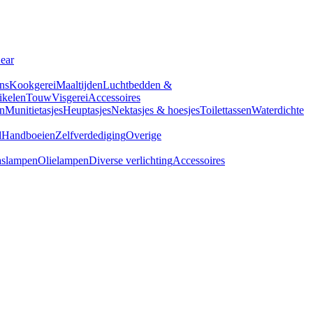
Gear
ns
Kookgerei
Maaltijden
Luchtbedden &
tikelen
Touw
Visgerei
Accessoires
n
Munitietasjes
Heuptasjes
Nektasjes & hoesjes
Toilettassen
Waterdichte
d
Handboeien
Zelfverdediging
Overige
slampen
Olielampen
Diverse verlichting
Accessoires