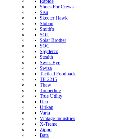
Rapide
Shoes For Crews
Sisu
Skeeter Hawk
Sluban
Smith's
SOL
Solar Brother
SOG
Spyderco
Stealth
Swiss Eye
Swiza
Tactical Foodpack
TF-2215
Thaw
Timberline
True Utility
Uco
Urikan
Varta
Vintage Industries
X-Treme
Zippo
Bata