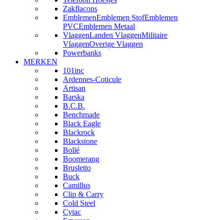
Zakflacons
Emblemen
Emblemen Stof
Emblemen
PVC
Emblemen Metaal
Vlaggen
Landen Vlaggen
Militaire
Vlaggen
Overige Vlaggen
Powerbanks
MERKEN
101inc
Ardennes-Coticule
Artisan
Barska
B.C.B.
Benchmade
Black Eagle
Blackrock
Blackstone
Bollé
Boomerang
Brusletto
Buck
Camillus
Clip & Carry
Cold Steel
Cytac