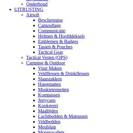
Onderhoud
UITRUSTING
Airsoft
Bescherming
Camouflage
Communicatie
Helmen & Hoofddeksels
Emblemen & Badges
Tassen & Pouches
Tactical Gear
Tactical Vesten (OPS)
Camping & Outdoor
Vuur Maken
Veldflessen & Drinkflessen
Slaapzakken
Hangmatten
Muskietennetten
Kompassen
Jerrycans
Kookgerei
Maaltijden
Luchtbedden & Matrassen
Veldbedden
Meubilair
Moneywallets