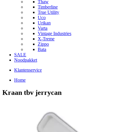
Thaw
Timberline
True Utility
Uco
Urikan
Varta
Vintage Industries
X-Treme
Zippo
Bata
SALE
Noodpakket
Klantenservice
Home
Kraan tbv jerrycan