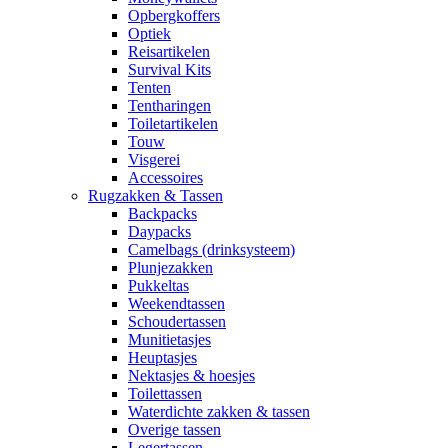
Opbergkoffers
Optiek
Reisartikelen
Survival Kits
Tenten
Tentharingen
Toiletartikelen
Touw
Visgerei
Accessoires
Rugzakken & Tassen
Backpacks
Daypacks
Camelbags (drinksysteem)
Plunjezakken
Pukkeltas
Weekendtassen
Schoudertassen
Munitietasjes
Heuptasjes
Nektasjes & hoesjes
Toilettassen
Waterdichte zakken & tassen
Overige tassen
Legertassen