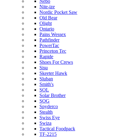
Nebo
Nite-ize
Nordic Pocket Saw
Old Bear
Olight
Ontario
Pains Wessex
Pathfinder
PowerTac
Princeton Tec
Rapide
Shoes For Crews
Sisu
Skeeter Hawk
Sluban
Smith's
SOL
Solar Brother
SOG
Spyderco
Stealth
Swiss Eye
Swiza
Tactical Foodpack
TF-2215