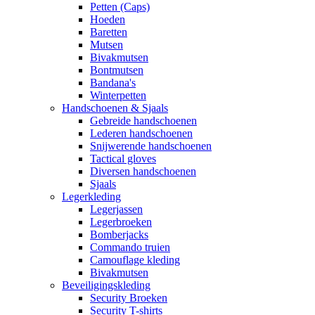
Petten (Caps)
Hoeden
Baretten
Mutsen
Bivakmutsen
Bontmutsen
Bandana's
Winterpetten
Handschoenen & Sjaals
Gebreide handschoenen
Lederen handschoenen
Snijwerende handschoenen
Tactical gloves
Diversen handschoenen
Sjaals
Legerkleding
Legerjassen
Legerbroeken
Bomberjacks
Commando truien
Camouflage kleding
Bivakmutsen
Beveiligingskleding
Security Broeken
Security T-shirts