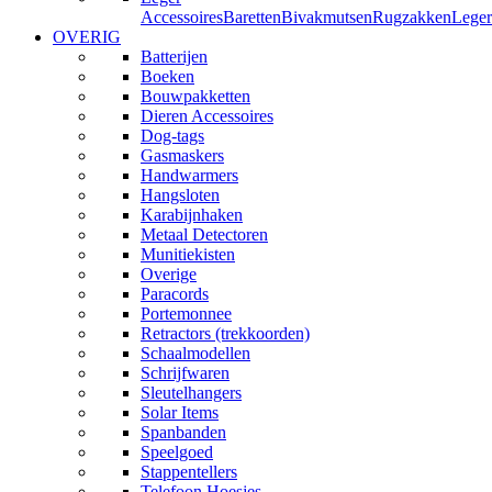
Accessoires
Baretten
Bivakmutsen
Rugzakken
Leger
OVERIG
Batterijen
Boeken
Bouwpakketten
Dieren Accessoires
Dog-tags
Gasmaskers
Handwarmers
Hangsloten
Karabijnhaken
Metaal Detectoren
Munitiekisten
Overige
Paracords
Portemonnee
Retractors (trekkoorden)
Schaalmodellen
Schrijfwaren
Sleutelhangers
Solar Items
Spanbanden
Speelgoed
Stappentellers
Telefoon Hoesjes