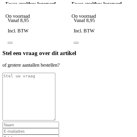
Fosco spuitbus legerverf
Fosco spuitbus legerverf
400ml Flat grey (mat)
400ml Flat Desert Camo
(mat)
Op voorraad
Op voorraad
Vanaf
8,95
Vanaf
8,95
Incl. BTW
Incl. BTW
Stel een vraag over dit artikel
of grotere aantallen bestellen?