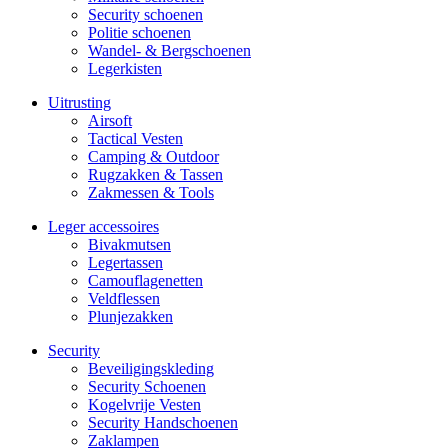
Security schoenen
Politie schoenen
Wandel- & Berg­­schoenen
Legerkisten
Uitrusting
Airsoft
Tactical Ves­ten
Camping & Outdoor
Rugzakken & Tassen
Zakmessen & Tools
Leger accessoires
Bivakmutsen
Legertassen
Camouflage­­netten
Veldflessen
Plunjezakken
Security
Beveiligings­­kleding
Security Schoenen
Kogelvrije Vesten
Security Hand­­schoenen
Zaklampen