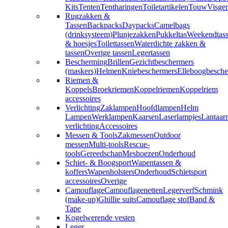
Kits
Tenten
Tentharingen
Toiletartikelen
Touw
Visger
Rugzakken &
Tassen
Backpacks
Daypacks
Camelbags
(drinksysteem)
Plunjezakken
Pukkeltas
Weekendtas
& hoesjes
Toilettassen
Waterdichte zakken &
tassen
Overige tassen
Legertassen
Bescherming
Brillen
Gezichtbeschermers
(maskers)
Helmen
Kniebeschermers
Elleboogbesche
Riemen &
Koppels
Broekriemen
Koppelriemen
Koppelriem
accessoires
Verlichting
Zaklampen
Hoofdlampen
Helm
Lampen
Werklampen
Kaarsen
Laserlampjes
Lantaar
verlichting
Accessoires
Messen & Tools
Zakmessen
Outdoor
messen
Multi-tools
Rescue-
tools
Gereedschap
Meshoezen
Onderhoud
Schiet- & Boogsport
Wapentassen &
koffers
Wapenholsters
Onderhoud
Schietsport
accessoires
Overige
Camouflage
Camouflagenetten
Legerverf
Schmink
(make-up)
Ghillie suits
Camouflage stof
Band &
Tape
Kogelwerende vesten
Leger