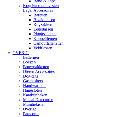
Band & Tape
Kogelwerende vesten
Leger Accessoires
Baretten
Bivakmutsen
Rugzakken
Legertassen
Plunjezakken
Koppelriemen
Camouflagenetten
Veldflessen
OVERIG
Batterijen
Boeken
Bouwpakketten
Dieren Accessoires
Dog-tags
Gasmaskers
Handwarmers
Hangsloten
Karabijnhaken
Metaal Detectoren
Munitiekisten
Overige
Paracords