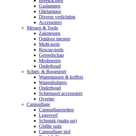
Breeklichten
Gaslampen
Olielampen
Diverse verlichting
Accessoires
Messen & Tools
Zakmessen
Outdoor messen
Multi-tools
Rescue-tools
Gereedschap
Meshoezen
Onderhoud
Schiet- & Boogsport
Wapentassen & koffers
Wapenholsters
Onderhoud
Schietsport accessoires
Overige
Camouflage
Camouflagenetten
Legerverf
Schmink (make-up)
Ghillie suits
Camouflage stof