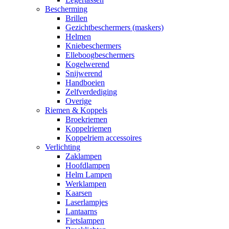
Bescherming
Brillen
Gezichtbeschermers (maskers)
Helmen
Kniebeschermers
Elleboogbeschermers
Kogelwerend
Snijwerend
Handboeien
Zelfverdediging
Overige
Riemen & Koppels
Broekriemen
Koppelriemen
Koppelriem accessoires
Verlichting
Zaklampen
Hoofdlampen
Helm Lampen
Werklampen
Kaarsen
Laserlampjes
Lantaarns
Fietslampen