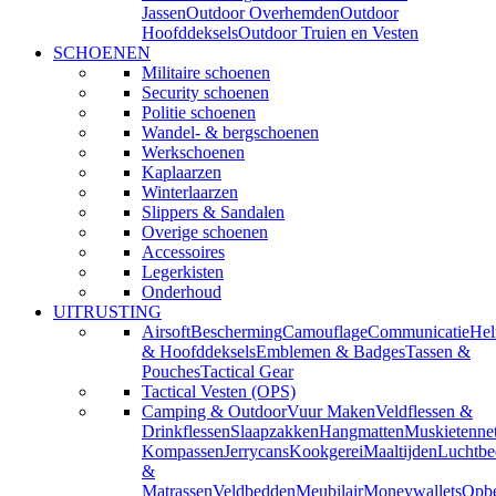
Jassen
Outdoor Overhemden
Outdoor
Hoofddeksels
Outdoor Truien en Vesten
SCHOENEN
Militaire schoenen
Security schoenen
Politie schoenen
Wandel- & bergschoenen
Werkschoenen
Kaplaarzen
Winterlaarzen
Slippers & Sandalen
Overige schoenen
Accessoires
Legerkisten
Onderhoud
UITRUSTING
Airsoft
Bescherming
Camouflage
Communicatie
He
& Hoofddeksels
Emblemen & Badges
Tassen &
Pouches
Tactical Gear
Tactical Vesten (OPS)
Camping & Outdoor
Vuur Maken
Veldflessen &
Drinkflessen
Slaapzakken
Hangmatten
Muskietenne
Kompassen
Jerrycans
Kookgerei
Maaltijden
Luchtbe
&
Matrassen
Veldbedden
Meubilair
Moneywallets
Opbe