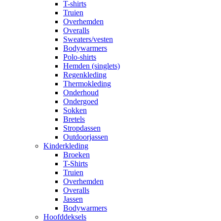
T-shirts
Truien
Overhemden
Overalls
Sweaters/vesten
Bodywarmers
Polo-shirts
Hemden (singlets)
Regenkleding
Thermokleding
Onderhoud
Ondergoed
Sokken
Bretels
Stropdassen
Outdoorjassen
Kinderkleding
Broeken
T-Shirts
Truien
Overhemden
Overalls
Jassen
Bodywarmers
Hoofddeksels