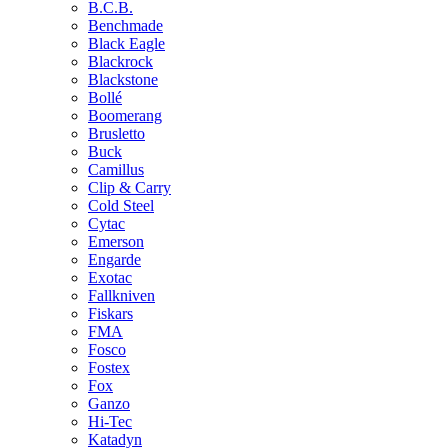
B.C.B.
Benchmade
Black Eagle
Blackrock
Blackstone
Bollé
Boomerang
Brusletto
Buck
Camillus
Clip & Carry
Cold Steel
Cytac
Emerson
Engarde
Exotac
Fallkniven
Fiskars
FMA
Fosco
Fostex
Fox
Ganzo
Hi-Tec
Katadyn