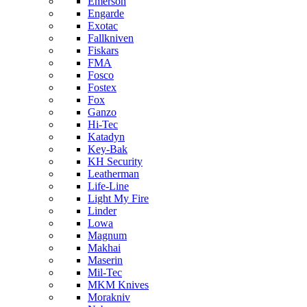
Emerson
Engarde
Exotac
Fallkniven
Fiskars
FMA
Fosco
Fostex
Fox
Ganzo
Hi-Tec
Katadyn
Key-Bak
KH Security
Leatherman
Life-Line
Light My Fire
Linder
Lowa
Magnum
Makhai
Maserin
Mil-Tec
MKM Knives
Morakniv