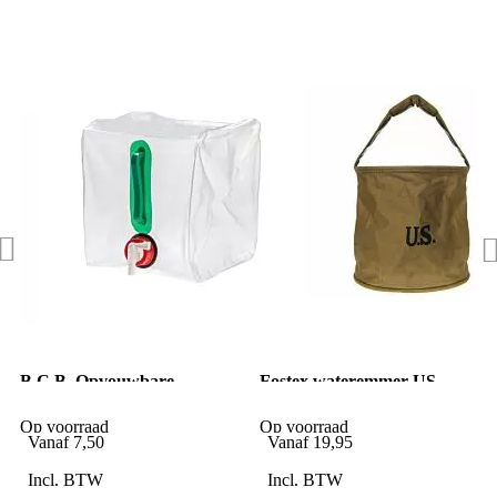
B.C.B. Opvouwbare
Fostex wateremmer US
Jerrycan 10ltr met Kraan
canvas khaki
Op voorraad
Op voorraad
Vanaf
7,50
Vanaf
19,95
Incl. BTW
Incl. BTW