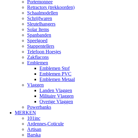
Portemonnee
Retractors (trekkoorden)
Schaalmodellen
Schrijfwaren
Sleutelhangers
Solar Items
Spanbanden
Speelgoed
Stappentellers
Telefoon Hoesjes
Zakflacons
Emblemen
Emblemen Stof
Emblemen PVC
Emblemen Metaal
Vlaggen
Landen Vlaggen
Militaire Vlaggen
Overige Vlaggen
Powerbanks
MERKEN
101inc
Ardennes-Coticule
Artisan
Barska