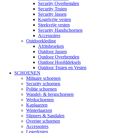
Security Overhemden
Security Truien
Security Jassen
Kogelvrije vesten
Steekvrije vesten
Security Handschoenen
Accessoires
Outdoorkleding
Afritsbroeken
Outdoor Jassen
Outdoor Overhemden
Outdoor Hoofddeksels
Outdoor Truien en Vesten
SCHOENEN
Militaire schoenen
Security schoenen
Politie schoenen
Wandel- & bergschoenen
Werkschoenen
Kaplaarzen
Winterlaarzen
Slippers & Sandalen
Overige schoenen
Accessoires
Legerkisten