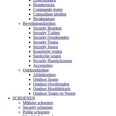
Legerbroeken
Bomberjacks
Commando truien
Camouflage kleding
Bivakmutsen
Beveiligingskleding
Security Broeken
Security T-shirts
Security Overhemden
Security Truien
Security Jassen
Kogelvrije vesten
Steekvrije vesten
Security Handschoenen
Accessoires
Outdoorkleding
Afritsbroeken
Outdoor Jassen
Outdoor Overhemden
Outdoor Hoofddeksels
Outdoor Truien en Vesten
SCHOENEN
Militaire schoenen
Security schoenen
Politie schoenen