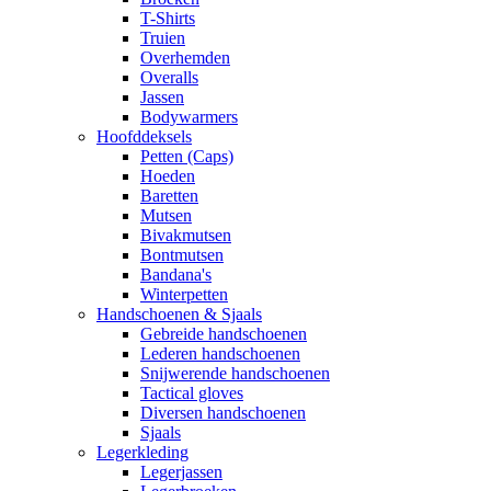
T-Shirts
Truien
Overhemden
Overalls
Jassen
Bodywarmers
Hoofddeksels
Petten (Caps)
Hoeden
Baretten
Mutsen
Bivakmutsen
Bontmutsen
Bandana's
Winterpetten
Handschoenen & Sjaals
Gebreide handschoenen
Lederen handschoenen
Snijwerende handschoenen
Tactical gloves
Diversen handschoenen
Sjaals
Legerkleding
Legerjassen