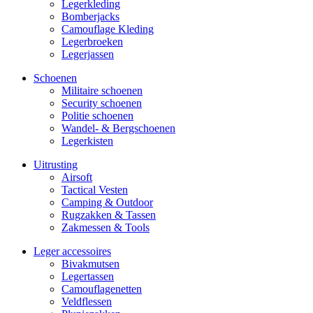
Legerkleding
Bomberjacks
Camouflage Kleding
Legerbroeken
Legerjassen
Schoenen
Militaire schoe­nen
Security schoenen
Politie schoenen
Wandel- & Berg­­schoenen
Legerkisten
Uitrusting
Airsoft
Tactical Ves­ten
Camping & Outdoor
Rugzakken & Tassen
Zakmessen & Tools
Leger accessoires
Bivakmutsen
Legertassen
Camouflage­­netten
Veldflessen