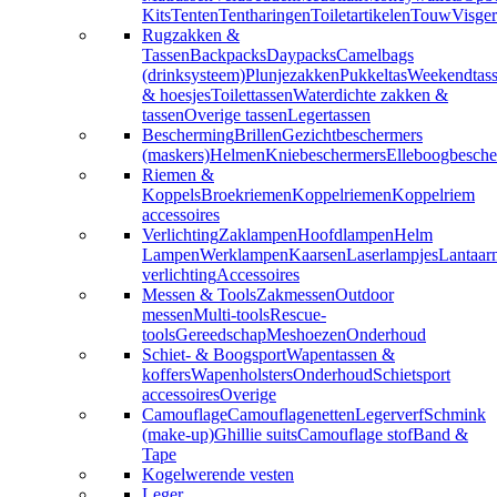
Kits
Tenten
Tentharingen
Toiletartikelen
Touw
Visger
Rugzakken &
Tassen
Backpacks
Daypacks
Camelbags
(drinksysteem)
Plunjezakken
Pukkeltas
Weekendtas
& hoesjes
Toilettassen
Waterdichte zakken &
tassen
Overige tassen
Legertassen
Bescherming
Brillen
Gezichtbeschermers
(maskers)
Helmen
Kniebeschermers
Elleboogbesche
Riemen &
Koppels
Broekriemen
Koppelriemen
Koppelriem
accessoires
Verlichting
Zaklampen
Hoofdlampen
Helm
Lampen
Werklampen
Kaarsen
Laserlampjes
Lantaar
verlichting
Accessoires
Messen & Tools
Zakmessen
Outdoor
messen
Multi-tools
Rescue-
tools
Gereedschap
Meshoezen
Onderhoud
Schiet- & Boogsport
Wapentassen &
koffers
Wapenholsters
Onderhoud
Schietsport
accessoires
Overige
Camouflage
Camouflagenetten
Legerverf
Schmink
(make-up)
Ghillie suits
Camouflage stof
Band &
Tape
Kogelwerende vesten
Leger