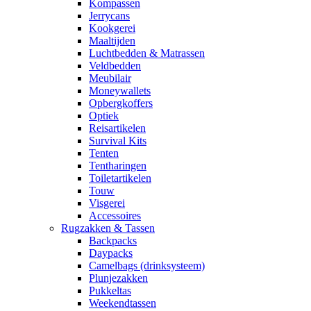
Kompassen
Jerrycans
Kookgerei
Maaltijden
Luchtbedden & Matrassen
Veldbedden
Meubilair
Moneywallets
Opbergkoffers
Optiek
Reisartikelen
Survival Kits
Tenten
Tentharingen
Toiletartikelen
Touw
Visgerei
Accessoires
Rugzakken & Tassen
Backpacks
Daypacks
Camelbags (drinksysteem)
Plunjezakken
Pukkeltas
Weekendtassen