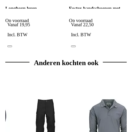
Longhorn leren
Fostex handschoenen met
handschoenen zwart
zand zwart leder
Op voorraad
Op voorraad
Vanaf
19,95
Vanaf
22,50
Incl. BTW
Incl. BTW
Anderen kochten ook