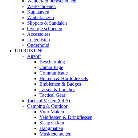
Wandel- & bergschoenen
Werkschoenen
Kaplaarzen
Winterlaarzen
Slippers & Sandalen
Overige schoenen
Accessoires
Legerkisten
Onderhoud
UITRUSTING
Airsoft
Bescherming
Camouflage
Communicatie
Helmen & Hoofddeksels
Emblemen & Badges
Tassen & Pouches
Tactical Gear
Tactical Vesten (OPS)
Camping & Outdoor
Vuur Maken
Veldflessen & Drinkflessen
Slaapzakken
Hangmatten
Muskietennetten