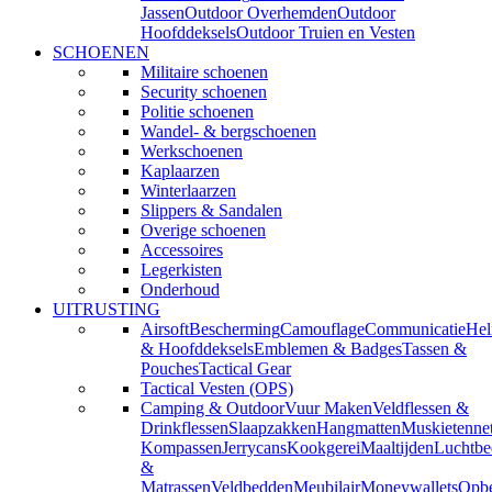
Jassen
Outdoor Overhemden
Outdoor
Hoofddeksels
Outdoor Truien en Vesten
SCHOENEN
Militaire schoenen
Security schoenen
Politie schoenen
Wandel- & bergschoenen
Werkschoenen
Kaplaarzen
Winterlaarzen
Slippers & Sandalen
Overige schoenen
Accessoires
Legerkisten
Onderhoud
UITRUSTING
Airsoft
Bescherming
Camouflage
Communicatie
He
& Hoofddeksels
Emblemen & Badges
Tassen &
Pouches
Tactical Gear
Tactical Vesten (OPS)
Camping & Outdoor
Vuur Maken
Veldflessen &
Drinkflessen
Slaapzakken
Hangmatten
Muskietenne
Kompassen
Jerrycans
Kookgerei
Maaltijden
Luchtbe
&
Matrassen
Veldbedden
Meubilair
Moneywallets
Opbe