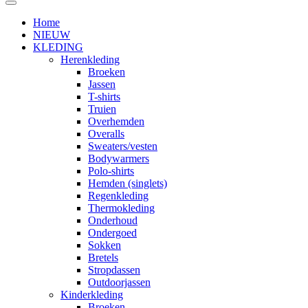
Home
NIEUW
KLEDING
Herenkleding
Broeken
Jassen
T-shirts
Truien
Overhemden
Overalls
Sweaters/vesten
Bodywarmers
Polo-shirts
Hemden (singlets)
Regenkleding
Thermokleding
Onderhoud
Ondergoed
Sokken
Bretels
Stropdassen
Outdoorjassen
Kinderkleding
Broeken