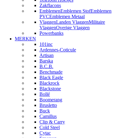
Zakflacons
Emblemen
Emblemen Stof
Emblemen
PVC
Emblemen Metaal
Vlaggen
Landen Vlaggen
Militaire
Vlaggen
Overige Vlaggen
Powerbanks
MERKEN
101inc
Ardennes-Coticule
Artisan
Barska
B.C.B.
Benchmade
Black Eagle
Blackrock
Blackstone
Bollé
Boomerang
Brusletto
Buck
Camillus
Clip & Carry
Cold Steel
Cytac