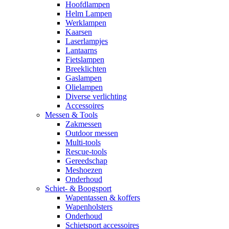
Hoofdlampen
Helm Lampen
Werklampen
Kaarsen
Laserlampjes
Lantaarns
Fietslampen
Breeklichten
Gaslampen
Olielampen
Diverse verlichting
Accessoires
Messen & Tools
Zakmessen
Outdoor messen
Multi-tools
Rescue-tools
Gereedschap
Meshoezen
Onderhoud
Schiet- & Boogsport
Wapentassen & koffers
Wapenholsters
Onderhoud
Schietsport accessoires