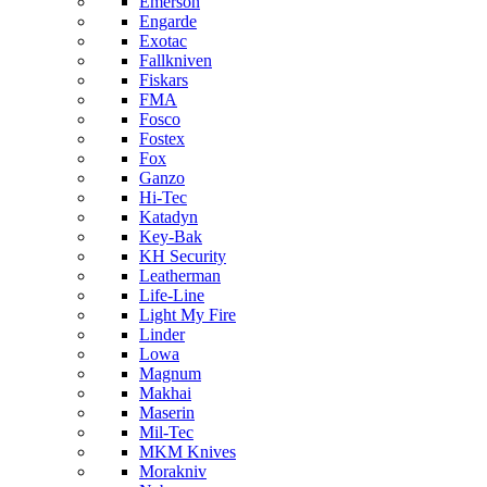
Emerson
Engarde
Exotac
Fallkniven
Fiskars
FMA
Fosco
Fostex
Fox
Ganzo
Hi-Tec
Katadyn
Key-Bak
KH Security
Leatherman
Life-Line
Light My Fire
Linder
Lowa
Magnum
Makhai
Maserin
Mil-Tec
MKM Knives
Morakniv