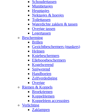
Schoudertassen
Munitietasjes
Heuptasjes
Nektasjes & hoesjes
Toilettassen
Waterdichte zakken & tassen
Overige tassen
Legertassen
Bescherming
Brillen
Gezichtbeschermers (maskers)
Helmen
Kniebeschermers
Elleboogbeschermers
Kogelwerend
Snijwerend
Handboeien
Zelfverdediging
Overige
Riemen & Koppels
Broekriemen
Koppelriemen
Koppelriem accessoires
Verlichting
Zaklampen