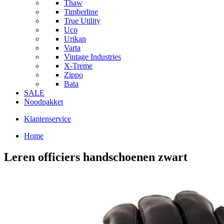
Thaw
Timberline
True Utility
Uco
Urikan
Varta
Vintage Industries
X-Treme
Zippo
Bata
SALE
Noodpakket
Klantenservice
Home
Leren officiers handschoenen zwart