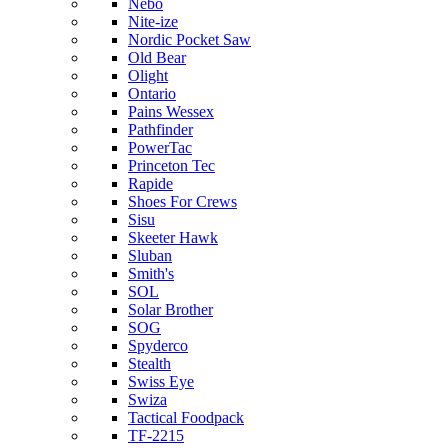
Nebo
Nite-ize
Nordic Pocket Saw
Old Bear
Olight
Ontario
Pains Wessex
Pathfinder
PowerTac
Princeton Tec
Rapide
Shoes For Crews
Sisu
Skeeter Hawk
Sluban
Smith's
SOL
Solar Brother
SOG
Spyderco
Stealth
Swiss Eye
Swiza
Tactical Foodpack
TF-2215