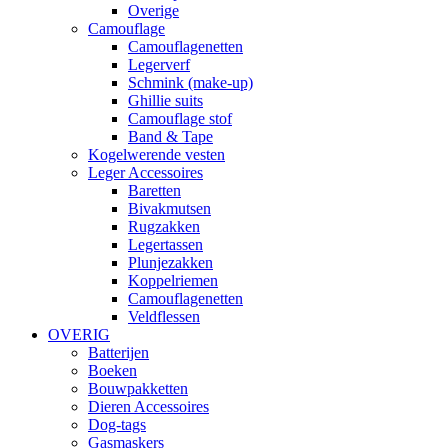
Overige
Camouflage
Camouflagenetten
Legerverf
Schmink (make-up)
Ghillie suits
Camouflage stof
Band & Tape
Kogelwerende vesten
Leger Accessoires
Baretten
Bivakmutsen
Rugzakken
Legertassen
Plunjezakken
Koppelriemen
Camouflagenetten
Veldflessen
OVERIG
Batterijen
Boeken
Bouwpakketten
Dieren Accessoires
Dog-tags
Gasmaskers