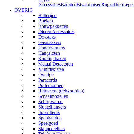
Accessoires
Baretten
Bivakmutsen
Rugzakken
Leger
OVERIG
Batterijen
Boeken
Bouwpakketten
Dieren Accessoires
Dog-tags
Gasmaskers
Handwarmers
Hangsloten
Karabijnhaken
Metaal Detectoren
Munitiekisten
Overige
Paracords
Portemonnee
Retractors (trekkoorden)
Schaalmodellen
Schrijfwaren
Sleutelhangers
Solar Items
Spanbanden
Speelgoed
Stappentellers
Telefoon Hoesjes