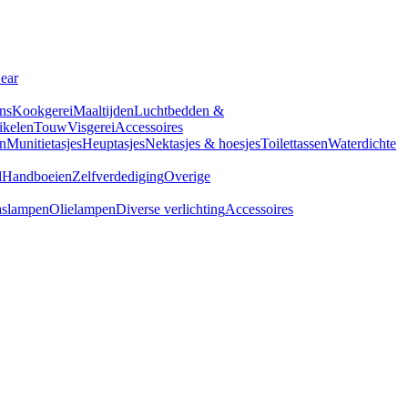
Gear
ns
Kookgerei
Maaltijden
Luchtbedden &
tikelen
Touw
Visgerei
Accessoires
n
Munitietasjes
Heuptasjes
Nektasjes & hoesjes
Toilettassen
Waterdichte
d
Handboeien
Zelfverdediging
Overige
slampen
Olielampen
Diverse verlichting
Accessoires