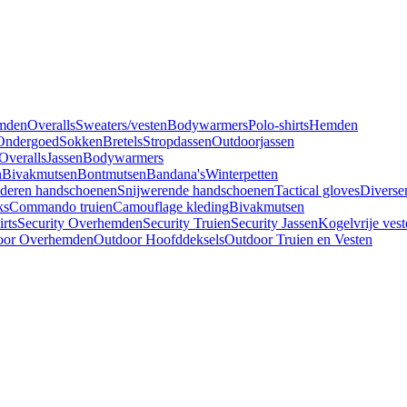
mden
Overalls
Sweaters/vesten
Bodywarmers
Polo-shirts
Hemden
Ondergoed
Sokken
Bretels
Stropdassen
Outdoorjassen
Overalls
Jassen
Bodywarmers
n
Bivakmutsen
Bontmutsen
Bandana's
Winterpetten
deren handschoenen
Snijwerende handschoenen
Tactical gloves
Diverse
ks
Commando truien
Camouflage kleding
Bivakmutsen
irts
Security Overhemden
Security Truien
Security Jassen
Kogelvrije vest
oor Overhemden
Outdoor Hoofddeksels
Outdoor Truien en Vesten