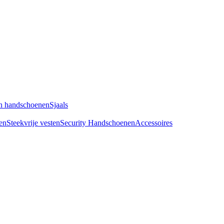
n handschoenen
Sjaals
en
Steekvrije vesten
Security Handschoenen
Accessoires