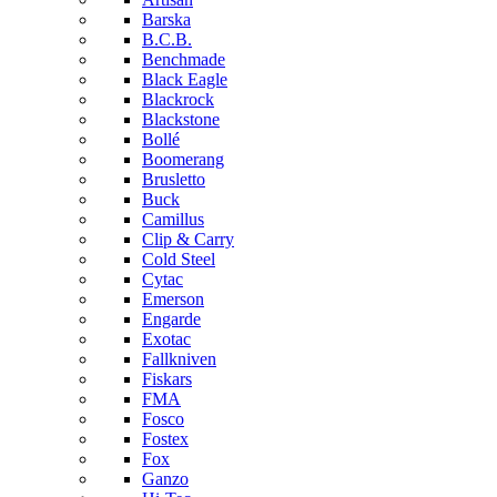
Barska
B.C.B.
Benchmade
Black Eagle
Blackrock
Blackstone
Bollé
Boomerang
Brusletto
Buck
Camillus
Clip & Carry
Cold Steel
Cytac
Emerson
Engarde
Exotac
Fallkniven
Fiskars
FMA
Fosco
Fostex
Fox
Ganzo