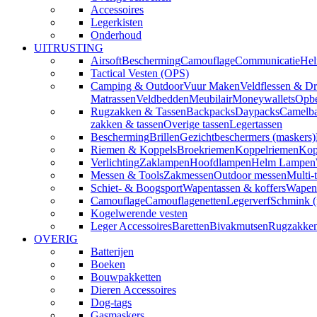
Accessoires
Legerkisten
Onderhoud
UITRUSTING
Airsoft
Bescherming
Camouflage
Communicatie
Hel
Tactical Vesten (OPS)
Camping & Outdoor
Vuur Maken
Veldflessen & Dr
Matrassen
Veldbedden
Meubilair
Moneywallets
Opbe
Rugzakken & Tassen
Backpacks
Daypacks
Camelba
zakken & tassen
Overige tassen
Legertassen
Bescherming
Brillen
Gezichtbeschermers (maskers)
Riemen & Koppels
Broekriemen
Koppelriemen
Kop
Verlichting
Zaklampen
Hoofdlampen
Helm Lampen
Messen & Tools
Zakmessen
Outdoor messen
Multi-
Schiet- & Boogsport
Wapentassen & koffers
Wapenh
Camouflage
Camouflagenetten
Legerverf
Schmink 
Kogelwerende vesten
Leger Accessoires
Baretten
Bivakmutsen
Rugzakke
OVERIG
Batterijen
Boeken
Bouwpakketten
Dieren Accessoires
Dog-tags
Gasmaskers