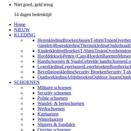
Niet goed, geld terug
14 dagen bedenktijd
Home
NIEUW
KLEDING
Herenkleding
Broeken
Jassen
T-shirts
Truien
Overhe
(singlets)
Regenkleding
Thermokleding
Onderhoud
Kinderkleding
Broeken
T-Shirts
Truien
Overhemden
Hoofddeksels
Petten (Caps)
Hoeden
Baretten
Mutse
Handschoenen & Sjaals
Gebreide handschoenen
Le
Legerkleding
Legerjassen
Legerbroeken
Bomberjac
Beveiligingskleding
Security Broeken
Security T-sh
Outdoorkleding
Afritsbroeken
Outdoor Jassen
Outd
SCHOENEN
Militaire schoenen
Security schoenen
Politie schoenen
Wandel- & bergschoenen
Werkschoenen
Kaplaarzen
Winterlaarzen
Slippers & Sandalen
Overige schoenen