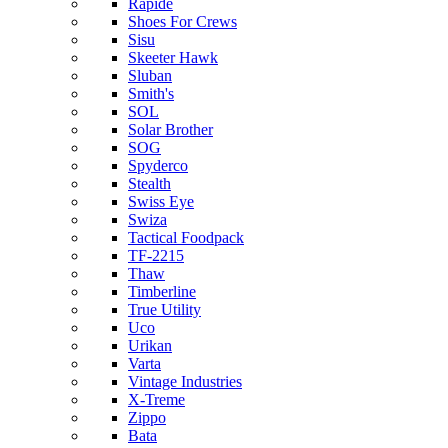
Rapide
Shoes For Crews
Sisu
Skeeter Hawk
Sluban
Smith's
SOL
Solar Brother
SOG
Spyderco
Stealth
Swiss Eye
Swiza
Tactical Foodpack
TF-2215
Thaw
Timberline
True Utility
Uco
Urikan
Varta
Vintage Industries
X-Treme
Zippo
Bata