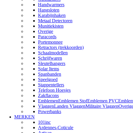
Handwarmers
Hangsloten
Karabijnhaken
Metaal Detectoren
Munitiekisten
Overige
Paracords
Portemonnee
Retractors (trekkoorden)
Schaalmodellen
Schrijfwaren
Sleutelhangers
Solar Items
Spanbanden
Speelgoed
Stappentellers
Telefoon Hoesjes
Zakflacons
Emblemen
Emblemen Stof
Emblemen PVC
Emblem
Vlaggen
Landen Vlaggen
Militaire Vlaggen
Overig
Powerbanks
MERKEN
101inc
Ardennes-Coticule
Artisan