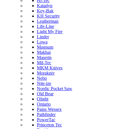
Hi-Tec
Katadyn
Key-Bak
KH Security
Leatherman
Life-Line
Light My Fire
Linder
Lowa
Magnum
Makhai
Maserin
Mil-Tec
MKM Knives
Morakniv
Nebo
Nite-ize
Nordic Pocket Saw
Old Bear
Olight
Ontario
Pains Wessex
Pathfinder
PowerTac
Princeton Tec