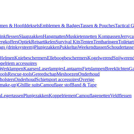
men & Hoofddeksels
Emblemen & Badges
Tassen & Pouches
Tactical 
inkflessen
Slaapzakken
Hangmatten
Muskietennetten
Kompassen
Jerryca
rgkoffers
Optiek
Reisartikelen
Survival Kits
Tenten
Tentharingen
Toiletar
gs (drinksysteem)
Plunjezakken
Pukkeltas
Weekendtassen
Schoudertasse
Helmen
Kniebeschermers
Elleboogbeschermers
Kogelwerend
Snijweren
pelriem accessoires
Werklampen
Kaarsen
Laserlampjes
Lantaarns
Fietslampen
Breeklichten
Ga
tools
Rescue-tools
Gereedschap
Meshoezen
Onderhoud
olsters
Onderhoud
Schietsport accessoires
Overige
(make-up)
Ghillie suits
Camouflage stof
Band & Tape
n
Legertassen
Plunjezakken
Koppelriemen
Camouflagenetten
Veldflessen