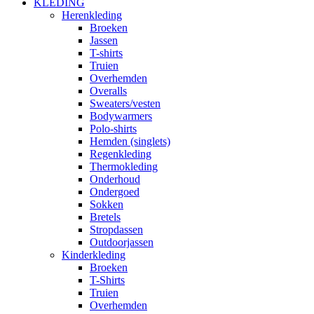
KLEDING
Herenkleding
Broeken
Jassen
T-shirts
Truien
Overhemden
Overalls
Sweaters/vesten
Bodywarmers
Polo-shirts
Hemden (singlets)
Regenkleding
Thermokleding
Onderhoud
Ondergoed
Sokken
Bretels
Stropdassen
Outdoorjassen
Kinderkleding
Broeken
T-Shirts
Truien
Overhemden