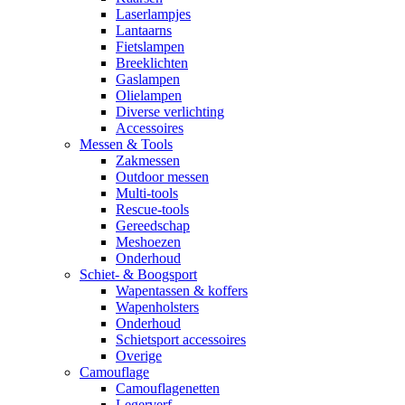
Laserlampjes
Lantaarns
Fietslampen
Breeklichten
Gaslampen
Olielampen
Diverse verlichting
Accessoires
Messen & Tools
Zakmessen
Outdoor messen
Multi-tools
Rescue-tools
Gereedschap
Meshoezen
Onderhoud
Schiet- & Boogsport
Wapentassen & koffers
Wapenholsters
Onderhoud
Schietsport accessoires
Overige
Camouflage
Camouflagenetten
Legerverf