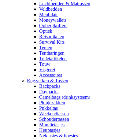
Luchtbedden & Matrassen
Veldbedden
Meubilair
Moneywallets
Opbergkoffers
Optiek
Reisartikelen
Survival Kits
Tenten
Tentharingen
Toiletartikelen
Touw
Visgerei
Accessoires
Rugzakken & Tassen
Backpacks
Daypacks
Camelbags (drinksysteem)
Plunjezakken
Pukkeltas
Weekendtassen
Schoudertassen
Munitietasjes
Heuptasjes
Nektasjes & hoesjes