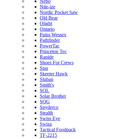
Nebo
Nite-ize
Nordic Pocket Saw
Old Bear
Olight
Ontario
Pains Wessex
Pathfinder
PowerTac
Princeton Tec
Rapide
Shoes For Crews
Sisu
Skeeter Hawk
Sluban
Smith's
SOL
Solar Brother
SOG
Spyderco
Stealth
Swiss Eye
Swiza
Tactical Foodpack
TF-2215