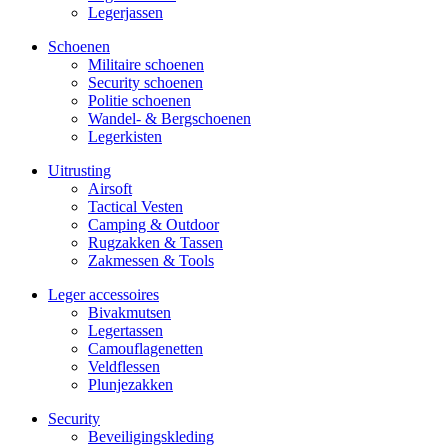
Legerjassen
Schoenen
Militaire schoe­nen
Security schoenen
Politie schoenen
Wandel- & Berg­­schoenen
Legerkisten
Uitrusting
Airsoft
Tactical Ves­ten
Camping & Outdoor
Rugzakken & Tassen
Zakmessen & Tools
Leger accessoires
Bivakmutsen
Legertassen
Camouflage­­netten
Veldflessen
Plunjezakken
Security
Beveiligings­­kleding