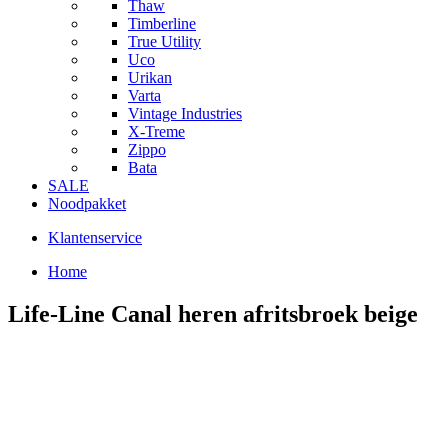
Thaw
Timberline
True Utility
Uco
Urikan
Varta
Vintage Industries
X-Treme
Zippo
Bata
SALE
Noodpakket
Klantenservice
Home
Life-Line Canal heren afritsbroek beige