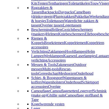
Kits
Tenten
Tentharingen
Toiletartikelen
Touw
Visger
Rugzakken &
Tassen
Backpacks
Daypacks
Camelbags
(drinksysteem)
Plunjezakken
Pukkeltas
Weekendtas
& hoesjes
Toilettassen
Waterdichte zakken &
tassen
Overige tassen
Legertassen
Bescherming
Brillen
Gezichtbeschermers
(maskers)
Helmen
Kniebeschermers
Elleboogbesche
Riemen &
Koppels
Broekriemen
Koppelriemen
Koppelriem
accessoires
Verlichting
Zaklampen
Hoofdlampen
Helm
Lampen
Werklampen
Kaarsen
Laserlampjes
Lantaar
verlichting
Accessoires
Messen & Tools
Zakmessen
Outdoor
messen
Multi-tools
Rescue-
tools
Gereedschap
Meshoezen
Onderhoud
Schiet- & Boogsport
Wapentassen &
koffers
Wapenholsters
Onderhoud
Schietsport
accessoires
Overige
Camouflage
Camouflagenetten
Legerverf
Schmink
(make-up)
Ghillie suits
Camouflage stof
Band &
Tape
Kogelwerende vesten
Leger