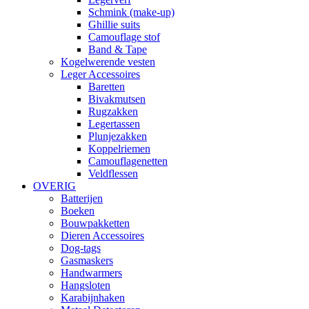
Schmink (make-up)
Ghillie suits
Camouflage stof
Band & Tape
Kogelwerende vesten
Leger Accessoires
Baretten
Bivakmutsen
Rugzakken
Legertassen
Plunjezakken
Koppelriemen
Camouflagenetten
Veldflessen
OVERIG
Batterijen
Boeken
Bouwpakketten
Dieren Accessoires
Dog-tags
Gasmaskers
Handwarmers
Hangsloten
Karabijnhaken