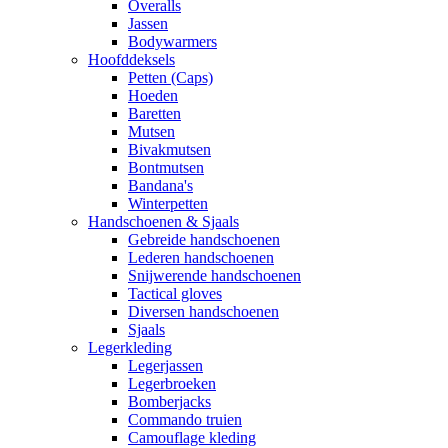
Overalls
Jassen
Bodywarmers
Hoofddeksels
Petten (Caps)
Hoeden
Baretten
Mutsen
Bivakmutsen
Bontmutsen
Bandana's
Winterpetten
Handschoenen & Sjaals
Gebreide handschoenen
Lederen handschoenen
Snijwerende handschoenen
Tactical gloves
Diversen handschoenen
Sjaals
Legerkleding
Legerjassen
Legerbroeken
Bomberjacks
Commando truien
Camouflage kleding