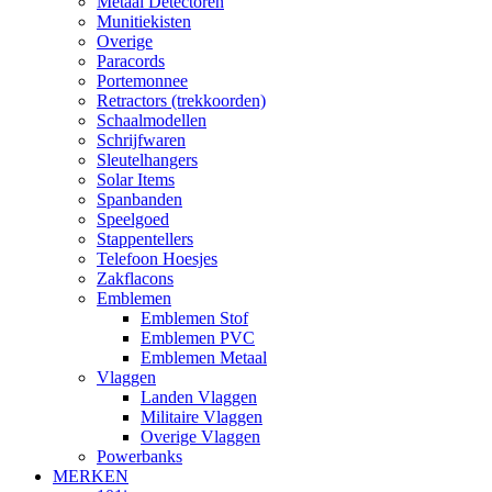
Metaal Detectoren
Munitiekisten
Overige
Paracords
Portemonnee
Retractors (trekkoorden)
Schaalmodellen
Schrijfwaren
Sleutelhangers
Solar Items
Spanbanden
Speelgoed
Stappentellers
Telefoon Hoesjes
Zakflacons
Emblemen
Emblemen Stof
Emblemen PVC
Emblemen Metaal
Vlaggen
Landen Vlaggen
Militaire Vlaggen
Overige Vlaggen
Powerbanks
MERKEN