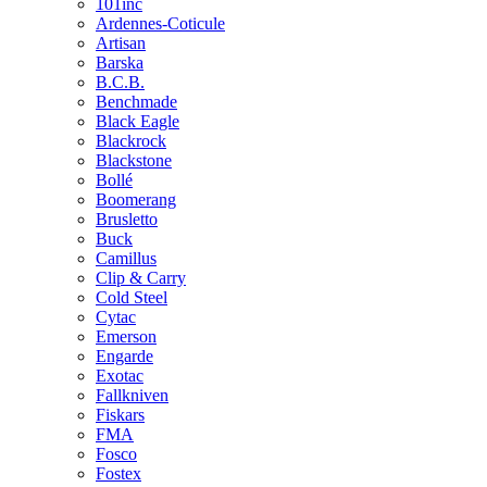
101inc
Ardennes-Coticule
Artisan
Barska
B.C.B.
Benchmade
Black Eagle
Blackrock
Blackstone
Bollé
Boomerang
Brusletto
Buck
Camillus
Clip & Carry
Cold Steel
Cytac
Emerson
Engarde
Exotac
Fallkniven
Fiskars
FMA
Fosco
Fostex