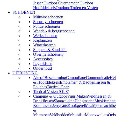
Jassen
Outdoor Overhemden
Outdoor
Hoofddeksels
Outdoor Truien en Vesten
SCHOENEN
Militaire schoenen
Security schoenen
Politie schoenen
Wandel- & bergschoenen
Werkschoenen
Kaplaarzen
Winterlaarzen
Slippers & Sandalen
Overige schoenen
Accessoires
Legerkisten
Onderhoud
UITRUSTING
Airsoft
Bescherming
Camouflage
Communicatie
He
& Hoofddeksels
Emblemen & Badges
Tassen &
Pouches
Tactical Gear
Tactical Vesten (OPS)
Camping & Outdoor
Vuur Maken
Veldflessen &
Drinkflessen
Slaapzakken
Hangmatten
Muskietenne
Kompassen
Jerrycans
Kookgerei
Maaltijden
Luchtbe
&
Matrassen
Veldbedden
Meubilair
Moneywallets
Opbe