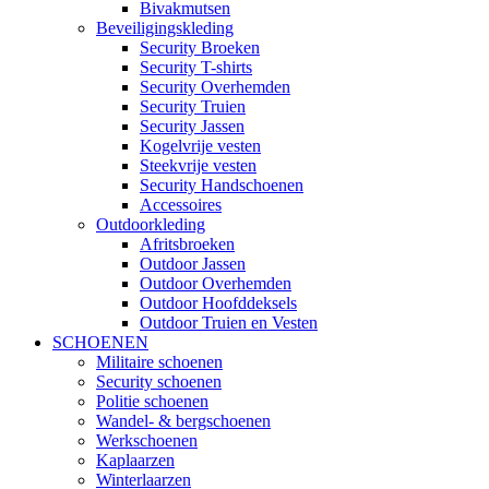
Bivakmutsen
Beveiligingskleding
Security Broeken
Security T-shirts
Security Overhemden
Security Truien
Security Jassen
Kogelvrije vesten
Steekvrije vesten
Security Handschoenen
Accessoires
Outdoorkleding
Afritsbroeken
Outdoor Jassen
Outdoor Overhemden
Outdoor Hoofddeksels
Outdoor Truien en Vesten
SCHOENEN
Militaire schoenen
Security schoenen
Politie schoenen
Wandel- & bergschoenen
Werkschoenen
Kaplaarzen
Winterlaarzen