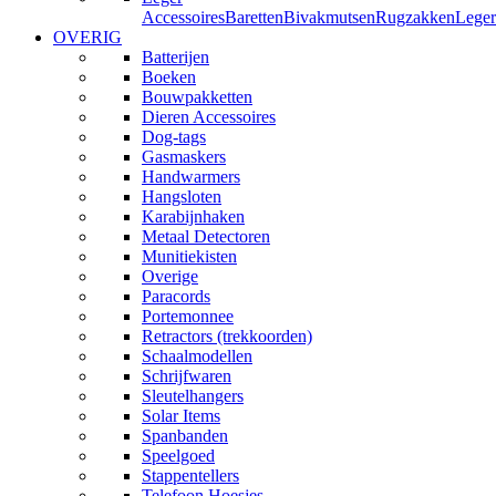
Accessoires
Baretten
Bivakmutsen
Rugzakken
Leger
OVERIG
Batterijen
Boeken
Bouwpakketten
Dieren Accessoires
Dog-tags
Gasmaskers
Handwarmers
Hangsloten
Karabijnhaken
Metaal Detectoren
Munitiekisten
Overige
Paracords
Portemonnee
Retractors (trekkoorden)
Schaalmodellen
Schrijfwaren
Sleutelhangers
Solar Items
Spanbanden
Speelgoed
Stappentellers
Telefoon Hoesjes