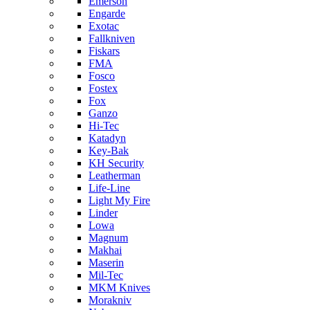
Emerson
Engarde
Exotac
Fallkniven
Fiskars
FMA
Fosco
Fostex
Fox
Ganzo
Hi-Tec
Katadyn
Key-Bak
KH Security
Leatherman
Life-Line
Light My Fire
Linder
Lowa
Magnum
Makhai
Maserin
Mil-Tec
MKM Knives
Morakniv