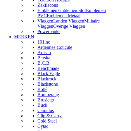
Zakflacons
Emblemen
Emblemen Stof
Emblemen
PVC
Emblemen Metaal
Vlaggen
Landen Vlaggen
Militaire
Vlaggen
Overige Vlaggen
Powerbanks
MERKEN
101inc
Ardennes-Coticule
Artisan
Barska
B.C.B.
Benchmade
Black Eagle
Blackrock
Blackstone
Bollé
Boomerang
Brusletto
Buck
Camillus
Clip & Carry
Cold Steel
Cytac