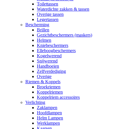
Toilettassen
Waterdichte zakken & tassen
Overige tassen
Legertassen
Bescherming
Brillen
Gezichtbeschermers (maskers)
Helmen
Kniebeschermers
Elleboogbeschermers
Kogelwerend
Snijwerend
Handboeien
Zelfverdediging
Overige
Riemen & Koppels
Broekriemen
Koppelriemen
Koppelriem accessoires
Verlichting
Zaklampen
Hoofdlampen
Helm Lampen
Werklampen
Kaarsen