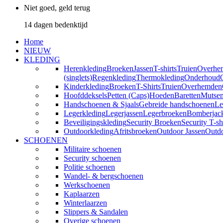
Niet goed, geld terug
14 dagen bedenktijd
Home
NIEUW
KLEDING
Herenkleding
Broeken
Jassen
T-shirts
Truien
Overhe
(singlets)
Regenkleding
Thermokleding
Onderhoud
Kinderkleding
Broeken
T-Shirts
Truien
Overhemden
Hoofddeksels
Petten (Caps)
Hoeden
Baretten
Mutse
Handschoenen & Sjaals
Gebreide handschoenen
Le
Legerkleding
Legerjassen
Legerbroeken
Bomberjac
Beveiligingskleding
Security Broeken
Security T-sh
Outdoorkleding
Afritsbroeken
Outdoor Jassen
Outd
SCHOENEN
Militaire schoenen
Security schoenen
Politie schoenen
Wandel- & bergschoenen
Werkschoenen
Kaplaarzen
Winterlaarzen
Slippers & Sandalen
Overige schoenen