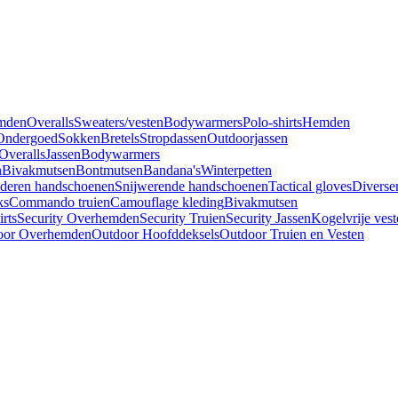
mden
Overalls
Sweaters/vesten
Bodywarmers
Polo-shirts
Hemden
Ondergoed
Sokken
Bretels
Stropdassen
Outdoorjassen
Overalls
Jassen
Bodywarmers
n
Bivakmutsen
Bontmutsen
Bandana's
Winterpetten
deren handschoenen
Snijwerende handschoenen
Tactical gloves
Diverse
ks
Commando truien
Camouflage kleding
Bivakmutsen
irts
Security Overhemden
Security Truien
Security Jassen
Kogelvrije vest
oor Overhemden
Outdoor Hoofddeksels
Outdoor Truien en Vesten