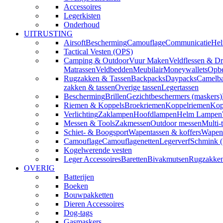
Accessoires
Legerkisten
Onderhoud
UITRUSTING
Airsoft
Bescherming
Camouflage
Communicatie
Hel
Tactical Vesten (OPS)
Camping & Outdoor
Vuur Maken
Veldflessen & Dr
Matrassen
Veldbedden
Meubilair
Moneywallets
Opbe
Rugzakken & Tassen
Backpacks
Daypacks
Camelba
zakken & tassen
Overige tassen
Legertassen
Bescherming
Brillen
Gezichtbeschermers (maskers)
Riemen & Koppels
Broekriemen
Koppelriemen
Kop
Verlichting
Zaklampen
Hoofdlampen
Helm Lampen
Messen & Tools
Zakmessen
Outdoor messen
Multi-
Schiet- & Boogsport
Wapentassen & koffers
Wapenh
Camouflage
Camouflagenetten
Legerverf
Schmink 
Kogelwerende vesten
Leger Accessoires
Baretten
Bivakmutsen
Rugzakke
OVERIG
Batterijen
Boeken
Bouwpakketten
Dieren Accessoires
Dog-tags
Gasmaskers