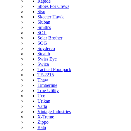
Rapide
Shoes For Crews
Sisu
Skeeter Hawk
Sluban
Smith's
SOL
Solar Brother
SOG
Spyderco
Stealth
Swiss Eye
Swiza
Tactical Foodpack
TF-2215
Thaw
Timberline
True Utility
Uco
Urikan
Varta
Vintage Industries
X-Treme
Zippo
Bata