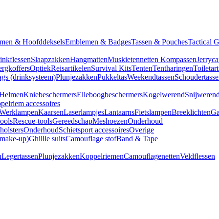
men & Hoofddeksels
Emblemen & Badges
Tassen & Pouches
Tactical 
inkflessen
Slaapzakken
Hangmatten
Muskietennetten
Kompassen
Jerryca
rgkoffers
Optiek
Reisartikelen
Survival Kits
Tenten
Tentharingen
Toiletar
gs (drinksysteem)
Plunjezakken
Pukkeltas
Weekendtassen
Schoudertasse
Helmen
Kniebeschermers
Elleboogbeschermers
Kogelwerend
Snijweren
pelriem accessoires
Werklampen
Kaarsen
Laserlampjes
Lantaarns
Fietslampen
Breeklichten
Ga
tools
Rescue-tools
Gereedschap
Meshoezen
Onderhoud
olsters
Onderhoud
Schietsport accessoires
Overige
(make-up)
Ghillie suits
Camouflage stof
Band & Tape
n
Legertassen
Plunjezakken
Koppelriemen
Camouflagenetten
Veldflessen