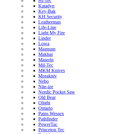
Hi-Tec
Katadyn
Key-Bak
KH Security
Leatherman
Life-Line
Light My Fire
Linder
Lowa
Magnum
Makhai
Maserin
Mil-Tec
MKM Knives
Morakniv
Nebo
Nite-ize
Nordic Pocket Saw
Old Bear
Olight
Ontario
Pains Wessex
Pathfinder
PowerTac
Princeton Tec