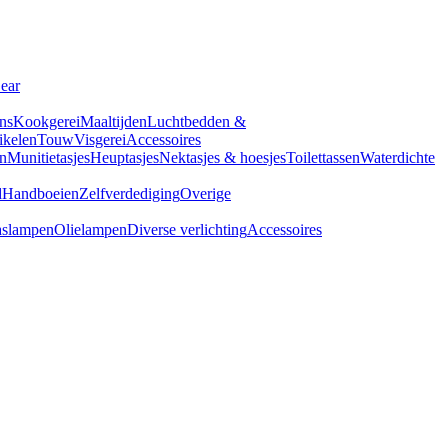
Gear
ns
Kookgerei
Maaltijden
Luchtbedden &
tikelen
Touw
Visgerei
Accessoires
n
Munitietasjes
Heuptasjes
Nektasjes & hoesjes
Toilettassen
Waterdichte
d
Handboeien
Zelfverdediging
Overige
slampen
Olielampen
Diverse verlichting
Accessoires