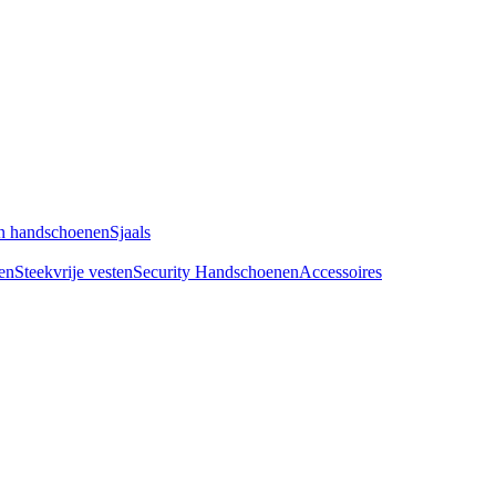
n handschoenen
Sjaals
en
Steekvrije vesten
Security Handschoenen
Accessoires