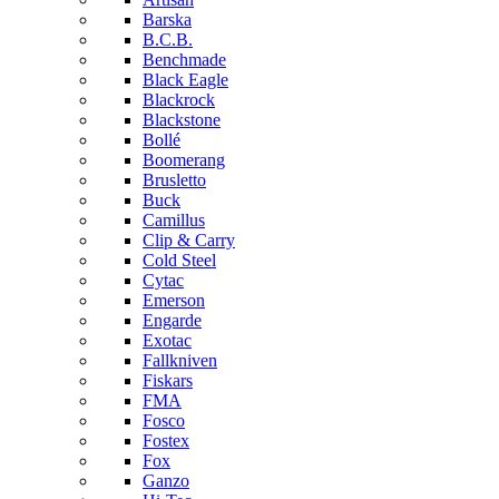
Barska
B.C.B.
Benchmade
Black Eagle
Blackrock
Blackstone
Bollé
Boomerang
Brusletto
Buck
Camillus
Clip & Carry
Cold Steel
Cytac
Emerson
Engarde
Exotac
Fallkniven
Fiskars
FMA
Fosco
Fostex
Fox
Ganzo