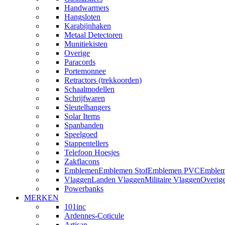
Handwarmers
Hangsloten
Karabijnhaken
Metaal Detectoren
Munitiekisten
Overige
Paracords
Portemonnee
Retractors (trekkoorden)
Schaalmodellen
Schrijfwaren
Sleutelhangers
Solar Items
Spanbanden
Speelgoed
Stappentellers
Telefoon Hoesjes
Zakflacons
Emblemen
Emblemen Stof
Emblemen PVC
Emblem
Vlaggen
Landen Vlaggen
Militaire Vlaggen
Overig
Powerbanks
MERKEN
101inc
Ardennes-Coticule
Artisan