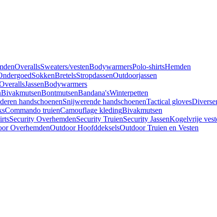
mden
Overalls
Sweaters/vesten
Bodywarmers
Polo-shirts
Hemden
Ondergoed
Sokken
Bretels
Stropdassen
Outdoorjassen
Overalls
Jassen
Bodywarmers
n
Bivakmutsen
Bontmutsen
Bandana's
Winterpetten
deren handschoenen
Snijwerende handschoenen
Tactical gloves
Diverse
ks
Commando truien
Camouflage kleding
Bivakmutsen
irts
Security Overhemden
Security Truien
Security Jassen
Kogelvrije vest
oor Overhemden
Outdoor Hoofddeksels
Outdoor Truien en Vesten