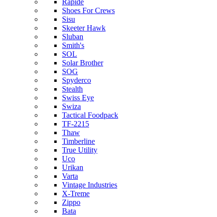
Rapide
Shoes For Crews
Sisu
Skeeter Hawk
Sluban
Smith's
SOL
Solar Brother
SOG
Spyderco
Stealth
Swiss Eye
Swiza
Tactical Foodpack
TF-2215
Thaw
Timberline
True Utility
Uco
Urikan
Varta
Vintage Industries
X-Treme
Zippo
Bata