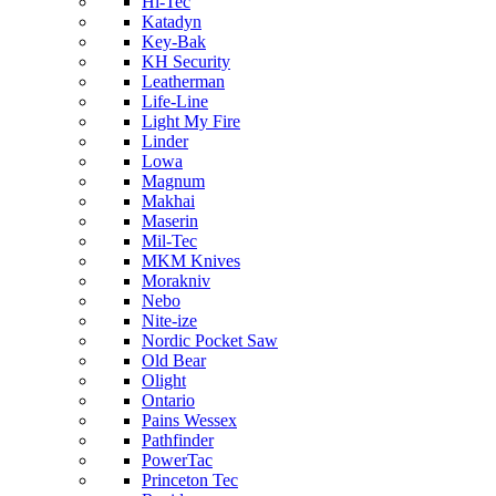
Hi-Tec
Katadyn
Key-Bak
KH Security
Leatherman
Life-Line
Light My Fire
Linder
Lowa
Magnum
Makhai
Maserin
Mil-Tec
MKM Knives
Morakniv
Nebo
Nite-ize
Nordic Pocket Saw
Old Bear
Olight
Ontario
Pains Wessex
Pathfinder
PowerTac
Princeton Tec