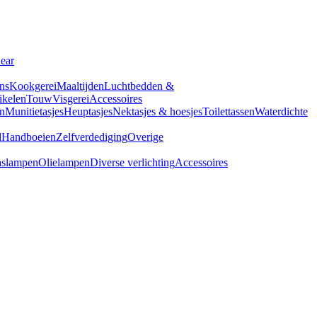
Gear
ns
Kookgerei
Maaltijden
Luchtbedden &
tikelen
Touw
Visgerei
Accessoires
n
Munitietasjes
Heuptasjes
Nektasjes & hoesjes
Toilettassen
Waterdichte
d
Handboeien
Zelfverdediging
Overige
slampen
Olielampen
Diverse verlichting
Accessoires