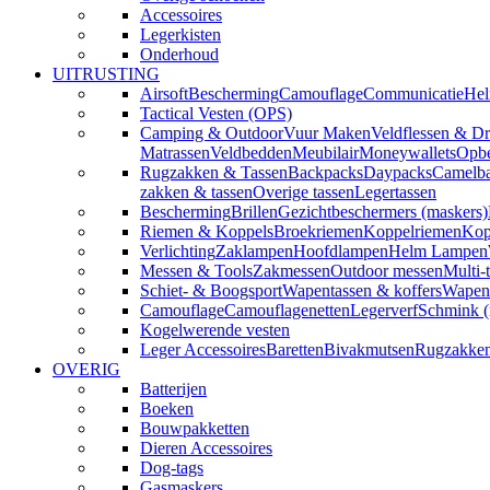
Accessoires
Legerkisten
Onderhoud
UITRUSTING
Airsoft
Bescherming
Camouflage
Communicatie
Hel
Tactical Vesten (OPS)
Camping & Outdoor
Vuur Maken
Veldflessen & Dr
Matrassen
Veldbedden
Meubilair
Moneywallets
Opbe
Rugzakken & Tassen
Backpacks
Daypacks
Camelba
zakken & tassen
Overige tassen
Legertassen
Bescherming
Brillen
Gezichtbeschermers (maskers)
Riemen & Koppels
Broekriemen
Koppelriemen
Kop
Verlichting
Zaklampen
Hoofdlampen
Helm Lampen
Messen & Tools
Zakmessen
Outdoor messen
Multi-
Schiet- & Boogsport
Wapentassen & koffers
Wapenh
Camouflage
Camouflagenetten
Legerverf
Schmink 
Kogelwerende vesten
Leger Accessoires
Baretten
Bivakmutsen
Rugzakke
OVERIG
Batterijen
Boeken
Bouwpakketten
Dieren Accessoires
Dog-tags
Gasmaskers