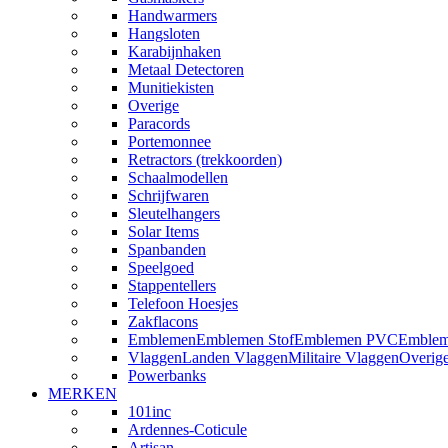
Handwarmers
Hangsloten
Karabijnhaken
Metaal Detectoren
Munitiekisten
Overige
Paracords
Portemonnee
Retractors (trekkoorden)
Schaalmodellen
Schrijfwaren
Sleutelhangers
Solar Items
Spanbanden
Speelgoed
Stappentellers
Telefoon Hoesjes
Zakflacons
Emblemen
Emblemen Stof
Emblemen PVC
Emblem
Vlaggen
Landen Vlaggen
Militaire Vlaggen
Overig
Powerbanks
MERKEN
101inc
Ardennes-Coticule
Artisan