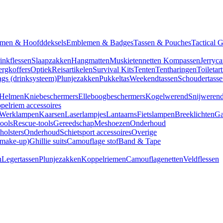
men & Hoofddeksels
Emblemen & Badges
Tassen & Pouches
Tactical 
inkflessen
Slaapzakken
Hangmatten
Muskietennetten
Kompassen
Jerryca
rgkoffers
Optiek
Reisartikelen
Survival Kits
Tenten
Tentharingen
Toiletar
gs (drinksysteem)
Plunjezakken
Pukkeltas
Weekendtassen
Schoudertasse
Helmen
Kniebeschermers
Elleboogbeschermers
Kogelwerend
Snijweren
pelriem accessoires
Werklampen
Kaarsen
Laserlampjes
Lantaarns
Fietslampen
Breeklichten
Ga
tools
Rescue-tools
Gereedschap
Meshoezen
Onderhoud
olsters
Onderhoud
Schietsport accessoires
Overige
(make-up)
Ghillie suits
Camouflage stof
Band & Tape
n
Legertassen
Plunjezakken
Koppelriemen
Camouflagenetten
Veldflessen