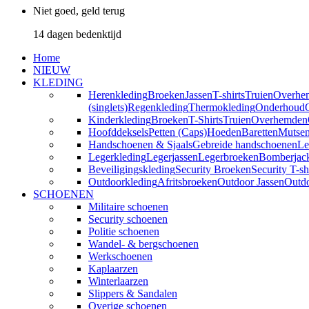
Niet goed, geld terug
14 dagen bedenktijd
Home
NIEUW
KLEDING
Herenkleding
Broeken
Jassen
T-shirts
Truien
Overhe
(singlets)
Regenkleding
Thermokleding
Onderhoud
Kinderkleding
Broeken
T-Shirts
Truien
Overhemden
Hoofddeksels
Petten (Caps)
Hoeden
Baretten
Mutse
Handschoenen & Sjaals
Gebreide handschoenen
Le
Legerkleding
Legerjassen
Legerbroeken
Bomberjac
Beveiligingskleding
Security Broeken
Security T-sh
Outdoorkleding
Afritsbroeken
Outdoor Jassen
Outd
SCHOENEN
Militaire schoenen
Security schoenen
Politie schoenen
Wandel- & bergschoenen
Werkschoenen
Kaplaarzen
Winterlaarzen
Slippers & Sandalen
Overige schoenen