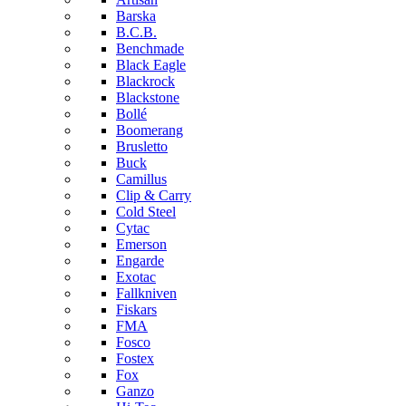
Barska
B.C.B.
Benchmade
Black Eagle
Blackrock
Blackstone
Bollé
Boomerang
Brusletto
Buck
Camillus
Clip & Carry
Cold Steel
Cytac
Emerson
Engarde
Exotac
Fallkniven
Fiskars
FMA
Fosco
Fostex
Fox
Ganzo