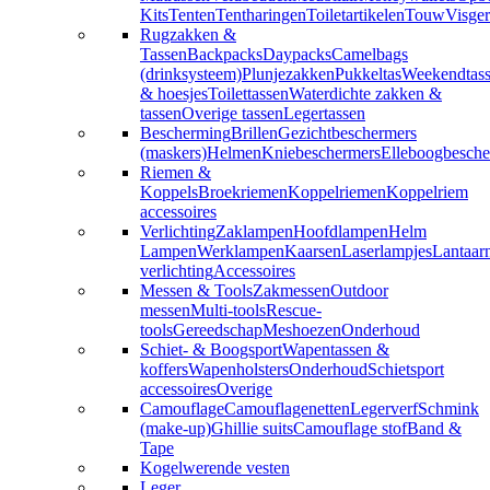
Kits
Tenten
Tentharingen
Toiletartikelen
Touw
Visger
Rugzakken &
Tassen
Backpacks
Daypacks
Camelbags
(drinksysteem)
Plunjezakken
Pukkeltas
Weekendtas
& hoesjes
Toilettassen
Waterdichte zakken &
tassen
Overige tassen
Legertassen
Bescherming
Brillen
Gezichtbeschermers
(maskers)
Helmen
Kniebeschermers
Elleboogbesche
Riemen &
Koppels
Broekriemen
Koppelriemen
Koppelriem
accessoires
Verlichting
Zaklampen
Hoofdlampen
Helm
Lampen
Werklampen
Kaarsen
Laserlampjes
Lantaar
verlichting
Accessoires
Messen & Tools
Zakmessen
Outdoor
messen
Multi-tools
Rescue-
tools
Gereedschap
Meshoezen
Onderhoud
Schiet- & Boogsport
Wapentassen &
koffers
Wapenholsters
Onderhoud
Schietsport
accessoires
Overige
Camouflage
Camouflagenetten
Legerverf
Schmink
(make-up)
Ghillie suits
Camouflage stof
Band &
Tape
Kogelwerende vesten
Leger