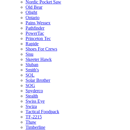
Nordic Pocket Saw
Old Bear
Olight
Ontario
Pains Wessex
Pathfinder
PowerTac
Princeton Tec
Rapide
Shoes For Crews
Sisu
Skeeter Hawk
Sluban
Smith's
SOL
Solar Brother
SOG
Spyderco
Stealth
Swiss Eye
Swiza
Tactical Foodpack
TF-2215
Thaw
Timberline