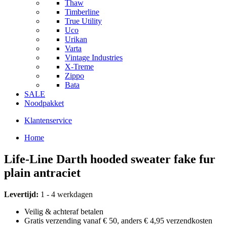
Thaw
Timberline
True Utility
Uco
Urikan
Varta
Vintage Industries
X-Treme
Zippo
Bata
SALE
Noodpakket
Klantenservice
Home
Life-Line Darth hooded sweater fake fur
plain antraciet
Levertijd:
1 - 4 werkdagen
Veilig & achteraf betalen
Gratis verzending vanaf € 50, anders € 4,95 verzendkosten