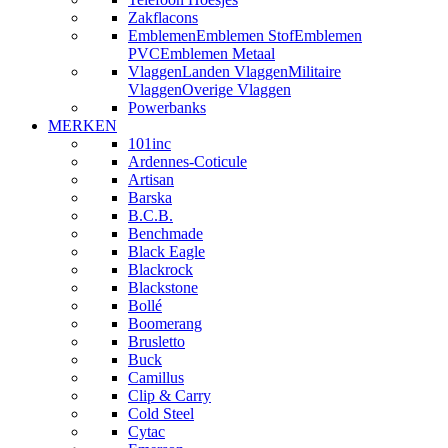
Zakflacons
Emblemen
Emblemen Stof
Emblemen
PVC
Emblemen Metaal
Vlaggen
Landen Vlaggen
Militaire
Vlaggen
Overige Vlaggen
Powerbanks
MERKEN
101inc
Ardennes-Coticule
Artisan
Barska
B.C.B.
Benchmade
Black Eagle
Blackrock
Blackstone
Bollé
Boomerang
Brusletto
Buck
Camillus
Clip & Carry
Cold Steel
Cytac