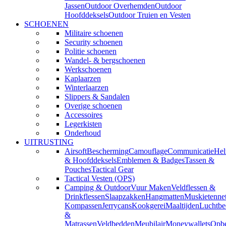
Jassen
Outdoor Overhemden
Outdoor
Hoofddeksels
Outdoor Truien en Vesten
SCHOENEN
Militaire schoenen
Security schoenen
Politie schoenen
Wandel- & bergschoenen
Werkschoenen
Kaplaarzen
Winterlaarzen
Slippers & Sandalen
Overige schoenen
Accessoires
Legerkisten
Onderhoud
UITRUSTING
Airsoft
Bescherming
Camouflage
Communicatie
He
& Hoofddeksels
Emblemen & Badges
Tassen &
Pouches
Tactical Gear
Tactical Vesten (OPS)
Camping & Outdoor
Vuur Maken
Veldflessen &
Drinkflessen
Slaapzakken
Hangmatten
Muskietenne
Kompassen
Jerrycans
Kookgerei
Maaltijden
Luchtbe
&
Matrassen
Veldbedden
Meubilair
Moneywallets
Opbe