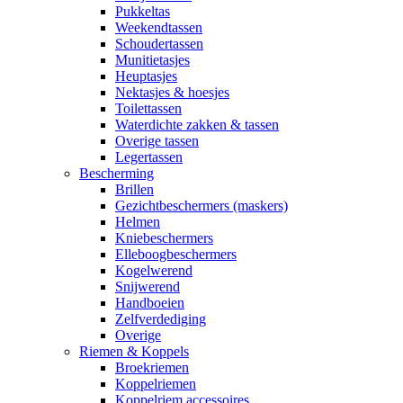
Pukkeltas
Weekendtassen
Schoudertassen
Munitietasjes
Heuptasjes
Nektasjes & hoesjes
Toilettassen
Waterdichte zakken & tassen
Overige tassen
Legertassen
Bescherming
Brillen
Gezichtbeschermers (maskers)
Helmen
Kniebeschermers
Elleboogbeschermers
Kogelwerend
Snijwerend
Handboeien
Zelfverdediging
Overige
Riemen & Koppels
Broekriemen
Koppelriemen
Koppelriem accessoires