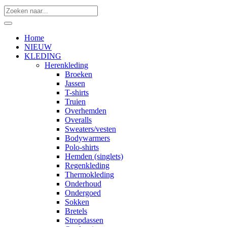
Home
NIEUW
KLEDING
Herenkleding
Broeken
Jassen
T-shirts
Truien
Overhemden
Overalls
Sweaters/vesten
Bodywarmers
Polo-shirts
Hemden (singlets)
Regenkleding
Thermokleding
Onderhoud
Ondergoed
Sokken
Bretels
Stropdassen