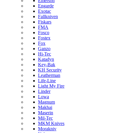
Emerson
Engarde
Exotac
Fallkniven
Fiskars
FMA
Fosco
Fostex
Fox
Ganzo
Hi-Tec
Katadyn
Key-Bak
KH Security
Leatherman
Life-Line
Light My Fire
Linder
Lowa
Magnum
Makhai
Maserin
Mil-Tec
MKM Knives
Morakniv