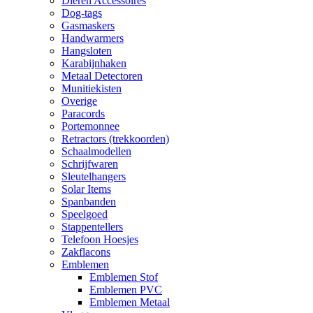
Dieren Accessoires
Dog-tags
Gasmaskers
Handwarmers
Hangsloten
Karabijnhaken
Metaal Detectoren
Munitiekisten
Overige
Paracords
Portemonnee
Retractors (trekkoorden)
Schaalmodellen
Schrijfwaren
Sleutelhangers
Solar Items
Spanbanden
Speelgoed
Stappentellers
Telefoon Hoesjes
Zakflacons
Emblemen
Emblemen Stof
Emblemen PVC
Emblemen Metaal