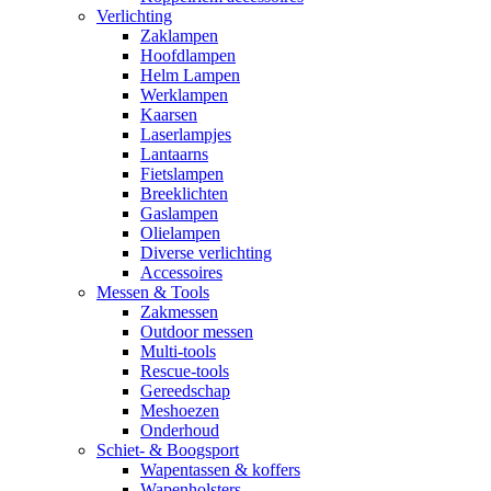
Verlichting
Zaklampen
Hoofdlampen
Helm Lampen
Werklampen
Kaarsen
Laserlampjes
Lantaarns
Fietslampen
Breeklichten
Gaslampen
Olielampen
Diverse verlichting
Accessoires
Messen & Tools
Zakmessen
Outdoor messen
Multi-tools
Rescue-tools
Gereedschap
Meshoezen
Onderhoud
Schiet- & Boogsport
Wapentassen & koffers
Wapenholsters