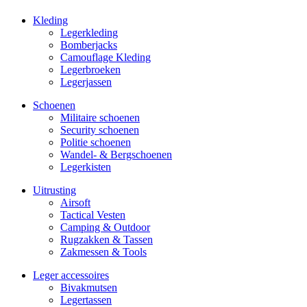
Kleding
Legerkleding
Bomberjacks
Camouflage Kleding
Legerbroeken
Legerjassen
Schoenen
Militaire schoe­nen
Security schoenen
Politie schoenen
Wandel- & Berg­­schoenen
Legerkisten
Uitrusting
Airsoft
Tactical Ves­ten
Camping & Outdoor
Rugzakken & Tassen
Zakmessen & Tools
Leger accessoires
Bivakmutsen
Legertassen