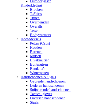
Outdoorjassen
Kinderkleding
Broeken
T-Shirts
Truien
Overhemden
Overalls
Jassen
Bodywarmers
Hoofddeksels
Petten (Caps)
Hoeden
Baretten
Mutsen
Bivakmutsen
Bontmutsen
Bandana's
Winterpetten
Handschoenen & Sjaals
Gebreide handschoenen
Lederen handschoenen
Snijwerende handschoenen
Tactical gloves
Diversen handschoenen
Sjaals