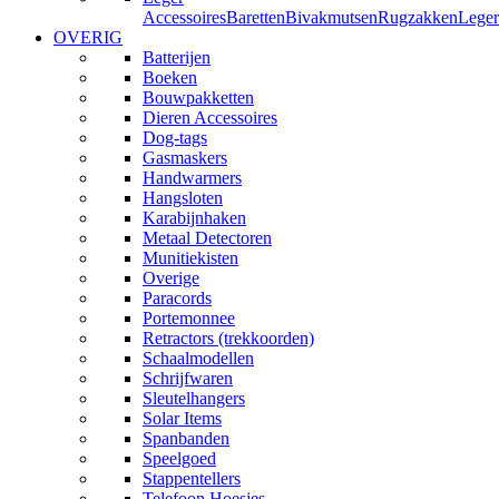
Accessoires
Baretten
Bivakmutsen
Rugzakken
Leger
OVERIG
Batterijen
Boeken
Bouwpakketten
Dieren Accessoires
Dog-tags
Gasmaskers
Handwarmers
Hangsloten
Karabijnhaken
Metaal Detectoren
Munitiekisten
Overige
Paracords
Portemonnee
Retractors (trekkoorden)
Schaalmodellen
Schrijfwaren
Sleutelhangers
Solar Items
Spanbanden
Speelgoed
Stappentellers
Telefoon Hoesjes