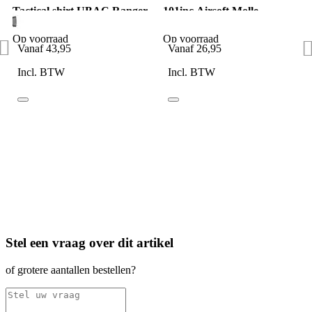
Tactical shirt UBAC Ranger
101inc Airsoft Molle
Green
legholster links digital ACU
camo
Op voorraad
Op voorraad
Vanaf
43,95
Vanaf
26,95
Incl. BTW
Incl. BTW
Stel een vraag over dit artikel
of grotere aantallen bestellen?