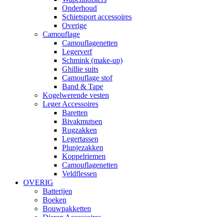
Onderhoud
Schietsport accessoires
Overige
Camouflage
Camouflagenetten
Legerverf
Schmink (make-up)
Ghillie suits
Camouflage stof
Band & Tape
Kogelwerende vesten
Leger Accessoires
Baretten
Bivakmutsen
Rugzakken
Legertassen
Plunjezakken
Koppelriemen
Camouflagenetten
Veldflessen
OVERIG
Batterijen
Boeken
Bouwpakketten