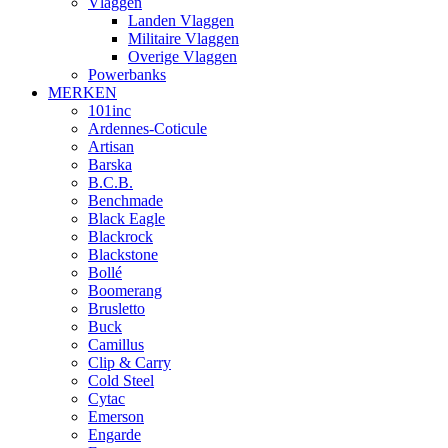
Vlaggen
Landen Vlaggen
Militaire Vlaggen
Overige Vlaggen
Powerbanks
MERKEN
101inc
Ardennes-Coticule
Artisan
Barska
B.C.B.
Benchmade
Black Eagle
Blackrock
Blackstone
Bollé
Boomerang
Brusletto
Buck
Camillus
Clip & Carry
Cold Steel
Cytac
Emerson
Engarde