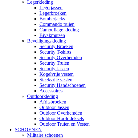
Legerkleding
Legerjassen
Legerbroeken
Bomberjacks
Commando truien
Camouflage kleding
Bivakmutsen
Beveiligingskleding
Security Broeken
Security T-shirts
Security Overhemden
Security Truien
Security Jassen
Kogelvrije vesten
Steekvrije vesten
Security Handschoenen
Accessoires
Outdoorkleding
Afritsbroeken
Outdoor Jassen
Outdoor Overhemden
Outdoor Hoofddeksels
Outdoor Truien en Vesten
SCHOENEN
Militaire schoenen