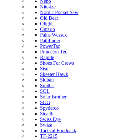
Nebo
Nite-ize
Nordic Pocket Saw
Old Bear
Olight
Ontario
Pains Wessex
Pathfinder
PowerTac
Princeton Tec
Rapide
Shoes For Crews
Sisu
Skeeter Hawk
Sluban
Smith's
SOL
Solar Brother
SOG
Spyderco
Stealth
Swiss Eye
Swiza
Tactical Foodpack
TF-2215