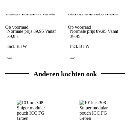
Vintage Industries Dustin
Vintage Industries Dustin
Sherpa Fleece Jacket black
Sherpa Fleece Jacket dark
olive
Op voorraad
Op voorraad
Normale prijs
89,95
Vanaf
Normale prijs
89,95
Vanaf
39,95
39,95
Incl. BTW
Incl. BTW
Anderen kochten ook