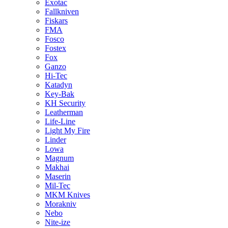
Exotac
Fallkniven
Fiskars
FMA
Fosco
Fostex
Fox
Ganzo
Hi-Tec
Katadyn
Key-Bak
KH Security
Leatherman
Life-Line
Light My Fire
Linder
Lowa
Magnum
Makhai
Maserin
Mil-Tec
MKM Knives
Morakniv
Nebo
Nite-ize