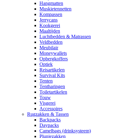
Hangmatten
Muskietennetten
Kompassen
Jerrycans
Kookgerei
Maaltijden
Luchtbedden & Matrassen
Veldbedden
Meubilair
Moneywallets
Opbergkoffers
Optiek
Reisartikelen
Survival Kits
Tenten
Tentharingen
Toiletartikelen
Touw
Visgerei
Accessoires
Rugzakken & Tassen
Backpacks
Daypacks
Camelbags (drinksysteem)
Plunjezakken