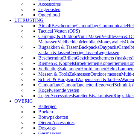
Accessoires
Legerkisten
Onderhoud
UITRUSTING
Airsoft
Bescherming
Camouflage
Communicatie
Hel
Tactical Vesten (OPS)
Camping & Outdoor
Vuur Maken
Veldflessen & Dr
Matrassen
Veldbedden
Meubilair
Moneywallets
Opbe
Rugzakken & Tassen
Backpacks
Daypacks
Camelba
zakken & tassen
Overige tassen
Legertassen
Bescherming
Brillen
Gezichtbeschermers (maskers)
Riemen & Koppels
Broekriemen
Koppelriemen
Kop
Verlichting
Zaklampen
Hoofdlampen
Helm Lampen
Messen & Tools
Zakmessen
Outdoor messen
Multi-
Schiet- & Boogsport
Wapentassen & koffers
Wapenh
Camouflage
Camouflagenetten
Legerverf
Schmink 
Kogelwerende vesten
Leger Accessoires
Baretten
Bivakmutsen
Rugzakke
OVERIG
Batterijen
Boeken
Bouwpakketten
Dieren Accessoires
Dog-tags
Gasmaskers