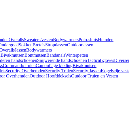
mden
Overalls
Sweaters/vesten
Bodywarmers
Polo-shirts
Hemden
Ondergoed
Sokken
Bretels
Stropdassen
Outdoorjassen
Overalls
Jassen
Bodywarmers
n
Bivakmutsen
Bontmutsen
Bandana's
Winterpetten
deren handschoenen
Snijwerende handschoenen
Tactical gloves
Diverse
ks
Commando truien
Camouflage kleding
Bivakmutsen
irts
Security Overhemden
Security Truien
Security Jassen
Kogelvrije vest
oor Overhemden
Outdoor Hoofddeksels
Outdoor Truien en Vesten