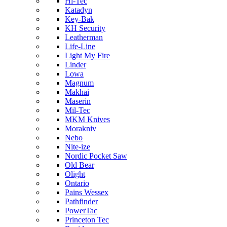
Hi-Tec
Katadyn
Key-Bak
KH Security
Leatherman
Life-Line
Light My Fire
Linder
Lowa
Magnum
Makhai
Maserin
Mil-Tec
MKM Knives
Morakniv
Nebo
Nite-ize
Nordic Pocket Saw
Old Bear
Olight
Ontario
Pains Wessex
Pathfinder
PowerTac
Princeton Tec