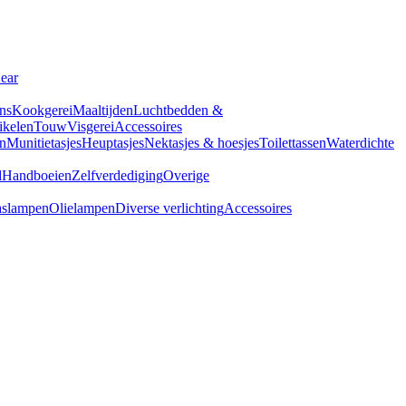
Gear
ns
Kookgerei
Maaltijden
Luchtbedden &
tikelen
Touw
Visgerei
Accessoires
n
Munitietasjes
Heuptasjes
Nektasjes & hoesjes
Toilettassen
Waterdichte
d
Handboeien
Zelfverdediging
Overige
slampen
Olielampen
Diverse verlichting
Accessoires