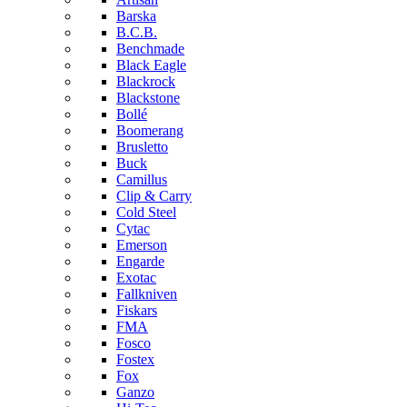
Barska
B.C.B.
Benchmade
Black Eagle
Blackrock
Blackstone
Bollé
Boomerang
Brusletto
Buck
Camillus
Clip & Carry
Cold Steel
Cytac
Emerson
Engarde
Exotac
Fallkniven
Fiskars
FMA
Fosco
Fostex
Fox
Ganzo