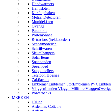
Handwarmers
Hangsloten
Karabijnhaken
Metaal Detectoren
Munitiekisten
Overige
Paracords
Portemonnee
Retractors (trekkoorden)
Schaalmodellen
Schrijfwaren
Sleutelhangers
Solar Items
Spanbanden
Speelgoed
Stappentellers
Telefoon Hoesjes
Zakflacons
Emblemen
Emblemen Stof
Emblemen PVC
Emblem
Vlaggen
Landen Vlaggen
Militaire Vlaggen
Overig
Powerbanks
MERKEN
101inc
Ardennes-Coticule
Artisan