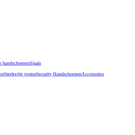
n handschoenen
Sjaals
en
Steekvrije vesten
Security Handschoenen
Accessoires