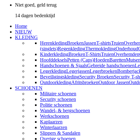
Niet goed, geld terug
14 dagen bedenktijd
Home
NIEUW
KLEDING
Herenkleding
Broeken
Jassen
T-shirts
Truien
Overhe
(singlets)
Regenkleding
Thermokleding
Onderhoud
Kinderkleding
Broeken
T-Shirts
Truien
Overhemden
Hoofddeksels
Petten (Caps)
Hoeden
Baretten
Mutse
Handschoenen & Sjaals
Gebreide handschoenen
Le
Legerkleding
Legerjassen
Legerbroeken
Bomberjac
Beveiligingskleding
Security Broeken
Security T-sh
Outdoorkleding
Afritsbroeken
Outdoor Jassen
Outd
SCHOENEN
Militaire schoenen
Security schoenen
Politie schoenen
Wandel- & bergschoenen
Werkschoenen
Kaplaarzen
Winterlaarzen
Slippers & Sandalen
Overige schoenen