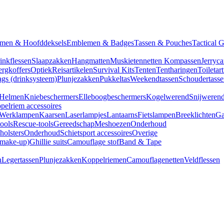
men & Hoofddeksels
Emblemen & Badges
Tassen & Pouches
Tactical 
inkflessen
Slaapzakken
Hangmatten
Muskietennetten
Kompassen
Jerryca
rgkoffers
Optiek
Reisartikelen
Survival Kits
Tenten
Tentharingen
Toiletar
gs (drinksysteem)
Plunjezakken
Pukkeltas
Weekendtassen
Schoudertasse
Helmen
Kniebeschermers
Elleboogbeschermers
Kogelwerend
Snijweren
pelriem accessoires
Werklampen
Kaarsen
Laserlampjes
Lantaarns
Fietslampen
Breeklichten
Ga
tools
Rescue-tools
Gereedschap
Meshoezen
Onderhoud
olsters
Onderhoud
Schietsport accessoires
Overige
(make-up)
Ghillie suits
Camouflage stof
Band & Tape
n
Legertassen
Plunjezakken
Koppelriemen
Camouflagenetten
Veldflessen