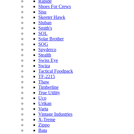
Rapide
Shoes For Crews
Sisu
Skeeter Hawk
Sluban
Smith's
SOL
Solar Brother
SOG
Spyderco
Stealth
Swiss Eye
Swiza
Tactical Foodpack
TF-2215
Thaw
Timberline
True Utility
Uco
Urikan
Varta
Vintage Industries
X-Treme
Zippo
Bata