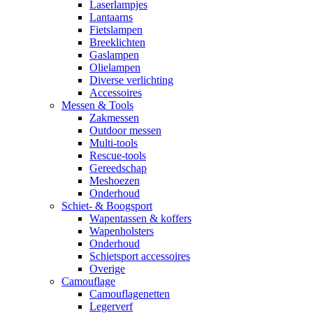
Laserlampjes
Lantaarns
Fietslampen
Breeklichten
Gaslampen
Olielampen
Diverse verlichting
Accessoires
Messen & Tools
Zakmessen
Outdoor messen
Multi-tools
Rescue-tools
Gereedschap
Meshoezen
Onderhoud
Schiet- & Boogsport
Wapentassen & koffers
Wapenholsters
Onderhoud
Schietsport accessoires
Overige
Camouflage
Camouflagenetten
Legerverf