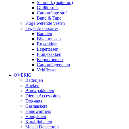
Schmink (make-up)
Ghillie suits
Camouflage stof
Band & Tape
Kogelwerende vesten
Leger Accessoires
Baretten
Bivakmutsen
Rugzakken
Legertassen
Plunjezakken
Koppelriemen
Camouflagenetten
Veldflessen
OVERIG
Batterijen
Boeken
Bouwpakketten
Dieren Accessoires
Dog-tags
Gasmaskers
Handwarmers
Hangsloten
Karabijnhaken
Metaal Detectoren