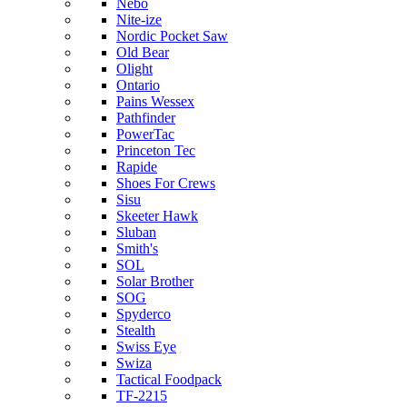
Nebo
Nite-ize
Nordic Pocket Saw
Old Bear
Olight
Ontario
Pains Wessex
Pathfinder
PowerTac
Princeton Tec
Rapide
Shoes For Crews
Sisu
Skeeter Hawk
Sluban
Smith's
SOL
Solar Brother
SOG
Spyderco
Stealth
Swiss Eye
Swiza
Tactical Foodpack
TF-2215