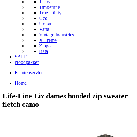
Thaw
Timberline
True Utility
Uco
Urikan
Varta
Vintage Industries
X-Treme
Zippo
Bata
SALE
Noodpakket
Klantenservice
Home
Life-Line Liz dames hooded zip sweater
fletch camo