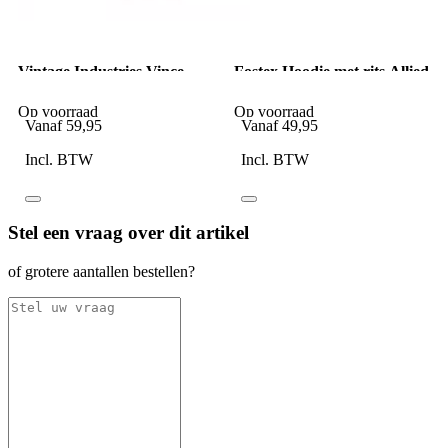
Vintage Industries Vince
Fostex Hoodie met rits Allied
cargo jogger pants olive
Star U.S. Army camo
Op voorraad
Op voorraad
Vanaf
59,95
Vanaf
49,95
Incl. BTW
Incl. BTW
Stel een vraag over dit artikel
of grotere aantallen bestellen?