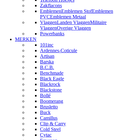
Zakflacons
Emblemen
Emblemen Stof
Emblemen
PVC
Emblemen Metaal
Vlaggen
Landen Vlaggen
Militaire
Vlaggen
Overige Vlaggen
Powerbanks
MERKEN
101inc
Ardennes-Coticule
Artisan
Barska
B.C.B.
Benchmade
Black Eagle
Blackrock
Blackstone
Bollé
Boomerang
Brusletto
Buck
Camillus
Clip & Carry
Cold Steel
Cytac