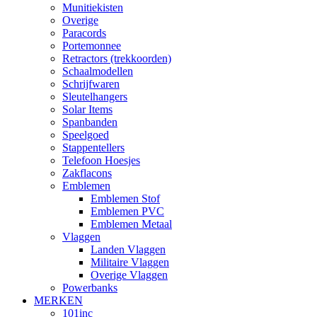
Munitiekisten
Overige
Paracords
Portemonnee
Retractors (trekkoorden)
Schaalmodellen
Schrijfwaren
Sleutelhangers
Solar Items
Spanbanden
Speelgoed
Stappentellers
Telefoon Hoesjes
Zakflacons
Emblemen
Emblemen Stof
Emblemen PVC
Emblemen Metaal
Vlaggen
Landen Vlaggen
Militaire Vlaggen
Overige Vlaggen
Powerbanks
MERKEN
101inc