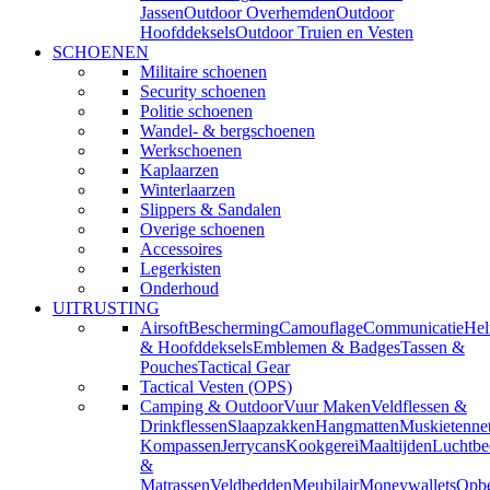
Jassen
Outdoor Overhemden
Outdoor
Hoofddeksels
Outdoor Truien en Vesten
SCHOENEN
Militaire schoenen
Security schoenen
Politie schoenen
Wandel- & bergschoenen
Werkschoenen
Kaplaarzen
Winterlaarzen
Slippers & Sandalen
Overige schoenen
Accessoires
Legerkisten
Onderhoud
UITRUSTING
Airsoft
Bescherming
Camouflage
Communicatie
He
& Hoofddeksels
Emblemen & Badges
Tassen &
Pouches
Tactical Gear
Tactical Vesten (OPS)
Camping & Outdoor
Vuur Maken
Veldflessen &
Drinkflessen
Slaapzakken
Hangmatten
Muskietenne
Kompassen
Jerrycans
Kookgerei
Maaltijden
Luchtbe
&
Matrassen
Veldbedden
Meubilair
Moneywallets
Opbe