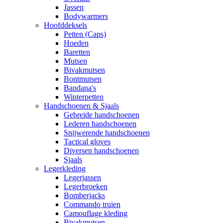
Jassen
Bodywarmers
Hoofddeksels
Petten (Caps)
Hoeden
Baretten
Mutsen
Bivakmutsen
Bontmutsen
Bandana's
Winterpetten
Handschoenen & Sjaals
Gebreide handschoenen
Lederen handschoenen
Snijwerende handschoenen
Tactical gloves
Diversen handschoenen
Sjaals
Legerkleding
Legerjassen
Legerbroeken
Bomberjacks
Commando truien
Camouflage kleding
Bivakmutsen