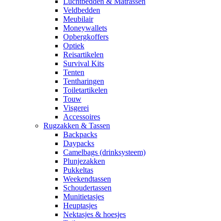
Luchtbedden & Matrassen
Veldbedden
Meubilair
Moneywallets
Opbergkoffers
Optiek
Reisartikelen
Survival Kits
Tenten
Tentharingen
Toiletartikelen
Touw
Visgerei
Accessoires
Rugzakken & Tassen
Backpacks
Daypacks
Camelbags (drinksysteem)
Plunjezakken
Pukkeltas
Weekendtassen
Schoudertassen
Munitietasjes
Heuptasjes
Nektasjes & hoesjes