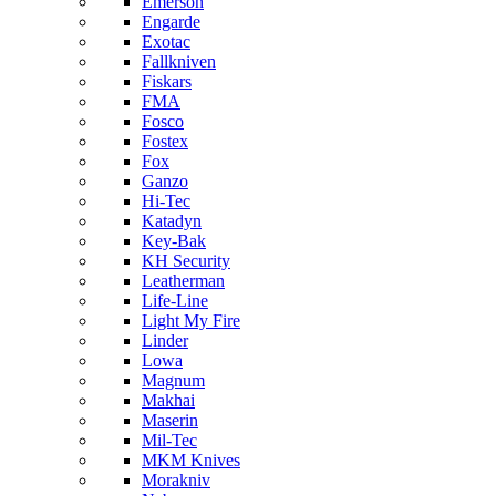
Emerson
Engarde
Exotac
Fallkniven
Fiskars
FMA
Fosco
Fostex
Fox
Ganzo
Hi-Tec
Katadyn
Key-Bak
KH Security
Leatherman
Life-Line
Light My Fire
Linder
Lowa
Magnum
Makhai
Maserin
Mil-Tec
MKM Knives
Morakniv