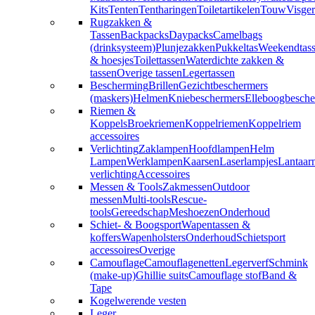
Kits
Tenten
Tentharingen
Toiletartikelen
Touw
Visger
Rugzakken &
Tassen
Backpacks
Daypacks
Camelbags
(drinksysteem)
Plunjezakken
Pukkeltas
Weekendtas
& hoesjes
Toilettassen
Waterdichte zakken &
tassen
Overige tassen
Legertassen
Bescherming
Brillen
Gezichtbeschermers
(maskers)
Helmen
Kniebeschermers
Elleboogbesche
Riemen &
Koppels
Broekriemen
Koppelriemen
Koppelriem
accessoires
Verlichting
Zaklampen
Hoofdlampen
Helm
Lampen
Werklampen
Kaarsen
Laserlampjes
Lantaar
verlichting
Accessoires
Messen & Tools
Zakmessen
Outdoor
messen
Multi-tools
Rescue-
tools
Gereedschap
Meshoezen
Onderhoud
Schiet- & Boogsport
Wapentassen &
koffers
Wapenholsters
Onderhoud
Schietsport
accessoires
Overige
Camouflage
Camouflagenetten
Legerverf
Schmink
(make-up)
Ghillie suits
Camouflage stof
Band &
Tape
Kogelwerende vesten
Leger