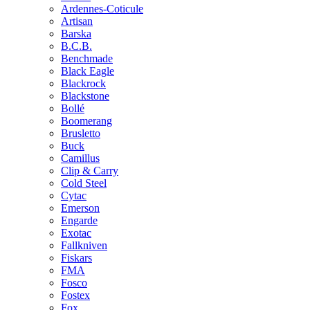
Ardennes-Coticule
Artisan
Barska
B.C.B.
Benchmade
Black Eagle
Blackrock
Blackstone
Bollé
Boomerang
Brusletto
Buck
Camillus
Clip & Carry
Cold Steel
Cytac
Emerson
Engarde
Exotac
Fallkniven
Fiskars
FMA
Fosco
Fostex
Fox