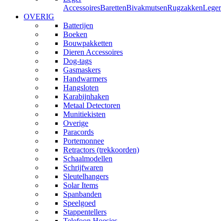
Accessoires
Baretten
Bivakmutsen
Rugzakken
Leger
OVERIG
Batterijen
Boeken
Bouwpakketten
Dieren Accessoires
Dog-tags
Gasmaskers
Handwarmers
Hangsloten
Karabijnhaken
Metaal Detectoren
Munitiekisten
Overige
Paracords
Portemonnee
Retractors (trekkoorden)
Schaalmodellen
Schrijfwaren
Sleutelhangers
Solar Items
Spanbanden
Speelgoed
Stappentellers
Telefoon Hoesjes