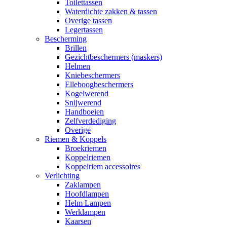
Toilettassen
Waterdichte zakken & tassen
Overige tassen
Legertassen
Bescherming
Brillen
Gezichtbeschermers (maskers)
Helmen
Kniebeschermers
Elleboogbeschermers
Kogelwerend
Snijwerend
Handboeien
Zelfverdediging
Overige
Riemen & Koppels
Broekriemen
Koppelriemen
Koppelriem accessoires
Verlichting
Zaklampen
Hoofdlampen
Helm Lampen
Werklampen
Kaarsen