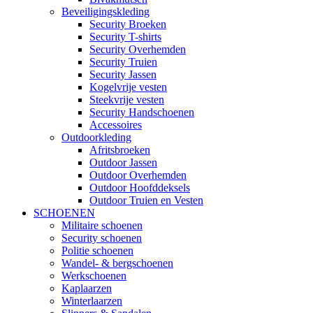
Beveiligingskleding
Security Broeken
Security T-shirts
Security Overhemden
Security Truien
Security Jassen
Kogelvrije vesten
Steekvrije vesten
Security Handschoenen
Accessoires
Outdoorkleding
Afritsbroeken
Outdoor Jassen
Outdoor Overhemden
Outdoor Hoofddeksels
Outdoor Truien en Vesten
SCHOENEN
Militaire schoenen
Security schoenen
Politie schoenen
Wandel- & bergschoenen
Werkschoenen
Kaplaarzen
Winterlaarzen