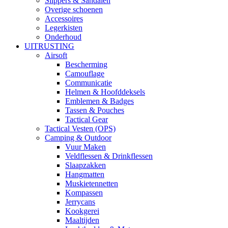
Slippers & Sandalen
Overige schoenen
Accessoires
Legerkisten
Onderhoud
UITRUSTING
Airsoft
Bescherming
Camouflage
Communicatie
Helmen & Hoofddeksels
Emblemen & Badges
Tassen & Pouches
Tactical Gear
Tactical Vesten (OPS)
Camping & Outdoor
Vuur Maken
Veldflessen & Drinkflessen
Slaapzakken
Hangmatten
Muskietennetten
Kompassen
Jerrycans
Kookgerei
Maaltijden