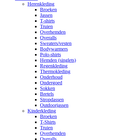
Herenkleding
Broeken
Jassen
T-shirts
Truien
Overhemden
Overalls
Sweaters/vesten
Bodywarmers
Polo-shirts
Hemden (singlets)
Regenkleding
Thermokleding
Onderhoud
Ondergoed
Sokken
Bretels
Stropdassen
Outdoorjassen
Kinderkleding
Broeken
T-Shirts
Truien
Overhemden
Overalls