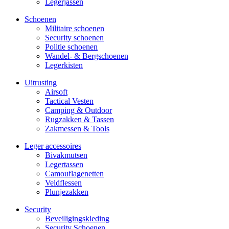
Legerjassen
Schoenen
Militaire schoe­nen
Security schoenen
Politie schoenen
Wandel- & Berg­­schoenen
Legerkisten
Uitrusting
Airsoft
Tactical Ves­ten
Camping & Outdoor
Rugzakken & Tassen
Zakmessen & Tools
Leger accessoires
Bivakmutsen
Legertassen
Camouflage­­netten
Veldflessen
Plunjezakken
Security
Beveiligings­­kleding
Security Schoenen