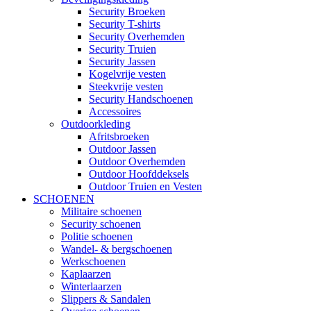
Security Broeken
Security T-shirts
Security Overhemden
Security Truien
Security Jassen
Kogelvrije vesten
Steekvrije vesten
Security Handschoenen
Accessoires
Outdoorkleding
Afritsbroeken
Outdoor Jassen
Outdoor Overhemden
Outdoor Hoofddeksels
Outdoor Truien en Vesten
SCHOENEN
Militaire schoenen
Security schoenen
Politie schoenen
Wandel- & bergschoenen
Werkschoenen
Kaplaarzen
Winterlaarzen
Slippers & Sandalen