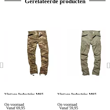
Gerelateerde producten
Vintage Industries M65
Vintage Industries M65-
heavy satin pants woodland
heavy satin pantalon olive
camo
Op voorraad
Op voorraad
Vanaf
69,95
Vanaf
59,95