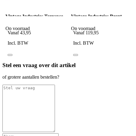
Vintage Industries Terrance
Vintage Industries Brent
shorts dark navy
Parka grey
Op voorraad
Op voorraad
Vanaf
43,95
Vanaf
119,95
Incl. BTW
Incl. BTW
Stel een vraag over dit artikel
of grotere aantallen bestellen?