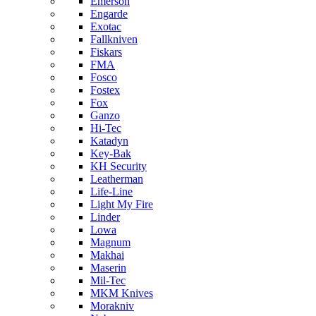
Emerson
Engarde
Exotac
Fallkniven
Fiskars
FMA
Fosco
Fostex
Fox
Ganzo
Hi-Tec
Katadyn
Key-Bak
KH Security
Leatherman
Life-Line
Light My Fire
Linder
Lowa
Magnum
Makhai
Maserin
Mil-Tec
MKM Knives
Morakniv