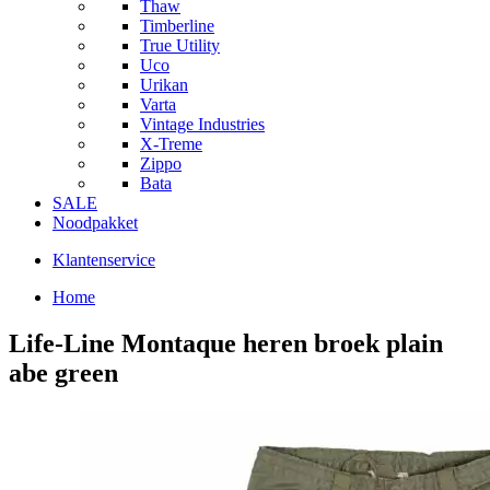
Thaw
Timberline
True Utility
Uco
Urikan
Varta
Vintage Industries
X-Treme
Zippo
Bata
SALE
Noodpakket
Klantenservice
Home
Life-Line Montaque heren broek plain
abe green