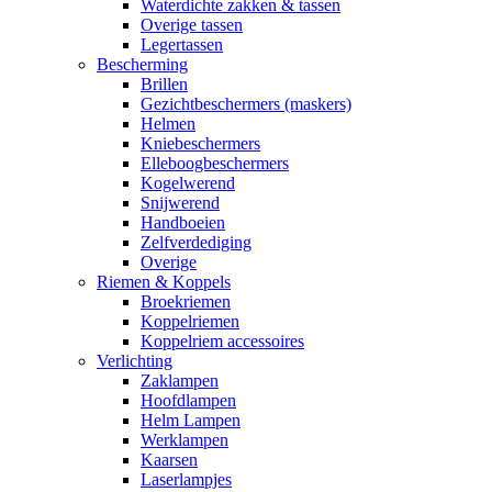
Waterdichte zakken & tassen
Overige tassen
Legertassen
Bescherming
Brillen
Gezichtbeschermers (maskers)
Helmen
Kniebeschermers
Elleboogbeschermers
Kogelwerend
Snijwerend
Handboeien
Zelfverdediging
Overige
Riemen & Koppels
Broekriemen
Koppelriemen
Koppelriem accessoires
Verlichting
Zaklampen
Hoofdlampen
Helm Lampen
Werklampen
Kaarsen
Laserlampjes