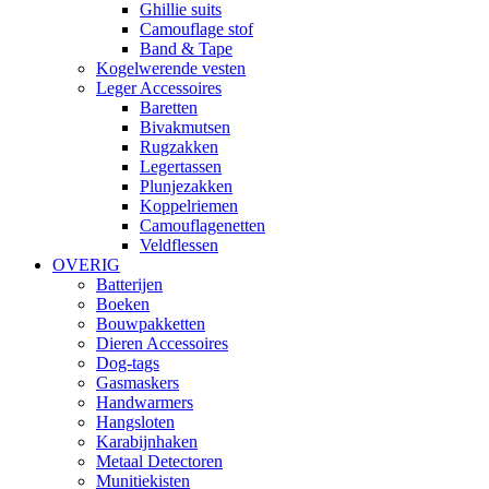
Ghillie suits
Camouflage stof
Band & Tape
Kogelwerende vesten
Leger Accessoires
Baretten
Bivakmutsen
Rugzakken
Legertassen
Plunjezakken
Koppelriemen
Camouflagenetten
Veldflessen
OVERIG
Batterijen
Boeken
Bouwpakketten
Dieren Accessoires
Dog-tags
Gasmaskers
Handwarmers
Hangsloten
Karabijnhaken
Metaal Detectoren
Munitiekisten