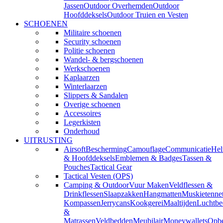
Jassen
Outdoor Overhemden
Outdoor
Hoofddeksels
Outdoor Truien en Vesten
SCHOENEN
Militaire schoenen
Security schoenen
Politie schoenen
Wandel- & bergschoenen
Werkschoenen
Kaplaarzen
Winterlaarzen
Slippers & Sandalen
Overige schoenen
Accessoires
Legerkisten
Onderhoud
UITRUSTING
Airsoft
Bescherming
Camouflage
Communicatie
He
& Hoofddeksels
Emblemen & Badges
Tassen &
Pouches
Tactical Gear
Tactical Vesten (OPS)
Camping & Outdoor
Vuur Maken
Veldflessen &
Drinkflessen
Slaapzakken
Hangmatten
Muskietenne
Kompassen
Jerrycans
Kookgerei
Maaltijden
Luchtbe
&
Matrassen
Veldbedden
Meubilair
Moneywallets
Opbe