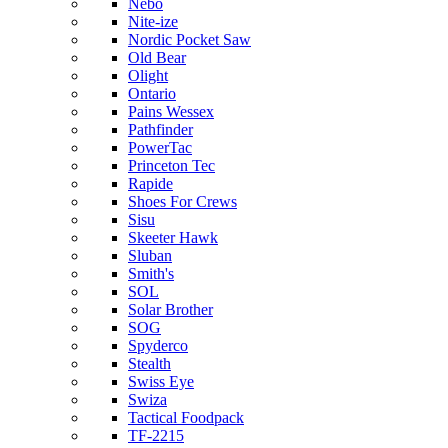
Nebo
Nite-ize
Nordic Pocket Saw
Old Bear
Olight
Ontario
Pains Wessex
Pathfinder
PowerTac
Princeton Tec
Rapide
Shoes For Crews
Sisu
Skeeter Hawk
Sluban
Smith's
SOL
Solar Brother
SOG
Spyderco
Stealth
Swiss Eye
Swiza
Tactical Foodpack
TF-2215