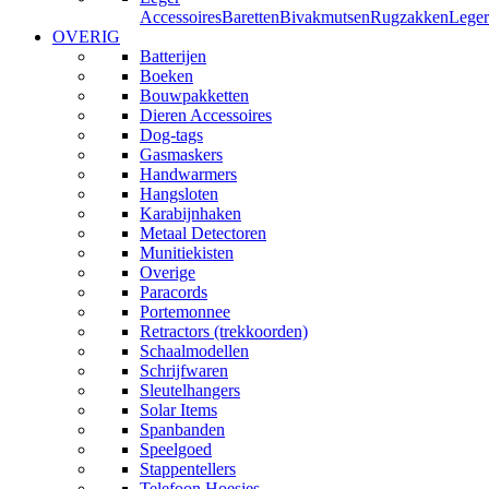
Accessoires
Baretten
Bivakmutsen
Rugzakken
Leger
OVERIG
Batterijen
Boeken
Bouwpakketten
Dieren Accessoires
Dog-tags
Gasmaskers
Handwarmers
Hangsloten
Karabijnhaken
Metaal Detectoren
Munitiekisten
Overige
Paracords
Portemonnee
Retractors (trekkoorden)
Schaalmodellen
Schrijfwaren
Sleutelhangers
Solar Items
Spanbanden
Speelgoed
Stappentellers
Telefoon Hoesjes