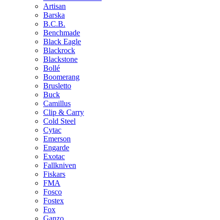
Artisan
Barska
B.C.B.
Benchmade
Black Eagle
Blackrock
Blackstone
Bollé
Boomerang
Brusletto
Buck
Camillus
Clip & Carry
Cold Steel
Cytac
Emerson
Engarde
Exotac
Fallkniven
Fiskars
FMA
Fosco
Fostex
Fox
Ganzo