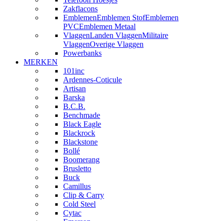
Zakflacons
Emblemen
Emblemen Stof
Emblemen
PVC
Emblemen Metaal
Vlaggen
Landen Vlaggen
Militaire
Vlaggen
Overige Vlaggen
Powerbanks
MERKEN
101inc
Ardennes-Coticule
Artisan
Barska
B.C.B.
Benchmade
Black Eagle
Blackrock
Blackstone
Bollé
Boomerang
Brusletto
Buck
Camillus
Clip & Carry
Cold Steel
Cytac