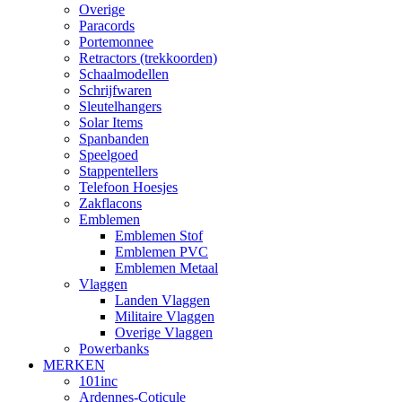
Overige
Paracords
Portemonnee
Retractors (trekkoorden)
Schaalmodellen
Schrijfwaren
Sleutelhangers
Solar Items
Spanbanden
Speelgoed
Stappentellers
Telefoon Hoesjes
Zakflacons
Emblemen
Emblemen Stof
Emblemen PVC
Emblemen Metaal
Vlaggen
Landen Vlaggen
Militaire Vlaggen
Overige Vlaggen
Powerbanks
MERKEN
101inc
Ardennes-Coticule