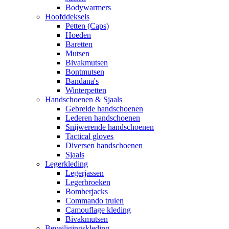
Bodywarmers
Hoofddeksels
Petten (Caps)
Hoeden
Baretten
Mutsen
Bivakmutsen
Bontmutsen
Bandana's
Winterpetten
Handschoenen & Sjaals
Gebreide handschoenen
Lederen handschoenen
Snijwerende handschoenen
Tactical gloves
Diversen handschoenen
Sjaals
Legerkleding
Legerjassen
Legerbroeken
Bomberjacks
Commando truien
Camouflage kleding
Bivakmutsen
Beveiligingskleding