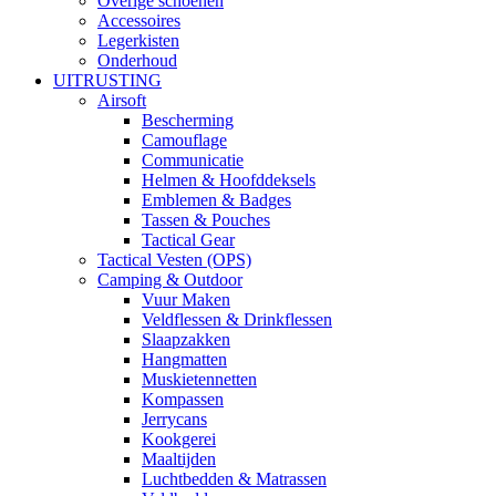
Overige schoenen
Accessoires
Legerkisten
Onderhoud
UITRUSTING
Airsoft
Bescherming
Camouflage
Communicatie
Helmen & Hoofddeksels
Emblemen & Badges
Tassen & Pouches
Tactical Gear
Tactical Vesten (OPS)
Camping & Outdoor
Vuur Maken
Veldflessen & Drinkflessen
Slaapzakken
Hangmatten
Muskietennetten
Kompassen
Jerrycans
Kookgerei
Maaltijden
Luchtbedden & Matrassen