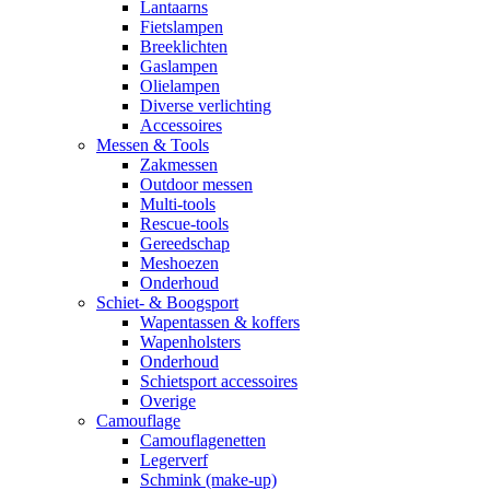
Lantaarns
Fietslampen
Breeklichten
Gaslampen
Olielampen
Diverse verlichting
Accessoires
Messen & Tools
Zakmessen
Outdoor messen
Multi-tools
Rescue-tools
Gereedschap
Meshoezen
Onderhoud
Schiet- & Boogsport
Wapentassen & koffers
Wapenholsters
Onderhoud
Schietsport accessoires
Overige
Camouflage
Camouflagenetten
Legerverf
Schmink (make-up)