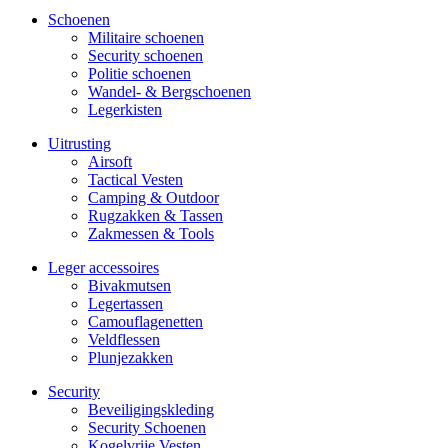
Schoenen
Militaire schoe­nen
Security schoenen
Politie schoenen
Wandel- & Berg­­schoenen
Legerkisten
Uitrusting
Airsoft
Tactical Ves­ten
Camping & Outdoor
Rugzakken & Tassen
Zakmessen & Tools
Leger accessoires
Bivakmutsen
Legertassen
Camouflage­­netten
Veldflessen
Plunjezakken
Security
Beveiligings­­kleding
Security Schoenen
Kogelvrije Vesten