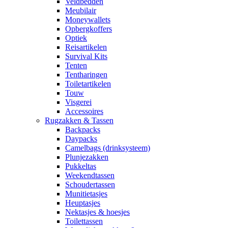
Veldbedden
Meubilair
Moneywallets
Opbergkoffers
Optiek
Reisartikelen
Survival Kits
Tenten
Tentharingen
Toiletartikelen
Touw
Visgerei
Accessoires
Rugzakken & Tassen
Backpacks
Daypacks
Camelbags (drinksysteem)
Plunjezakken
Pukkeltas
Weekendtassen
Schoudertassen
Munitietasjes
Heuptasjes
Nektasjes & hoesjes
Toilettassen