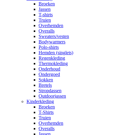
Broeken
Jassen
T-shirts
Truien
Overhemden
Overalls
Sweaters/vesten
Bodywarmers
Polo-shirts
Hemden (singlets)
Regenkleding
Thermokleding
Onderhoud
Ondergoed
Sokken
Bretels
Stropdassen
Outdoorjassen
Kinderkleding
Broeken
T-Shirts
Truien
Overhemden
Overalls
Jassen