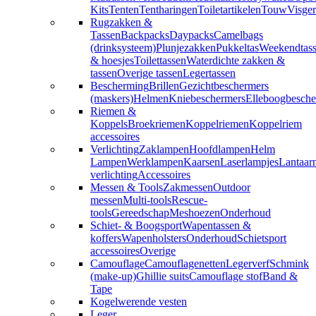
Kits
Tenten
Tentharingen
Toiletartikelen
Touw
Visger
Rugzakken &
Tassen
Backpacks
Daypacks
Camelbags
(drinksysteem)
Plunjezakken
Pukkeltas
Weekendtas
& hoesjes
Toilettassen
Waterdichte zakken &
tassen
Overige tassen
Legertassen
Bescherming
Brillen
Gezichtbeschermers
(maskers)
Helmen
Kniebeschermers
Elleboogbesche
Riemen &
Koppels
Broekriemen
Koppelriemen
Koppelriem
accessoires
Verlichting
Zaklampen
Hoofdlampen
Helm
Lampen
Werklampen
Kaarsen
Laserlampjes
Lantaar
verlichting
Accessoires
Messen & Tools
Zakmessen
Outdoor
messen
Multi-tools
Rescue-
tools
Gereedschap
Meshoezen
Onderhoud
Schiet- & Boogsport
Wapentassen &
koffers
Wapenholsters
Onderhoud
Schietsport
accessoires
Overige
Camouflage
Camouflagenetten
Legerverf
Schmink
(make-up)
Ghillie suits
Camouflage stof
Band &
Tape
Kogelwerende vesten
Leger