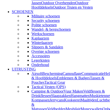
Jassen
Outdoor Overhemden
Outdoor
Hoofddeksels
Outdoor Truien en Vesten
SCHOENEN
Militaire schoenen
Security schoenen
Politie schoenen
Wandel- & bergschoenen
Werkschoenen
Kaplaarzen
Winterlaarzen
Slippers & Sandalen
Overige schoenen
Accessoires
Legerkisten
Onderhoud
UITRUSTING
Airsoft
Bescherming
Camouflage
Communicatie
He
& Hoofddeksels
Emblemen & Badges
Tassen &
Pouches
Tactical Gear
Tactical Vesten (OPS)
Camping & Outdoor
Vuur Maken
Veldflessen &
Drinkflessen
Slaapzakken
Hangmatten
Muskietenne
Kompassen
Jerrycans
Kookgerei
Maaltijden
Luchtbe
&
Matrassen
Veldbedden
Meubilair
Moneywallets
Opbe