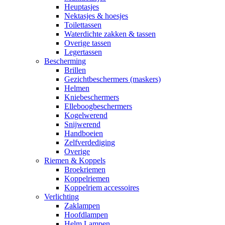
Heuptasjes
Nektasjes & hoesjes
Toilettassen
Waterdichte zakken & tassen
Overige tassen
Legertassen
Bescherming
Brillen
Gezichtbeschermers (maskers)
Helmen
Kniebeschermers
Elleboogbeschermers
Kogelwerend
Snijwerend
Handboeien
Zelfverdediging
Overige
Riemen & Koppels
Broekriemen
Koppelriemen
Koppelriem accessoires
Verlichting
Zaklampen
Hoofdlampen
Helm Lampen