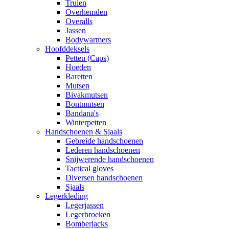
Truien
Overhemden
Overalls
Jassen
Bodywarmers
Hoofddeksels
Petten (Caps)
Hoeden
Baretten
Mutsen
Bivakmutsen
Bontmutsen
Bandana's
Winterpetten
Handschoenen & Sjaals
Gebreide handschoenen
Lederen handschoenen
Snijwerende handschoenen
Tactical gloves
Diversen handschoenen
Sjaals
Legerkleding
Legerjassen
Legerbroeken
Bomberjacks