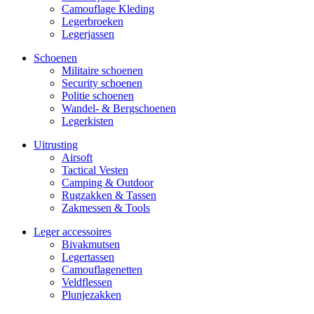
Camouflage Kleding
Legerbroeken
Legerjassen
Schoenen
Militaire schoe­nen
Security schoenen
Politie schoenen
Wandel- & Berg­­schoenen
Legerkisten
Uitrusting
Airsoft
Tactical Ves­ten
Camping & Outdoor
Rugzakken & Tassen
Zakmessen & Tools
Leger accessoires
Bivakmutsen
Legertassen
Camouflage­­netten
Veldflessen
Plunjezakken