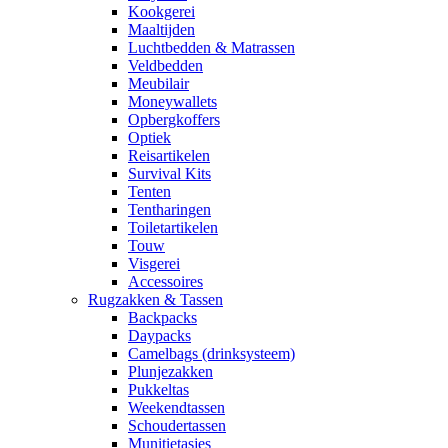
Kookgerei
Maaltijden
Luchtbedden & Matrassen
Veldbedden
Meubilair
Moneywallets
Opbergkoffers
Optiek
Reisartikelen
Survival Kits
Tenten
Tentharingen
Toiletartikelen
Touw
Visgerei
Accessoires
Rugzakken & Tassen
Backpacks
Daypacks
Camelbags (drinksysteem)
Plunjezakken
Pukkeltas
Weekendtassen
Schoudertassen
Munitietasjes