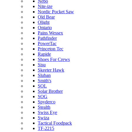
Nebo
Nite-ize
Nordic Pocket Saw
Old Bear
Olight
Ontario
Pains Wessex
Pathfinder
PowerTac
Princeton Tec
Rapide
Shoes For Crews
Sisu
Skeeter Hawk
Sluban
Smith's
SOL
Solar Brother
SOG
Spyderco
Stealth
Swiss Eye
Swiza
Tactical Foodpack
TF-2215