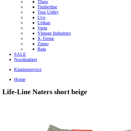
Thaw
Timberline
True Utility
Uco
Urikan
Varta
Vintage Industries
X-Treme
Zippo
Bata
SALE
Noodpakket
Klantenservice
Home
Life-Line Naters short beige