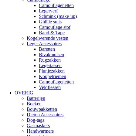
Camouflagenetten
Legerverf
Schmink (make-up)
Ghillie suits
Camouflage stof
Band & Tape
Kogelwerende vesten
Leger Accessoires
Baretten
Bivakmutsen
Rugzakken
Legertassen
Plunjezakken
Koppelriemen
Camouflagenetten
Veldflessen
OVERIG
Batterijen
Boeken
Bouwpakketten
Dieren Accessoires
Dog-tags
Gasmaskers
Handwarmers