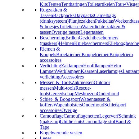
Kits
Tenten
Tentharingen
Toiletartikelen
Touw
Visger
Rugzakken &
Tassen
Backpacks
Daypacks
Camelbags
(drinksysteem)
Plunjezakken
Pukkeltas
Weekendtas
& hoesjes
Toilettassen
Waterdichte zakken &
tassen
Overige tassen
Legertassen
Bescherming
Brillen
Gezichtbeschermers
(maskers)
Helmen
Kniebeschermers
Elleboogbesche
Riemen &
Koppels
Broekriemen
Koppelriemen
Koppelriem
accessoires
Verlichting
Zaklampen
Hoofdlampen
Helm
Lampen
Werklampen
Kaarsen
Laserlampjes
Lantaar
verlichting
Accessoires
Messen & Tools
Zakmessen
Outdoor
messen
Multi-tools
Rescue-
tools
Gereedschap
Meshoezen
Onderhoud
Schiet- & Boogsport
Wapentassen &
koffers
Wapenholsters
Onderhoud
Schietsport
accessoires
Overige
Camouflage
Camouflagenetten
Legerverf
Schmink
(make-up)
Ghillie suits
Camouflage stof
Band &
Tape
Kogelwerende vesten
Leger