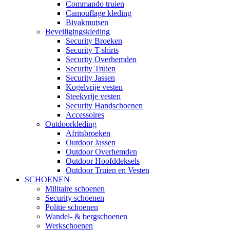
Commando truien
Camouflage kleding
Bivakmutsen
Beveiligingskleding
Security Broeken
Security T-shirts
Security Overhemden
Security Truien
Security Jassen
Kogelvrije vesten
Steekvrije vesten
Security Handschoenen
Accessoires
Outdoorkleding
Afritsbroeken
Outdoor Jassen
Outdoor Overhemden
Outdoor Hoofddeksels
Outdoor Truien en Vesten
SCHOENEN
Militaire schoenen
Security schoenen
Politie schoenen
Wandel- & bergschoenen
Werkschoenen