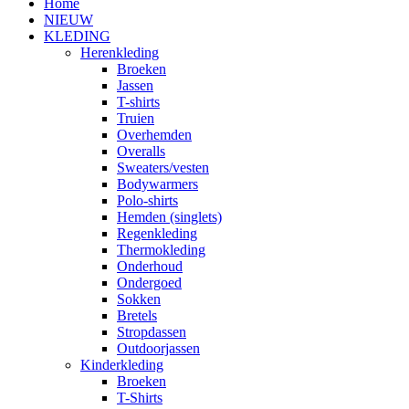
Home
NIEUW
KLEDING
Herenkleding
Broeken
Jassen
T-shirts
Truien
Overhemden
Overalls
Sweaters/vesten
Bodywarmers
Polo-shirts
Hemden (singlets)
Regenkleding
Thermokleding
Onderhoud
Ondergoed
Sokken
Bretels
Stropdassen
Outdoorjassen
Kinderkleding
Broeken
T-Shirts