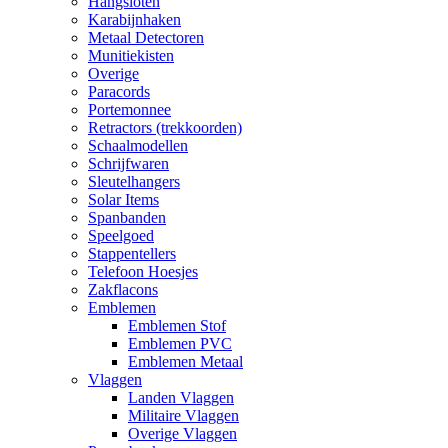
Hangsloten
Karabijnhaken
Metaal Detectoren
Munitiekisten
Overige
Paracords
Portemonnee
Retractors (trekkoorden)
Schaalmodellen
Schrijfwaren
Sleutelhangers
Solar Items
Spanbanden
Speelgoed
Stappentellers
Telefoon Hoesjes
Zakflacons
Emblemen
Emblemen Stof
Emblemen PVC
Emblemen Metaal
Vlaggen
Landen Vlaggen
Militaire Vlaggen
Overige Vlaggen