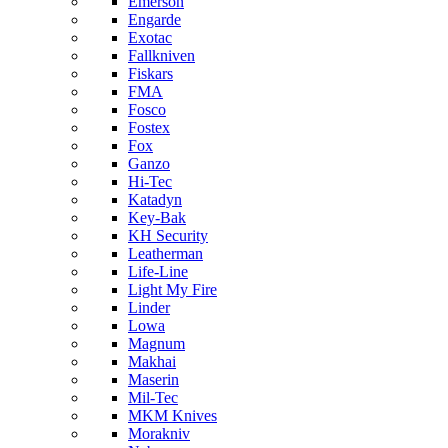
Emerson
Engarde
Exotac
Fallkniven
Fiskars
FMA
Fosco
Fostex
Fox
Ganzo
Hi-Tec
Katadyn
Key-Bak
KH Security
Leatherman
Life-Line
Light My Fire
Linder
Lowa
Magnum
Makhai
Maserin
Mil-Tec
MKM Knives
Morakniv