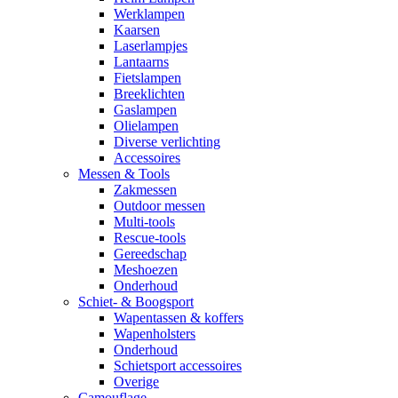
Werklampen
Kaarsen
Laserlampjes
Lantaarns
Fietslampen
Breeklichten
Gaslampen
Olielampen
Diverse verlichting
Accessoires
Messen & Tools
Zakmessen
Outdoor messen
Multi-tools
Rescue-tools
Gereedschap
Meshoezen
Onderhoud
Schiet- & Boogsport
Wapentassen & koffers
Wapenholsters
Onderhoud
Schietsport accessoires
Overige
Camouflage