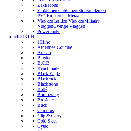
Zakflacons
Emblemen
Emblemen Stof
Emblemen
PVC
Emblemen Metaal
Vlaggen
Landen Vlaggen
Militaire
Vlaggen
Overige Vlaggen
Powerbanks
MERKEN
101inc
Ardennes-Coticule
Artisan
Barska
B.C.B.
Benchmade
Black Eagle
Blackrock
Blackstone
Bollé
Boomerang
Brusletto
Buck
Camillus
Clip & Carry
Cold Steel
Cytac