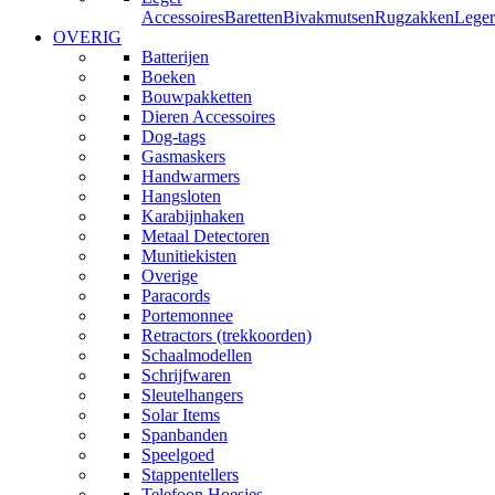
Accessoires
Baretten
Bivakmutsen
Rugzakken
Leger
OVERIG
Batterijen
Boeken
Bouwpakketten
Dieren Accessoires
Dog-tags
Gasmaskers
Handwarmers
Hangsloten
Karabijnhaken
Metaal Detectoren
Munitiekisten
Overige
Paracords
Portemonnee
Retractors (trekkoorden)
Schaalmodellen
Schrijfwaren
Sleutelhangers
Solar Items
Spanbanden
Speelgoed
Stappentellers
Telefoon Hoesjes