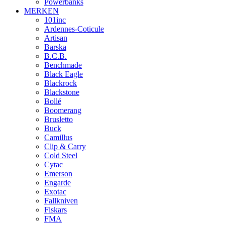
Powerbanks
MERKEN
101inc
Ardennes-Coticule
Artisan
Barska
B.C.B.
Benchmade
Black Eagle
Blackrock
Blackstone
Bollé
Boomerang
Brusletto
Buck
Camillus
Clip & Carry
Cold Steel
Cytac
Emerson
Engarde
Exotac
Fallkniven
Fiskars
FMA