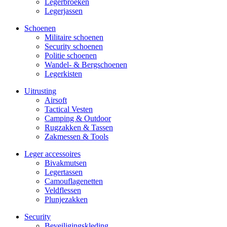
Legerbroeken
Legerjassen
Schoenen
Militaire schoe­nen
Security schoenen
Politie schoenen
Wandel- & Berg­­schoenen
Legerkisten
Uitrusting
Airsoft
Tactical Ves­ten
Camping & Outdoor
Rugzakken & Tassen
Zakmessen & Tools
Leger accessoires
Bivakmutsen
Legertassen
Camouflage­­netten
Veldflessen
Plunjezakken
Security
Beveiligings­­kleding