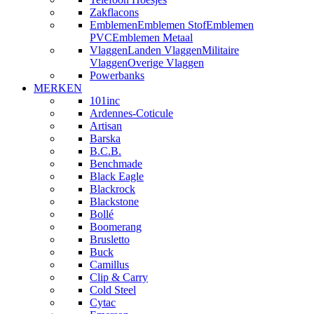
Zakflacons
Emblemen
Emblemen Stof
Emblemen
PVC
Emblemen Metaal
Vlaggen
Landen Vlaggen
Militaire
Vlaggen
Overige Vlaggen
Powerbanks
MERKEN
101inc
Ardennes-Coticule
Artisan
Barska
B.C.B.
Benchmade
Black Eagle
Blackrock
Blackstone
Bollé
Boomerang
Brusletto
Buck
Camillus
Clip & Carry
Cold Steel
Cytac