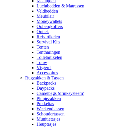
Maaltijden
Luchtbedden & Matrassen
Veldbedden
Meubilair
Moneywallets
Opbergkoffers
Optiek
Reisartikelen
Survival Kits
Tenten
Tentharingen
Toiletartikelen
Touw
Visgerei
Accessoires
Rugzakken & Tassen
Backpacks
Daypacks
Camelbags (drinksysteem)
Plunjezakken
Pukkeltas
Weekendtassen
Schoudertassen
Munitietasjes
Heuptasjes