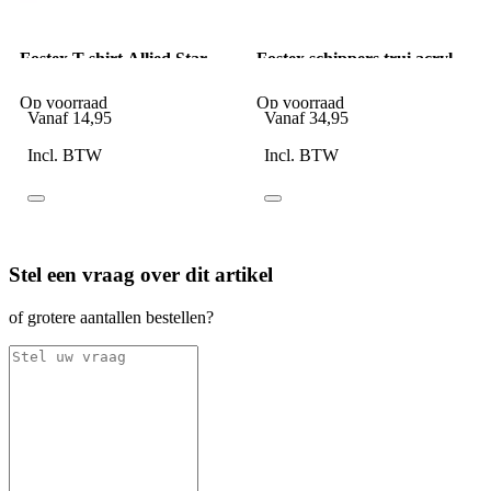
Fostex T-shirt Allied Star
Fostex schippers trui acryl
Punisher groen
grijs
Op voorraad
Op voorraad
Vanaf
14,95
Vanaf
34,95
Incl. BTW
Incl. BTW
Stel een vraag over dit artikel
of grotere aantallen bestellen?