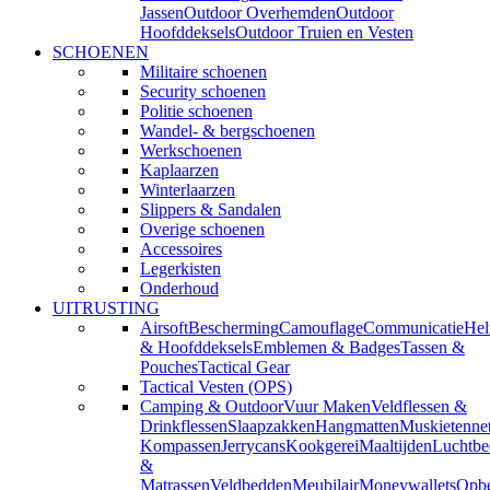
Jassen
Outdoor Overhemden
Outdoor
Hoofddeksels
Outdoor Truien en Vesten
SCHOENEN
Militaire schoenen
Security schoenen
Politie schoenen
Wandel- & bergschoenen
Werkschoenen
Kaplaarzen
Winterlaarzen
Slippers & Sandalen
Overige schoenen
Accessoires
Legerkisten
Onderhoud
UITRUSTING
Airsoft
Bescherming
Camouflage
Communicatie
He
& Hoofddeksels
Emblemen & Badges
Tassen &
Pouches
Tactical Gear
Tactical Vesten (OPS)
Camping & Outdoor
Vuur Maken
Veldflessen &
Drinkflessen
Slaapzakken
Hangmatten
Muskietenne
Kompassen
Jerrycans
Kookgerei
Maaltijden
Luchtbe
&
Matrassen
Veldbedden
Meubilair
Moneywallets
Opbe