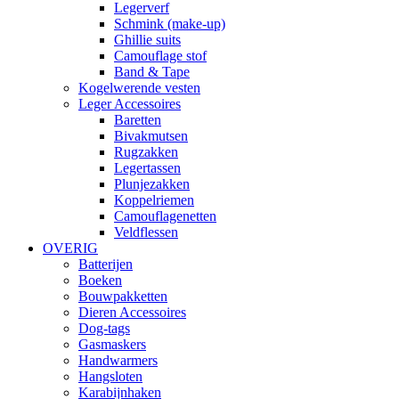
Legerverf
Schmink (make-up)
Ghillie suits
Camouflage stof
Band & Tape
Kogelwerende vesten
Leger Accessoires
Baretten
Bivakmutsen
Rugzakken
Legertassen
Plunjezakken
Koppelriemen
Camouflagenetten
Veldflessen
OVERIG
Batterijen
Boeken
Bouwpakketten
Dieren Accessoires
Dog-tags
Gasmaskers
Handwarmers
Hangsloten
Karabijnhaken