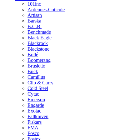
101inc
Ardennes-Coticule
Artisan
Barska
B.C.B.
Benchmade
Black Eagle
Blackrock
Blackstone
Bollé
Boomerang
Brusletto
Buck
Camillus
Clip & Carry
Cold Steel
Cytac
Emerson
Engarde
Exotac
Fallkniven
Fiskars
FMA
Fosco
Fostex