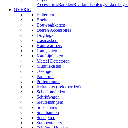
Accessoires
Baretten
Bivakmutsen
Rugzakken
Leger
OVERIG
Batterijen
Boeken
Bouwpakketten
Dieren Accessoires
Dog-tags
Gasmaskers
Handwarmers
Hangsloten
Karabijnhaken
Metaal Detectoren
Munitiekisten
Overige
Paracords
Portemonnee
Retractors (trekkoorden)
Schaalmodellen
Schrijfwaren
Sleutelhangers
Solar Items
Spanbanden
Speelgoed
Stappentellers
Telefoon Hoesjes