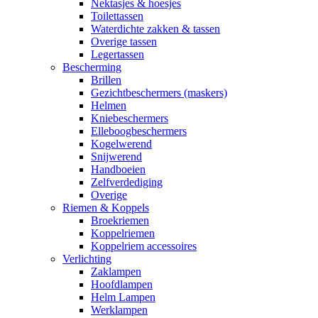
Nektasjes & hoesjes
Toilettassen
Waterdichte zakken & tassen
Overige tassen
Legertassen
Bescherming
Brillen
Gezichtbeschermers (maskers)
Helmen
Kniebeschermers
Elleboogbeschermers
Kogelwerend
Snijwerend
Handboeien
Zelfverdediging
Overige
Riemen & Koppels
Broekriemen
Koppelriemen
Koppelriem accessoires
Verlichting
Zaklampen
Hoofdlampen
Helm Lampen
Werklampen