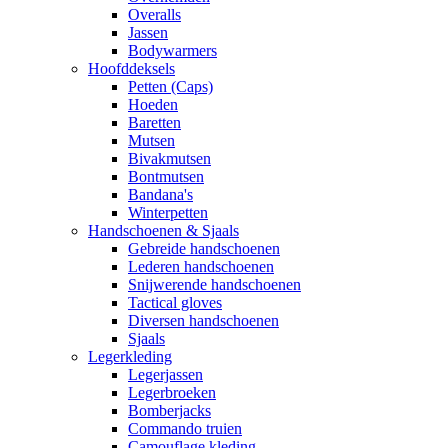
Overalls
Jassen
Bodywarmers
Hoofddeksels
Petten (Caps)
Hoeden
Baretten
Mutsen
Bivakmutsen
Bontmutsen
Bandana's
Winterpetten
Handschoenen & Sjaals
Gebreide handschoenen
Lederen handschoenen
Snijwerende handschoenen
Tactical gloves
Diversen handschoenen
Sjaals
Legerkleding
Legerjassen
Legerbroeken
Bomberjacks
Commando truien
Camouflage kleding