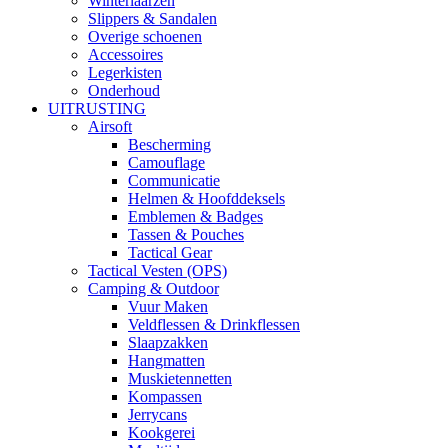
Winterlaarzen
Slippers & Sandalen
Overige schoenen
Accessoires
Legerkisten
Onderhoud
UITRUSTING
Airsoft
Bescherming
Camouflage
Communicatie
Helmen & Hoofddeksels
Emblemen & Badges
Tassen & Pouches
Tactical Gear
Tactical Vesten (OPS)
Camping & Outdoor
Vuur Maken
Veldflessen & Drinkflessen
Slaapzakken
Hangmatten
Muskietennetten
Kompassen
Jerrycans
Kookgerei