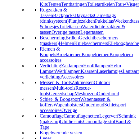
Kits
Tenten
Tentharingen
Toiletartikelen
Touw
Visger
Rugzakken &
Tassen
Backpacks
Daypacks
Camelbags
(drinksysteem)
Plunjezakken
Pukkeltas
Weekendtas
& hoesjes
Toilettassen
Waterdichte zakken &
tassen
Overige tassen
Legertassen
Bescherming
Brillen
Gezichtbeschermers
(maskers)
Helmen
Kniebeschermers
Elleboogbesche
Riemen &
Koppels
Broekriemen
Koppelriemen
Koppelriem
accessoires
Verlichting
Zaklampen
Hoofdlampen
Helm
Lampen
Werklampen
Kaarsen
Laserlampjes
Lantaar
verlichting
Accessoires
Messen & Tools
Zakmessen
Outdoor
messen
Multi-tools
Rescue-
tools
Gereedschap
Meshoezen
Onderhoud
Schiet- & Boogsport
Wapentassen &
koffers
Wapenholsters
Onderhoud
Schietsport
accessoires
Overige
Camouflage
Camouflagenetten
Legerverf
Schmink
(make-up)
Ghillie suits
Camouflage stof
Band &
Tape
Kogelwerende vesten
Leger