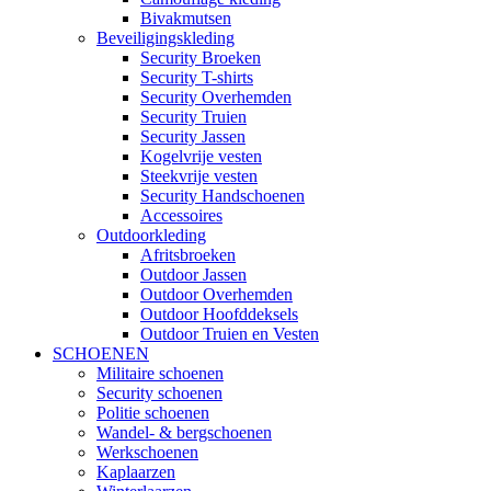
Bivakmutsen
Beveiligingskleding
Security Broeken
Security T-shirts
Security Overhemden
Security Truien
Security Jassen
Kogelvrije vesten
Steekvrije vesten
Security Handschoenen
Accessoires
Outdoorkleding
Afritsbroeken
Outdoor Jassen
Outdoor Overhemden
Outdoor Hoofddeksels
Outdoor Truien en Vesten
SCHOENEN
Militaire schoenen
Security schoenen
Politie schoenen
Wandel- & bergschoenen
Werkschoenen
Kaplaarzen