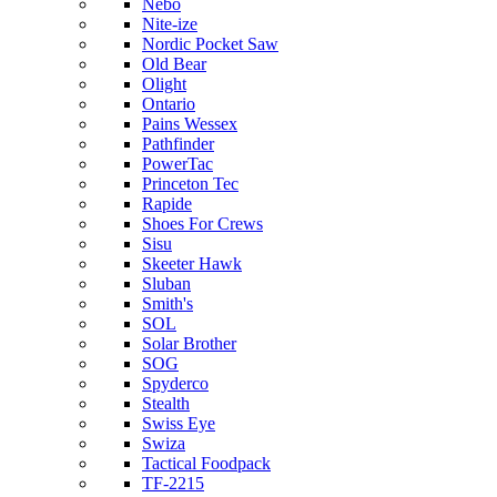
Nebo
Nite-ize
Nordic Pocket Saw
Old Bear
Olight
Ontario
Pains Wessex
Pathfinder
PowerTac
Princeton Tec
Rapide
Shoes For Crews
Sisu
Skeeter Hawk
Sluban
Smith's
SOL
Solar Brother
SOG
Spyderco
Stealth
Swiss Eye
Swiza
Tactical Foodpack
TF-2215