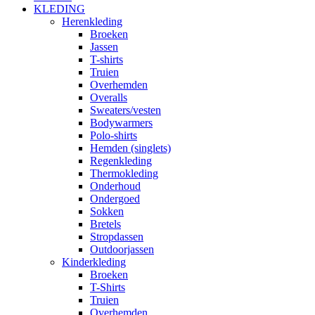
KLEDING
Herenkleding
Broeken
Jassen
T-shirts
Truien
Overhemden
Overalls
Sweaters/vesten
Bodywarmers
Polo-shirts
Hemden (singlets)
Regenkleding
Thermokleding
Onderhoud
Ondergoed
Sokken
Bretels
Stropdassen
Outdoorjassen
Kinderkleding
Broeken
T-Shirts
Truien
Overhemden