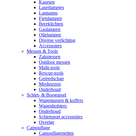
Kaarsen
Laserlampjes
Lantaarns
Fietslampen
Breeklichten
Gaslampen
Olielampen
Diverse verlichting
Accessoires
Messen & Tools
Zakmessen
Outdoor messen
Multi-tools
Rescue-tools
Gereedschap
Meshoezen
Onderhoud
Schiet- & Boogsport
Wapentassen & koffers
Wapenholsters
Onderhoud
Schietsport accessoires
Overige
Camouflage
Camouflagenetten