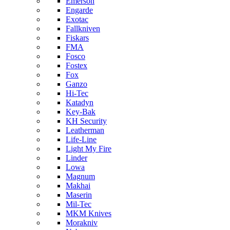
Emerson
Engarde
Exotac
Fallkniven
Fiskars
FMA
Fosco
Fostex
Fox
Ganzo
Hi-Tec
Katadyn
Key-Bak
KH Security
Leatherman
Life-Line
Light My Fire
Linder
Lowa
Magnum
Makhai
Maserin
Mil-Tec
MKM Knives
Morakniv