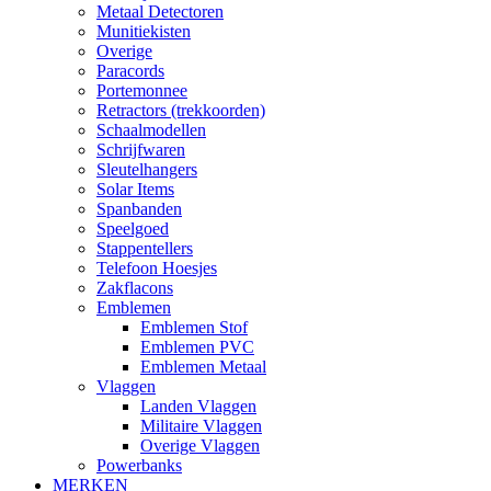
Metaal Detectoren
Munitiekisten
Overige
Paracords
Portemonnee
Retractors (trekkoorden)
Schaalmodellen
Schrijfwaren
Sleutelhangers
Solar Items
Spanbanden
Speelgoed
Stappentellers
Telefoon Hoesjes
Zakflacons
Emblemen
Emblemen Stof
Emblemen PVC
Emblemen Metaal
Vlaggen
Landen Vlaggen
Militaire Vlaggen
Overige Vlaggen
Powerbanks
MERKEN