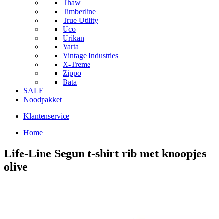
Thaw
Timberline
True Utility
Uco
Urikan
Varta
Vintage Industries
X-Treme
Zippo
Bata
SALE
Noodpakket
Klantenservice
Home
Life-Line Segun t-shirt rib met knoopjes
olive