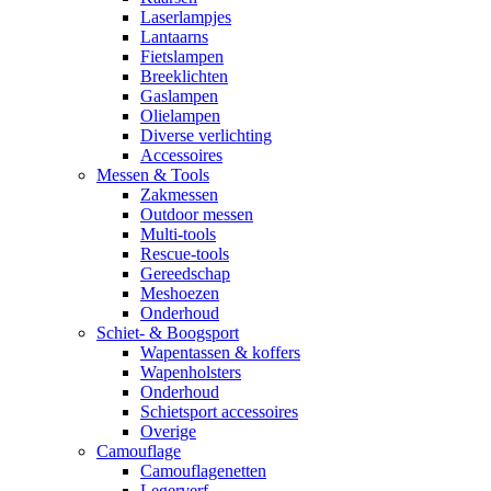
Laserlampjes
Lantaarns
Fietslampen
Breeklichten
Gaslampen
Olielampen
Diverse verlichting
Accessoires
Messen & Tools
Zakmessen
Outdoor messen
Multi-tools
Rescue-tools
Gereedschap
Meshoezen
Onderhoud
Schiet- & Boogsport
Wapentassen & koffers
Wapenholsters
Onderhoud
Schietsport accessoires
Overige
Camouflage
Camouflagenetten
Legerverf