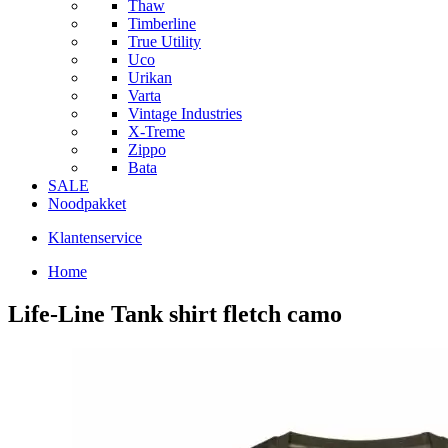
Thaw
Timberline
True Utility
Uco
Urikan
Varta
Vintage Industries
X-Treme
Zippo
Bata
SALE
Noodpakket
Klantenservice
Home
Life-Line Tank shirt fletch camo