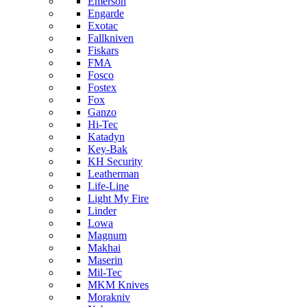
Emerson
Engarde
Exotac
Fallkniven
Fiskars
FMA
Fosco
Fostex
Fox
Ganzo
Hi-Tec
Katadyn
Key-Bak
KH Security
Leatherman
Life-Line
Light My Fire
Linder
Lowa
Magnum
Makhai
Maserin
Mil-Tec
MKM Knives
Morakniv