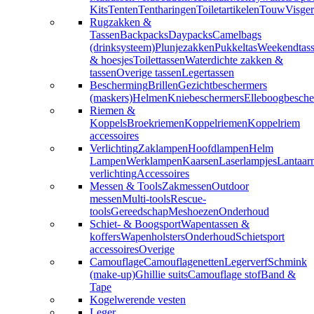
Kits
Tenten
Tentharingen
Toiletartikelen
Touw
Visger
Rugzakken &
Tassen
Backpacks
Daypacks
Camelbags
(drinksysteem)
Plunjezakken
Pukkeltas
Weekendtas
& hoesjes
Toilettassen
Waterdichte zakken &
tassen
Overige tassen
Legertassen
Bescherming
Brillen
Gezichtbeschermers
(maskers)
Helmen
Kniebeschermers
Elleboogbesche
Riemen &
Koppels
Broekriemen
Koppelriemen
Koppelriem
accessoires
Verlichting
Zaklampen
Hoofdlampen
Helm
Lampen
Werklampen
Kaarsen
Laserlampjes
Lantaar
verlichting
Accessoires
Messen & Tools
Zakmessen
Outdoor
messen
Multi-tools
Rescue-
tools
Gereedschap
Meshoezen
Onderhoud
Schiet- & Boogsport
Wapentassen &
koffers
Wapenholsters
Onderhoud
Schietsport
accessoires
Overige
Camouflage
Camouflagenetten
Legerverf
Schmink
(make-up)
Ghillie suits
Camouflage stof
Band &
Tape
Kogelwerende vesten
Leger