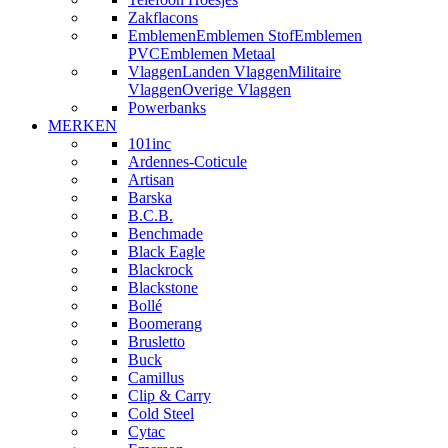
Zakflacons
Emblemen
Emblemen Stof
Emblemen
PVC
Emblemen Metaal
Vlaggen
Landen Vlaggen
Militaire
Vlaggen
Overige Vlaggen
Powerbanks
MERKEN
101inc
Ardennes-Coticule
Artisan
Barska
B.C.B.
Benchmade
Black Eagle
Blackrock
Blackstone
Bollé
Boomerang
Brusletto
Buck
Camillus
Clip & Carry
Cold Steel
Cytac