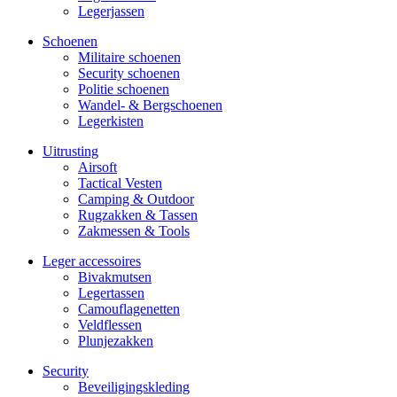
Legerjassen
Schoenen
Militaire schoe­nen
Security schoenen
Politie schoenen
Wandel- & Berg­­schoenen
Legerkisten
Uitrusting
Airsoft
Tactical Ves­ten
Camping & Outdoor
Rugzakken & Tassen
Zakmessen & Tools
Leger accessoires
Bivakmutsen
Legertassen
Camouflage­­netten
Veldflessen
Plunjezakken
Security
Beveiligings­­kleding