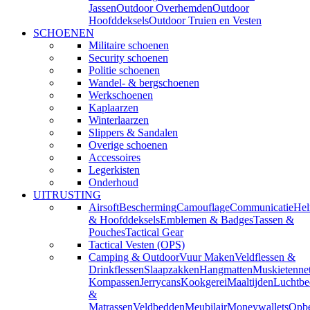
Jassen
Outdoor Overhemden
Outdoor
Hoofddeksels
Outdoor Truien en Vesten
SCHOENEN
Militaire schoenen
Security schoenen
Politie schoenen
Wandel- & bergschoenen
Werkschoenen
Kaplaarzen
Winterlaarzen
Slippers & Sandalen
Overige schoenen
Accessoires
Legerkisten
Onderhoud
UITRUSTING
Airsoft
Bescherming
Camouflage
Communicatie
He
& Hoofddeksels
Emblemen & Badges
Tassen &
Pouches
Tactical Gear
Tactical Vesten (OPS)
Camping & Outdoor
Vuur Maken
Veldflessen &
Drinkflessen
Slaapzakken
Hangmatten
Muskietenne
Kompassen
Jerrycans
Kookgerei
Maaltijden
Luchtbe
&
Matrassen
Veldbedden
Meubilair
Moneywallets
Opbe