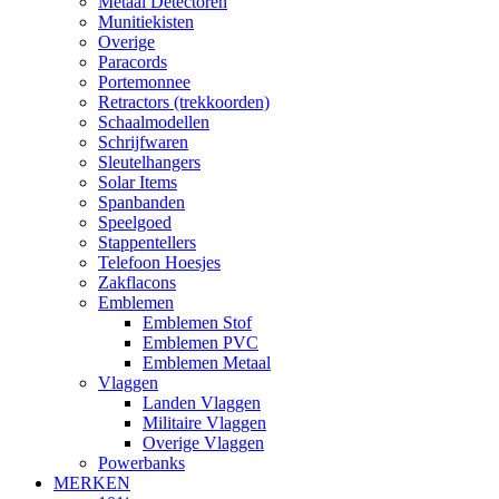
Metaal Detectoren
Munitiekisten
Overige
Paracords
Portemonnee
Retractors (trekkoorden)
Schaalmodellen
Schrijfwaren
Sleutelhangers
Solar Items
Spanbanden
Speelgoed
Stappentellers
Telefoon Hoesjes
Zakflacons
Emblemen
Emblemen Stof
Emblemen PVC
Emblemen Metaal
Vlaggen
Landen Vlaggen
Militaire Vlaggen
Overige Vlaggen
Powerbanks
MERKEN