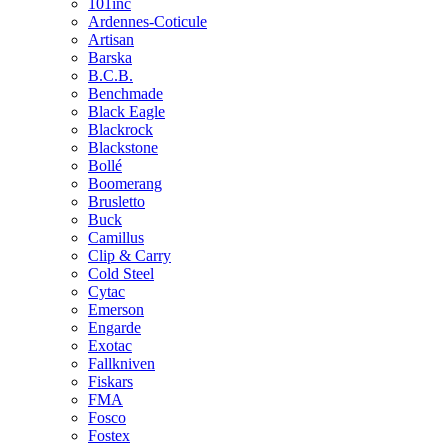
101inc
Ardennes-Coticule
Artisan
Barska
B.C.B.
Benchmade
Black Eagle
Blackrock
Blackstone
Bollé
Boomerang
Brusletto
Buck
Camillus
Clip & Carry
Cold Steel
Cytac
Emerson
Engarde
Exotac
Fallkniven
Fiskars
FMA
Fosco
Fostex