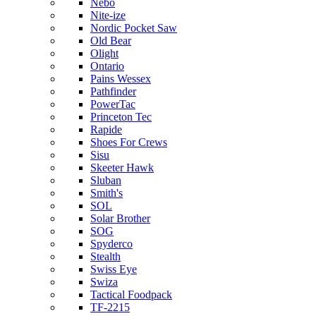
Nebo
Nite-ize
Nordic Pocket Saw
Old Bear
Olight
Ontario
Pains Wessex
Pathfinder
PowerTac
Princeton Tec
Rapide
Shoes For Crews
Sisu
Skeeter Hawk
Sluban
Smith's
SOL
Solar Brother
SOG
Spyderco
Stealth
Swiss Eye
Swiza
Tactical Foodpack
TF-2215