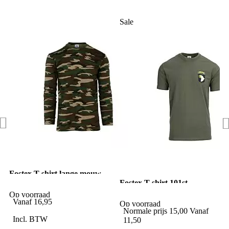
Sale
Fostex T-shirt lange mouw
woodland camo
Fostex T-shirt 101st
Airborne chest groen
Op voorraad
Vanaf
16,95
Op voorraad
Normale prijs
15,00
Vanaf
Incl. BTW
11,50