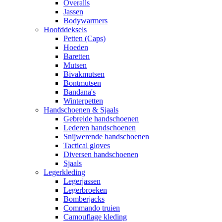
Overalls
Jassen
Bodywarmers
Hoofddeksels
Petten (Caps)
Hoeden
Baretten
Mutsen
Bivakmutsen
Bontmutsen
Bandana's
Winterpetten
Handschoenen & Sjaals
Gebreide handschoenen
Lederen handschoenen
Snijwerende handschoenen
Tactical gloves
Diversen handschoenen
Sjaals
Legerkleding
Legerjassen
Legerbroeken
Bomberjacks
Commando truien
Camouflage kleding