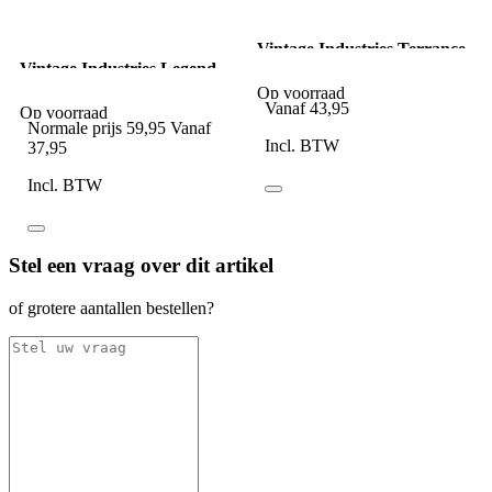
Vintage Industries Terrance
Vintage Industries Legend
Short desert camo
fishing vest taupe
Op voorraad
Vanaf
43,95
Op voorraad
Normale prijs
59,95
Vanaf
Incl. BTW
37,95
Incl. BTW
Stel een vraag over dit artikel
of grotere aantallen bestellen?