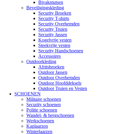
Bivakmutsen
Beveiligingskleding
Security Broeken
Security T-shirts
Security Overhemden
Security Truien
Security Jassen
Kogelvrije vesten
Steekvrije vesten
Security Handschoenen
Accessoires
Outdoorkleding
Afritsbroeken
Outdoor Jassen
Outdoor Overhemden
Outdoor Hoofddeksels
Outdoor Truien en Vesten
SCHOENEN
Militaire schoenen
Security schoenen
Politie schoenen
Wandel- & bergschoenen
Werkschoenen
Kaplaarzen
Winterlaarzen