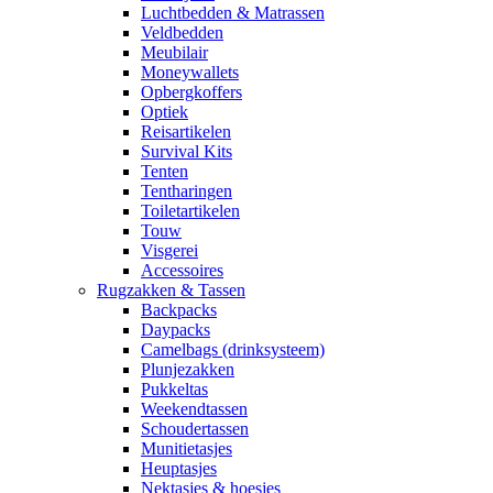
Luchtbedden & Matrassen
Veldbedden
Meubilair
Moneywallets
Opbergkoffers
Optiek
Reisartikelen
Survival Kits
Tenten
Tentharingen
Toiletartikelen
Touw
Visgerei
Accessoires
Rugzakken & Tassen
Backpacks
Daypacks
Camelbags (drinksysteem)
Plunjezakken
Pukkeltas
Weekendtassen
Schoudertassen
Munitietasjes
Heuptasjes
Nektasjes & hoesjes