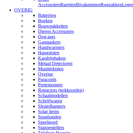
Accessoires
Baretten
Bivakmutsen
Rugzakken
Leger
OVERIG
Batterijen
Boeken
Bouwpakketten
Dieren Accessoires
Dog-tags
Gasmaskers
Handwarmers
Hangsloten
Karabijnhaken
Metaal Detectoren
Munitiekisten
Overige
Paracords
Portemonnee
Retractors (trekkoorden)
Schaalmodellen
Schrijfwaren
Sleutelhangers
Solar Items
Spanbanden
Speelgoed
Stappentellers
Telefoon Hoesjes