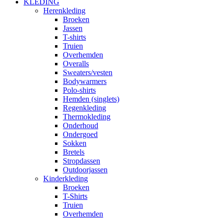
KLEDING
Herenkleding
Broeken
Jassen
T-shirts
Truien
Overhemden
Overalls
Sweaters/vesten
Bodywarmers
Polo-shirts
Hemden (singlets)
Regenkleding
Thermokleding
Onderhoud
Ondergoed
Sokken
Bretels
Stropdassen
Outdoorjassen
Kinderkleding
Broeken
T-Shirts
Truien
Overhemden