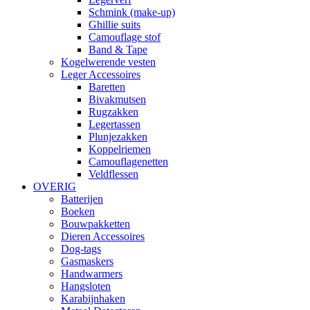
Schmink (make-up)
Ghillie suits
Camouflage stof
Band & Tape
Kogelwerende vesten
Leger Accessoires
Baretten
Bivakmutsen
Rugzakken
Legertassen
Plunjezakken
Koppelriemen
Camouflagenetten
Veldflessen
OVERIG
Batterijen
Boeken
Bouwpakketten
Dieren Accessoires
Dog-tags
Gasmaskers
Handwarmers
Hangsloten
Karabijnhaken