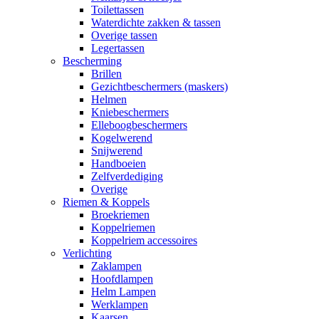
Toilettassen
Waterdichte zakken & tassen
Overige tassen
Legertassen
Bescherming
Brillen
Gezichtbeschermers (maskers)
Helmen
Kniebeschermers
Elleboogbeschermers
Kogelwerend
Snijwerend
Handboeien
Zelfverdediging
Overige
Riemen & Koppels
Broekriemen
Koppelriemen
Koppelriem accessoires
Verlichting
Zaklampen
Hoofdlampen
Helm Lampen
Werklampen
Kaarsen