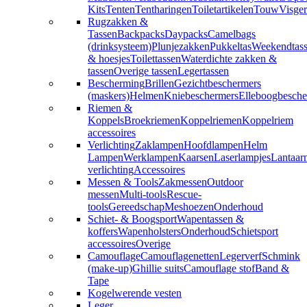
Kits
Tenten
Tentharingen
Toiletartikelen
Touw
Visger
Rugzakken &
Tassen
Backpacks
Daypacks
Camelbags
(drinksysteem)
Plunjezakken
Pukkeltas
Weekendtas
& hoesjes
Toilettassen
Waterdichte zakken &
tassen
Overige tassen
Legertassen
Bescherming
Brillen
Gezichtbeschermers
(maskers)
Helmen
Kniebeschermers
Elleboogbesche
Riemen &
Koppels
Broekriemen
Koppelriemen
Koppelriem
accessoires
Verlichting
Zaklampen
Hoofdlampen
Helm
Lampen
Werklampen
Kaarsen
Laserlampjes
Lantaar
verlichting
Accessoires
Messen & Tools
Zakmessen
Outdoor
messen
Multi-tools
Rescue-
tools
Gereedschap
Meshoezen
Onderhoud
Schiet- & Boogsport
Wapentassen &
koffers
Wapenholsters
Onderhoud
Schietsport
accessoires
Overige
Camouflage
Camouflagenetten
Legerverf
Schmink
(make-up)
Ghillie suits
Camouflage stof
Band &
Tape
Kogelwerende vesten
Leger