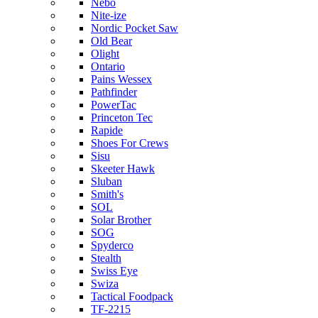
Nebo
Nite-ize
Nordic Pocket Saw
Old Bear
Olight
Ontario
Pains Wessex
Pathfinder
PowerTac
Princeton Tec
Rapide
Shoes For Crews
Sisu
Skeeter Hawk
Sluban
Smith's
SOL
Solar Brother
SOG
Spyderco
Stealth
Swiss Eye
Swiza
Tactical Foodpack
TF-2215