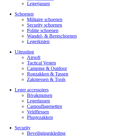
Legerjassen
Schoenen
Militaire schoe­nen
Security schoenen
Politie schoenen
Wandel- & Berg­­schoenen
Legerkisten
Uitrusting
Airsoft
Tactical Ves­ten
Camping & Outdoor
Rugzakken & Tassen
Zakmessen & Tools
Leger accessoires
Bivakmutsen
Legertassen
Camouflage­­netten
Veldflessen
Plunjezakken
Security
Beveiligings­­kleding