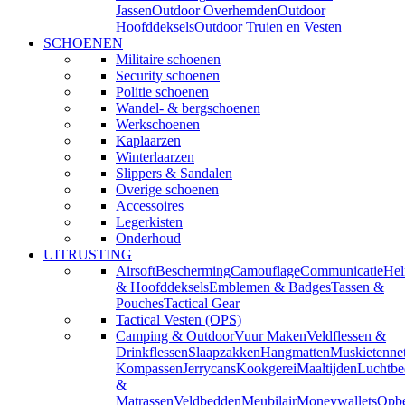
Jassen
Outdoor Overhemden
Outdoor
Hoofddeksels
Outdoor Truien en Vesten
SCHOENEN
Militaire schoenen
Security schoenen
Politie schoenen
Wandel- & bergschoenen
Werkschoenen
Kaplaarzen
Winterlaarzen
Slippers & Sandalen
Overige schoenen
Accessoires
Legerkisten
Onderhoud
UITRUSTING
Airsoft
Bescherming
Camouflage
Communicatie
He
& Hoofddeksels
Emblemen & Badges
Tassen &
Pouches
Tactical Gear
Tactical Vesten (OPS)
Camping & Outdoor
Vuur Maken
Veldflessen &
Drinkflessen
Slaapzakken
Hangmatten
Muskietenne
Kompassen
Jerrycans
Kookgerei
Maaltijden
Luchtbe
&
Matrassen
Veldbedden
Meubilair
Moneywallets
Opbe