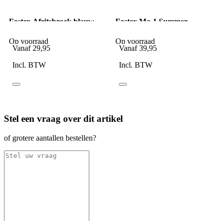
Fostex Afritsbroek blauw
Fostex Ma-1 Summer
Bomber Jack zwart
Op voorraad
Op voorraad
Vanaf
29,95
Vanaf
39,95
Incl. BTW
Incl. BTW
Stel een vraag over dit artikel
of grotere aantallen bestellen?