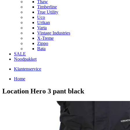
Thaw
Timberline
True Utility
Uco
Urikan
Varta
Vintage Industries
X-Treme
Zippo
Bata
SALE
Noodpakket
Klantenservice
Home
Location Hero 3 pant black