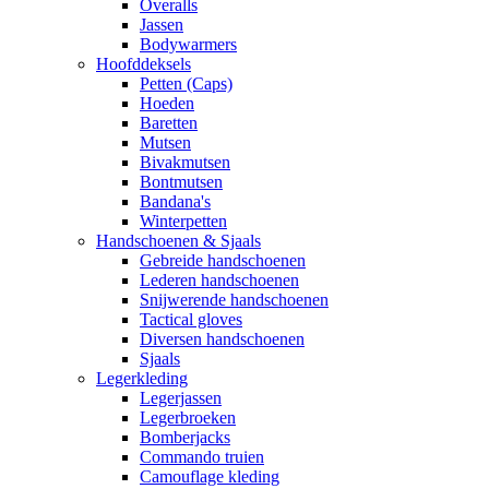
Overalls
Jassen
Bodywarmers
Hoofddeksels
Petten (Caps)
Hoeden
Baretten
Mutsen
Bivakmutsen
Bontmutsen
Bandana's
Winterpetten
Handschoenen & Sjaals
Gebreide handschoenen
Lederen handschoenen
Snijwerende handschoenen
Tactical gloves
Diversen handschoenen
Sjaals
Legerkleding
Legerjassen
Legerbroeken
Bomberjacks
Commando truien
Camouflage kleding