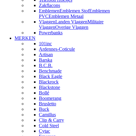
Zakflacons
Emblemen
Emblemen Stof
Emblemen
PVC
Emblemen Metaal
Vlaggen
Landen Vlaggen
Militaire
Vlaggen
Overige Vlaggen
Powerbanks
MERKEN
101inc
Ardennes-Coticule
Artisan
Barska
B.C.B.
Benchmade
Black Eagle
Blackrock
Blackstone
Bollé
Boomerang
Brusletto
Buck
Camillus
Clip & Carry
Cold Steel
Cytac