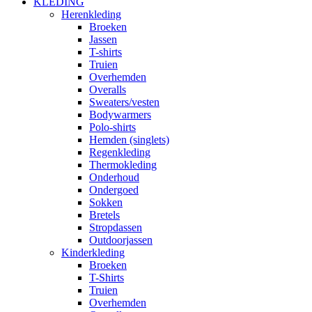
KLEDING
Herenkleding
Broeken
Jassen
T-shirts
Truien
Overhemden
Overalls
Sweaters/vesten
Bodywarmers
Polo-shirts
Hemden (singlets)
Regenkleding
Thermokleding
Onderhoud
Ondergoed
Sokken
Bretels
Stropdassen
Outdoorjassen
Kinderkleding
Broeken
T-Shirts
Truien
Overhemden