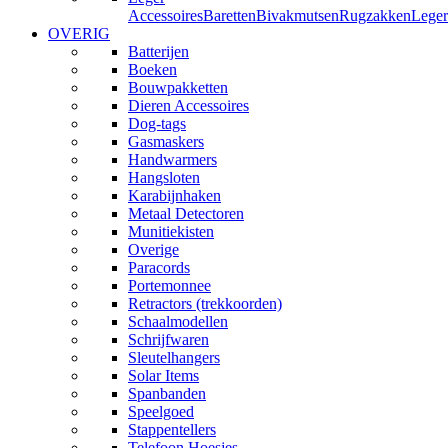
Accessoires
Baretten
Bivakmutsen
Rugzakken
Leger
OVERIG
Batterijen
Boeken
Bouwpakketten
Dieren Accessoires
Dog-tags
Gasmaskers
Handwarmers
Hangsloten
Karabijnhaken
Metaal Detectoren
Munitiekisten
Overige
Paracords
Portemonnee
Retractors (trekkoorden)
Schaalmodellen
Schrijfwaren
Sleutelhangers
Solar Items
Spanbanden
Speelgoed
Stappentellers
Telefoon Hoesjes