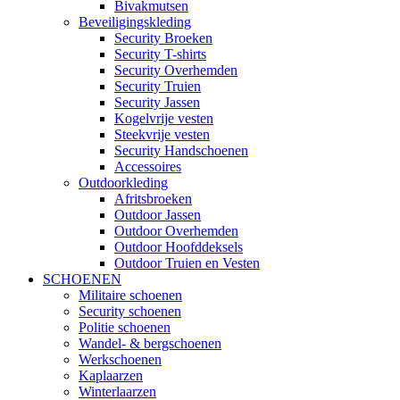
Bivakmutsen
Beveiligingskleding
Security Broeken
Security T-shirts
Security Overhemden
Security Truien
Security Jassen
Kogelvrije vesten
Steekvrije vesten
Security Handschoenen
Accessoires
Outdoorkleding
Afritsbroeken
Outdoor Jassen
Outdoor Overhemden
Outdoor Hoofddeksels
Outdoor Truien en Vesten
SCHOENEN
Militaire schoenen
Security schoenen
Politie schoenen
Wandel- & bergschoenen
Werkschoenen
Kaplaarzen
Winterlaarzen