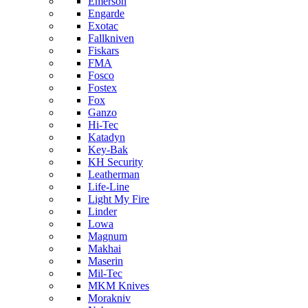
Emerson
Engarde
Exotac
Fallkniven
Fiskars
FMA
Fosco
Fostex
Fox
Ganzo
Hi-Tec
Katadyn
Key-Bak
KH Security
Leatherman
Life-Line
Light My Fire
Linder
Lowa
Magnum
Makhai
Maserin
Mil-Tec
MKM Knives
Morakniv