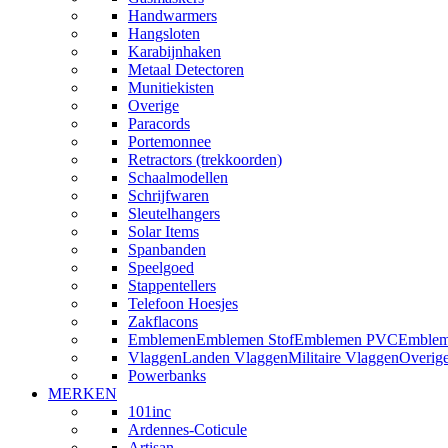
Handwarmers
Hangsloten
Karabijnhaken
Metaal Detectoren
Munitiekisten
Overige
Paracords
Portemonnee
Retractors (trekkoorden)
Schaalmodellen
Schrijfwaren
Sleutelhangers
Solar Items
Spanbanden
Speelgoed
Stappentellers
Telefoon Hoesjes
Zakflacons
Emblemen
Emblemen Stof
Emblemen PVC
Emblem
Vlaggen
Landen Vlaggen
Militaire Vlaggen
Overig
Powerbanks
MERKEN
101inc
Ardennes-Coticule
Artisan