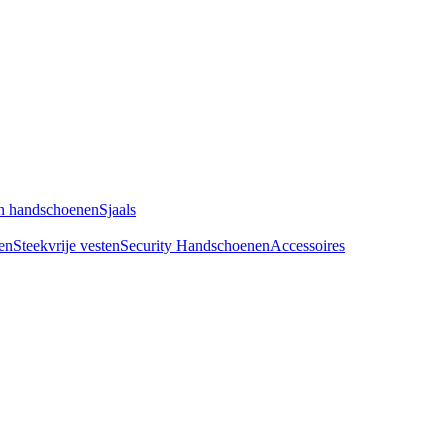
n handschoenen
Sjaals
en
Steekvrije vesten
Security Handschoenen
Accessoires