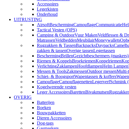
Accessoires
Legerkisten
Onderhoud
UITRUSTING
Airsoft
Bescherming
Camouflage
Communicatie
Hel
Tactical Vesten (OPS)
Camping & Outdoor
Vuur Maken
Veldflessen & Dr
Matrassen
Veldbedden
Meubilair
Moneywallets
Opbe
Rugzakken & Tassen
Backpacks
Daypacks
Camelba
zakken & tassen
Overige tassen
Legertassen
Bescherming
Brillen
Gezichtbeschermers (maskers)
Riemen & Koppels
Broekriemen
Koppelriemen
Kop
Verlichting
Zaklampen
Hoofdlampen
Helm Lampen
Messen & Tools
Zakmessen
Outdoor messen
Multi-
Schiet- & Boogsport
Wapentassen & koffers
Wapenh
Camouflage
Camouflagenetten
Legerverf
Schmink 
Kogelwerende vesten
Leger Accessoires
Baretten
Bivakmutsen
Rugzakke
OVERIG
Batterijen
Boeken
Bouwpakketten
Dieren Accessoires
Dog-tags
Gasmaskers