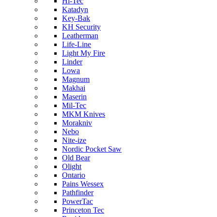
Hi-Tec
Katadyn
Key-Bak
KH Security
Leatherman
Life-Line
Light My Fire
Linder
Lowa
Magnum
Makhai
Maserin
Mil-Tec
MKM Knives
Morakniv
Nebo
Nite-ize
Nordic Pocket Saw
Old Bear
Olight
Ontario
Pains Wessex
Pathfinder
PowerTac
Princeton Tec