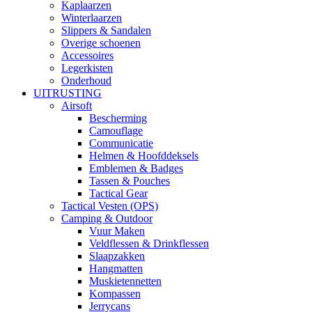
Kaplaarzen
Winterlaarzen
Slippers & Sandalen
Overige schoenen
Accessoires
Legerkisten
Onderhoud
UITRUSTING
Airsoft
Bescherming
Camouflage
Communicatie
Helmen & Hoofddeksels
Emblemen & Badges
Tassen & Pouches
Tactical Gear
Tactical Vesten (OPS)
Camping & Outdoor
Vuur Maken
Veldflessen & Drinkflessen
Slaapzakken
Hangmatten
Muskietennetten
Kompassen
Jerrycans