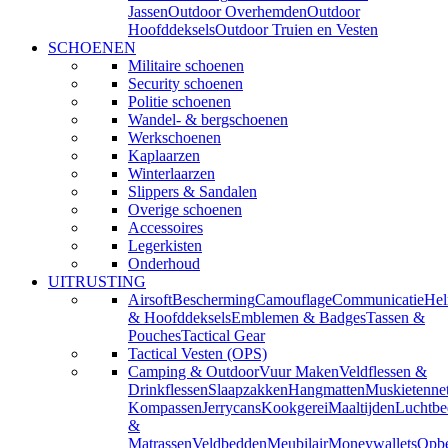
Jassen
Outdoor Overhemden
Outdoor
Hoofddeksels
Outdoor Truien en Vesten
SCHOENEN
Militaire schoenen
Security schoenen
Politie schoenen
Wandel- & bergschoenen
Werkschoenen
Kaplaarzen
Winterlaarzen
Slippers & Sandalen
Overige schoenen
Accessoires
Legerkisten
Onderhoud
UITRUSTING
Airsoft
Bescherming
Camouflage
Communicatie
He
& Hoofddeksels
Emblemen & Badges
Tassen &
Pouches
Tactical Gear
Tactical Vesten (OPS)
Camping & Outdoor
Vuur Maken
Veldflessen &
Drinkflessen
Slaapzakken
Hangmatten
Muskietenne
Kompassen
Jerrycans
Kookgerei
Maaltijden
Luchtbe
&
Matrassen
Veldbedden
Meubilair
Moneywallets
Opbe