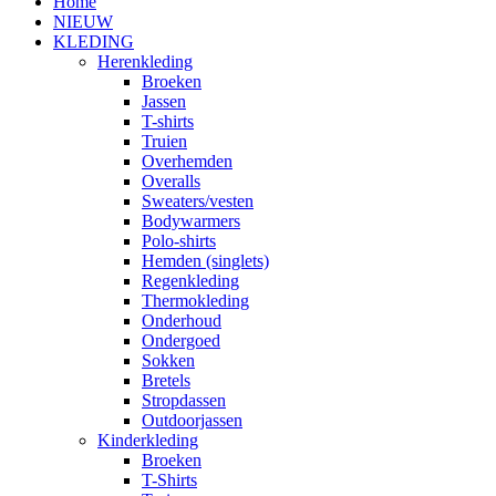
Home
NIEUW
KLEDING
Herenkleding
Broeken
Jassen
T-shirts
Truien
Overhemden
Overalls
Sweaters/vesten
Bodywarmers
Polo-shirts
Hemden (singlets)
Regenkleding
Thermokleding
Onderhoud
Ondergoed
Sokken
Bretels
Stropdassen
Outdoorjassen
Kinderkleding
Broeken
T-Shirts