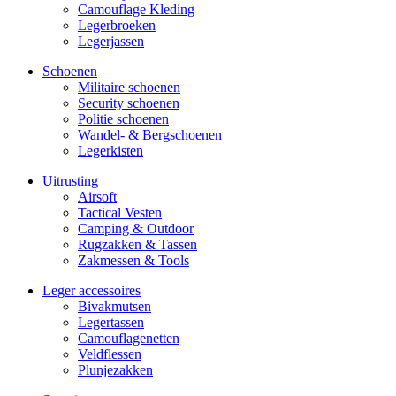
Camouflage Kleding
Legerbroeken
Legerjassen
Schoenen
Militaire schoe­nen
Security schoenen
Politie schoenen
Wandel- & Berg­­schoenen
Legerkisten
Uitrusting
Airsoft
Tactical Ves­ten
Camping & Outdoor
Rugzakken & Tassen
Zakmessen & Tools
Leger accessoires
Bivakmutsen
Legertassen
Camouflage­­netten
Veldflessen
Plunjezakken