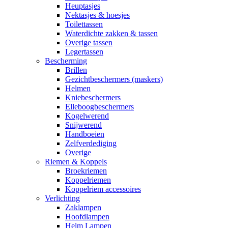
Heuptasjes
Nektasjes & hoesjes
Toilettassen
Waterdichte zakken & tassen
Overige tassen
Legertassen
Bescherming
Brillen
Gezichtbeschermers (maskers)
Helmen
Kniebeschermers
Elleboogbeschermers
Kogelwerend
Snijwerend
Handboeien
Zelfverdediging
Overige
Riemen & Koppels
Broekriemen
Koppelriemen
Koppelriem accessoires
Verlichting
Zaklampen
Hoofdlampen
Helm Lampen