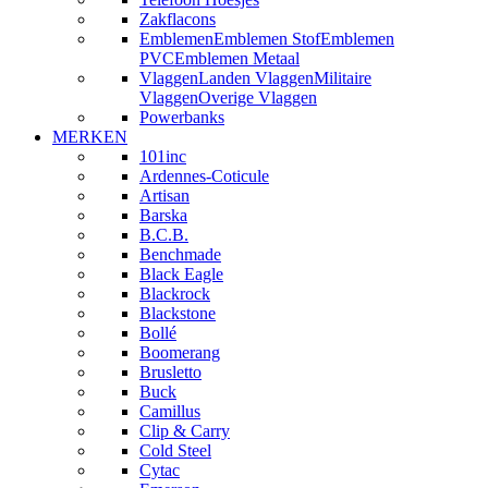
Zakflacons
Emblemen
Emblemen Stof
Emblemen
PVC
Emblemen Metaal
Vlaggen
Landen Vlaggen
Militaire
Vlaggen
Overige Vlaggen
Powerbanks
MERKEN
101inc
Ardennes-Coticule
Artisan
Barska
B.C.B.
Benchmade
Black Eagle
Blackrock
Blackstone
Bollé
Boomerang
Brusletto
Buck
Camillus
Clip & Carry
Cold Steel
Cytac