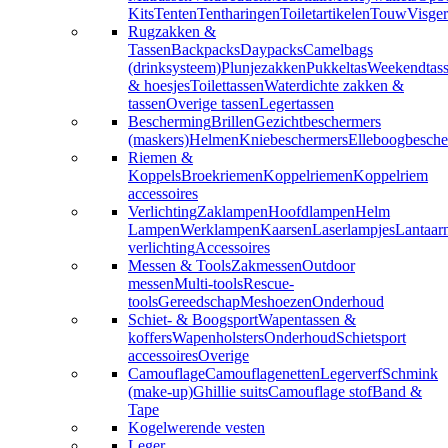
Kits
Tenten
Tentharingen
Toiletartikelen
Touw
Visger
Rugzakken &
Tassen
Backpacks
Daypacks
Camelbags
(drinksysteem)
Plunjezakken
Pukkeltas
Weekendtas
& hoesjes
Toilettassen
Waterdichte zakken &
tassen
Overige tassen
Legertassen
Bescherming
Brillen
Gezichtbeschermers
(maskers)
Helmen
Kniebeschermers
Elleboogbesche
Riemen &
Koppels
Broekriemen
Koppelriemen
Koppelriem
accessoires
Verlichting
Zaklampen
Hoofdlampen
Helm
Lampen
Werklampen
Kaarsen
Laserlampjes
Lantaar
verlichting
Accessoires
Messen & Tools
Zakmessen
Outdoor
messen
Multi-tools
Rescue-
tools
Gereedschap
Meshoezen
Onderhoud
Schiet- & Boogsport
Wapentassen &
koffers
Wapenholsters
Onderhoud
Schietsport
accessoires
Overige
Camouflage
Camouflagenetten
Legerverf
Schmink
(make-up)
Ghillie suits
Camouflage stof
Band &
Tape
Kogelwerende vesten
Leger