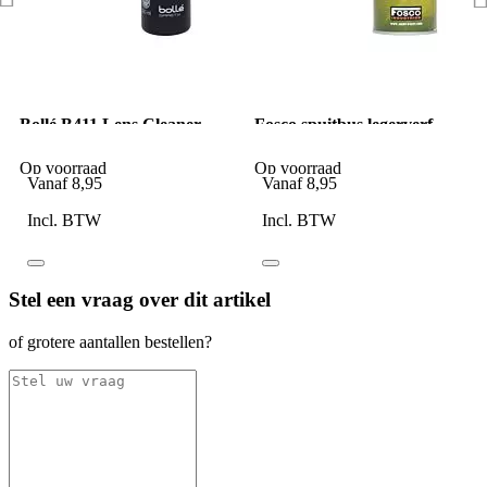
Bollé B411 Lens Cleaner
Fosco spuitbus legerverf
250ml 24 Blanco
400ml Flecktarn Grun
Op voorraad
Op voorraad
Vanaf
8,95
Vanaf
8,95
Incl. BTW
Incl. BTW
Stel een vraag over dit artikel
of grotere aantallen bestellen?