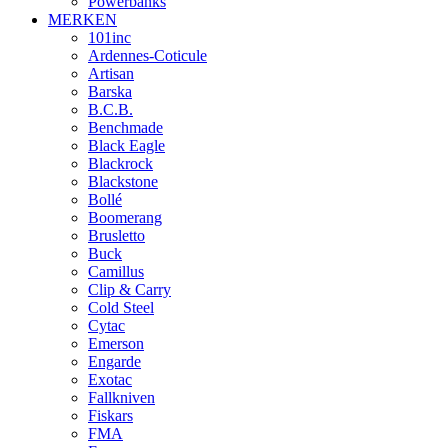
Powerbanks
MERKEN
101inc
Ardennes-Coticule
Artisan
Barska
B.C.B.
Benchmade
Black Eagle
Blackrock
Blackstone
Bollé
Boomerang
Brusletto
Buck
Camillus
Clip & Carry
Cold Steel
Cytac
Emerson
Engarde
Exotac
Fallkniven
Fiskars
FMA