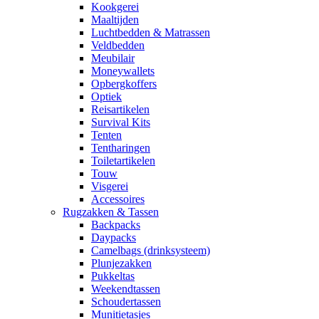
Kookgerei
Maaltijden
Luchtbedden & Matrassen
Veldbedden
Meubilair
Moneywallets
Opbergkoffers
Optiek
Reisartikelen
Survival Kits
Tenten
Tentharingen
Toiletartikelen
Touw
Visgerei
Accessoires
Rugzakken & Tassen
Backpacks
Daypacks
Camelbags (drinksysteem)
Plunjezakken
Pukkeltas
Weekendtassen
Schoudertassen
Munitietasjes