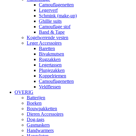
Camouflagenetten
Legerverf
Schmink (make-up)
Ghillie suits
Camouflage stof
Band & Tape
Kogelwerende vesten
Leger Accessoires
Baretten
Bivakmutsen
Rugzakken
Legertassen
Plunjezakken
Koppelriemen
Camouflagenetten
Veldflessen
OVERIG
Batterijen
Boeken
Bouwpakketten
Dieren Accessoires
Dog-tags
Gasmaskers
Handwarmers
Hangsloten