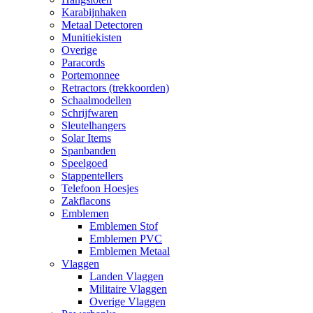
Karabijnhaken
Metaal Detectoren
Munitiekisten
Overige
Paracords
Portemonnee
Retractors (trekkoorden)
Schaalmodellen
Schrijfwaren
Sleutelhangers
Solar Items
Spanbanden
Speelgoed
Stappentellers
Telefoon Hoesjes
Zakflacons
Emblemen
Emblemen Stof
Emblemen PVC
Emblemen Metaal
Vlaggen
Landen Vlaggen
Militaire Vlaggen
Overige Vlaggen