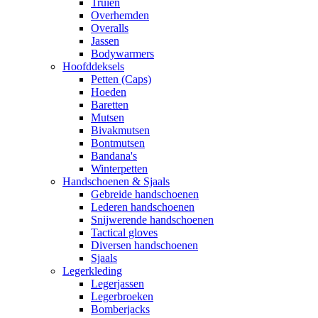
Truien
Overhemden
Overalls
Jassen
Bodywarmers
Hoofddeksels
Petten (Caps)
Hoeden
Baretten
Mutsen
Bivakmutsen
Bontmutsen
Bandana's
Winterpetten
Handschoenen & Sjaals
Gebreide handschoenen
Lederen handschoenen
Snijwerende handschoenen
Tactical gloves
Diversen handschoenen
Sjaals
Legerkleding
Legerjassen
Legerbroeken
Bomberjacks