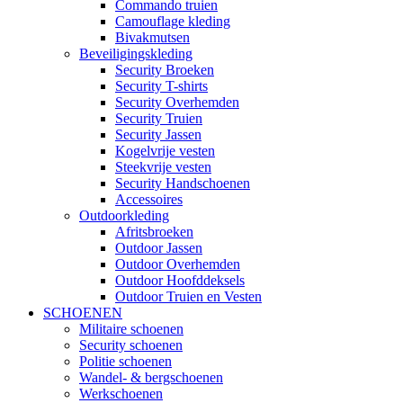
Commando truien
Camouflage kleding
Bivakmutsen
Beveiligingskleding
Security Broeken
Security T-shirts
Security Overhemden
Security Truien
Security Jassen
Kogelvrije vesten
Steekvrije vesten
Security Handschoenen
Accessoires
Outdoorkleding
Afritsbroeken
Outdoor Jassen
Outdoor Overhemden
Outdoor Hoofddeksels
Outdoor Truien en Vesten
SCHOENEN
Militaire schoenen
Security schoenen
Politie schoenen
Wandel- & bergschoenen
Werkschoenen