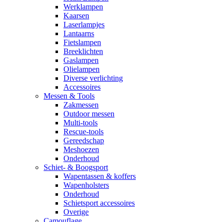
Werklampen
Kaarsen
Laserlampjes
Lantaarns
Fietslampen
Breeklichten
Gaslampen
Olielampen
Diverse verlichting
Accessoires
Messen & Tools
Zakmessen
Outdoor messen
Multi-tools
Rescue-tools
Gereedschap
Meshoezen
Onderhoud
Schiet- & Boogsport
Wapentassen & koffers
Wapenholsters
Onderhoud
Schietsport accessoires
Overige
Camouflage