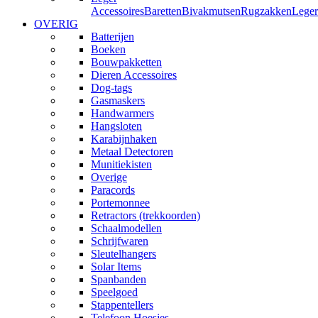
Accessoires
Baretten
Bivakmutsen
Rugzakken
Leger
OVERIG
Batterijen
Boeken
Bouwpakketten
Dieren Accessoires
Dog-tags
Gasmaskers
Handwarmers
Hangsloten
Karabijnhaken
Metaal Detectoren
Munitiekisten
Overige
Paracords
Portemonnee
Retractors (trekkoorden)
Schaalmodellen
Schrijfwaren
Sleutelhangers
Solar Items
Spanbanden
Speelgoed
Stappentellers
Telefoon Hoesjes