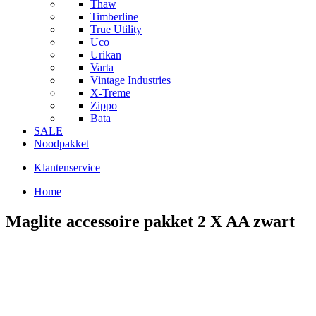
Thaw
Timberline
True Utility
Uco
Urikan
Varta
Vintage Industries
X-Treme
Zippo
Bata
SALE
Noodpakket
Klantenservice
Home
Maglite accessoire pakket 2 X AA zwart