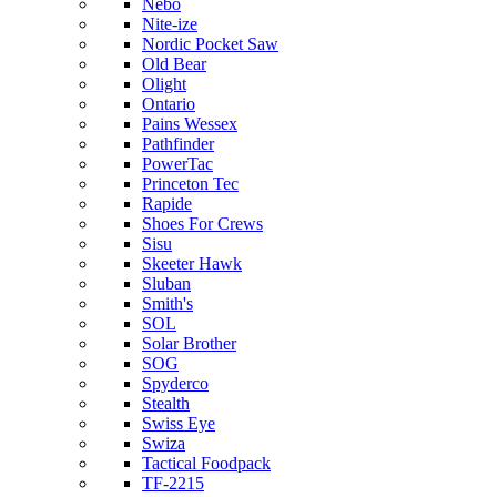
Nebo
Nite-ize
Nordic Pocket Saw
Old Bear
Olight
Ontario
Pains Wessex
Pathfinder
PowerTac
Princeton Tec
Rapide
Shoes For Crews
Sisu
Skeeter Hawk
Sluban
Smith's
SOL
Solar Brother
SOG
Spyderco
Stealth
Swiss Eye
Swiza
Tactical Foodpack
TF-2215