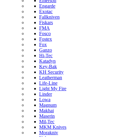
Emerson
Engarde
Exotac
Fallkniven
Fiskars
FMA
Fosco
Fostex
Fox
Ganzo
Hi-Tec
Katadyn
Key-Bak
KH Security
Leatherman
Life-Line
Light My Fire
Linder
Lowa
Magnum
Makhai
Maserin
Mil-Tec
MKM Knives
Morakniv