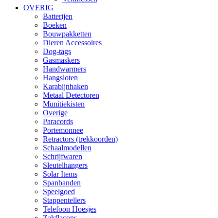
OVERIG
Batterijen
Boeken
Bouwpakketten
Dieren Accessoires
Dog-tags
Gasmaskers
Handwarmers
Hangsloten
Karabijnhaken
Metaal Detectoren
Munitiekisten
Overige
Paracords
Portemonnee
Retractors (trekkoorden)
Schaalmodellen
Schrijfwaren
Sleutelhangers
Solar Items
Spanbanden
Speelgoed
Stappentellers
Telefoon Hoesjes
Zakflacons