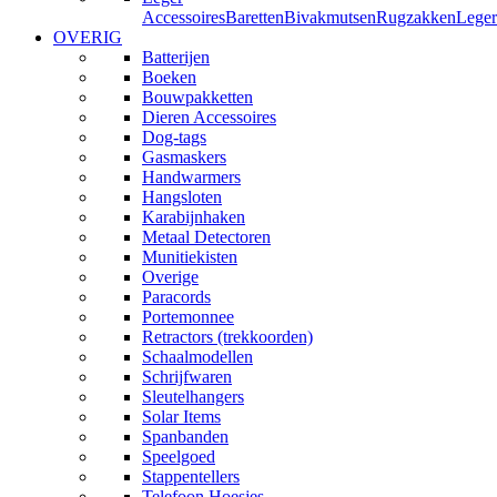
Accessoires
Baretten
Bivakmutsen
Rugzakken
Leger
OVERIG
Batterijen
Boeken
Bouwpakketten
Dieren Accessoires
Dog-tags
Gasmaskers
Handwarmers
Hangsloten
Karabijnhaken
Metaal Detectoren
Munitiekisten
Overige
Paracords
Portemonnee
Retractors (trekkoorden)
Schaalmodellen
Schrijfwaren
Sleutelhangers
Solar Items
Spanbanden
Speelgoed
Stappentellers
Telefoon Hoesjes