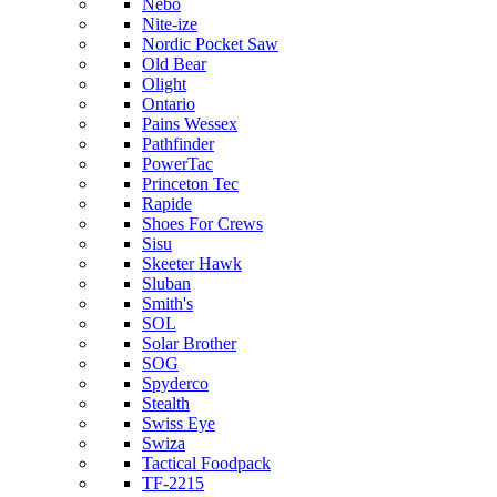
Nebo
Nite-ize
Nordic Pocket Saw
Old Bear
Olight
Ontario
Pains Wessex
Pathfinder
PowerTac
Princeton Tec
Rapide
Shoes For Crews
Sisu
Skeeter Hawk
Sluban
Smith's
SOL
Solar Brother
SOG
Spyderco
Stealth
Swiss Eye
Swiza
Tactical Foodpack
TF-2215