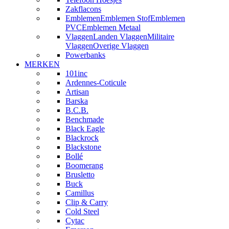
Zakflacons
Emblemen
Emblemen Stof
Emblemen
PVC
Emblemen Metaal
Vlaggen
Landen Vlaggen
Militaire
Vlaggen
Overige Vlaggen
Powerbanks
MERKEN
101inc
Ardennes-Coticule
Artisan
Barska
B.C.B.
Benchmade
Black Eagle
Blackrock
Blackstone
Bollé
Boomerang
Brusletto
Buck
Camillus
Clip & Carry
Cold Steel
Cytac