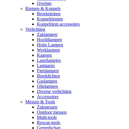
Overige
Riemen & Koppels
Broekriemen
Koppelriemen
Koppelriem accessoires
Verlichting
Zaklampen
Hoofdlampen
Helm Lampen
Werklampen
Kaarsen
Laserlampjes
Lantaarns
Fietslampen
Breeklichten
Gaslampen
Olielampen
Diverse verlichting
Accessoires
Messen & Tools
Zakmessen
Outdoor messen
Multi-tools
Rescue-tools
Gereedschap