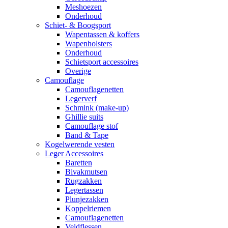
Meshoezen
Onderhoud
Schiet- & Boogsport
Wapentassen & koffers
Wapenholsters
Onderhoud
Schietsport accessoires
Overige
Camouflage
Camouflagenetten
Legerverf
Schmink (make-up)
Ghillie suits
Camouflage stof
Band & Tape
Kogelwerende vesten
Leger Accessoires
Baretten
Bivakmutsen
Rugzakken
Legertassen
Plunjezakken
Koppelriemen
Camouflagenetten
Veldflessen