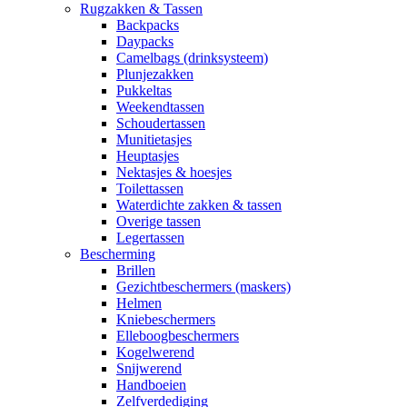
Rugzakken & Tassen
Backpacks
Daypacks
Camelbags (drinksysteem)
Plunjezakken
Pukkeltas
Weekendtassen
Schoudertassen
Munitietasjes
Heuptasjes
Nektasjes & hoesjes
Toilettassen
Waterdichte zakken & tassen
Overige tassen
Legertassen
Bescherming
Brillen
Gezichtbeschermers (maskers)
Helmen
Kniebeschermers
Elleboogbeschermers
Kogelwerend
Snijwerend
Handboeien
Zelfverdediging