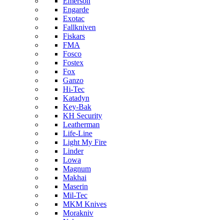
Emerson
Engarde
Exotac
Fallkniven
Fiskars
FMA
Fosco
Fostex
Fox
Ganzo
Hi-Tec
Katadyn
Key-Bak
KH Security
Leatherman
Life-Line
Light My Fire
Linder
Lowa
Magnum
Makhai
Maserin
Mil-Tec
MKM Knives
Morakniv