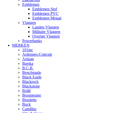
Emblemen
Emblemen Stof
Emblemen PVC
Emblemen Metaal
Vlaggen
Landen Vlaggen
Militaire Vlaggen
Overige Vlaggen
Powerbanks
MERKEN
101inc
Ardennes-Coticule
Artisan
Barska
B.C.B.
Benchmade
Black Eagle
Blackrock
Blackstone
Bollé
Boomerang
Brusletto
Buck
Camillus