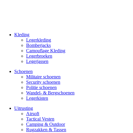
Kleding
Legerkleding
Bomberjacks
Camouflage Kleding
Legerbroeken
Legerjassen
Schoenen
Militaire schoe­nen
Security schoenen
Politie schoenen
Wandel- & Berg­­schoenen
Legerkisten
Uitrusting
Airsoft
Tactical Ves­ten
Camping & Outdoor
Rugzakken & Tassen