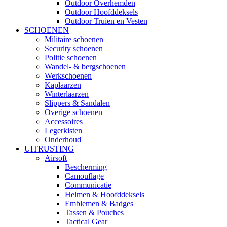
Outdoor Overhemden
Outdoor Hoofddeksels
Outdoor Truien en Vesten
SCHOENEN
Militaire schoenen
Security schoenen
Politie schoenen
Wandel- & bergschoenen
Werkschoenen
Kaplaarzen
Winterlaarzen
Slippers & Sandalen
Overige schoenen
Accessoires
Legerkisten
Onderhoud
UITRUSTING
Airsoft
Bescherming
Camouflage
Communicatie
Helmen & Hoofddeksels
Emblemen & Badges
Tassen & Pouches
Tactical Gear