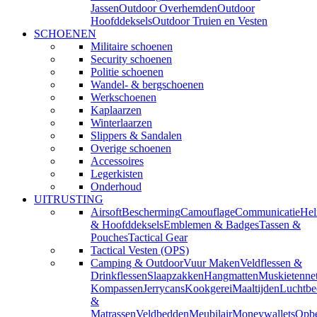
Jassen
Outdoor Overhemden
Outdoor
Hoofddeksels
Outdoor Truien en Vesten
SCHOENEN
Militaire schoenen
Security schoenen
Politie schoenen
Wandel- & bergschoenen
Werkschoenen
Kaplaarzen
Winterlaarzen
Slippers & Sandalen
Overige schoenen
Accessoires
Legerkisten
Onderhoud
UITRUSTING
Airsoft
Bescherming
Camouflage
Communicatie
He
& Hoofddeksels
Emblemen & Badges
Tassen &
Pouches
Tactical Gear
Tactical Vesten (OPS)
Camping & Outdoor
Vuur Maken
Veldflessen &
Drinkflessen
Slaapzakken
Hangmatten
Muskietenne
Kompassen
Jerrycans
Kookgerei
Maaltijden
Luchtbe
&
Matrassen
Veldbedden
Meubilair
Moneywallets
Opbe