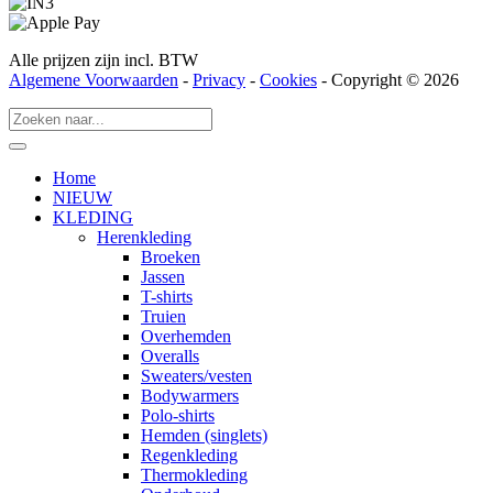
Alle prijzen zijn incl. BTW
Algemene Voorwaarden
-
Privacy
-
Cookies
- Copyright © 2026
Home
NIEUW
KLEDING
Herenkleding
Broeken
Jassen
T-shirts
Truien
Overhemden
Overalls
Sweaters/vesten
Bodywarmers
Polo-shirts
Hemden (singlets)
Regenkleding
Thermokleding