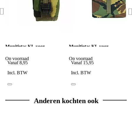
Munitietas KL voor
Munitietas KL voor
MOLLE vest nederlandse
MOLLE vest nederlandse
camo (E)
camo (B)
Op voorraad
Op voorraad
Vanaf
8,95
Vanaf
15,95
Incl. BTW
Incl. BTW
Anderen kochten ook