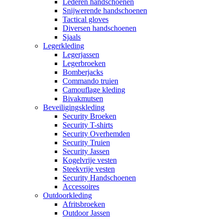
Lederen handschoenen
Snijwerende handschoenen
Tactical gloves
Diversen handschoenen
Sjaals
Legerkleding
Legerjassen
Legerbroeken
Bomberjacks
Commando truien
Camouflage kleding
Bivakmutsen
Beveiligingskleding
Security Broeken
Security T-shirts
Security Overhemden
Security Truien
Security Jassen
Kogelvrije vesten
Steekvrije vesten
Security Handschoenen
Accessoires
Outdoorkleding
Afritsbroeken
Outdoor Jassen