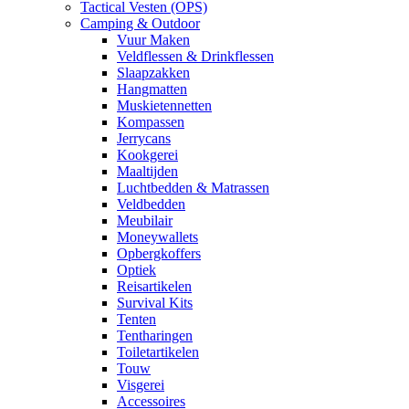
Tactical Vesten (OPS)
Camping & Outdoor
Vuur Maken
Veldflessen & Drinkflessen
Slaapzakken
Hangmatten
Muskietennetten
Kompassen
Jerrycans
Kookgerei
Maaltijden
Luchtbedden & Matrassen
Veldbedden
Meubilair
Moneywallets
Opbergkoffers
Optiek
Reisartikelen
Survival Kits
Tenten
Tentharingen
Toiletartikelen
Touw
Visgerei
Accessoires