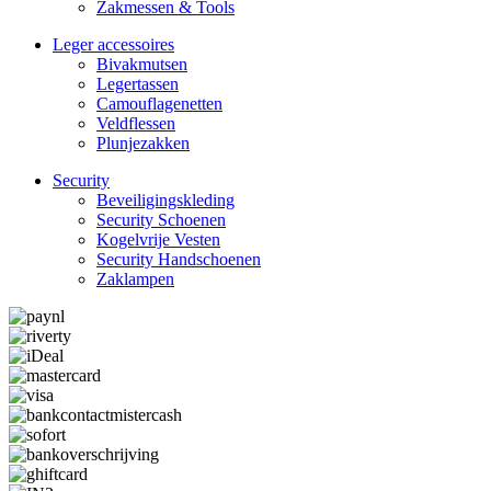
Zakmessen & Tools
Leger accessoires
Bivakmutsen
Legertassen
Camouflage­­netten
Veldflessen
Plunjezakken
Security
Beveiligings­­kleding
Security Schoenen
Kogelvrije Vesten
Security Hand­­schoenen
Zaklampen