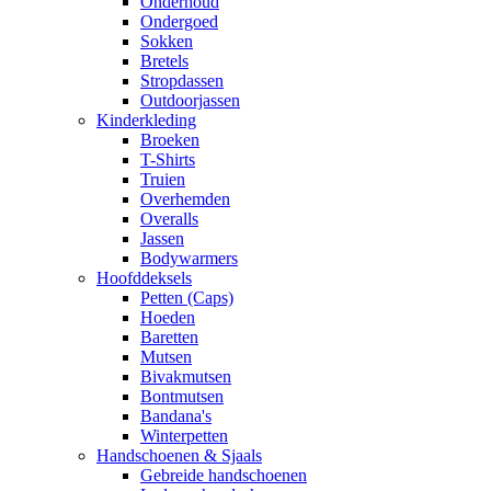
Onderhoud
Ondergoed
Sokken
Bretels
Stropdassen
Outdoorjassen
Kinderkleding
Broeken
T-Shirts
Truien
Overhemden
Overalls
Jassen
Bodywarmers
Hoofddeksels
Petten (Caps)
Hoeden
Baretten
Mutsen
Bivakmutsen
Bontmutsen
Bandana's
Winterpetten
Handschoenen & Sjaals
Gebreide handschoenen