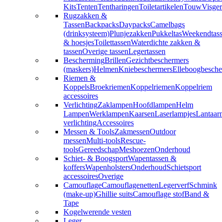
Kits
Tenten
Tentharingen
Toiletartikelen
Touw
Visger
Rugzakken &
Tassen
Backpacks
Daypacks
Camelbags
(drinksysteem)
Plunjezakken
Pukkeltas
Weekendtas
& hoesjes
Toilettassen
Waterdichte zakken &
tassen
Overige tassen
Legertassen
Bescherming
Brillen
Gezichtbeschermers
(maskers)
Helmen
Kniebeschermers
Elleboogbesche
Riemen &
Koppels
Broekriemen
Koppelriemen
Koppelriem
accessoires
Verlichting
Zaklampen
Hoofdlampen
Helm
Lampen
Werklampen
Kaarsen
Laserlampjes
Lantaar
verlichting
Accessoires
Messen & Tools
Zakmessen
Outdoor
messen
Multi-tools
Rescue-
tools
Gereedschap
Meshoezen
Onderhoud
Schiet- & Boogsport
Wapentassen &
koffers
Wapenholsters
Onderhoud
Schietsport
accessoires
Overige
Camouflage
Camouflagenetten
Legerverf
Schmink
(make-up)
Ghillie suits
Camouflage stof
Band &
Tape
Kogelwerende vesten
Leger