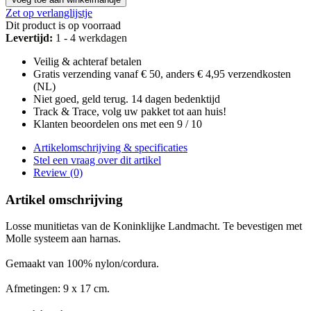
Zet op verlanglijstje
Dit product is op voorraad
Levertijd:
1 - 4 werkdagen
Veilig & achteraf betalen
Gratis verzending vanaf € 50, anders € 4,95 verzendkosten
(NL)
Niet goed, geld terug. 14 dagen bedenktijd
Track & Trace, volg uw pakket tot aan huis!
Klanten beoordelen ons met een 9 / 10
Artikelomschrijving & specificaties
Stel een vraag over dit artikel
Review (0)
Artikel omschrijving
Losse munitietas v
an de
Koninklijke Landmacht
.
T
e bevestigen met
Molle systeem aan harnas.
Gemaakt van 100% nylon/cordura.
Afmetingen: 9 x 17 cm.