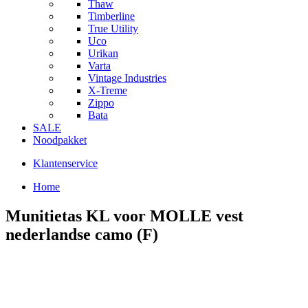
Thaw
Timberline
True Utility
Uco
Urikan
Varta
Vintage Industries
X-Treme
Zippo
Bata
SALE
Noodpakket
Klantenservice
Home
Munitietas KL voor MOLLE vest
nederlandse camo (F)