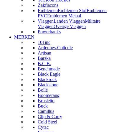
Zakflacons
Emblemen
Emblemen Stof
Emblemen
PVC
Emblemen Metaal
Vlaggen
Landen Vlaggen
Militaire
Vlaggen
Overige Vlaggen
Powerbanks
MERKEN
101inc
Ardennes-Coticule
Artisan
Barska
B.C.B.
Benchmade
Black Eagle
Blackrock
Blackstone
Bollé
Boomerang
Brusletto
Buck
Camillus
Clip & Carry
Cold Steel
Cytac