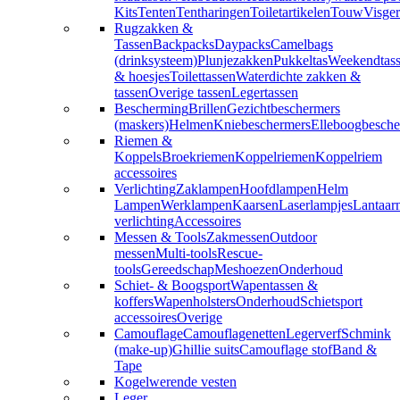
Kits
Tenten
Tentharingen
Toiletartikelen
Touw
Visger
Rugzakken &
Tassen
Backpacks
Daypacks
Camelbags
(drinksysteem)
Plunjezakken
Pukkeltas
Weekendtas
& hoesjes
Toilettassen
Waterdichte zakken &
tassen
Overige tassen
Legertassen
Bescherming
Brillen
Gezichtbeschermers
(maskers)
Helmen
Kniebeschermers
Elleboogbesche
Riemen &
Koppels
Broekriemen
Koppelriemen
Koppelriem
accessoires
Verlichting
Zaklampen
Hoofdlampen
Helm
Lampen
Werklampen
Kaarsen
Laserlampjes
Lantaar
verlichting
Accessoires
Messen & Tools
Zakmessen
Outdoor
messen
Multi-tools
Rescue-
tools
Gereedschap
Meshoezen
Onderhoud
Schiet- & Boogsport
Wapentassen &
koffers
Wapenholsters
Onderhoud
Schietsport
accessoires
Overige
Camouflage
Camouflagenetten
Legerverf
Schmink
(make-up)
Ghillie suits
Camouflage stof
Band &
Tape
Kogelwerende vesten
Leger