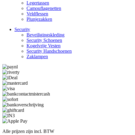
Legertassen
Camouflage­­netten
Veldflessen
Plunjezakken
Security
Beveiligings­­kleding
Security Schoenen
Kogelvrije Vesten
Security Hand­­schoenen
Zaklampen
Alle prijzen zijn incl. BTW