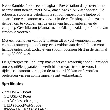
Nebo Rambler 100 is een draagbaar Powerstation die je overal mee
naartoe kunt nemen, met USB-, draadloze en AC-laadpoorten. De
robuuste, stootvaste behuizing is stijlvol genoeg om je laptop of
smartphone van stroom te voorzien in de coffeeshop en duurzaam
genoeg om te voldoen aan de eisen van het buitenleven en de
camping. Geschikt om je lantaarn, hoofdlamp, zaklamp of drone van
stroom te voorzien.
Met een vermogen van 96,2 wattuur zit er veel vermogen in een
compact ontwerp dat ook nog eens voldoet aan de richtlijnen voor
handbagageartikel, zodat je van stroom voorzien blijft in de terminal
en op 30.000 voet.
De geïntegreerde Led lamp maakt het een geweldig noodhulpmiddel
om essentiële apparaten te verlichten en van stroom te voorzien
tijdens een stroomstoring, en de rambler 100 kan zelfs worden
opgeladen via een zonnepaneel (apart verkrijgbaar).
Specificaties:
- 2 x USB-A Poort
- 1 x USB-C Poort
- 1 x Wireless charging
- LED ( Rood/Wit/Strobe)
- 5200mAh, 18.25V, 94.9Wh