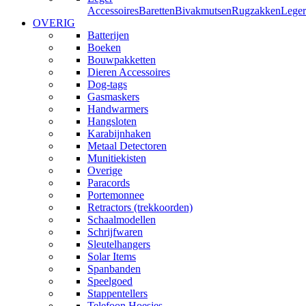
Accessoires
Baretten
Bivakmutsen
Rugzakken
Leger
OVERIG
Batterijen
Boeken
Bouwpakketten
Dieren Accessoires
Dog-tags
Gasmaskers
Handwarmers
Hangsloten
Karabijnhaken
Metaal Detectoren
Munitiekisten
Overige
Paracords
Portemonnee
Retractors (trekkoorden)
Schaalmodellen
Schrijfwaren
Sleutelhangers
Solar Items
Spanbanden
Speelgoed
Stappentellers
Telefoon Hoesjes