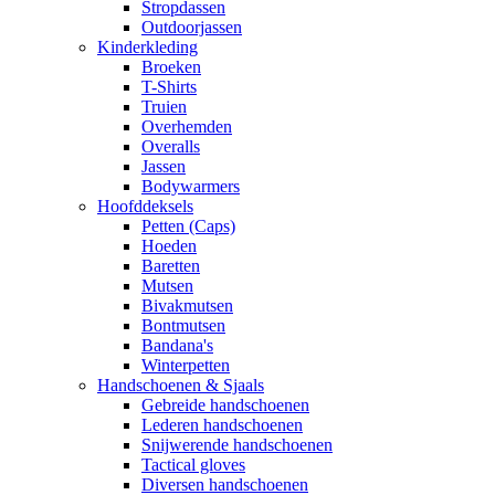
Stropdassen
Outdoorjassen
Kinderkleding
Broeken
T-Shirts
Truien
Overhemden
Overalls
Jassen
Bodywarmers
Hoofddeksels
Petten (Caps)
Hoeden
Baretten
Mutsen
Bivakmutsen
Bontmutsen
Bandana's
Winterpetten
Handschoenen & Sjaals
Gebreide handschoenen
Lederen handschoenen
Snijwerende handschoenen
Tactical gloves
Diversen handschoenen