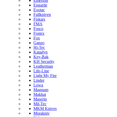
Emerson
Engarde
Exotac
Fallkniven
Fiskars
FMA
Fosco
Fostex
Fox
Ganzo
Hi-Tec
Katadyn
Key-Bak
KH Security
Leatherman
Life-Line
Light My Fire
Linder
Lowa
Magnum
Makhai
Maserin
Mil-Tec
MKM Knives
Morakniv