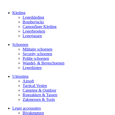
Kleding
Legerkleding
Bomberjacks
Camouflage Kleding
Legerbroeken
Legerjassen
Schoenen
Militaire schoe­nen
Security schoenen
Politie schoenen
Wandel- & Berg­­schoenen
Legerkisten
Uitrusting
Airsoft
Tactical Ves­ten
Camping & Outdoor
Rugzakken & Tassen
Zakmessen & Tools
Leger accessoires
Bivakmutsen