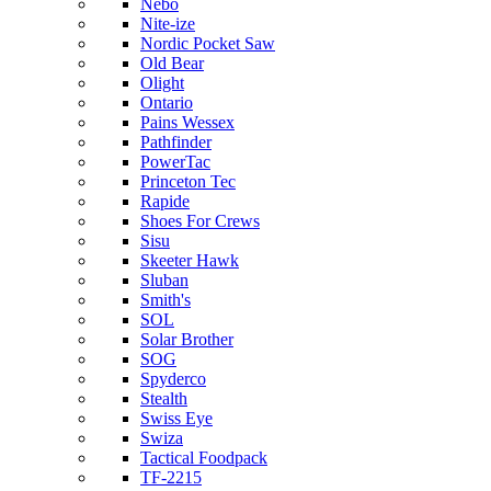
Nebo
Nite-ize
Nordic Pocket Saw
Old Bear
Olight
Ontario
Pains Wessex
Pathfinder
PowerTac
Princeton Tec
Rapide
Shoes For Crews
Sisu
Skeeter Hawk
Sluban
Smith's
SOL
Solar Brother
SOG
Spyderco
Stealth
Swiss Eye
Swiza
Tactical Foodpack
TF-2215