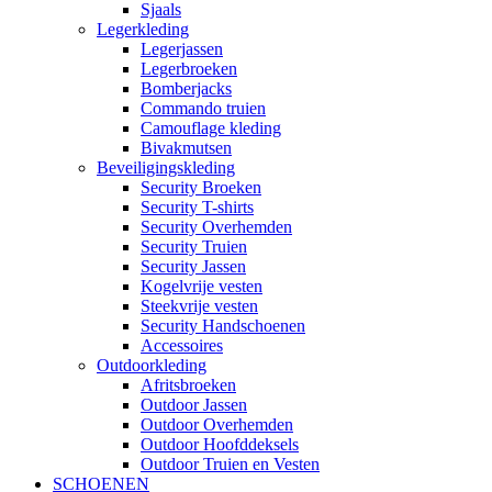
Sjaals
Legerkleding
Legerjassen
Legerbroeken
Bomberjacks
Commando truien
Camouflage kleding
Bivakmutsen
Beveiligingskleding
Security Broeken
Security T-shirts
Security Overhemden
Security Truien
Security Jassen
Kogelvrije vesten
Steekvrije vesten
Security Handschoenen
Accessoires
Outdoorkleding
Afritsbroeken
Outdoor Jassen
Outdoor Overhemden
Outdoor Hoofddeksels
Outdoor Truien en Vesten
SCHOENEN