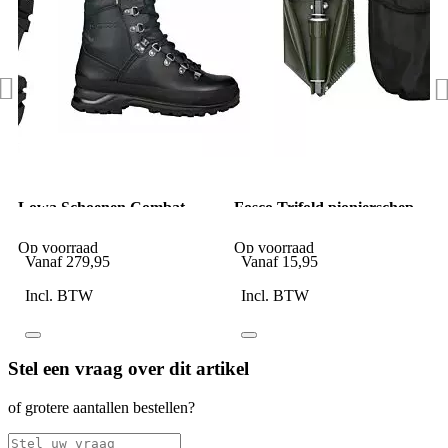
Lowa Schoenen Combat
Fosco Trifold pionierschep
Boot CEN GTX PT
met hoes groen
TaskForce black
Op voorraad
Op voorraad
Vanaf
279,95
Vanaf
15,95
Incl. BTW
Incl. BTW
Stel een vraag over dit artikel
of grotere aantallen bestellen?