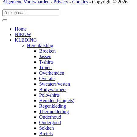
Algemene Voorwaarden
-
Privacy
-
Cookies
- Copyright © 2026
Home
NIEUW
KLEDING
Herenkleding
Broeken
Jassen
T-shirts
Truien
Overhemden
Overalls
Sweaters/vesten
Bodywarmers
Polo-shirts
Hemden (singlets)
Regenkleding
Thermokleding
Onderhoud
Ondergoed
Sokken
Bretels