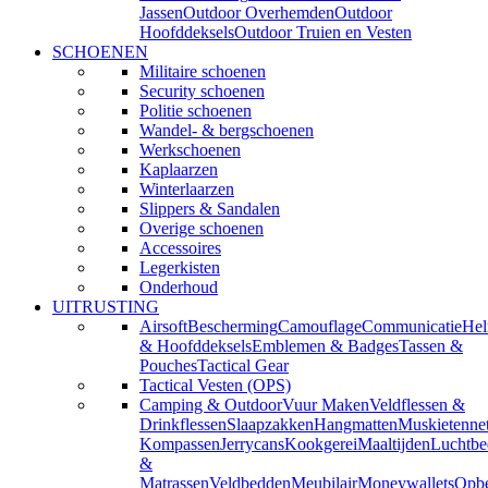
Jassen
Outdoor Overhemden
Outdoor
Hoofddeksels
Outdoor Truien en Vesten
SCHOENEN
Militaire schoenen
Security schoenen
Politie schoenen
Wandel- & bergschoenen
Werkschoenen
Kaplaarzen
Winterlaarzen
Slippers & Sandalen
Overige schoenen
Accessoires
Legerkisten
Onderhoud
UITRUSTING
Airsoft
Bescherming
Camouflage
Communicatie
He
& Hoofddeksels
Emblemen & Badges
Tassen &
Pouches
Tactical Gear
Tactical Vesten (OPS)
Camping & Outdoor
Vuur Maken
Veldflessen &
Drinkflessen
Slaapzakken
Hangmatten
Muskietenne
Kompassen
Jerrycans
Kookgerei
Maaltijden
Luchtbe
&
Matrassen
Veldbedden
Meubilair
Moneywallets
Opbe