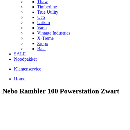
Thaw
Timberline
True Utility
Uco
Urikan
Varta
Vintage Industries
X-Treme
Zippo
Bata
SALE
Noodpakket
Klantenservice
Home
Nebo Rambler 100 Powerstation Zwart