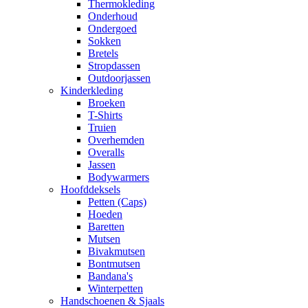
Thermokleding
Onderhoud
Ondergoed
Sokken
Bretels
Stropdassen
Outdoorjassen
Kinderkleding
Broeken
T-Shirts
Truien
Overhemden
Overalls
Jassen
Bodywarmers
Hoofddeksels
Petten (Caps)
Hoeden
Baretten
Mutsen
Bivakmutsen
Bontmutsen
Bandana's
Winterpetten
Handschoenen & Sjaals