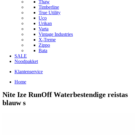
Thaw
Timberline
True Utility
Uco
Urikan
Varta
Vintage Industries
X-Treme
Zippo
Bata
SALE
Noodpakket
Klantenservice
Home
Nite Ize RunOff Waterbestendige reistas
blauw s