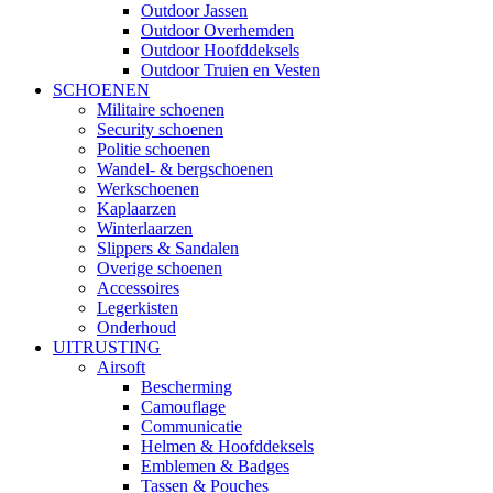
Outdoor Jassen
Outdoor Overhemden
Outdoor Hoofddeksels
Outdoor Truien en Vesten
SCHOENEN
Militaire schoenen
Security schoenen
Politie schoenen
Wandel- & bergschoenen
Werkschoenen
Kaplaarzen
Winterlaarzen
Slippers & Sandalen
Overige schoenen
Accessoires
Legerkisten
Onderhoud
UITRUSTING
Airsoft
Bescherming
Camouflage
Communicatie
Helmen & Hoofddeksels
Emblemen & Badges
Tassen & Pouches