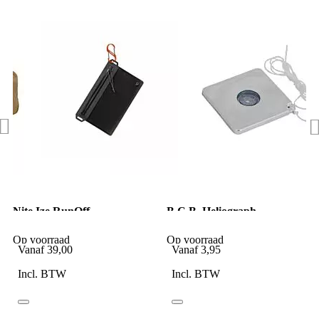
Nite Ize RunOff
B.C.B. Heliograph
Waterbestendige reistas
Noodsignaal Spiegel
antraciet s
Op voorraad
Op voorraad
Vanaf
39,00
Vanaf
3,95
Incl. BTW
Incl. BTW