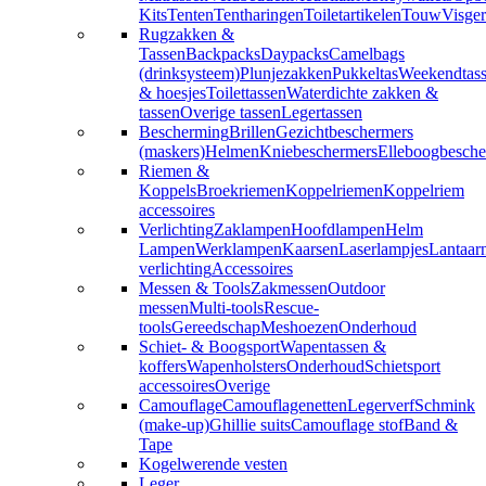
Kits
Tenten
Tentharingen
Toiletartikelen
Touw
Visger
Rugzakken &
Tassen
Backpacks
Daypacks
Camelbags
(drinksysteem)
Plunjezakken
Pukkeltas
Weekendtas
& hoesjes
Toilettassen
Waterdichte zakken &
tassen
Overige tassen
Legertassen
Bescherming
Brillen
Gezichtbeschermers
(maskers)
Helmen
Kniebeschermers
Elleboogbesche
Riemen &
Koppels
Broekriemen
Koppelriemen
Koppelriem
accessoires
Verlichting
Zaklampen
Hoofdlampen
Helm
Lampen
Werklampen
Kaarsen
Laserlampjes
Lantaar
verlichting
Accessoires
Messen & Tools
Zakmessen
Outdoor
messen
Multi-tools
Rescue-
tools
Gereedschap
Meshoezen
Onderhoud
Schiet- & Boogsport
Wapentassen &
koffers
Wapenholsters
Onderhoud
Schietsport
accessoires
Overige
Camouflage
Camouflagenetten
Legerverf
Schmink
(make-up)
Ghillie suits
Camouflage stof
Band &
Tape
Kogelwerende vesten
Leger