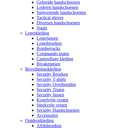
Gebreide handschoenen
Lederen handschoenen
Snijwerende handschoenen
Tactical gloves
Diversen handschoenen
Sjaals
Legerkleding
Legerjassen
Legerbroeken
Bomberjacks
Commando truien
Camouflage kleding
Bivakmutsen
Beveiligingskleding
Security Broeken
Security T-shirts
Security Overhemden
Security Truien
Security Jassen
Kogelvrije vesten
Steekvrije vesten
Security Handschoenen
Accessoires
Outdoorkleding
Afritsbroeken