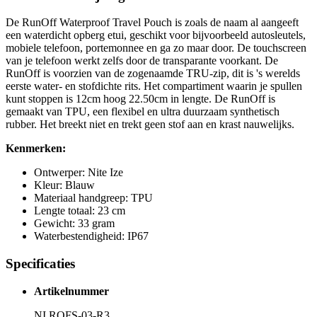
De RunOff Waterproof Travel Pouch is zoals de naam al aangeeft
een waterdicht opberg etui, geschikt voor bijvoorbeeld autosleutels,
mobiele telefoon, portemonnee en ga zo maar door. De touchscreen
van je telefoon werkt zelfs door de transparante voorkant. De
RunOff is voorzien van de zogenaamde TRU-zip, dit is 's werelds
eerste water- en stofdichte rits. Het compartiment waarin je spullen
kunt stoppen is 12cm hoog 22.50cm in lengte. De RunOff is
gemaakt van TPU, een flexibel en ultra duurzaam synthetisch
rubber. Het breekt niet en trekt geen stof aan en krast nauwelijks.
Kenmerken:
Ontwerper: Nite Ize
Kleur: Blauw
Materiaal handgreep: TPU
Lengte totaal: 23 cm
Gewicht: 33 gram
Waterbestendigheid: IP67
Specificaties
Artikelnummer
NI ROFS-03-R3