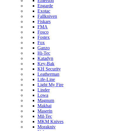
Emerson
Engarde
Exotac
Fallkniven
Fiskars
FMA
Fosco
Fostex
Fox
Ganzo
Hi-Tec
Katadyn
Key-Bak
KH Security
Leatherman
Life-Line
Light My Fire
Linder
Lowa
Magnum
Makhai
Maserin
Mil-Tec
MKM Knives
Morakniv