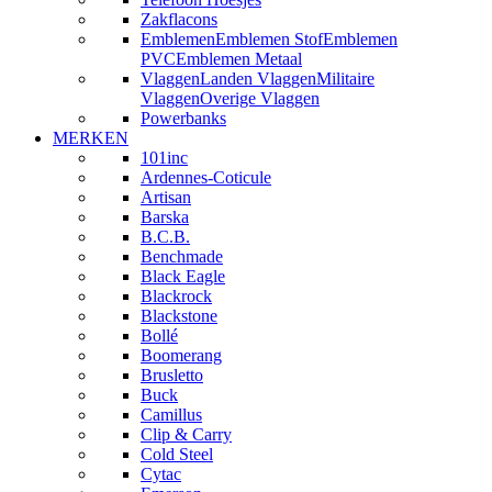
Zakflacons
Emblemen
Emblemen Stof
Emblemen
PVC
Emblemen Metaal
Vlaggen
Landen Vlaggen
Militaire
Vlaggen
Overige Vlaggen
Powerbanks
MERKEN
101inc
Ardennes-Coticule
Artisan
Barska
B.C.B.
Benchmade
Black Eagle
Blackrock
Blackstone
Bollé
Boomerang
Brusletto
Buck
Camillus
Clip & Carry
Cold Steel
Cytac