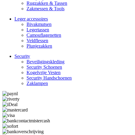
Rugzakken & Tassen
Zakmessen & Tools
Leger accessoires
Bivakmutsen
Legertassen
Camouflage­­netten
Veldflessen
Plunjezakken
Security
Beveiligings­­kleding
Security Schoenen
Kogelvrije Vesten
Security Hand­­schoenen
Zaklampen