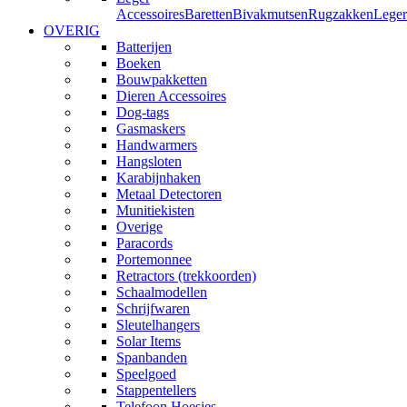
Accessoires
Baretten
Bivakmutsen
Rugzakken
Leger
OVERIG
Batterijen
Boeken
Bouwpakketten
Dieren Accessoires
Dog-tags
Gasmaskers
Handwarmers
Hangsloten
Karabijnhaken
Metaal Detectoren
Munitiekisten
Overige
Paracords
Portemonnee
Retractors (trekkoorden)
Schaalmodellen
Schrijfwaren
Sleutelhangers
Solar Items
Spanbanden
Speelgoed
Stappentellers
Telefoon Hoesjes