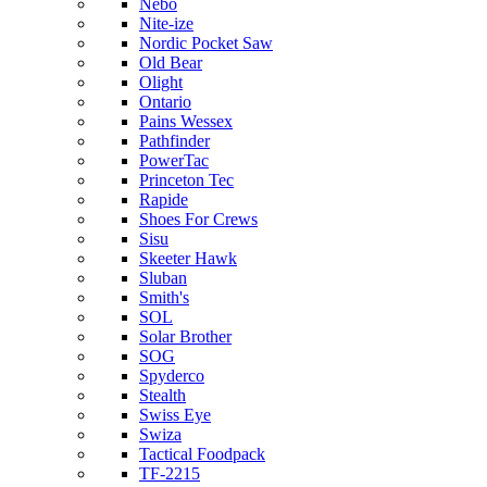
Nebo
Nite-ize
Nordic Pocket Saw
Old Bear
Olight
Ontario
Pains Wessex
Pathfinder
PowerTac
Princeton Tec
Rapide
Shoes For Crews
Sisu
Skeeter Hawk
Sluban
Smith's
SOL
Solar Brother
SOG
Spyderco
Stealth
Swiss Eye
Swiza
Tactical Foodpack
TF-2215