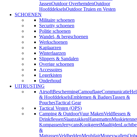
Jassen
Outdoor Overhemden
Outdoor
Hoofddeksels
Outdoor Truien en Vesten
SCHOENEN
Militaire schoenen
Security schoenen
Politie schoenen
Wandel- & bergschoenen
Werkschoenen
Kaplaarzen
Winterlaarzen
Slippers & Sandalen
Overige schoenen
Accessoires
Legerkisten
Onderhoud
UITRUSTING
Airsoft
Bescherming
Camouflage
Communicatie
He
& Hoofddeksels
Emblemen & Badges
Tassen &
Pouches
Tactical Gear
Tactical Vesten (OPS)
Camping & Outdoor
Vuur Maken
Veldflessen &
Drinkflessen
Slaapzakken
Hangmatten
Muskietenne
Kompassen
Jerrycans
Kookgerei
Maaltijden
Luchtbe
&
Matrassen
Veldbedden
Meubilair
Moneywallets
Opbe