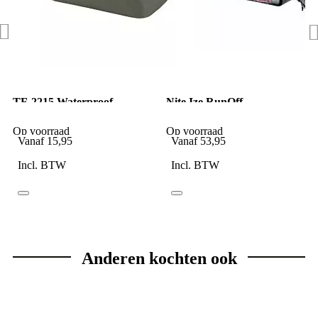
TF-2215 Waterproof
Nite Ize RunOff
Outdoor Storage Pouch
Waterbestendige Toilettas
Ranger Green
amtraciet
Op voorraad
Op voorraad
Vanaf
15,95
Vanaf
53,95
Incl. BTW
Incl. BTW
Anderen kochten ook