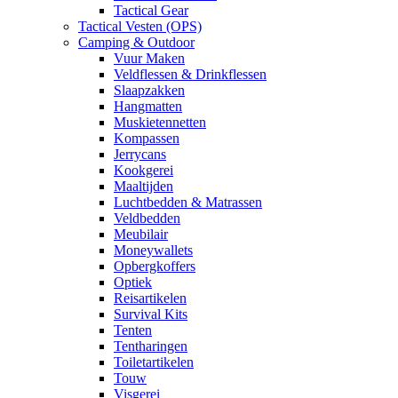
Tactical Gear
Tactical Vesten (OPS)
Camping & Outdoor
Vuur Maken
Veldflessen & Drinkflessen
Slaapzakken
Hangmatten
Muskietennetten
Kompassen
Jerrycans
Kookgerei
Maaltijden
Luchtbedden & Matrassen
Veldbedden
Meubilair
Moneywallets
Opbergkoffers
Optiek
Reisartikelen
Survival Kits
Tenten
Tentharingen
Toiletartikelen
Touw
Visgerei