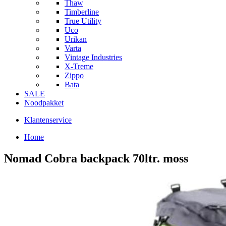
Thaw
Timberline
True Utility
Uco
Urikan
Varta
Vintage Industries
X-Treme
Zippo
Bata
SALE
Noodpakket
Klantenservice
Home
Nomad Cobra backpack 70ltr. moss