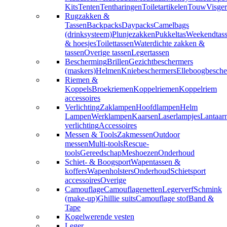
Kits
Tenten
Tentharingen
Toiletartikelen
Touw
Visger
Rugzakken &
Tassen
Backpacks
Daypacks
Camelbags
(drinksysteem)
Plunjezakken
Pukkeltas
Weekendtas
& hoesjes
Toilettassen
Waterdichte zakken &
tassen
Overige tassen
Legertassen
Bescherming
Brillen
Gezichtbeschermers
(maskers)
Helmen
Kniebeschermers
Elleboogbesche
Riemen &
Koppels
Broekriemen
Koppelriemen
Koppelriem
accessoires
Verlichting
Zaklampen
Hoofdlampen
Helm
Lampen
Werklampen
Kaarsen
Laserlampjes
Lantaar
verlichting
Accessoires
Messen & Tools
Zakmessen
Outdoor
messen
Multi-tools
Rescue-
tools
Gereedschap
Meshoezen
Onderhoud
Schiet- & Boogsport
Wapentassen &
koffers
Wapenholsters
Onderhoud
Schietsport
accessoires
Overige
Camouflage
Camouflagenetten
Legerverf
Schmink
(make-up)
Ghillie suits
Camouflage stof
Band &
Tape
Kogelwerende vesten
Leger