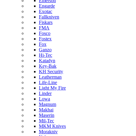
Emerson
Engarde
Exotac
Fallkniven
Fiskars
FMA
Fosco
Fostex
Fox
Ganzo
Hi-Tec
Katadyn
Key-Bak
KH Security
Leatherman
Life-Line
Light My Fire
Linder
Lowa
Magnum
Makhai
Maserin
Mil-Tec
MKM Knives
Morakniv