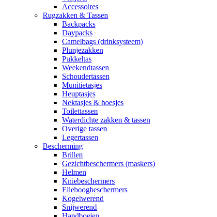
Accessoires
Rugzakken & Tassen
Backpacks
Daypacks
Camelbags (drinksysteem)
Plunjezakken
Pukkeltas
Weekendtassen
Schoudertassen
Munitietasjes
Heuptasjes
Nektasjes & hoesjes
Toilettassen
Waterdichte zakken & tassen
Overige tassen
Legertassen
Bescherming
Brillen
Gezichtbeschermers (maskers)
Helmen
Kniebeschermers
Elleboogbeschermers
Kogelwerend
Snijwerend
Handboeien