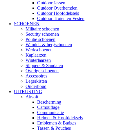
Outdoor Jassen
Outdoor Overhemden
Outdoor Hoofddeksels
Outdoor Truien en Vesten
SCHOENEN
Militaire schoenen
Security schoenen
Politie schoenen
Wandel- & bergschoenen
Werkschoenen
Kaplaarzen
Winterlaarzen
Slippers & Sandalen
Overige schoenen
Accessoires
Legerkisten
Onderhoud
UITRUSTING
Airsoft
Bescherming
Camouflage
Communicatie
Helmen & Hoofddeksels
Emblemen & Badges
Tassen & Pouches