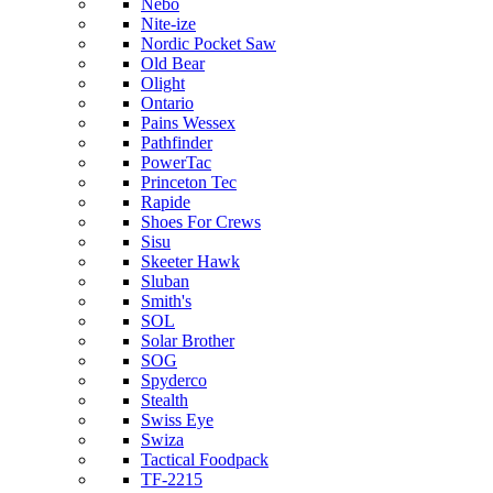
Nebo
Nite-ize
Nordic Pocket Saw
Old Bear
Olight
Ontario
Pains Wessex
Pathfinder
PowerTac
Princeton Tec
Rapide
Shoes For Crews
Sisu
Skeeter Hawk
Sluban
Smith's
SOL
Solar Brother
SOG
Spyderco
Stealth
Swiss Eye
Swiza
Tactical Foodpack
TF-2215