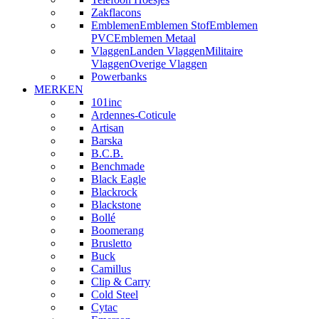
Zakflacons
Emblemen
Emblemen Stof
Emblemen
PVC
Emblemen Metaal
Vlaggen
Landen Vlaggen
Militaire
Vlaggen
Overige Vlaggen
Powerbanks
MERKEN
101inc
Ardennes-Coticule
Artisan
Barska
B.C.B.
Benchmade
Black Eagle
Blackrock
Blackstone
Bollé
Boomerang
Brusletto
Buck
Camillus
Clip & Carry
Cold Steel
Cytac