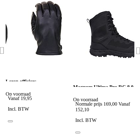
Leren officiers
handschoenen zwart
Magnum Ultima Pro RC 8.0
WP Zwart
Op voorraad
Vanaf
19,95
Op voorraad
Normale prijs
169,00
Vanaf
Incl. BTW
152,10
Incl. BTW