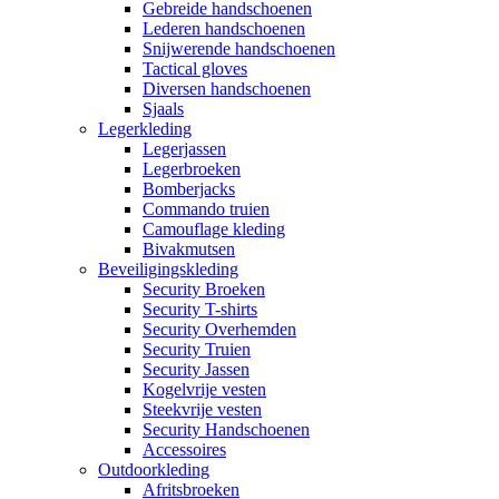
Gebreide handschoenen
Lederen handschoenen
Snijwerende handschoenen
Tactical gloves
Diversen handschoenen
Sjaals
Legerkleding
Legerjassen
Legerbroeken
Bomberjacks
Commando truien
Camouflage kleding
Bivakmutsen
Beveiligingskleding
Security Broeken
Security T-shirts
Security Overhemden
Security Truien
Security Jassen
Kogelvrije vesten
Steekvrije vesten
Security Handschoenen
Accessoires
Outdoorkleding
Afritsbroeken