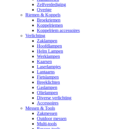
Zelfverdediging
Overige
Riemen & Koppels
Broekriemen
Koppelriemen
Koppelriem accessoires
Verlichting
Zaklampen
Hoofdlampen
Helm Lampen
Werklampen
Kaarsen
Laserlampjes
Lantaarns
Fietslampen
Breeklichten
Gaslampen
Olielampen
Diverse verlichting
Accessoires
Messen & Tools
Zakmessen
Outdoor messen
Multi-tools
Rescue-tools