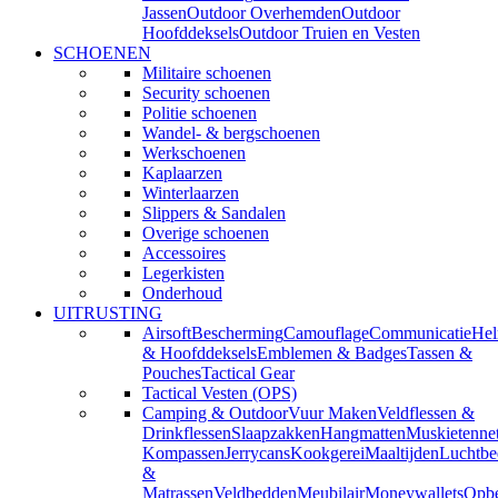
Jassen
Outdoor Overhemden
Outdoor
Hoofddeksels
Outdoor Truien en Vesten
SCHOENEN
Militaire schoenen
Security schoenen
Politie schoenen
Wandel- & bergschoenen
Werkschoenen
Kaplaarzen
Winterlaarzen
Slippers & Sandalen
Overige schoenen
Accessoires
Legerkisten
Onderhoud
UITRUSTING
Airsoft
Bescherming
Camouflage
Communicatie
He
& Hoofddeksels
Emblemen & Badges
Tassen &
Pouches
Tactical Gear
Tactical Vesten (OPS)
Camping & Outdoor
Vuur Maken
Veldflessen &
Drinkflessen
Slaapzakken
Hangmatten
Muskietenne
Kompassen
Jerrycans
Kookgerei
Maaltijden
Luchtbe
&
Matrassen
Veldbedden
Meubilair
Moneywallets
Opbe