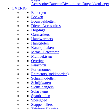
Accessoires
Baretten
Bivakmutsen
Rugzakken
Leger
OVERIG
Batterijen
Boeken
Bouwpakketten
Dieren Accessoires
Dog-tags
Gasmaskers
Handwarmers
Hangsloten
Karabijnhaken
Metaal Detectoren
Munitiekisten
Overige
Paracords
Portemonnee
Retractors (trekkoorden)
Schaalmodellen
Schrijfwaren
Sleutelhangers
Solar Items
Spanbanden
Speelgoed
Stappentellers
Telefoon Hoesjes