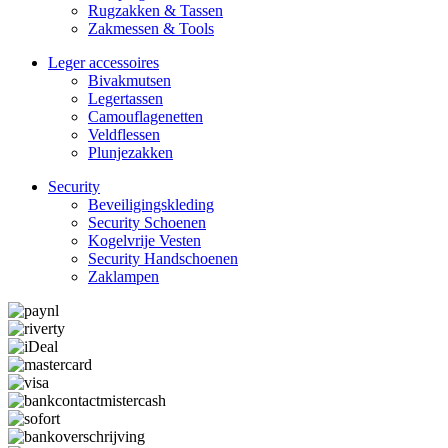
Rugzakken & Tassen
Zakmessen & Tools
Leger accessoires
Bivakmutsen
Legertassen
Camouflage­­netten
Veldflessen
Plunjezakken
Security
Beveiligings­­kleding
Security Schoenen
Kogelvrije Vesten
Security Hand­­schoenen
Zaklampen