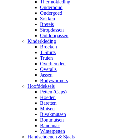
Thermokleding
Onderhoud
Ondergoed
Sokken
Bretels
Stropdassen
Outdoorjassen
Kinderkleding
Broeken
T-Shirts
Truien
Overhemden
Overalls
Jassen
Bodywarmers
Hoofddeksels
Petten (Caps)
Hoeden
Baretten
Mutsen
Bivakmutsen
Bontmutsen
Bandana's
Winterpetten
Handschoenen & Sjaals