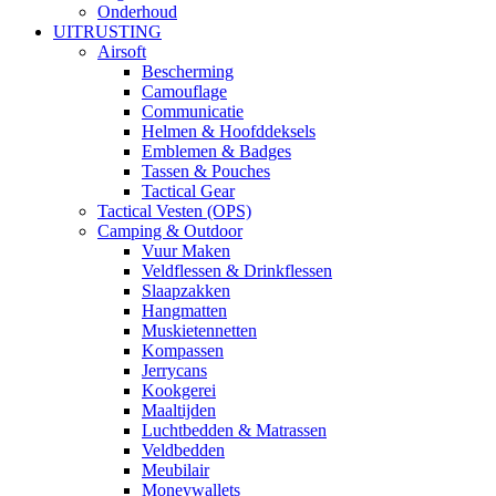
Onderhoud
UITRUSTING
Airsoft
Bescherming
Camouflage
Communicatie
Helmen & Hoofddeksels
Emblemen & Badges
Tassen & Pouches
Tactical Gear
Tactical Vesten (OPS)
Camping & Outdoor
Vuur Maken
Veldflessen & Drinkflessen
Slaapzakken
Hangmatten
Muskietennetten
Kompassen
Jerrycans
Kookgerei
Maaltijden
Luchtbedden & Matrassen
Veldbedden
Meubilair
Moneywallets