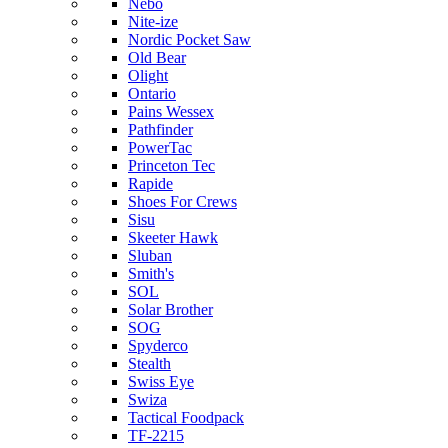
Nebo
Nite-ize
Nordic Pocket Saw
Old Bear
Olight
Ontario
Pains Wessex
Pathfinder
PowerTac
Princeton Tec
Rapide
Shoes For Crews
Sisu
Skeeter Hawk
Sluban
Smith's
SOL
Solar Brother
SOG
Spyderco
Stealth
Swiss Eye
Swiza
Tactical Foodpack
TF-2215