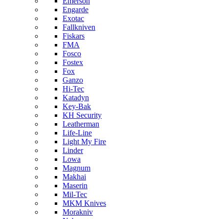
Emerson
Engarde
Exotac
Fallkniven
Fiskars
FMA
Fosco
Fostex
Fox
Ganzo
Hi-Tec
Katadyn
Key-Bak
KH Security
Leatherman
Life-Line
Light My Fire
Linder
Lowa
Magnum
Makhai
Maserin
Mil-Tec
MKM Knives
Morakniv