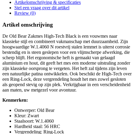
Artikelomschrijving & specificaties
Stel een vraag over dit artikel
Review (0)
Artikel omschrijving
De Old Bear Zakmes High-Tech Black is een vouwmes naar
klassieke stijl en combineert vakmanschap met duurzaamheid. Zijn
hoogwaardige W.1.4060 N roestvrij stalen lemmet is uiterst corrosie
bestendig en is steen geslepen voor een vlijmscherpe afwerking, die
scherp blijft. Het ergonomische heft is gemaakt van gelaagd
aluminium en hout, dit geeft het mes een moderne uitstraling zonder
zijn klassieke oorsprong te vergeten. Het heft zal tijdens zijn leven
een natuurlijke patina ontwikkelen. Ook beschikt de High-Tech over
een Ring-Lock, deze vergrendeling houdt het mes zowel gesloten
als geopend stevig op zijn plek. Verkrijgbaar in een verscheidenheid
aan maten, uw metgezel voor avontuur.
Kenmerken:
Ontwerper: Old Bear
Kleur: Zwart
Staalsoort: W.1.4060
Hardheid staal: 56 HRC
Vergrendeling: Ring-Lock