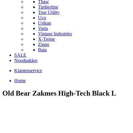
Thaw
Timberline
True Utility
Uco
Urikan
Varta
Vintage Industries
X-Treme
Zippo
Bata
SALE
Noodpakket
Klantenservice
Home
Old Bear Zakmes High-Tech Black L