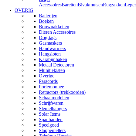
Accessoires
Baretten
Bivakmutsen
Rugzakken
Leger
OVERIG
Batterijen
Boeken
Bouwpakketten
Dieren Accessoires
Dog-tags
Gasmaskers
Handwarmers
Hangsloten
Karabijnhaken
Metaal Detectoren
Munitiekisten
Overige
Paracords
Portemonnee
Retractors (trekkoorden)
Schaalmodellen
Schrijfwaren
Sleutelhangers
Solar Items
Spanbanden
Speelgoed
Stappentellers
Telefoon Hoesjes