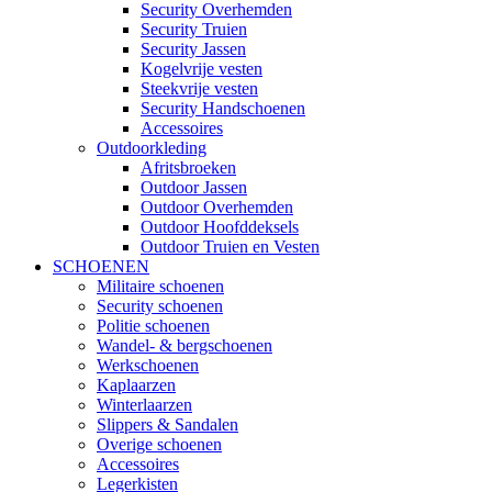
Security Overhemden
Security Truien
Security Jassen
Kogelvrije vesten
Steekvrije vesten
Security Handschoenen
Accessoires
Outdoorkleding
Afritsbroeken
Outdoor Jassen
Outdoor Overhemden
Outdoor Hoofddeksels
Outdoor Truien en Vesten
SCHOENEN
Militaire schoenen
Security schoenen
Politie schoenen
Wandel- & bergschoenen
Werkschoenen
Kaplaarzen
Winterlaarzen
Slippers & Sandalen
Overige schoenen
Accessoires
Legerkisten