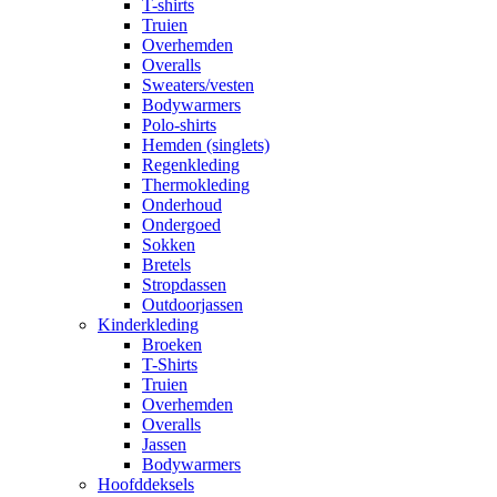
T-shirts
Truien
Overhemden
Overalls
Sweaters/vesten
Bodywarmers
Polo-shirts
Hemden (singlets)
Regenkleding
Thermokleding
Onderhoud
Ondergoed
Sokken
Bretels
Stropdassen
Outdoorjassen
Kinderkleding
Broeken
T-Shirts
Truien
Overhemden
Overalls
Jassen
Bodywarmers
Hoofddeksels