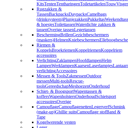
Kits
Tenten
Tentharingen
Toiletartikelen
Touw
Visger
Rugzakken &
Tassen
Backpacks
Daypacks
Camelbags
(drinksysteem)
Plunjezakken
Pukkeltas
Weekendtas
& hoesjes
Toilettassen
Waterdichte zakken &
tassen
Overige tassen
Legertassen
Bescherming
Brillen
Gezichtbeschermers
(maskers)
Helmen
Kniebeschermers
Elleboogbesche
Riemen &
Koppels
Broekriemen
Koppelriemen
Koppelriem
accessoires
Verlichting
Zaklampen
Hoofdlampen
Helm
Lampen
Werklampen
Kaarsen
Laserlampjes
Lantaar
verlichting
Accessoires
Messen & Tools
Zakmessen
Outdoor
messen
Multi-tools
Rescue-
tools
Gereedschap
Meshoezen
Onderhoud
Schiet- & Boogsport
Wapentassen &
koffers
Wapenholsters
Onderhoud
Schietsport
accessoires
Overige
Camouflage
Camouflagenetten
Legerverf
Schmink
(make-up)
Ghillie suits
Camouflage stof
Band &
Tape
Kogelwerende vesten
Leger