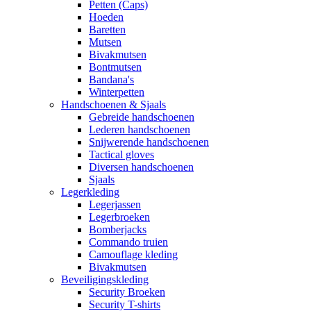
Petten (Caps)
Hoeden
Baretten
Mutsen
Bivakmutsen
Bontmutsen
Bandana's
Winterpetten
Handschoenen & Sjaals
Gebreide handschoenen
Lederen handschoenen
Snijwerende handschoenen
Tactical gloves
Diversen handschoenen
Sjaals
Legerkleding
Legerjassen
Legerbroeken
Bomberjacks
Commando truien
Camouflage kleding
Bivakmutsen
Beveiligingskleding
Security Broeken
Security T-shirts