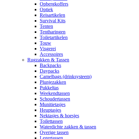
Opbergkoffers
Optiek
Reisartikelen
Survival Kits
Tenten
Tentharingen
Toiletartikelen
Touw
Visgerei
Accessoires
Rugzakken & Tassen
Backpacks
Daypacks
Camelbags (drinksysteem)
Plunjezakken
Pukkeltas
Weekendtassen
Schoudertassen
Munitietasjes
Heuptasjes
Nektasjes & hoesjes
Toilettassen
Waterdichte zakken & tassen
Overige tassen
Legertassen