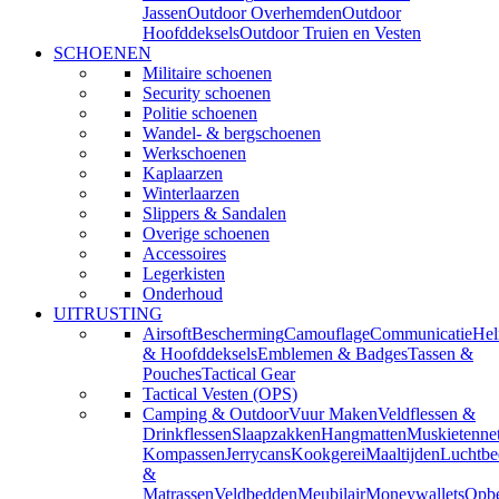
Jassen
Outdoor Overhemden
Outdoor
Hoofddeksels
Outdoor Truien en Vesten
SCHOENEN
Militaire schoenen
Security schoenen
Politie schoenen
Wandel- & bergschoenen
Werkschoenen
Kaplaarzen
Winterlaarzen
Slippers & Sandalen
Overige schoenen
Accessoires
Legerkisten
Onderhoud
UITRUSTING
Airsoft
Bescherming
Camouflage
Communicatie
He
& Hoofddeksels
Emblemen & Badges
Tassen &
Pouches
Tactical Gear
Tactical Vesten (OPS)
Camping & Outdoor
Vuur Maken
Veldflessen &
Drinkflessen
Slaapzakken
Hangmatten
Muskietenne
Kompassen
Jerrycans
Kookgerei
Maaltijden
Luchtbe
&
Matrassen
Veldbedden
Meubilair
Moneywallets
Opbe