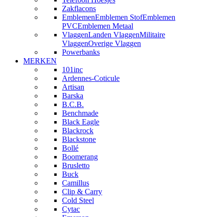
Zakflacons
Emblemen
Emblemen Stof
Emblemen
PVC
Emblemen Metaal
Vlaggen
Landen Vlaggen
Militaire
Vlaggen
Overige Vlaggen
Powerbanks
MERKEN
101inc
Ardennes-Coticule
Artisan
Barska
B.C.B.
Benchmade
Black Eagle
Blackrock
Blackstone
Bollé
Boomerang
Brusletto
Buck
Camillus
Clip & Carry
Cold Steel
Cytac