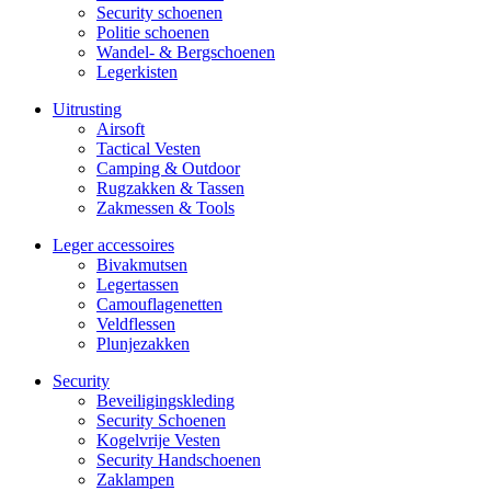
Security schoenen
Politie schoenen
Wandel- & Berg­­schoenen
Legerkisten
Uitrusting
Airsoft
Tactical Ves­ten
Camping & Outdoor
Rugzakken & Tassen
Zakmessen & Tools
Leger accessoires
Bivakmutsen
Legertassen
Camouflage­­netten
Veldflessen
Plunjezakken
Security
Beveiligings­­kleding
Security Schoenen
Kogelvrije Vesten
Security Hand­­schoenen
Zaklampen