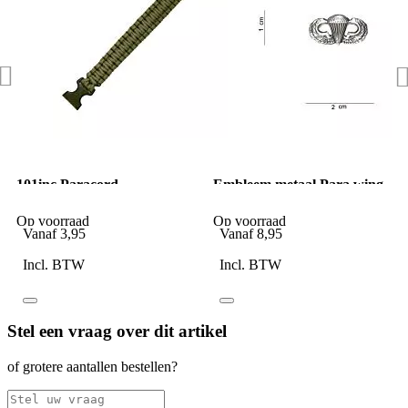
101inc Paracord
Embleem metaal Para wing
Bracelet+Fluitje 9inch groen
klein zilver pin
Op voorraad
Op voorraad
Vanaf
3,95
Vanaf
8,95
Incl. BTW
Incl. BTW
Stel een vraag over dit artikel
of grotere aantallen bestellen?