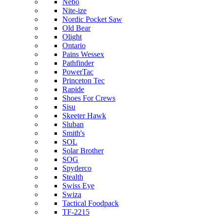
Nebo
Nite-ize
Nordic Pocket Saw
Old Bear
Olight
Ontario
Pains Wessex
Pathfinder
PowerTac
Princeton Tec
Rapide
Shoes For Crews
Sisu
Skeeter Hawk
Sluban
Smith's
SOL
Solar Brother
SOG
Spyderco
Stealth
Swiss Eye
Swiza
Tactical Foodpack
TF-2215