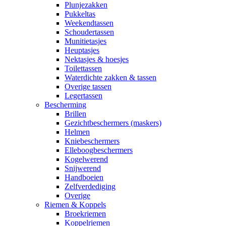
Plunjezakken
Pukkeltas
Weekendtassen
Schoudertassen
Munitietasjes
Heuptasjes
Nektasjes & hoesjes
Toilettassen
Waterdichte zakken & tassen
Overige tassen
Legertassen
Bescherming
Brillen
Gezichtbeschermers (maskers)
Helmen
Kniebeschermers
Elleboogbeschermers
Kogelwerend
Snijwerend
Handboeien
Zelfverdediging
Overige
Riemen & Koppels
Broekriemen
Koppelriemen