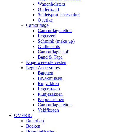
Wapenholsters
Onderhoud
Schietsport accessoires
Overige
Camouflage
Camouflagenetten
Legerverf
Schmink (make-up)
Ghillie suits
Camouflage stof
Band & Tape
Kogelwerende vesten
Leger Accessoires
Baretten
Bivakmutsen
Rugzakken
Legertassen
Plunjezakken
Koppelriemen
Camouflagenetten
Veldflessen
OVERIG
Batterijen
Boeken
Bouwpakketten