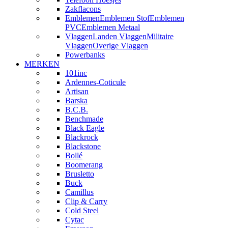
Zakflacons
Emblemen
Emblemen Stof
Emblemen
PVC
Emblemen Metaal
Vlaggen
Landen Vlaggen
Militaire
Vlaggen
Overige Vlaggen
Powerbanks
MERKEN
101inc
Ardennes-Coticule
Artisan
Barska
B.C.B.
Benchmade
Black Eagle
Blackrock
Blackstone
Bollé
Boomerang
Brusletto
Buck
Camillus
Clip & Carry
Cold Steel
Cytac