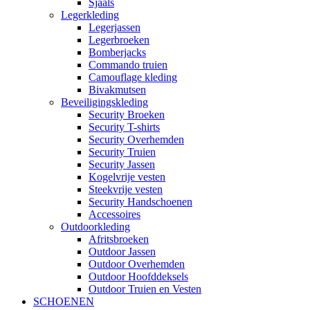
Sjaals
Legerkleding
Legerjassen
Legerbroeken
Bomberjacks
Commando truien
Camouflage kleding
Bivakmutsen
Beveiligingskleding
Security Broeken
Security T-shirts
Security Overhemden
Security Truien
Security Jassen
Kogelvrije vesten
Steekvrije vesten
Security Handschoenen
Accessoires
Outdoorkleding
Afritsbroeken
Outdoor Jassen
Outdoor Overhemden
Outdoor Hoofddeksels
Outdoor Truien en Vesten
SCHOENEN