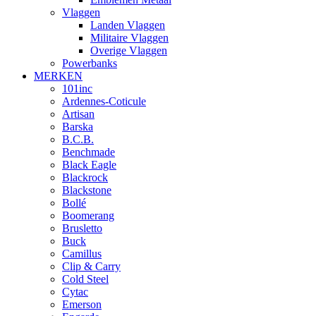
Vlaggen
Landen Vlaggen
Militaire Vlaggen
Overige Vlaggen
Powerbanks
MERKEN
101inc
Ardennes-Coticule
Artisan
Barska
B.C.B.
Benchmade
Black Eagle
Blackrock
Blackstone
Bollé
Boomerang
Brusletto
Buck
Camillus
Clip & Carry
Cold Steel
Cytac
Emerson