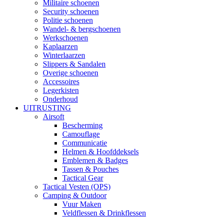
Militaire schoenen
Security schoenen
Politie schoenen
Wandel- & bergschoenen
Werkschoenen
Kaplaarzen
Winterlaarzen
Slippers & Sandalen
Overige schoenen
Accessoires
Legerkisten
Onderhoud
UITRUSTING
Airsoft
Bescherming
Camouflage
Communicatie
Helmen & Hoofddeksels
Emblemen & Badges
Tassen & Pouches
Tactical Gear
Tactical Vesten (OPS)
Camping & Outdoor
Vuur Maken
Veldflessen & Drinkflessen