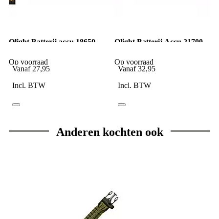
Olight Batterij accu 18650
Olight Batterij Accu 21700
3500 mAh Baton-Pro /
5000 mAh accu voor Seeker
Perun
2 Pro
Op voorraad
Op voorraad
Vanaf
27,95
Vanaf
32,95
Incl. BTW
Incl. BTW
Anderen kochten ook