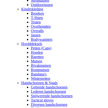
Stropdassen
Outdoorjassen
Kinderkleding
Broeken
T-Shirts
Truien
Overhemden
Overalls
Jassen
Bodywarmers
Hoofddeksels
Petten (Caps)
Hoeden
Baretten
Mutsen
Bivakmutsen
Bontmutsen
Bandana's
Winterpetten
Handschoenen & Sjaals
Gebreide handschoenen
Lederen handschoenen
Snijwerende handschoenen
Tactical gloves
Diversen handschoenen