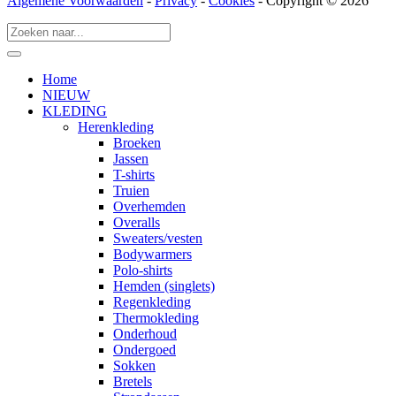
Algemene Voorwaarden
-
Privacy
-
Cookies
- Copyright © 2026
Home
NIEUW
KLEDING
Herenkleding
Broeken
Jassen
T-shirts
Truien
Overhemden
Overalls
Sweaters/vesten
Bodywarmers
Polo-shirts
Hemden (singlets)
Regenkleding
Thermokleding
Onderhoud
Ondergoed
Sokken
Bretels