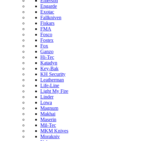
Emerson
Engarde
Exotac
Fallkniven
Fiskars
FMA
Fosco
Fostex
Fox
Ganzo
Hi-Tec
Katadyn
Key-Bak
KH Security
Leatherman
Life-Line
Light My Fire
Linder
Lowa
Magnum
Makhai
Maserin
Mil-Tec
MKM Knives
Morakniv