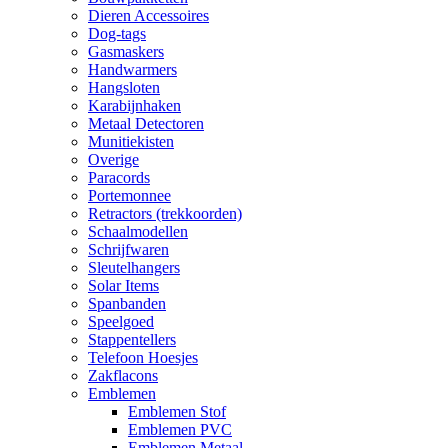
Dieren Accessoires
Dog-tags
Gasmaskers
Handwarmers
Hangsloten
Karabijnhaken
Metaal Detectoren
Munitiekisten
Overige
Paracords
Portemonnee
Retractors (trekkoorden)
Schaalmodellen
Schrijfwaren
Sleutelhangers
Solar Items
Spanbanden
Speelgoed
Stappentellers
Telefoon Hoesjes
Zakflacons
Emblemen
Emblemen Stof
Emblemen PVC
Emblemen Metaal