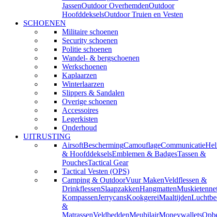
Jassen
Outdoor Overhemden
Outdoor
Hoofddeksels
Outdoor Truien en Vesten
SCHOENEN
Militaire schoenen
Security schoenen
Politie schoenen
Wandel- & bergschoenen
Werkschoenen
Kaplaarzen
Winterlaarzen
Slippers & Sandalen
Overige schoenen
Accessoires
Legerkisten
Onderhoud
UITRUSTING
Airsoft
Bescherming
Camouflage
Communicatie
He
& Hoofddeksels
Emblemen & Badges
Tassen &
Pouches
Tactical Gear
Tactical Vesten (OPS)
Camping & Outdoor
Vuur Maken
Veldflessen &
Drinkflessen
Slaapzakken
Hangmatten
Muskietenne
Kompassen
Jerrycans
Kookgerei
Maaltijden
Luchtbe
&
Matrassen
Veldbedden
Meubilair
Moneywallets
Opbe