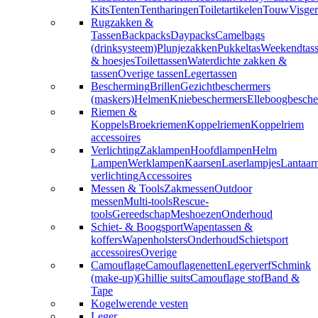
Kits
Tenten
Tentharingen
Toiletartikelen
Touw
Visger
Rugzakken &
Tassen
Backpacks
Daypacks
Camelbags
(drinksysteem)
Plunjezakken
Pukkeltas
Weekendtas
& hoesjes
Toilettassen
Waterdichte zakken &
tassen
Overige tassen
Legertassen
Bescherming
Brillen
Gezichtbeschermers
(maskers)
Helmen
Kniebeschermers
Elleboogbesche
Riemen &
Koppels
Broekriemen
Koppelriemen
Koppelriem
accessoires
Verlichting
Zaklampen
Hoofdlampen
Helm
Lampen
Werklampen
Kaarsen
Laserlampjes
Lantaar
verlichting
Accessoires
Messen & Tools
Zakmessen
Outdoor
messen
Multi-tools
Rescue-
tools
Gereedschap
Meshoezen
Onderhoud
Schiet- & Boogsport
Wapentassen &
koffers
Wapenholsters
Onderhoud
Schietsport
accessoires
Overige
Camouflage
Camouflagenetten
Legerverf
Schmink
(make-up)
Ghillie suits
Camouflage stof
Band &
Tape
Kogelwerende vesten
Leger