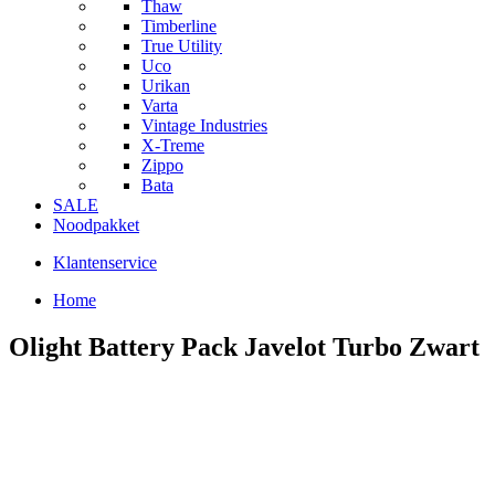
Thaw
Timberline
True Utility
Uco
Urikan
Varta
Vintage Industries
X-Treme
Zippo
Bata
SALE
Noodpakket
Klantenservice
Home
Olight Battery Pack Javelot Turbo Zwart