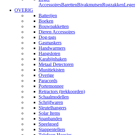
Accessoires
Baretten
Bivakmutsen
Rugzakken
Leger
OVERIG
Batterijen
Boeken
Bouwpakketten
Dieren Accessoires
Dog-tags
Gasmaskers
Handwarmers
Hangsloten
Karabijnhaken
Metaal Detectoren
Munitiekisten
Overige
Paracords
Portemonnee
Retractors (trekkoorden)
Schaalmodellen
Schrijfwaren
Sleutelhangers
Solar Items
Spanbanden
Speelgoed
Stappentellers
Telefoon Hoesjes