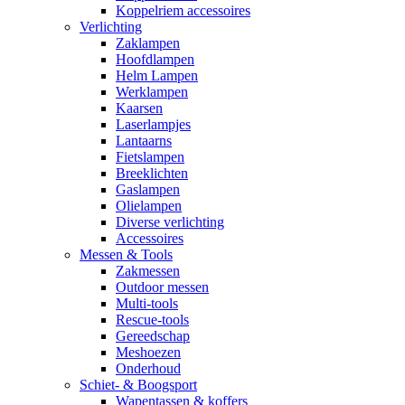
Koppelriem accessoires
Verlichting
Zaklampen
Hoofdlampen
Helm Lampen
Werklampen
Kaarsen
Laserlampjes
Lantaarns
Fietslampen
Breeklichten
Gaslampen
Olielampen
Diverse verlichting
Accessoires
Messen & Tools
Zakmessen
Outdoor messen
Multi-tools
Rescue-tools
Gereedschap
Meshoezen
Onderhoud
Schiet- & Boogsport
Wapentassen & koffers