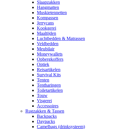
Slaapzakken
Hangmatten
Muskietennetten
Kompassen
Jerrycans
Kookgerei
Maaltijden
Luchtbedden & Matrassen
Veldbedden
Meubilair
Moneywallets
Opbergkoffers
Optiek
Reisartikelen
Survival Kits
Tenten
Tentharingen
Toiletartikelen
Touw
Visgerei
Accessoires
Rugzakken & Tassen
Backpacks
Daypacks
Camelbags (drinksysteem)