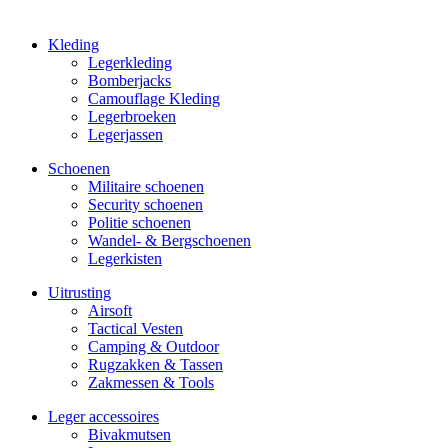
Kleding
Legerkleding
Bomberjacks
Camouflage Kleding
Legerbroeken
Legerjassen
Schoenen
Militaire schoe­nen
Security schoenen
Politie schoenen
Wandel- & Berg­­schoenen
Legerkisten
Uitrusting
Airsoft
Tactical Ves­ten
Camping & Outdoor
Rugzakken & Tassen
Zakmessen & Tools
Leger accessoires
Bivakmutsen