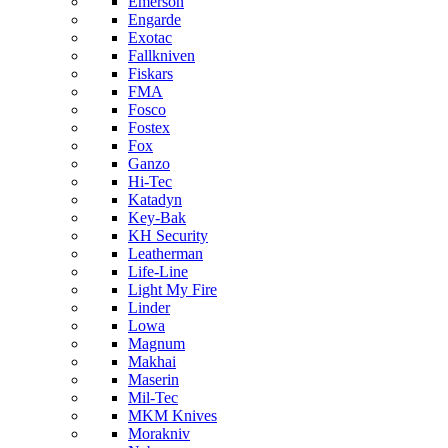
Emerson
Engarde
Exotac
Fallkniven
Fiskars
FMA
Fosco
Fostex
Fox
Ganzo
Hi-Tec
Katadyn
Key-Bak
KH Security
Leatherman
Life-Line
Light My Fire
Linder
Lowa
Magnum
Makhai
Maserin
Mil-Tec
MKM Knives
Morakniv