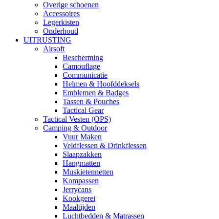
Overige schoenen
Accessoires
Legerkisten
Onderhoud
UITRUSTING
Airsoft
Bescherming
Camouflage
Communicatie
Helmen & Hoofddeksels
Emblemen & Badges
Tassen & Pouches
Tactical Gear
Tactical Vesten (OPS)
Camping & Outdoor
Vuur Maken
Veldflessen & Drinkflessen
Slaapzakken
Hangmatten
Muskietennetten
Kompassen
Jerrycans
Kookgerei
Maaltijden
Luchtbedden & Matrassen