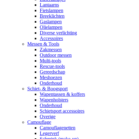
Lantaarns
Fietslampen
Breeklichten
Gaslampen
Olielampen
Diverse verlichting
Accessoires
Messen & Tools
Zakmessen
Outdoor messen
Multi-tools
Rescue-tools
Gereedschap
Meshoezen
Onderhoud
Schiet- & Boogsport
Wapentassen & koffers
Wapenholsters
Onderhoud
Schietsport accessoires
Overige
Camouflage
Camouflagenetten
Legerverf
Schmink (make-up)