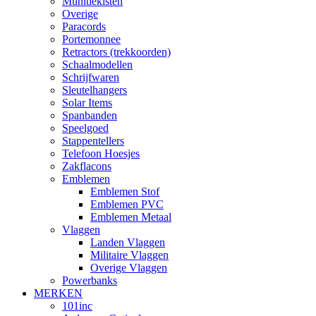
Munitiekisten
Overige
Paracords
Portemonnee
Retractors (trekkoorden)
Schaalmodellen
Schrijfwaren
Sleutelhangers
Solar Items
Spanbanden
Speelgoed
Stappentellers
Telefoon Hoesjes
Zakflacons
Emblemen
Emblemen Stof
Emblemen PVC
Emblemen Metaal
Vlaggen
Landen Vlaggen
Militaire Vlaggen
Overige Vlaggen
Powerbanks
MERKEN
101inc