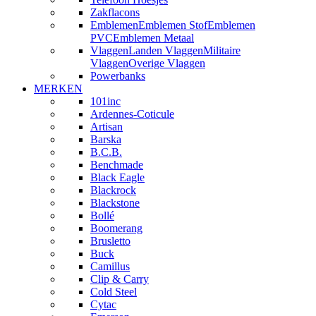
Zakflacons
Emblemen
Emblemen Stof
Emblemen
PVC
Emblemen Metaal
Vlaggen
Landen Vlaggen
Militaire
Vlaggen
Overige Vlaggen
Powerbanks
MERKEN
101inc
Ardennes-Coticule
Artisan
Barska
B.C.B.
Benchmade
Black Eagle
Blackrock
Blackstone
Bollé
Boomerang
Brusletto
Buck
Camillus
Clip & Carry
Cold Steel
Cytac