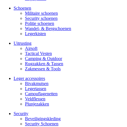
Schoenen
Militaire schoe­nen
Security schoenen
Politie schoenen
Wandel- & Berg­­schoenen
Legerkisten
Uitrusting
Airsoft
Tactical Ves­ten
Camping & Outdoor
Rugzakken & Tassen
Zakmessen & Tools
Leger accessoires
Bivakmutsen
Legertassen
Camouflage­­netten
Veldflessen
Plunjezakken
Security
Beveiligings­­kleding
Security Schoenen