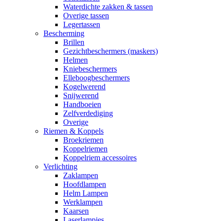
Waterdichte zakken & tassen
Overige tassen
Legertassen
Bescherming
Brillen
Gezichtbeschermers (maskers)
Helmen
Kniebeschermers
Elleboogbeschermers
Kogelwerend
Snijwerend
Handboeien
Zelfverdediging
Overige
Riemen & Koppels
Broekriemen
Koppelriemen
Koppelriem accessoires
Verlichting
Zaklampen
Hoofdlampen
Helm Lampen
Werklampen
Kaarsen
Laserlampjes