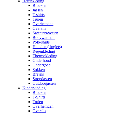
Herenkleding
Broeken
Jassen
T-shirts
Truien
Overhemden
Overalls
Sweaters/vesten
Bodywarmers
Polo-shirts
Hemden (singlets)
Regenkleding
Thermokleding
Onderhoud
Ondergoed
Sokken
Bretels
Stropdassen
Outdoorjassen
Kinderkleding
Broeken
T-Shirts
Truien
Overhemden
Overalls