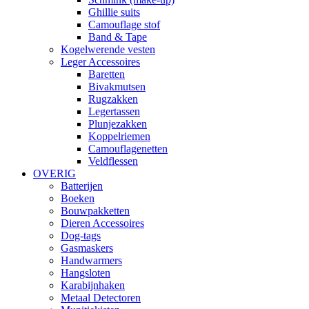
Ghillie suits
Camouflage stof
Band & Tape
Kogelwerende vesten
Leger Accessoires
Baretten
Bivakmutsen
Rugzakken
Legertassen
Plunjezakken
Koppelriemen
Camouflagenetten
Veldflessen
OVERIG
Batterijen
Boeken
Bouwpakketten
Dieren Accessoires
Dog-tags
Gasmaskers
Handwarmers
Hangsloten
Karabijnhaken
Metaal Detectoren