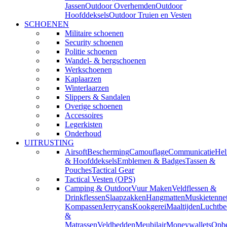
Jassen
Outdoor Overhemden
Outdoor
Hoofddeksels
Outdoor Truien en Vesten
SCHOENEN
Militaire schoenen
Security schoenen
Politie schoenen
Wandel- & bergschoenen
Werkschoenen
Kaplaarzen
Winterlaarzen
Slippers & Sandalen
Overige schoenen
Accessoires
Legerkisten
Onderhoud
UITRUSTING
Airsoft
Bescherming
Camouflage
Communicatie
He
& Hoofddeksels
Emblemen & Badges
Tassen &
Pouches
Tactical Gear
Tactical Vesten (OPS)
Camping & Outdoor
Vuur Maken
Veldflessen &
Drinkflessen
Slaapzakken
Hangmatten
Muskietenne
Kompassen
Jerrycans
Kookgerei
Maaltijden
Luchtbe
&
Matrassen
Veldbedden
Meubilair
Moneywallets
Opbe