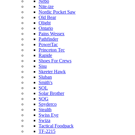
Nebo
Nite-ize
Nordic Pocket Saw
Old Bear
Olight
Ontario
Pains Wessex
Pathfinder
PowerTac
Princeton Tec
Rapide
Shoes For Crews
Sisu
Skeeter Hawk
Sluban
Smith's
SOL
Solar Brother
SOG
Spyderco
Stealth
Swiss Eye
Swiza
Tactical Foodpack
TF-2215