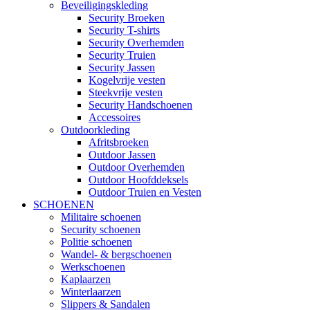
Beveiligingskleding
Security Broeken
Security T-shirts
Security Overhemden
Security Truien
Security Jassen
Kogelvrije vesten
Steekvrije vesten
Security Handschoenen
Accessoires
Outdoorkleding
Afritsbroeken
Outdoor Jassen
Outdoor Overhemden
Outdoor Hoofddeksels
Outdoor Truien en Vesten
SCHOENEN
Militaire schoenen
Security schoenen
Politie schoenen
Wandel- & bergschoenen
Werkschoenen
Kaplaarzen
Winterlaarzen
Slippers & Sandalen