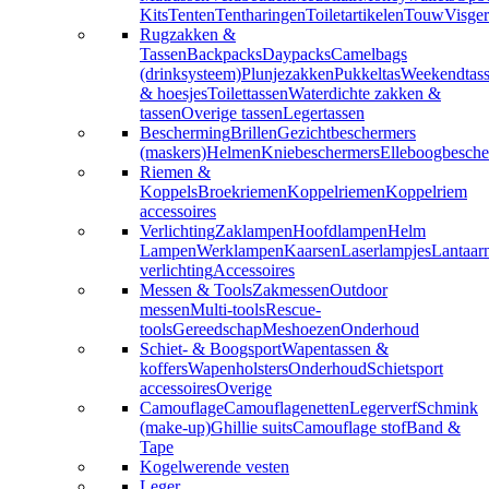
Kits
Tenten
Tentharingen
Toiletartikelen
Touw
Visger
Rugzakken &
Tassen
Backpacks
Daypacks
Camelbags
(drinksysteem)
Plunjezakken
Pukkeltas
Weekendtas
& hoesjes
Toilettassen
Waterdichte zakken &
tassen
Overige tassen
Legertassen
Bescherming
Brillen
Gezichtbeschermers
(maskers)
Helmen
Kniebeschermers
Elleboogbesche
Riemen &
Koppels
Broekriemen
Koppelriemen
Koppelriem
accessoires
Verlichting
Zaklampen
Hoofdlampen
Helm
Lampen
Werklampen
Kaarsen
Laserlampjes
Lantaar
verlichting
Accessoires
Messen & Tools
Zakmessen
Outdoor
messen
Multi-tools
Rescue-
tools
Gereedschap
Meshoezen
Onderhoud
Schiet- & Boogsport
Wapentassen &
koffers
Wapenholsters
Onderhoud
Schietsport
accessoires
Overige
Camouflage
Camouflagenetten
Legerverf
Schmink
(make-up)
Ghillie suits
Camouflage stof
Band &
Tape
Kogelwerende vesten
Leger