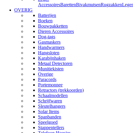
Accessoires
Baretten
Bivakmutsen
Rugzakken
Leger
OVERIG
Batterijen
Boeken
Bouwpakketten
Dieren Accessoires
Dog-tags
Gasmaskers
Handwarmers
Hangsloten
Karabijnhaken
Metaal Detectoren
Munitiekisten
Overige
Paracords
Portemonnee
Retractors (trekkoorden)
Schaalmodellen
Schrijfwaren
Sleutelhangers
Solar Items
Spanbanden
Speelgoed
Stappentellers
Telefoon Hoesjes