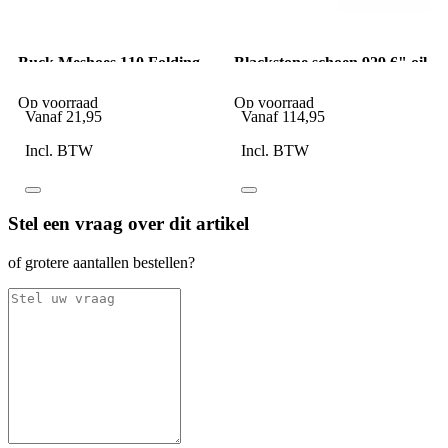
Buck Meshoes 110 Folding
Blackstone schoen 929 6" oil
Hunter Sheath leer
nubuck black
Op voorraad
Op voorraad
Vanaf
21,95
Vanaf
114,95
Incl. BTW
Incl. BTW
Stel een vraag over dit artikel
of grotere aantallen bestellen?