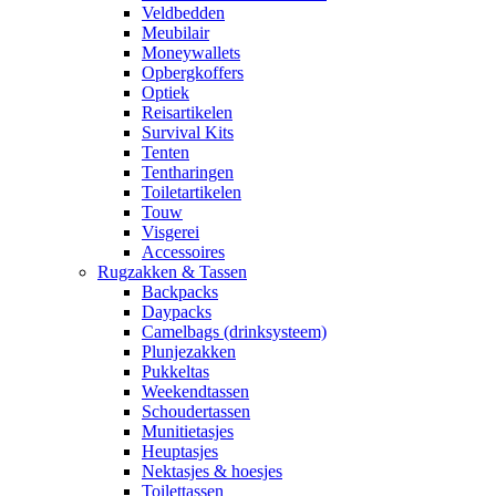
Veldbedden
Meubilair
Moneywallets
Opbergkoffers
Optiek
Reisartikelen
Survival Kits
Tenten
Tentharingen
Toiletartikelen
Touw
Visgerei
Accessoires
Rugzakken & Tassen
Backpacks
Daypacks
Camelbags (drinksysteem)
Plunjezakken
Pukkeltas
Weekendtassen
Schoudertassen
Munitietasjes
Heuptasjes
Nektasjes & hoesjes
Toilettassen