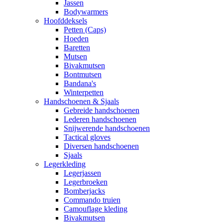
Jassen
Bodywarmers
Hoofddeksels
Petten (Caps)
Hoeden
Baretten
Mutsen
Bivakmutsen
Bontmutsen
Bandana's
Winterpetten
Handschoenen & Sjaals
Gebreide handschoenen
Lederen handschoenen
Snijwerende handschoenen
Tactical gloves
Diversen handschoenen
Sjaals
Legerkleding
Legerjassen
Legerbroeken
Bomberjacks
Commando truien
Camouflage kleding
Bivakmutsen