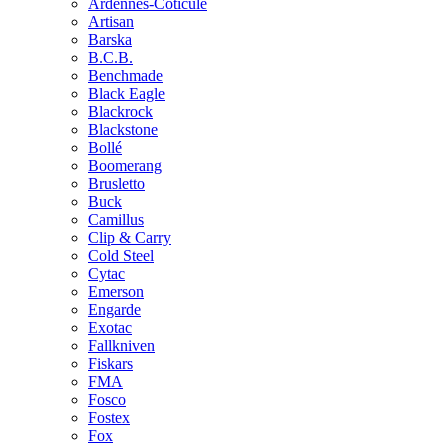
Ardennes-Coticule
Artisan
Barska
B.C.B.
Benchmade
Black Eagle
Blackrock
Blackstone
Bollé
Boomerang
Brusletto
Buck
Camillus
Clip & Carry
Cold Steel
Cytac
Emerson
Engarde
Exotac
Fallkniven
Fiskars
FMA
Fosco
Fostex
Fox