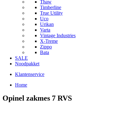
Thaw
Timberline
True Utility
Uco
Urikan
Varta
Vintage Industries
X-Treme
Zippo
Bata
SALE
Noodpakket
Klantenservice
Home
Opinel zakmes 7 RVS