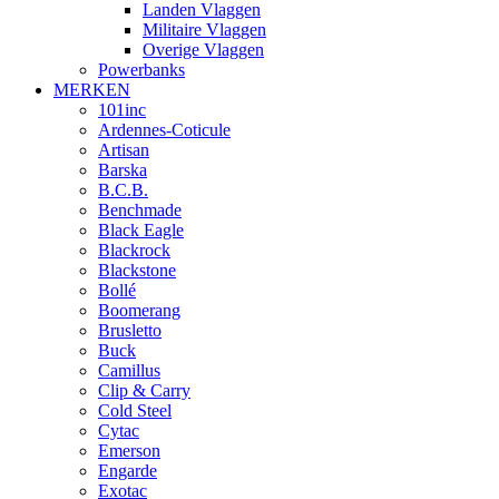
Landen Vlaggen
Militaire Vlaggen
Overige Vlaggen
Powerbanks
MERKEN
101inc
Ardennes-Coticule
Artisan
Barska
B.C.B.
Benchmade
Black Eagle
Blackrock
Blackstone
Bollé
Boomerang
Brusletto
Buck
Camillus
Clip & Carry
Cold Steel
Cytac
Emerson
Engarde
Exotac