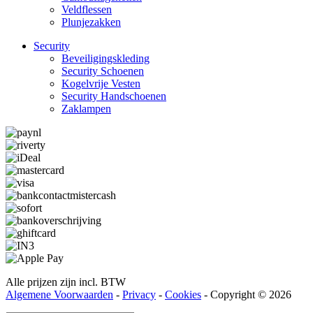
Veldflessen
Plunjezakken
Security
Beveiligings­­kleding
Security Schoenen
Kogelvrije Vesten
Security Hand­­schoenen
Zaklampen
Alle prijzen zijn incl. BTW
Algemene Voorwaarden
-
Privacy
-
Cookies
- Copyright © 2026