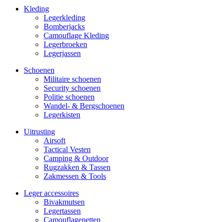
Kleding
Legerkleding
Bomberjacks
Camouflage Kleding
Legerbroeken
Legerjassen
Schoenen
Militaire schoe­nen
Security schoenen
Politie schoenen
Wandel- & Berg­­schoenen
Legerkisten
Uitrusting
Airsoft
Tactical Ves­ten
Camping & Outdoor
Rugzakken & Tassen
Zakmessen & Tools
Leger accessoires
Bivakmutsen
Legertassen
Camouflage­­netten