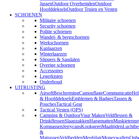
Jassen
Outdoor Overhemden
Outdoor
Hoofddeksels
Outdoor Truien en Vesten
SCHOENEN
Militaire schoenen
Security schoenen
Politie schoenen
Wandel- & bergschoenen
Werkschoenen
Kaplaarzen
Winterlaarzen
Slippers & Sandalen
Overige schoenen
Accessoires
Legerkisten
Onderhoud
UITRUSTING
Airsoft
Bescherming
Camouflage
Communicatie
He
& Hoofddeksels
Emblemen & Badges
Tassen &
Pouches
Tactical Gear
Tactical Vesten (OPS)
Camping & Outdoor
Vuur Maken
Veldflessen &
Drinkflessen
Slaapzakken
Hangmatten
Muskietenne
Kompassen
Jerrycans
Kookgerei
Maaltijden
Luchtbe
&
Matrassen
Veldbedden
Meubilair
Moneywallets
Opbe