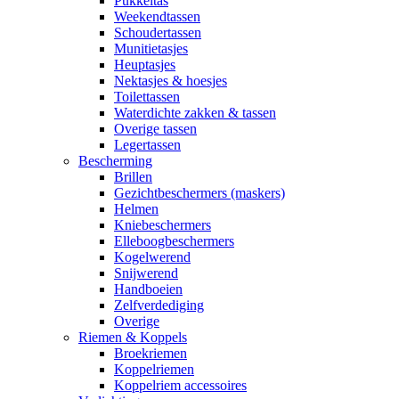
Pukkeltas
Weekendtassen
Schoudertassen
Munitietasjes
Heuptasjes
Nektasjes & hoesjes
Toilettassen
Waterdichte zakken & tassen
Overige tassen
Legertassen
Bescherming
Brillen
Gezichtbeschermers (maskers)
Helmen
Kniebeschermers
Elleboogbeschermers
Kogelwerend
Snijwerend
Handboeien
Zelfverdediging
Overige
Riemen & Koppels
Broekriemen
Koppelriemen
Koppelriem accessoires