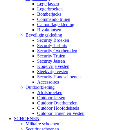
Legerjassen
Legerbroeken
Bomberjacks
Commando truien
Camouflage kleding
Bivakmutsen
Beveiligingskleding
Security Broeken
Security T-shirts
Security Overhemden
Security Truien
Security Jassen
Kogelvrije vesten
Steekvrije vesten
Security Handschoenen
Accessoires
Outdoorkleding
Afritsbroeken
Outdoor Jassen
Outdoor Overhemden
Outdoor Hoofddeksels
Outdoor Truien en Vesten
SCHOENEN
Militaire schoenen
Security schoenen