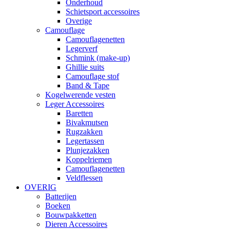
Onderhoud
Schietsport accessoires
Overige
Camouflage
Camouflagenetten
Legerverf
Schmink (make-up)
Ghillie suits
Camouflage stof
Band & Tape
Kogelwerende vesten
Leger Accessoires
Baretten
Bivakmutsen
Rugzakken
Legertassen
Plunjezakken
Koppelriemen
Camouflagenetten
Veldflessen
OVERIG
Batterijen
Boeken
Bouwpakketten
Dieren Accessoires