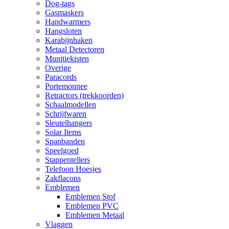
Dog-tags
Gasmaskers
Handwarmers
Hangsloten
Karabijnhaken
Metaal Detectoren
Munitiekisten
Overige
Paracords
Portemonnee
Retractors (trekkoorden)
Schaalmodellen
Schrijfwaren
Sleutelhangers
Solar Items
Spanbanden
Speelgoed
Stappentellers
Telefoon Hoesjes
Zakflacons
Emblemen
Emblemen Stof
Emblemen PVC
Emblemen Metaal
Vlaggen