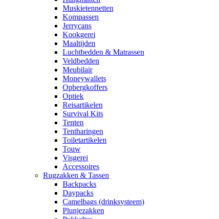
Muskietennetten
Kompassen
Jerrycans
Kookgerei
Maaltijden
Luchtbedden & Matrassen
Veldbedden
Meubilair
Moneywallets
Opbergkoffers
Optiek
Reisartikelen
Survival Kits
Tenten
Tentharingen
Toiletartikelen
Touw
Visgerei
Accessoires
Rugzakken & Tassen
Backpacks
Daypacks
Camelbags (drinksysteem)
Plunjezakken