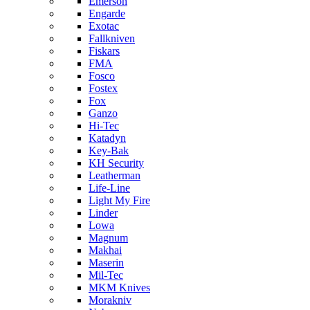
Emerson
Engarde
Exotac
Fallkniven
Fiskars
FMA
Fosco
Fostex
Fox
Ganzo
Hi-Tec
Katadyn
Key-Bak
KH Security
Leatherman
Life-Line
Light My Fire
Linder
Lowa
Magnum
Makhai
Maserin
Mil-Tec
MKM Knives
Morakniv