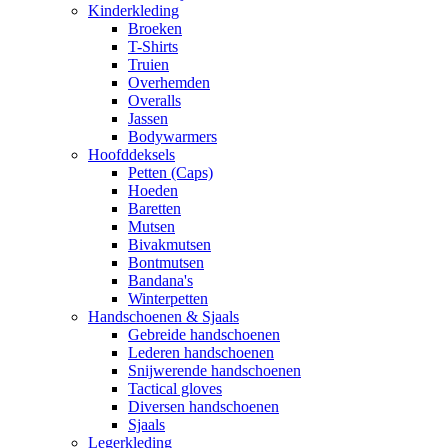
Kinderkleding
Broeken
T-Shirts
Truien
Overhemden
Overalls
Jassen
Bodywarmers
Hoofddeksels
Petten (Caps)
Hoeden
Baretten
Mutsen
Bivakmutsen
Bontmutsen
Bandana's
Winterpetten
Handschoenen & Sjaals
Gebreide handschoenen
Lederen handschoenen
Snijwerende handschoenen
Tactical gloves
Diversen handschoenen
Sjaals
Legerkleding