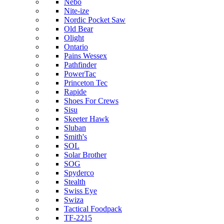
Nebo
Nite-ize
Nordic Pocket Saw
Old Bear
Olight
Ontario
Pains Wessex
Pathfinder
PowerTac
Princeton Tec
Rapide
Shoes For Crews
Sisu
Skeeter Hawk
Sluban
Smith's
SOL
Solar Brother
SOG
Spyderco
Stealth
Swiss Eye
Swiza
Tactical Foodpack
TF-2215