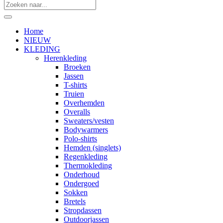
Home
NIEUW
KLEDING
Herenkleding
Broeken
Jassen
T-shirts
Truien
Overhemden
Overalls
Sweaters/vesten
Bodywarmers
Polo-shirts
Hemden (singlets)
Regenkleding
Thermokleding
Onderhoud
Ondergoed
Sokken
Bretels
Stropdassen
Outdoorjassen