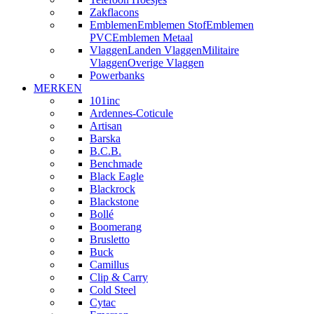
Zakflacons
Emblemen
Emblemen Stof
Emblemen
PVC
Emblemen Metaal
Vlaggen
Landen Vlaggen
Militaire
Vlaggen
Overige Vlaggen
Powerbanks
MERKEN
101inc
Ardennes-Coticule
Artisan
Barska
B.C.B.
Benchmade
Black Eagle
Blackrock
Blackstone
Bollé
Boomerang
Brusletto
Buck
Camillus
Clip & Carry
Cold Steel
Cytac