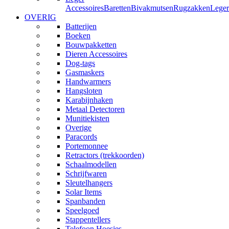
Accessoires
Baretten
Bivakmutsen
Rugzakken
Leger
OVERIG
Batterijen
Boeken
Bouwpakketten
Dieren Accessoires
Dog-tags
Gasmaskers
Handwarmers
Hangsloten
Karabijnhaken
Metaal Detectoren
Munitiekisten
Overige
Paracords
Portemonnee
Retractors (trekkoorden)
Schaalmodellen
Schrijfwaren
Sleutelhangers
Solar Items
Spanbanden
Speelgoed
Stappentellers
Telefoon Hoesjes