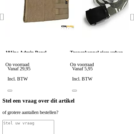
101inc Admin Panel
Tropenkoppel riem urban
MOLLE cordura coyote
camo met zwarte schuifgesp
Op voorraad
Op voorraad
Vanaf
29,95
Vanaf
5,95
Incl. BTW
Incl. BTW
Stel een vraag over dit artikel
of grotere aantallen bestellen?