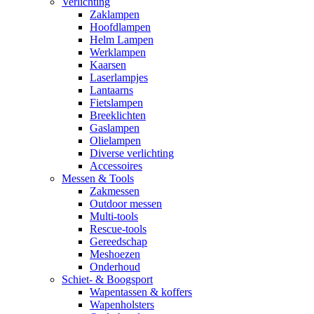
Verlichting
Zaklampen
Hoofdlampen
Helm Lampen
Werklampen
Kaarsen
Laserlampjes
Lantaarns
Fietslampen
Breeklichten
Gaslampen
Olielampen
Diverse verlichting
Accessoires
Messen & Tools
Zakmessen
Outdoor messen
Multi-tools
Rescue-tools
Gereedschap
Meshoezen
Onderhoud
Schiet- & Boogsport
Wapentassen & koffers
Wapenholsters