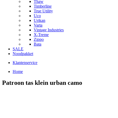
Thaw
Timberline
True Utility
Uco
Urikan
Varta
Vintage Industries
X-Treme
Zippo
Bata
SALE
Noodpakket
Klantenservice
Home
Patroon tas klein urban camo