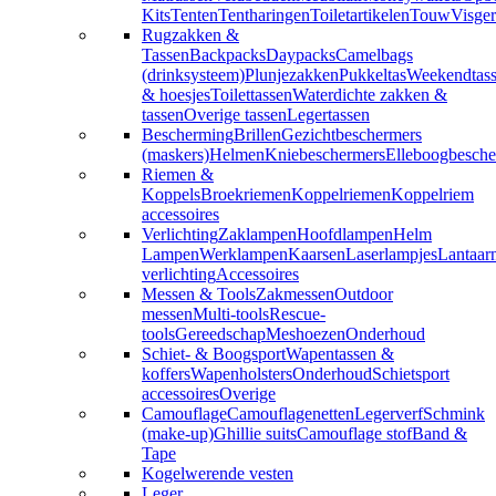
Kits
Tenten
Tentharingen
Toiletartikelen
Touw
Visger
Rugzakken &
Tassen
Backpacks
Daypacks
Camelbags
(drinksysteem)
Plunjezakken
Pukkeltas
Weekendtas
& hoesjes
Toilettassen
Waterdichte zakken &
tassen
Overige tassen
Legertassen
Bescherming
Brillen
Gezichtbeschermers
(maskers)
Helmen
Kniebeschermers
Elleboogbesche
Riemen &
Koppels
Broekriemen
Koppelriemen
Koppelriem
accessoires
Verlichting
Zaklampen
Hoofdlampen
Helm
Lampen
Werklampen
Kaarsen
Laserlampjes
Lantaar
verlichting
Accessoires
Messen & Tools
Zakmessen
Outdoor
messen
Multi-tools
Rescue-
tools
Gereedschap
Meshoezen
Onderhoud
Schiet- & Boogsport
Wapentassen &
koffers
Wapenholsters
Onderhoud
Schietsport
accessoires
Overige
Camouflage
Camouflagenetten
Legerverf
Schmink
(make-up)
Ghillie suits
Camouflage stof
Band &
Tape
Kogelwerende vesten
Leger