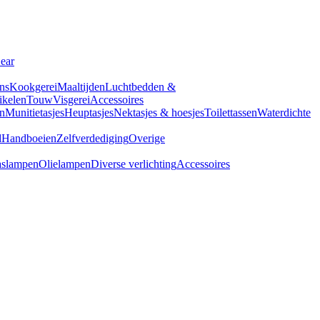
Gear
ns
Kookgerei
Maaltijden
Luchtbedden &
tikelen
Touw
Visgerei
Accessoires
n
Munitietasjes
Heuptasjes
Nektasjes & hoesjes
Toilettassen
Waterdichte
d
Handboeien
Zelfverdediging
Overige
slampen
Olielampen
Diverse verlichting
Accessoires