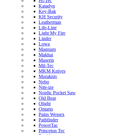
Hi-Tec
Katadyn
Key-Bak
KH Security
Leatherman
Life-Line
Light My Fire
Linder
Lowa
Magnum
Makhai
Maserin
Mil-Tec
MKM Knives
Morakniv
Nebo
Nite-ize
Nordic Pocket Saw
Old Bear
Olight
Ontario
Pains Wessex
Pathfinder
PowerTac
Princeton Tec