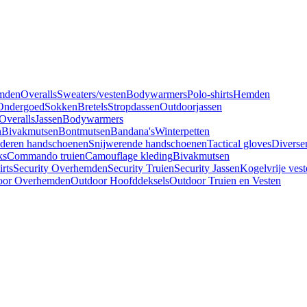
mden
Overalls
Sweaters/vesten
Bodywarmers
Polo-shirts
Hemden
Ondergoed
Sokken
Bretels
Stropdassen
Outdoorjassen
Overalls
Jassen
Bodywarmers
n
Bivakmutsen
Bontmutsen
Bandana's
Winterpetten
deren handschoenen
Snijwerende handschoenen
Tactical gloves
Diverse
ks
Commando truien
Camouflage kleding
Bivakmutsen
irts
Security Overhemden
Security Truien
Security Jassen
Kogelvrije vest
oor Overhemden
Outdoor Hoofddeksels
Outdoor Truien en Vesten