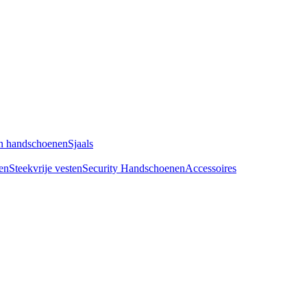
n handschoenen
Sjaals
en
Steekvrije vesten
Security Handschoenen
Accessoires