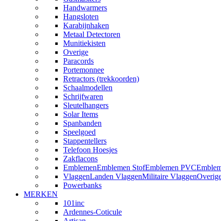
Handwarmers
Hangsloten
Karabijnhaken
Metaal Detectoren
Munitiekisten
Overige
Paracords
Portemonnee
Retractors (trekkoorden)
Schaalmodellen
Schrijfwaren
Sleutelhangers
Solar Items
Spanbanden
Speelgoed
Stappentellers
Telefoon Hoesjes
Zakflacons
Emblemen
Emblemen Stof
Emblemen PVC
Emblem
Vlaggen
Landen Vlaggen
Militaire Vlaggen
Overig
Powerbanks
MERKEN
101inc
Ardennes-Coticule
Artisan