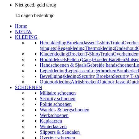
Niet goed, geld terug
14 dagen bedenktijd
Home
NIEUW
KLEDING
Herenkleding
Broeken
Jassen
T-shirts
Truien
Overhe
(singlets)
Regenkleding
Thermokleding
Onderhoud
Kinderkleding
Broeken
T-Shirts
Truien
Overhemden
Hoofddeksels
Petten (Caps)
Hoeden
Baretten
Mutse
Handschoenen & Sjaals
Gebreide handschoenen
Le
Legerkleding
Legerjassen
Legerbroeken
Bomberjac
Beveiligingskleding
Security Broeken
Security T-sh
Outdoorkleding
Afritsbroeken
Outdoor Jassen
Outd
SCHOENEN
Militaire schoenen
Security schoenen
Politie schoenen
Wandel- & bergschoenen
Werkschoenen
Kaplaarzen
Winterlaarzen
Slippers & Sandalen
Overige schoenen