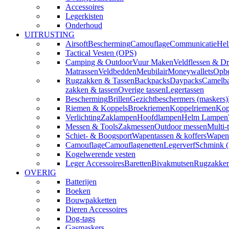
Accessoires
Legerkisten
Onderhoud
UITRUSTING
Airsoft
Bescherming
Camouflage
Communicatie
Hel
Tactical Vesten (OPS)
Camping & Outdoor
Vuur Maken
Veldflessen & Dr
Matrassen
Veldbedden
Meubilair
Moneywallets
Opbe
Rugzakken & Tassen
Backpacks
Daypacks
Camelba
zakken & tassen
Overige tassen
Legertassen
Bescherming
Brillen
Gezichtbeschermers (maskers)
Riemen & Koppels
Broekriemen
Koppelriemen
Kop
Verlichting
Zaklampen
Hoofdlampen
Helm Lampen
Messen & Tools
Zakmessen
Outdoor messen
Multi-
Schiet- & Boogsport
Wapentassen & koffers
Wapenh
Camouflage
Camouflagenetten
Legerverf
Schmink 
Kogelwerende vesten
Leger Accessoires
Baretten
Bivakmutsen
Rugzakke
OVERIG
Batterijen
Boeken
Bouwpakketten
Dieren Accessoires
Dog-tags
Gasmaskers