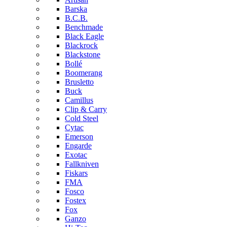
Barska
B.C.B.
Benchmade
Black Eagle
Blackrock
Blackstone
Bollé
Boomerang
Brusletto
Buck
Camillus
Clip & Carry
Cold Steel
Cytac
Emerson
Engarde
Exotac
Fallkniven
Fiskars
FMA
Fosco
Fostex
Fox
Ganzo