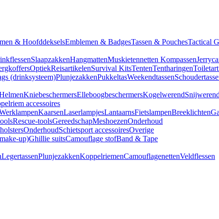
men & Hoofddeksels
Emblemen & Badges
Tassen & Pouches
Tactical 
inkflessen
Slaapzakken
Hangmatten
Muskietennetten
Kompassen
Jerryca
rgkoffers
Optiek
Reisartikelen
Survival Kits
Tenten
Tentharingen
Toiletar
gs (drinksysteem)
Plunjezakken
Pukkeltas
Weekendtassen
Schoudertasse
Helmen
Kniebeschermers
Elleboogbeschermers
Kogelwerend
Snijweren
pelriem accessoires
Werklampen
Kaarsen
Laserlampjes
Lantaarns
Fietslampen
Breeklichten
Ga
tools
Rescue-tools
Gereedschap
Meshoezen
Onderhoud
olsters
Onderhoud
Schietsport accessoires
Overige
(make-up)
Ghillie suits
Camouflage stof
Band & Tape
n
Legertassen
Plunjezakken
Koppelriemen
Camouflagenetten
Veldflessen