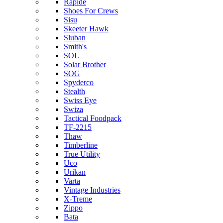
Rapide
Shoes For Crews
Sisu
Skeeter Hawk
Sluban
Smith's
SOL
Solar Brother
SOG
Spyderco
Stealth
Swiss Eye
Swiza
Tactical Foodpack
TF-2215
Thaw
Timberline
True Utility
Uco
Urikan
Varta
Vintage Industries
X-Treme
Zippo
Bata