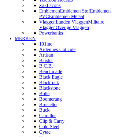
Zakflacons
Emblemen
Emblemen Stof
Emblemen
PVC
Emblemen Metaal
Vlaggen
Landen Vlaggen
Militaire
Vlaggen
Overige Vlaggen
Powerbanks
MERKEN
101inc
Ardennes-Coticule
Artisan
Barska
B.C.B.
Benchmade
Black Eagle
Blackrock
Blackstone
Bollé
Boomerang
Brusletto
Buck
Camillus
Clip & Carry
Cold Steel
Cytac