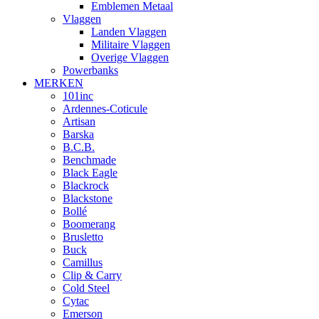
Emblemen Metaal
Vlaggen
Landen Vlaggen
Militaire Vlaggen
Overige Vlaggen
Powerbanks
MERKEN
101inc
Ardennes-Coticule
Artisan
Barska
B.C.B.
Benchmade
Black Eagle
Blackrock
Blackstone
Bollé
Boomerang
Brusletto
Buck
Camillus
Clip & Carry
Cold Steel
Cytac
Emerson