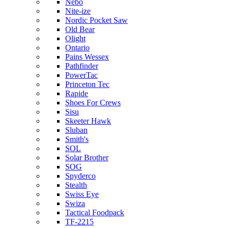
Nebo
Nite-ize
Nordic Pocket Saw
Old Bear
Olight
Ontario
Pains Wessex
Pathfinder
PowerTac
Princeton Tec
Rapide
Shoes For Crews
Sisu
Skeeter Hawk
Sluban
Smith's
SOL
Solar Brother
SOG
Spyderco
Stealth
Swiss Eye
Swiza
Tactical Foodpack
TF-2215