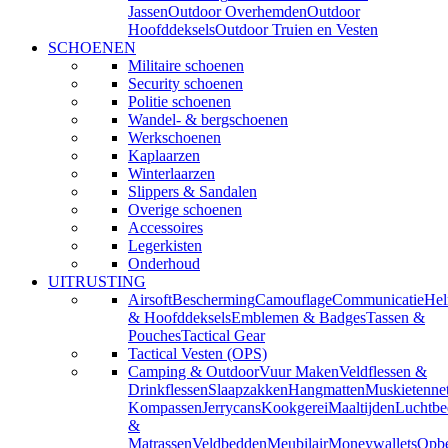
Jassen
Outdoor Overhemden
Outdoor
Hoofddeksels
Outdoor Truien en Vesten
SCHOENEN
Militaire schoenen
Security schoenen
Politie schoenen
Wandel- & bergschoenen
Werkschoenen
Kaplaarzen
Winterlaarzen
Slippers & Sandalen
Overige schoenen
Accessoires
Legerkisten
Onderhoud
UITRUSTING
Airsoft
Bescherming
Camouflage
Communicatie
He
& Hoofddeksels
Emblemen & Badges
Tassen &
Pouches
Tactical Gear
Tactical Vesten (OPS)
Camping & Outdoor
Vuur Maken
Veldflessen &
Drinkflessen
Slaapzakken
Hangmatten
Muskietenne
Kompassen
Jerrycans
Kookgerei
Maaltijden
Luchtbe
&
Matrassen
Veldbedden
Meubilair
Moneywallets
Opbe