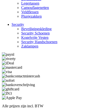
Legertassen
Camouflage­­netten
Veldflessen
Plunjezakken
Security
Beveiligings­­kleding
Security Schoenen
Kogelvrije Vesten
Security Hand­­schoenen
Zaklampen
Alle prijzen zijn incl. BTW