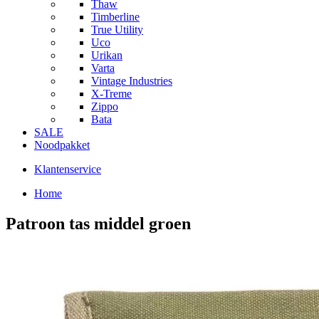
Thaw
Timberline
True Utility
Uco
Urikan
Varta
Vintage Industries
X-Treme
Zippo
Bata
SALE
Noodpakket
Klantenservice
Home
Patroon tas middel groen