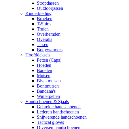
Stropdassen
Outdoorjassen
Kinderkleding
Broeken
T-Shirts
Truien
Overhemden
Overalls
Jassen
Bodywarmers
Hoofddeksels
Petten (Caps)
Hoeden
Baretten
Mutsen
Bivakmutsen
Bontmutsen
Bandana's
Winterpetten
Handschoenen & Sjaals
Gebreide handschoenen
Lederen handschoenen
Snijwerende handschoenen
Tactical gloves
Diversen handschoenen