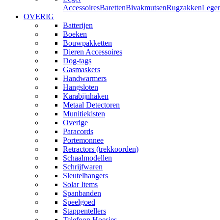
Accessoires
Baretten
Bivakmutsen
Rugzakken
Leger
OVERIG
Batterijen
Boeken
Bouwpakketten
Dieren Accessoires
Dog-tags
Gasmaskers
Handwarmers
Hangsloten
Karabijnhaken
Metaal Detectoren
Munitiekisten
Overige
Paracords
Portemonnee
Retractors (trekkoorden)
Schaalmodellen
Schrijfwaren
Sleutelhangers
Solar Items
Spanbanden
Speelgoed
Stappentellers
Telefoon Hoesjes