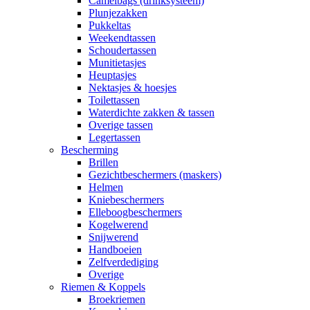
Camelbags (drinksysteem)
Plunjezakken
Pukkeltas
Weekendtassen
Schoudertassen
Munitietasjes
Heuptasjes
Nektasjes & hoesjes
Toilettassen
Waterdichte zakken & tassen
Overige tassen
Legertassen
Bescherming
Brillen
Gezichtbeschermers (maskers)
Helmen
Kniebeschermers
Elleboogbeschermers
Kogelwerend
Snijwerend
Handboeien
Zelfverdediging
Overige
Riemen & Koppels
Broekriemen