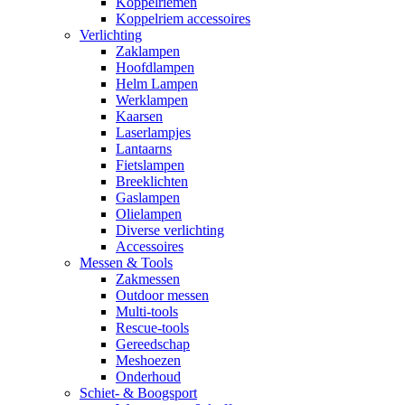
Koppelriemen
Koppelriem accessoires
Verlichting
Zaklampen
Hoofdlampen
Helm Lampen
Werklampen
Kaarsen
Laserlampjes
Lantaarns
Fietslampen
Breeklichten
Gaslampen
Olielampen
Diverse verlichting
Accessoires
Messen & Tools
Zakmessen
Outdoor messen
Multi-tools
Rescue-tools
Gereedschap
Meshoezen
Onderhoud
Schiet- & Boogsport