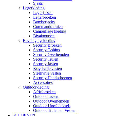
Sjaals
Legerkleding
Legerjassen
Legerbroeken
Bomberjacks
Commando truien
Camouflage kleding
Bivakmutsen
Beveiligingskleding
Security Broeken
Security T-shirts
Security Overhemden
Security Truien
Security Jassen
Kogelvrije vesten
Steekvrije vesten
Security Handschoenen
Accessoires
Outdoorkleding
Afritsbroeken
Outdoor Jassen
Outdoor Overhemden
Outdoor Hoofddeksels
Outdoor Truien en Vesten
SCHOENEN