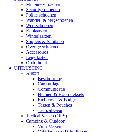
Militaire schoenen
Security schoenen
Politie schoenen
Wandel- & bergschoenen
Werkschoenen
Kaplaarzen
Winterlaarzen
Slippers & Sandalen
Overige schoenen
Accessoires
Legerkisten
Onderhoud
UITRUSTING
Airsoft
Bescherming
Camouflage
Communicatie
Helmen & Hoofddeksels
Emblemen & Badges
Tassen & Pouches
Tactical Gear
Tactical Vesten (OPS)
Camping & Outdoor
Vuur Maken
Veldflessen & Drinkflessen