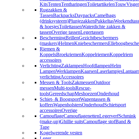
Kits
Tenten
Tentharingen
Toiletartikelen
Touw
Visger
Rugzakken &
Tassen
Backpacks
Daypacks
Camelbags
(drinksysteem)
Plunjezakken
Pukkeltas
Weekendtas
& hoesjes
Toilettassen
Waterdichte zakken &
tassen
Overige tassen
Legertassen
Bescherming
Brillen
Gezichtbeschermers
(maskers)
Helmen
Kniebeschermers
Elleboogbesche
Riemen &
Koppels
Broekriemen
Koppelriemen
Koppelriem
accessoires
Verlichting
Zaklampen
Hoofdlampen
Helm
Lampen
Werklampen
Kaarsen
Laserlampjes
Lantaar
verlichting
Accessoires
Messen & Tools
Zakmessen
Outdoor
messen
Multi-tools
Rescue-
tools
Gereedschap
Meshoezen
Onderhoud
Schiet- & Boogsport
Wapentassen &
koffers
Wapenholsters
Onderhoud
Schietsport
accessoires
Overige
Camouflage
Camouflagenetten
Legerverf
Schmink
(make-up)
Ghillie suits
Camouflage stof
Band &
Tape
Kogelwerende vesten
Leger