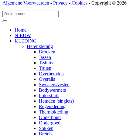
Algemene Voorwaarden
-
Privacy
-
Cookies
- Copyright © 2026
Home
NIEUW
KLEDING
Herenkleding
Broeken
Jassen
T-shirts
Truien
Overhemden
Overalls
Sweaters/vesten
Bodywarmers
Polo-shirts
Hemden (singlets)
Regenkleding
Thermokleding
Onderhoud
Ondergoed
Sokken
Bretels