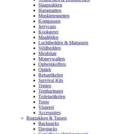
Slaapzakken
Hangmatten
Muskietennetten
Kompassen
Jerrycans
Kookgerei
Maaltijden
Luchtbedden & Matrassen
Veldbedden
Meubilair
Moneywallets
Opbergkoffers
Optiek
Reisartikelen
Survival Kits
Tenten
Tentharingen
Toiletartikelen
Touw
Visgerei
Accessoires
Rugzakken & Tassen
Backpacks
Daypacks