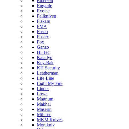
Emerson
Engarde
Exotac
Fallkniven
Fiskars
FMA
Fosco
Fostex
Fox
Ganzo
Hi-Tec
Katadyn
Key-Bak
KH Security
Leatherman
Life-Line
Light My Fire
Linder
Lowa
Magnum
Makhai
Maserin
Mil-Tec
MKM Knives
Morakniv