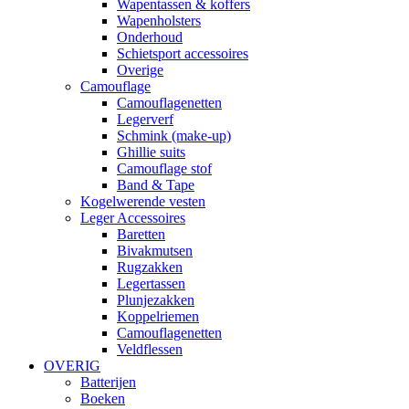
Wapentassen & koffers
Wapenholsters
Onderhoud
Schietsport accessoires
Overige
Camouflage
Camouflagenetten
Legerverf
Schmink (make-up)
Ghillie suits
Camouflage stof
Band & Tape
Kogelwerende vesten
Leger Accessoires
Baretten
Bivakmutsen
Rugzakken
Legertassen
Plunjezakken
Koppelriemen
Camouflagenetten
Veldflessen
OVERIG
Batterijen
Boeken