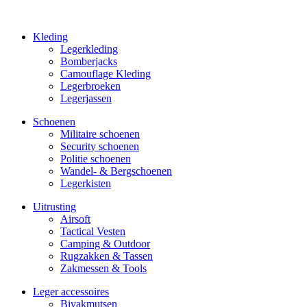
Kleding
Legerkleding
Bomberjacks
Camouflage Kleding
Legerbroeken
Legerjassen
Schoenen
Militaire schoe­nen
Security schoenen
Politie schoenen
Wandel- & Berg­­schoenen
Legerkisten
Uitrusting
Airsoft
Tactical Ves­ten
Camping & Outdoor
Rugzakken & Tassen
Zakmessen & Tools
Leger accessoires
Bivakmutsen