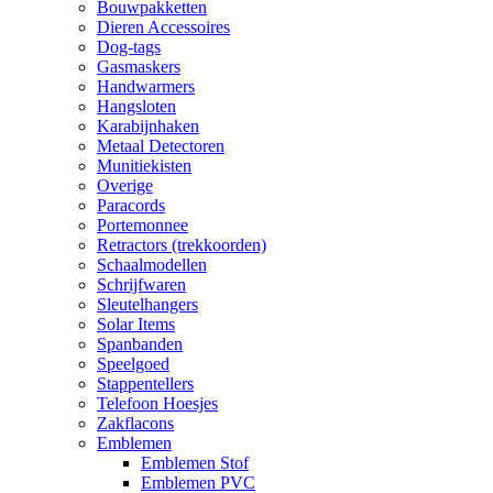
Bouwpakketten
Dieren Accessoires
Dog-tags
Gasmaskers
Handwarmers
Hangsloten
Karabijnhaken
Metaal Detectoren
Munitiekisten
Overige
Paracords
Portemonnee
Retractors (trekkoorden)
Schaalmodellen
Schrijfwaren
Sleutelhangers
Solar Items
Spanbanden
Speelgoed
Stappentellers
Telefoon Hoesjes
Zakflacons
Emblemen
Emblemen Stof
Emblemen PVC