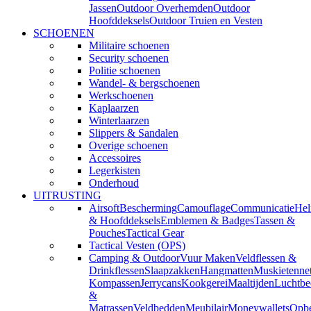
Jassen
Outdoor Overhemden
Outdoor
Hoofddeksels
Outdoor Truien en Vesten
SCHOENEN
Militaire schoenen
Security schoenen
Politie schoenen
Wandel- & bergschoenen
Werkschoenen
Kaplaarzen
Winterlaarzen
Slippers & Sandalen
Overige schoenen
Accessoires
Legerkisten
Onderhoud
UITRUSTING
Airsoft
Bescherming
Camouflage
Communicatie
He
& Hoofddeksels
Emblemen & Badges
Tassen &
Pouches
Tactical Gear
Tactical Vesten (OPS)
Camping & Outdoor
Vuur Maken
Veldflessen &
Drinkflessen
Slaapzakken
Hangmatten
Muskietenne
Kompassen
Jerrycans
Kookgerei
Maaltijden
Luchtbe
&
Matrassen
Veldbedden
Meubilair
Moneywallets
Opbe