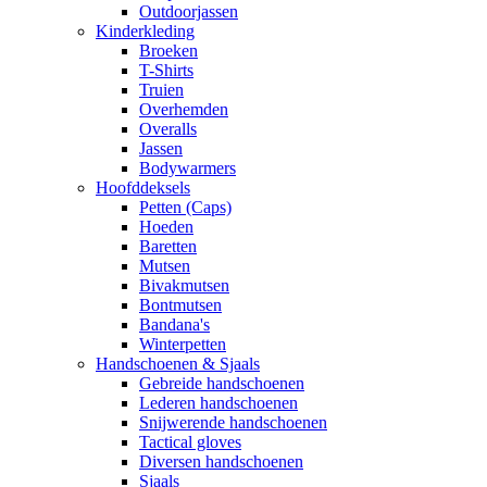
Outdoorjassen
Kinderkleding
Broeken
T-Shirts
Truien
Overhemden
Overalls
Jassen
Bodywarmers
Hoofddeksels
Petten (Caps)
Hoeden
Baretten
Mutsen
Bivakmutsen
Bontmutsen
Bandana's
Winterpetten
Handschoenen & Sjaals
Gebreide handschoenen
Lederen handschoenen
Snijwerende handschoenen
Tactical gloves
Diversen handschoenen
Sjaals