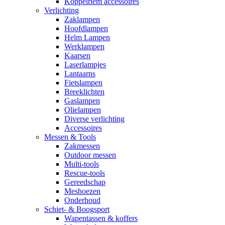
Koppelriem accessoires
Verlichting
Zaklampen
Hoofdlampen
Helm Lampen
Werklampen
Kaarsen
Laserlampjes
Lantaarns
Fietslampen
Breeklichten
Gaslampen
Olielampen
Diverse verlichting
Accessoires
Messen & Tools
Zakmessen
Outdoor messen
Multi-tools
Rescue-tools
Gereedschap
Meshoezen
Onderhoud
Schiet- & Boogsport
Wapentassen & koffers