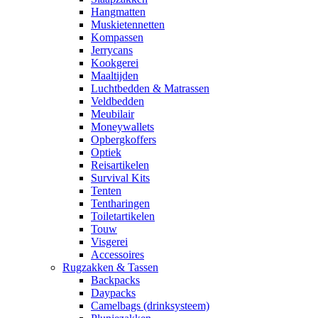
Hangmatten
Muskietennetten
Kompassen
Jerrycans
Kookgerei
Maaltijden
Luchtbedden & Matrassen
Veldbedden
Meubilair
Moneywallets
Opbergkoffers
Optiek
Reisartikelen
Survival Kits
Tenten
Tentharingen
Toiletartikelen
Touw
Visgerei
Accessoires
Rugzakken & Tassen
Backpacks
Daypacks
Camelbags (drinksysteem)