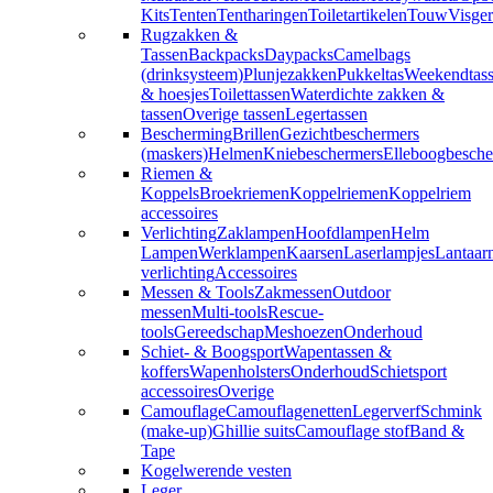
Kits
Tenten
Tentharingen
Toiletartikelen
Touw
Visger
Rugzakken &
Tassen
Backpacks
Daypacks
Camelbags
(drinksysteem)
Plunjezakken
Pukkeltas
Weekendtas
& hoesjes
Toilettassen
Waterdichte zakken &
tassen
Overige tassen
Legertassen
Bescherming
Brillen
Gezichtbeschermers
(maskers)
Helmen
Kniebeschermers
Elleboogbesche
Riemen &
Koppels
Broekriemen
Koppelriemen
Koppelriem
accessoires
Verlichting
Zaklampen
Hoofdlampen
Helm
Lampen
Werklampen
Kaarsen
Laserlampjes
Lantaar
verlichting
Accessoires
Messen & Tools
Zakmessen
Outdoor
messen
Multi-tools
Rescue-
tools
Gereedschap
Meshoezen
Onderhoud
Schiet- & Boogsport
Wapentassen &
koffers
Wapenholsters
Onderhoud
Schietsport
accessoires
Overige
Camouflage
Camouflagenetten
Legerverf
Schmink
(make-up)
Ghillie suits
Camouflage stof
Band &
Tape
Kogelwerende vesten
Leger