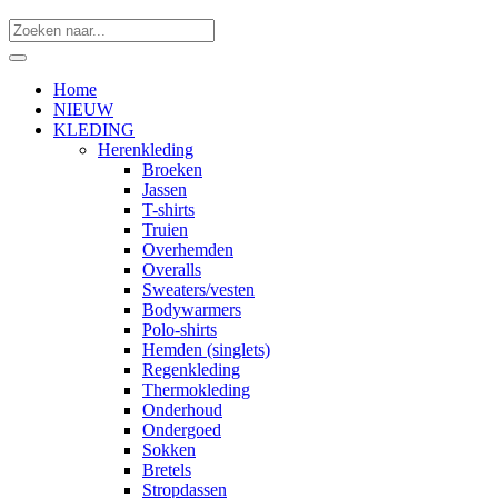
Home
NIEUW
KLEDING
Herenkleding
Broeken
Jassen
T-shirts
Truien
Overhemden
Overalls
Sweaters/vesten
Bodywarmers
Polo-shirts
Hemden (singlets)
Regenkleding
Thermokleding
Onderhoud
Ondergoed
Sokken
Bretels
Stropdassen