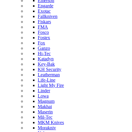
Emerson
Engarde
Exotac
Fallkniven
Fiskars
FMA
Fosco
Fostex
Fox
Ganzo
Hi-Tec
Katadyn
Key-Bak
KH Security
Leatherman
Life-Line
Light My Fire
Linder
Lowa
Magnum
Makhai
Maserin
Mil-Tec
MKM Knives
Morakniv