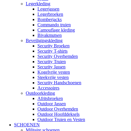
Legerkleding
Legerjassen
Legerbroeken
Bomberjacks
Commando truien
Camouflage kleding
Bivakmutsen
Beveiligingskleding
Security Broeken
Security T-shirts
Security Overhemden
Security Truien
Security Jassen
Kogelvrije vesten
Steekvrije vesten
Security Handschoenen
Accessoires
Outdoorkleding
Afritsbroeken
Outdoor Jassen
Outdoor Overhemden
Outdoor Hoofddeksels
Outdoor Truien en Vesten
SCHOENEN
Militaire schoenen