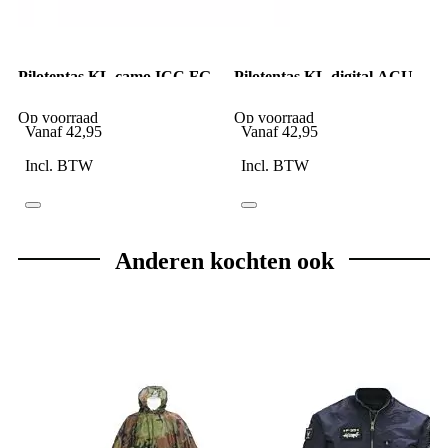
Pilotentas KL camo ICC FG
Pilotentas KL digital ACU
Groen
camo
Op voorraad
Op voorraad
Vanaf
42,95
Vanaf
42,95
Incl. BTW
Incl. BTW
Anderen kochten ook