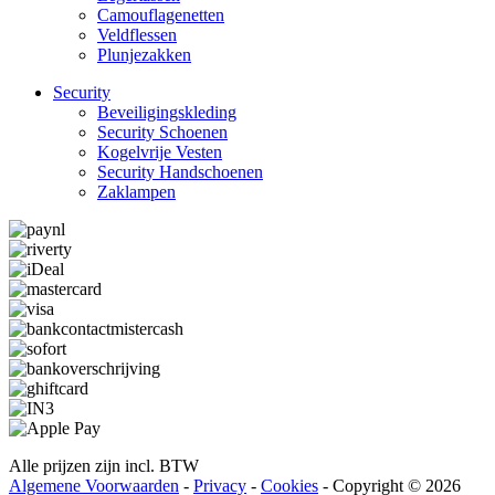
Camouflage­­netten
Veldflessen
Plunjezakken
Security
Beveiligings­­kleding
Security Schoenen
Kogelvrije Vesten
Security Hand­­schoenen
Zaklampen
Alle prijzen zijn incl. BTW
Algemene Voorwaarden
-
Privacy
-
Cookies
- Copyright © 2026