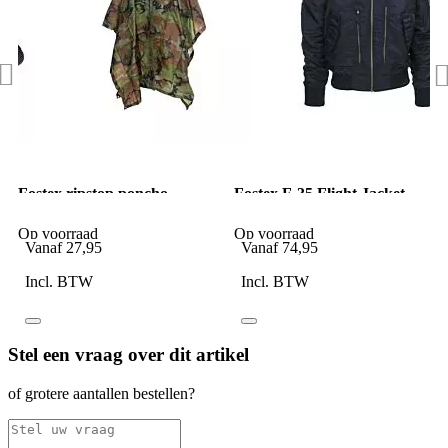
Fostex ripstop poncho
Fostex F-35 Flight Jacket
woodland camo
blauw
Op voorraad
Op voorraad
Vanaf
27,95
Vanaf
74,95
Incl. BTW
Incl. BTW
Stel een vraag over dit artikel
of grotere aantallen bestellen?