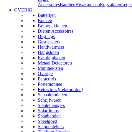
Accessoires
Baretten
Bivakmutsen
Rugzakken
Leger
OVERIG
Batterijen
Boeken
Bouwpakketten
Dieren Accessoires
Dog-tags
Gasmaskers
Handwarmers
Hangsloten
Karabijnhaken
Metaal Detectoren
Munitiekisten
Overige
Paracords
Portemonnee
Retractors (trekkoorden)
Schaalmodellen
Schrijfwaren
Sleutelhangers
Solar Items
Spanbanden
Speelgoed
Stappentellers
Telefoon Hoesjes