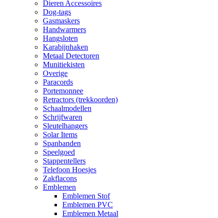
Dieren Accessoires
Dog-tags
Gasmaskers
Handwarmers
Hangsloten
Karabijnhaken
Metaal Detectoren
Munitiekisten
Overige
Paracords
Portemonnee
Retractors (trekkoorden)
Schaalmodellen
Schrijfwaren
Sleutelhangers
Solar Items
Spanbanden
Speelgoed
Stappentellers
Telefoon Hoesjes
Zakflacons
Emblemen
Emblemen Stof
Emblemen PVC
Emblemen Metaal