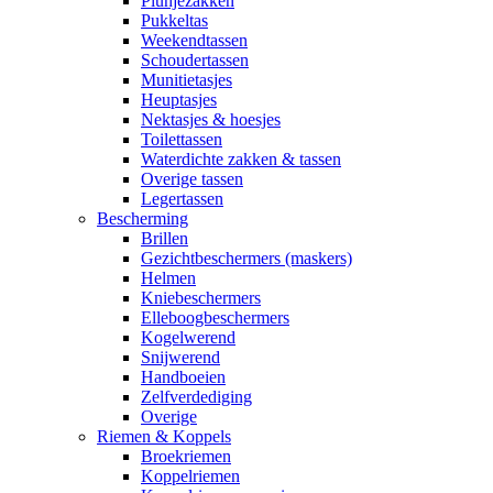
Plunjezakken
Pukkeltas
Weekendtassen
Schoudertassen
Munitietasjes
Heuptasjes
Nektasjes & hoesjes
Toilettassen
Waterdichte zakken & tassen
Overige tassen
Legertassen
Bescherming
Brillen
Gezichtbeschermers (maskers)
Helmen
Kniebeschermers
Elleboogbeschermers
Kogelwerend
Snijwerend
Handboeien
Zelfverdediging
Overige
Riemen & Koppels
Broekriemen
Koppelriemen