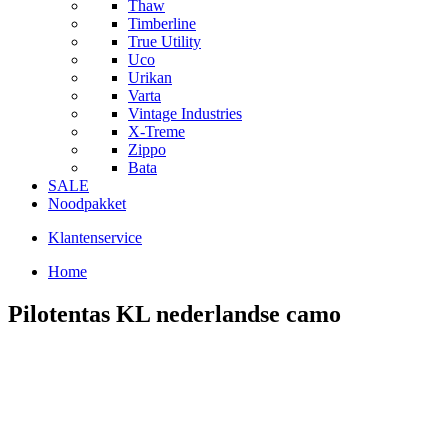
Thaw
Timberline
True Utility
Uco
Urikan
Varta
Vintage Industries
X-Treme
Zippo
Bata
SALE
Noodpakket
Klantenservice
Home
Pilotentas KL nederlandse camo