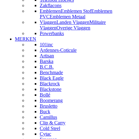
Zakflacons
Emblemen
Emblemen Stof
Emblemen
PVC
Emblemen Metaal
Vlaggen
Landen Vlaggen
Militaire
Vlaggen
Overige Vlaggen
Powerbanks
MERKEN
101inc
Ardennes-Coticule
Artisan
Barska
B.C.B.
Benchmade
Black Eagle
Blackrock
Blackstone
Bollé
Boomerang
Brusletto
Buck
Camillus
Clip & Carry
Cold Steel
Cytac