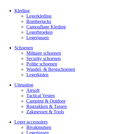
Kleding
Legerkleding
Bomberjacks
Camouflage Kleding
Legerbroeken
Legerjassen
Schoenen
Militaire schoe­nen
Security schoenen
Politie schoenen
Wandel- & Berg­­schoenen
Legerkisten
Uitrusting
Airsoft
Tactical Ves­ten
Camping & Outdoor
Rugzakken & Tassen
Zakmessen & Tools
Leger accessoires
Bivakmutsen
Legertassen