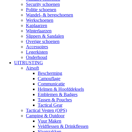
Security schoenen
Politie schoenen
Wandel- & bergschoenen
Werkschoenen
Kaplaarzen
Winterlaarzen
Slippers & Sandalen
Overige schoenen
Accessoires
Legerkisten
Onderhoud
UITRUSTING
Airsoft
Bescherming
Camouflage
Communicatie
Helmen & Hoofddeksels
Emblemen & Badges
Tassen & Pouches
Tactical Gear
Tactical Vesten (OPS)
Camping & Outdoor
Vuur Maken
Veldflessen & Drinkflessen
Slaapzakken