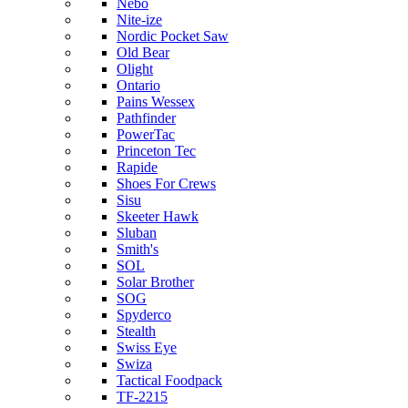
Nebo
Nite-ize
Nordic Pocket Saw
Old Bear
Olight
Ontario
Pains Wessex
Pathfinder
PowerTac
Princeton Tec
Rapide
Shoes For Crews
Sisu
Skeeter Hawk
Sluban
Smith's
SOL
Solar Brother
SOG
Spyderco
Stealth
Swiss Eye
Swiza
Tactical Foodpack
TF-2215