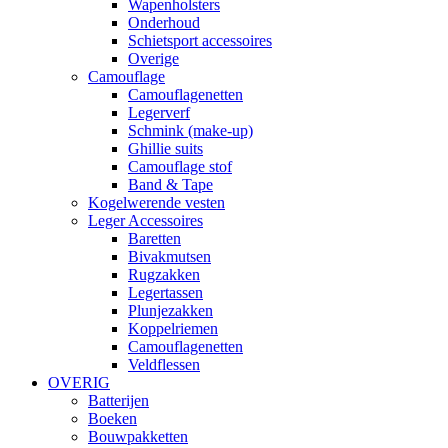
Wapenholsters
Onderhoud
Schietsport accessoires
Overige
Camouflage
Camouflagenetten
Legerverf
Schmink (make-up)
Ghillie suits
Camouflage stof
Band & Tape
Kogelwerende vesten
Leger Accessoires
Baretten
Bivakmutsen
Rugzakken
Legertassen
Plunjezakken
Koppelriemen
Camouflagenetten
Veldflessen
OVERIG
Batterijen
Boeken
Bouwpakketten