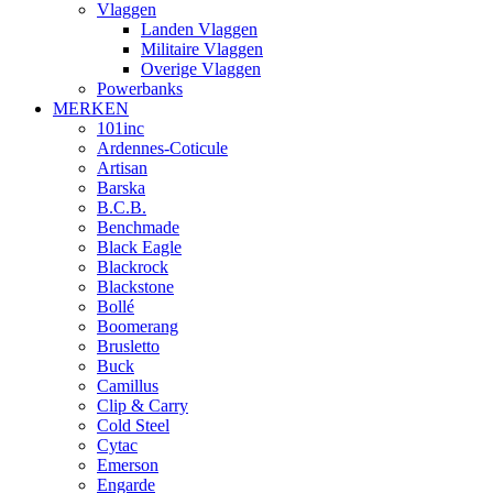
Vlaggen
Landen Vlaggen
Militaire Vlaggen
Overige Vlaggen
Powerbanks
MERKEN
101inc
Ardennes-Coticule
Artisan
Barska
B.C.B.
Benchmade
Black Eagle
Blackrock
Blackstone
Bollé
Boomerang
Brusletto
Buck
Camillus
Clip & Carry
Cold Steel
Cytac
Emerson
Engarde