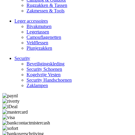
Rugzakken & Tassen
Zakmessen & Tools
Leger accessoires
Bivakmutsen
Legertassen
Camouflage­­netten
Veldflessen
Plunjezakken
Security
Beveiligings­­kleding
Security Schoenen
Kogelvrije Vesten
Security Hand­­schoenen
Zaklampen