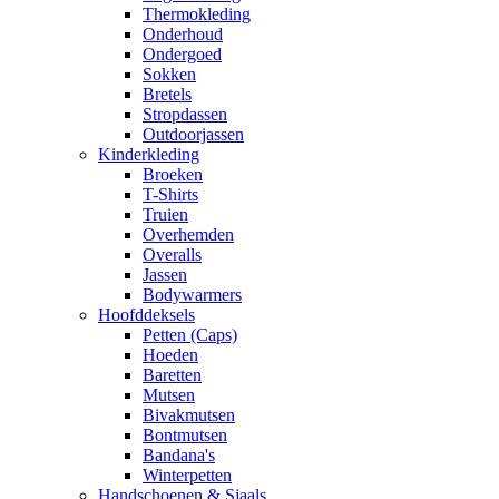
Thermokleding
Onderhoud
Ondergoed
Sokken
Bretels
Stropdassen
Outdoorjassen
Kinderkleding
Broeken
T-Shirts
Truien
Overhemden
Overalls
Jassen
Bodywarmers
Hoofddeksels
Petten (Caps)
Hoeden
Baretten
Mutsen
Bivakmutsen
Bontmutsen
Bandana's
Winterpetten
Handschoenen & Sjaals