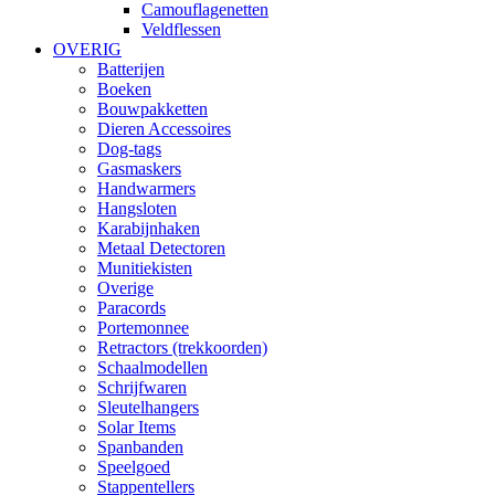
Camouflagenetten
Veldflessen
OVERIG
Batterijen
Boeken
Bouwpakketten
Dieren Accessoires
Dog-tags
Gasmaskers
Handwarmers
Hangsloten
Karabijnhaken
Metaal Detectoren
Munitiekisten
Overige
Paracords
Portemonnee
Retractors (trekkoorden)
Schaalmodellen
Schrijfwaren
Sleutelhangers
Solar Items
Spanbanden
Speelgoed
Stappentellers