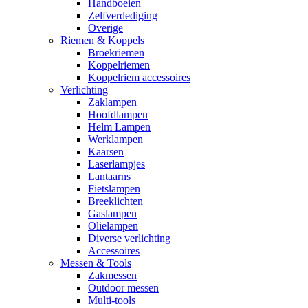
Handboeien
Zelfverdediging
Overige
Riemen & Koppels
Broekriemen
Koppelriemen
Koppelriem accessoires
Verlichting
Zaklampen
Hoofdlampen
Helm Lampen
Werklampen
Kaarsen
Laserlampjes
Lantaarns
Fietslampen
Breeklichten
Gaslampen
Olielampen
Diverse verlichting
Accessoires
Messen & Tools
Zakmessen
Outdoor messen
Multi-tools