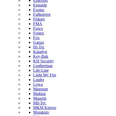
Emerson
Engarde
Exotac
Fallkniven
Fiskars
FMA
Fosco
Fostex
Fox
Ganzo
Hi-Tec
Katadyn
Key-Bak
KH Security
Leatherman
Life-Line
Light My Fire
Linder
Lowa
Magnum
Makhai
Maserin
Mil-Tec
MKM Knives
Morakniv