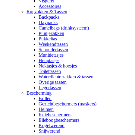
Visgerei
Accessoires
Rugzakken & Tassen
Backpacks
Daypacks
Camelbags (drinksysteem)
Plunjezakken
Pukkeltas
Weekendtassen
Schoudertassen
Munitietasjes
Heuptasjes
Nektasjes & hoesjes
Toilettassen
Waterdichte zakken & tassen
Overige tassen
Legertassen
Bescherming
Brillen
Gezichtbeschermers (maskers)
Helmen
Kniebeschermers
Elleboogbeschermers
Kogelwerend
Snijwerend