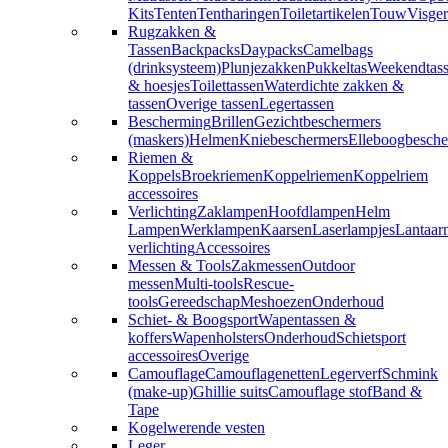
Kits
Tenten
Tentharingen
Toiletartikelen
Touw
Visger
Rugzakken &
Tassen
Backpacks
Daypacks
Camelbags
(drinksysteem)
Plunjezakken
Pukkeltas
Weekendtas
& hoesjes
Toilettassen
Waterdichte zakken &
tassen
Overige tassen
Legertassen
Bescherming
Brillen
Gezichtbeschermers
(maskers)
Helmen
Kniebeschermers
Elleboogbesche
Riemen &
Koppels
Broekriemen
Koppelriemen
Koppelriem
accessoires
Verlichting
Zaklampen
Hoofdlampen
Helm
Lampen
Werklampen
Kaarsen
Laserlampjes
Lantaar
verlichting
Accessoires
Messen & Tools
Zakmessen
Outdoor
messen
Multi-tools
Rescue-
tools
Gereedschap
Meshoezen
Onderhoud
Schiet- & Boogsport
Wapentassen &
koffers
Wapenholsters
Onderhoud
Schietsport
accessoires
Overige
Camouflage
Camouflagenetten
Legerverf
Schmink
(make-up)
Ghillie suits
Camouflage stof
Band &
Tape
Kogelwerende vesten
Leger