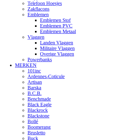
Telefoon Hoesjes
Zakflacons
Emblemen
Emblemen Stof
Emblemen PVC
Emblemen Metaal
Vlaggen
Landen Vlaggen
Militaire Vlaggen
Overige Vlaggen
Powerbanks
MERKEN
101inc
Ardennes-Coticule
Artisan
Barska
B.C.B.
Benchmade
Black Eagle
Blackrock
Blackstone
Bollé
Boomerang
Brusletto
Buck