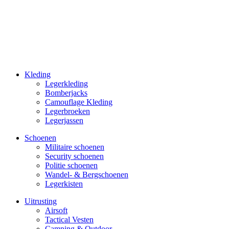
Kleding
Legerkleding
Bomberjacks
Camouflage Kleding
Legerbroeken
Legerjassen
Schoenen
Militaire schoe­nen
Security schoenen
Politie schoenen
Wandel- & Berg­­schoenen
Legerkisten
Uitrusting
Airsoft
Tactical Ves­ten
Camping & Outdoor