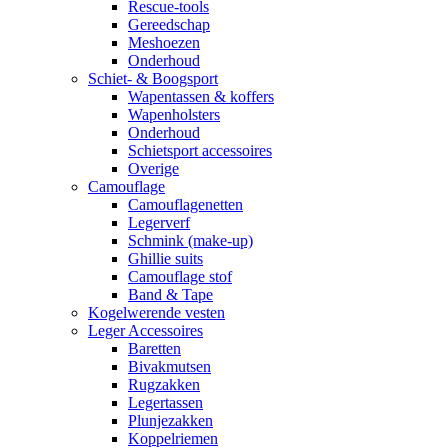
Rescue-tools
Gereedschap
Meshoezen
Onderhoud
Schiet- & Boogsport
Wapentassen & koffers
Wapenholsters
Onderhoud
Schietsport accessoires
Overige
Camouflage
Camouflagenetten
Legerverf
Schmink (make-up)
Ghillie suits
Camouflage stof
Band & Tape
Kogelwerende vesten
Leger Accessoires
Baretten
Bivakmutsen
Rugzakken
Legertassen
Plunjezakken
Koppelriemen