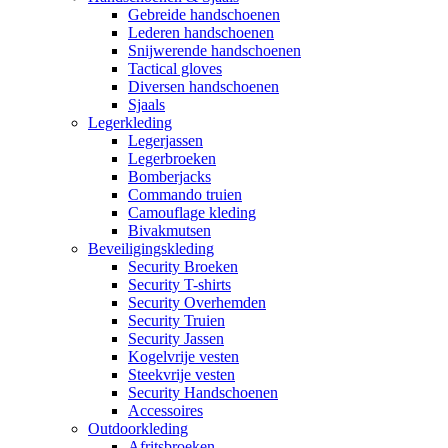
Gebreide handschoenen
Lederen handschoenen
Snijwerende handschoenen
Tactical gloves
Diversen handschoenen
Sjaals
Legerkleding
Legerjassen
Legerbroeken
Bomberjacks
Commando truien
Camouflage kleding
Bivakmutsen
Beveiligingskleding
Security Broeken
Security T-shirts
Security Overhemden
Security Truien
Security Jassen
Kogelvrije vesten
Steekvrije vesten
Security Handschoenen
Accessoires
Outdoorkleding
Afritsbroeken