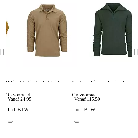
101inc Tactical polo Quick
Fostex schippers trui wol
dry lange mouw Coyote
groen
Op voorraad
Op voorraad
Vanaf
24,95
Vanaf
115,50
Incl. BTW
Incl. BTW