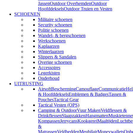
Jassen
Outdoor Overhemden
Outdoor
Hoofddeksels
Outdoor Truien en Vesten
SCHOENEN
Militaire schoenen
Security schoenen
Politie schoenen
Wandel- & bergschoenen
Werkschoenen
Kaplaarzen
Winterlaarzen
Slippers & Sandalen
Overige schoenen
Accessoires
Legerkisten
Onderhoud
UITRUSTING
Airsoft
Bescherming
Camouflage
Communicatie
He
& Hoofddeksels
Emblemen & Badges
Tassen &
Pouches
Tactical Gear
Tactical Vesten (OPS)
Camping & Outdoor
Vuur Maken
Veldflessen &
Drinkflessen
Slaapzakken
Hangmatten
Muskietenne
Kompassen
Jerrycans
Kookgerei
Maaltijden
Luchtbe
&
Matrassen
Veldbedden
Meubilair
Moneywallets
Opbe