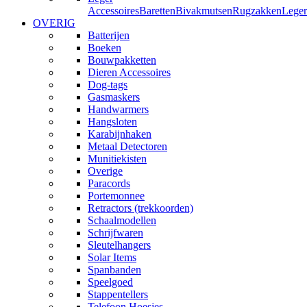
Accessoires
Baretten
Bivakmutsen
Rugzakken
Leger
OVERIG
Batterijen
Boeken
Bouwpakketten
Dieren Accessoires
Dog-tags
Gasmaskers
Handwarmers
Hangsloten
Karabijnhaken
Metaal Detectoren
Munitiekisten
Overige
Paracords
Portemonnee
Retractors (trekkoorden)
Schaalmodellen
Schrijfwaren
Sleutelhangers
Solar Items
Spanbanden
Speelgoed
Stappentellers
Telefoon Hoesjes