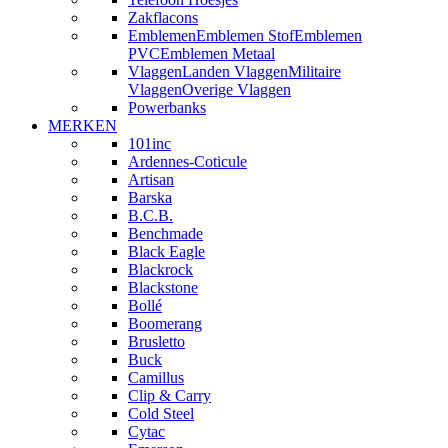
Zakflacons
Emblemen
Emblemen Stof
Emblemen
PVC
Emblemen Metaal
Vlaggen
Landen Vlaggen
Militaire
Vlaggen
Overige Vlaggen
Powerbanks
MERKEN
101inc
Ardennes-Coticule
Artisan
Barska
B.C.B.
Benchmade
Black Eagle
Blackrock
Blackstone
Bollé
Boomerang
Brusletto
Buck
Camillus
Clip & Carry
Cold Steel
Cytac