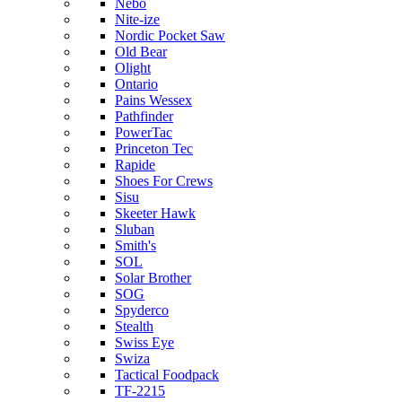
Nebo
Nite-ize
Nordic Pocket Saw
Old Bear
Olight
Ontario
Pains Wessex
Pathfinder
PowerTac
Princeton Tec
Rapide
Shoes For Crews
Sisu
Skeeter Hawk
Sluban
Smith's
SOL
Solar Brother
SOG
Spyderco
Stealth
Swiss Eye
Swiza
Tactical Foodpack
TF-2215