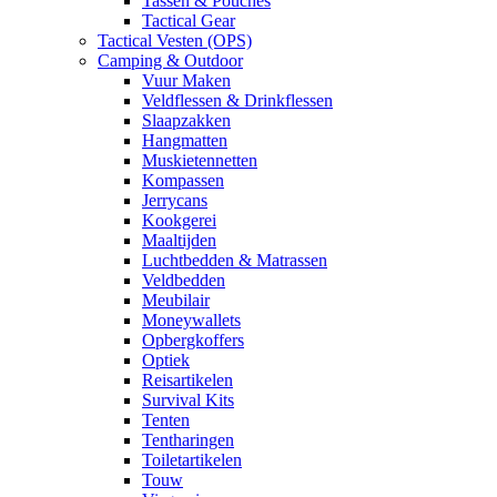
Tassen & Pouches
Tactical Gear
Tactical Vesten (OPS)
Camping & Outdoor
Vuur Maken
Veldflessen & Drinkflessen
Slaapzakken
Hangmatten
Muskietennetten
Kompassen
Jerrycans
Kookgerei
Maaltijden
Luchtbedden & Matrassen
Veldbedden
Meubilair
Moneywallets
Opbergkoffers
Optiek
Reisartikelen
Survival Kits
Tenten
Tentharingen
Toiletartikelen
Touw