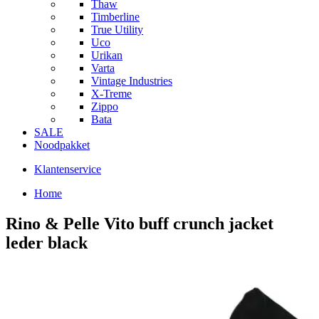
Thaw
Timberline
True Utility
Uco
Urikan
Varta
Vintage Industries
X-Treme
Zippo
Bata
SALE
Noodpakket
Klantenservice
Home
Rino & Pelle Vito buff crunch jacket
leder black