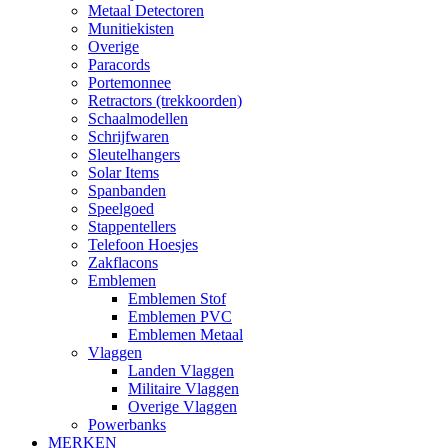
Metaal Detectoren
Munitiekisten
Overige
Paracords
Portemonnee
Retractors (trekkoorden)
Schaalmodellen
Schrijfwaren
Sleutelhangers
Solar Items
Spanbanden
Speelgoed
Stappentellers
Telefoon Hoesjes
Zakflacons
Emblemen
Emblemen Stof
Emblemen PVC
Emblemen Metaal
Vlaggen
Landen Vlaggen
Militaire Vlaggen
Overige Vlaggen
Powerbanks
MERKEN