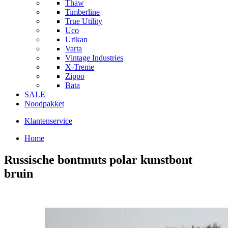
Thaw
Timberline
True Utility
Uco
Urikan
Varta
Vintage Industries
X-Treme
Zippo
Bata
SALE
Noodpakket
Klantenservice
Home
Russische bontmuts polar kunstbont
bruin