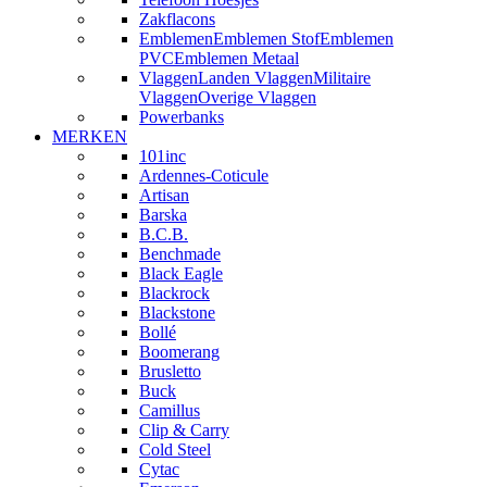
Zakflacons
Emblemen
Emblemen Stof
Emblemen
PVC
Emblemen Metaal
Vlaggen
Landen Vlaggen
Militaire
Vlaggen
Overige Vlaggen
Powerbanks
MERKEN
101inc
Ardennes-Coticule
Artisan
Barska
B.C.B.
Benchmade
Black Eagle
Blackrock
Blackstone
Bollé
Boomerang
Brusletto
Buck
Camillus
Clip & Carry
Cold Steel
Cytac