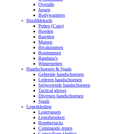
Overalls
Jassen
Bodywarmers
Hoofddeksels
Petten (Caps)
Hoeden
Baretten
Mutsen
Bivakmutsen
Bontmutsen
Bandana's
Winterpetten
Handschoenen & Sjaals
Gebreide handschoenen
Lederen handschoenen
Snijwerende handschoenen
Tactical gloves
Diversen handschoenen
Sjaals
Legerkleding
Legerjassen
Legerbroeken
Bomberjacks
Commando truien
Camouflage kleding