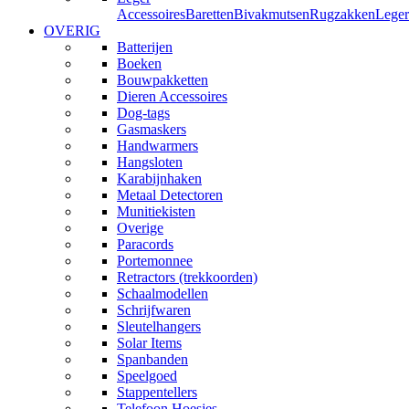
Accessoires
Baretten
Bivakmutsen
Rugzakken
Leger
OVERIG
Batterijen
Boeken
Bouwpakketten
Dieren Accessoires
Dog-tags
Gasmaskers
Handwarmers
Hangsloten
Karabijnhaken
Metaal Detectoren
Munitiekisten
Overige
Paracords
Portemonnee
Retractors (trekkoorden)
Schaalmodellen
Schrijfwaren
Sleutelhangers
Solar Items
Spanbanden
Speelgoed
Stappentellers
Telefoon Hoesjes