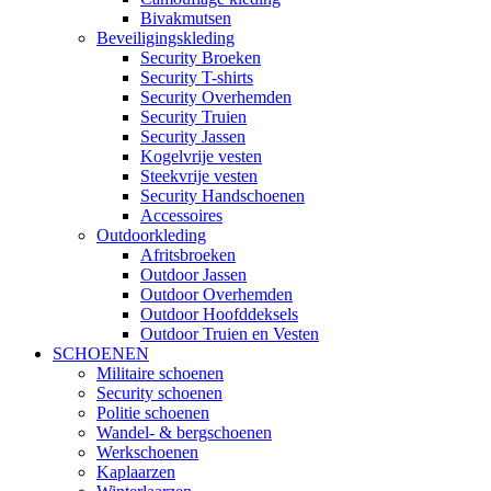
Bivakmutsen
Beveiligingskleding
Security Broeken
Security T-shirts
Security Overhemden
Security Truien
Security Jassen
Kogelvrije vesten
Steekvrije vesten
Security Handschoenen
Accessoires
Outdoorkleding
Afritsbroeken
Outdoor Jassen
Outdoor Overhemden
Outdoor Hoofddeksels
Outdoor Truien en Vesten
SCHOENEN
Militaire schoenen
Security schoenen
Politie schoenen
Wandel- & bergschoenen
Werkschoenen
Kaplaarzen