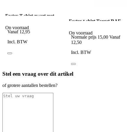
Fostex T-shirt zwart met
witte ster US Army
Fostex t-shirt Target RAF
vintage olive
Op voorraad
Vanaf
12,95
Op voorraad
Normale prijs
15,00
Vanaf
Incl. BTW
12,50
Incl. BTW
Stel een vraag over dit artikel
of grotere aantallen bestellen?