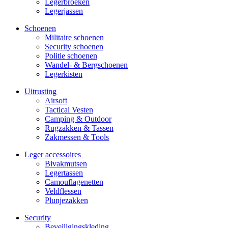
Legerbroeken
Legerjassen
Schoenen
Militaire schoe­nen
Security schoenen
Politie schoenen
Wandel- & Berg­­schoenen
Legerkisten
Uitrusting
Airsoft
Tactical Ves­ten
Camping & Outdoor
Rugzakken & Tassen
Zakmessen & Tools
Leger accessoires
Bivakmutsen
Legertassen
Camouflage­­netten
Veldflessen
Plunjezakken
Security
Beveiligings­­kleding