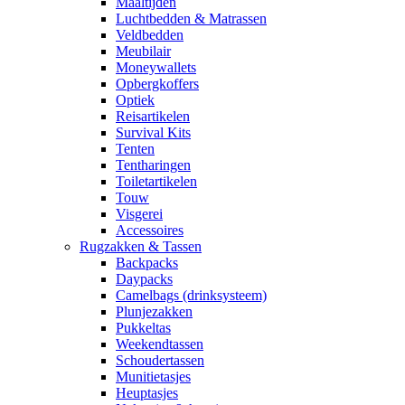
Maaltijden
Luchtbedden & Matrassen
Veldbedden
Meubilair
Moneywallets
Opbergkoffers
Optiek
Reisartikelen
Survival Kits
Tenten
Tentharingen
Toiletartikelen
Touw
Visgerei
Accessoires
Rugzakken & Tassen
Backpacks
Daypacks
Camelbags (drinksysteem)
Plunjezakken
Pukkeltas
Weekendtassen
Schoudertassen
Munitietasjes
Heuptasjes