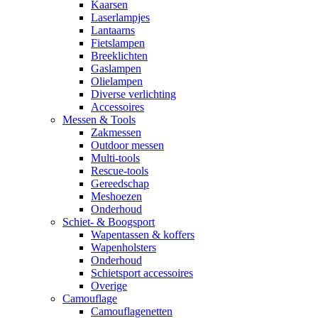
Kaarsen
Laserlampjes
Lantaarns
Fietslampen
Breeklichten
Gaslampen
Olielampen
Diverse verlichting
Accessoires
Messen & Tools
Zakmessen
Outdoor messen
Multi-tools
Rescue-tools
Gereedschap
Meshoezen
Onderhoud
Schiet- & Boogsport
Wapentassen & koffers
Wapenholsters
Onderhoud
Schietsport accessoires
Overige
Camouflage
Camouflagenetten