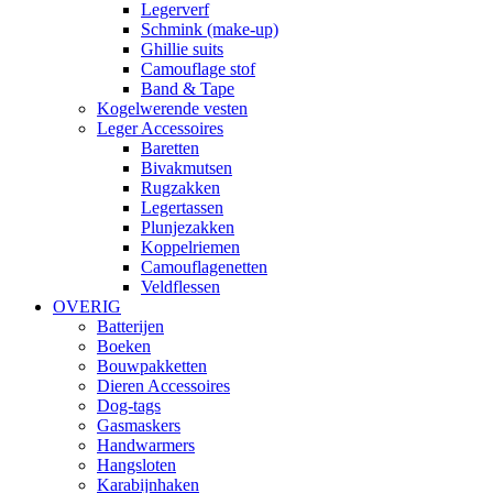
Legerverf
Schmink (make-up)
Ghillie suits
Camouflage stof
Band & Tape
Kogelwerende vesten
Leger Accessoires
Baretten
Bivakmutsen
Rugzakken
Legertassen
Plunjezakken
Koppelriemen
Camouflagenetten
Veldflessen
OVERIG
Batterijen
Boeken
Bouwpakketten
Dieren Accessoires
Dog-tags
Gasmaskers
Handwarmers
Hangsloten
Karabijnhaken