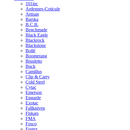
101inc
Ardennes-Coticule
Artisan
Barska
B.C.B.
Benchmade
Black Eagle
Blackrock
Blackstone
Bollé
Boomerang
Brusletto
Buck
Camillus
Clip & Carry
Cold Steel
Cytac
Emerson
Engarde
Exotac
Fallkniven
Fiskars
FMA
Fosco
Fostex