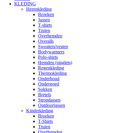
KLEDING
Herenkleding
Broeken
Jassen
T-shirts
Truien
Overhemden
Overalls
Sweaters/vesten
Bodywarmers
Polo-shirts
Hemden (singlets)
Regenkleding
Thermokleding
Onderhoud
Ondergoed
Sokken
Bretels
Stropdassen
Outdoorjassen
Kinderkleding
Broeken
T-Shirts
Truien
Overhemden