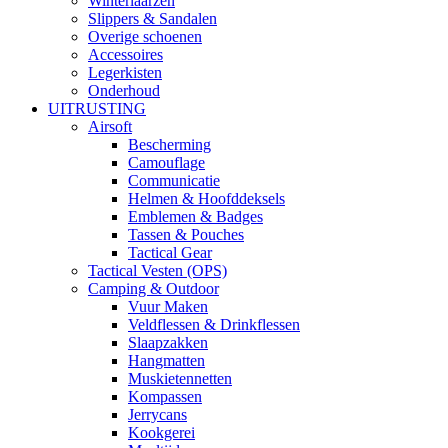
Winterlaarzen
Slippers & Sandalen
Overige schoenen
Accessoires
Legerkisten
Onderhoud
UITRUSTING
Airsoft
Bescherming
Camouflage
Communicatie
Helmen & Hoofddeksels
Emblemen & Badges
Tassen & Pouches
Tactical Gear
Tactical Vesten (OPS)
Camping & Outdoor
Vuur Maken
Veldflessen & Drinkflessen
Slaapzakken
Hangmatten
Muskietennetten
Kompassen
Jerrycans
Kookgerei