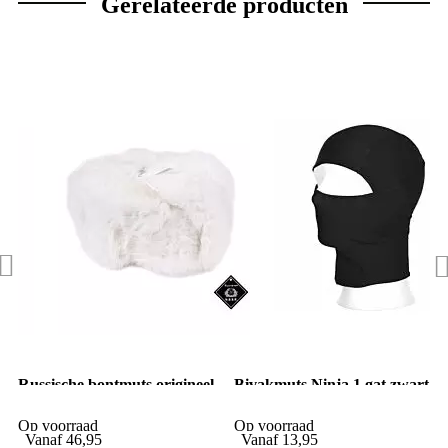
Gerelateerde producten
Russische bontmuts origineel
Bivakmuts Ninja 1 gat zwart
wit
Op voorraad
Op voorraad
Vanaf
46,95
Vanaf
13,95