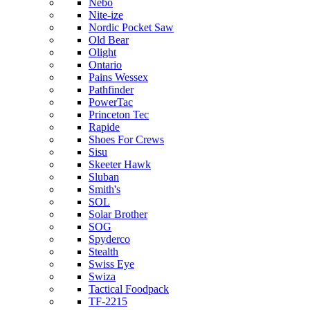
Nebo
Nite-ize
Nordic Pocket Saw
Old Bear
Olight
Ontario
Pains Wessex
Pathfinder
PowerTac
Princeton Tec
Rapide
Shoes For Crews
Sisu
Skeeter Hawk
Sluban
Smith's
SOL
Solar Brother
SOG
Spyderco
Stealth
Swiss Eye
Swiza
Tactical Foodpack
TF-2215