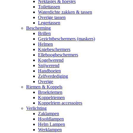
Nektasjes & hoesjes
Toilettassen
Waterdichte zakken & tassen
Overige tassen
Legertassen
Bescherming
Brillen
Gezichtbeschermers (maskers)
Helmen
Kniebeschermers
Elleboogbeschermers
Kogelwerend
Snijwerend
Handboeien
Zelfverdediging
Overige
Riemen & Koppels
Broekriemen
Koppelriemen
Koppelriem accessoires
Verlichting
Zaklampen
Hoofdlampen
Helm Lampen
Werklampen