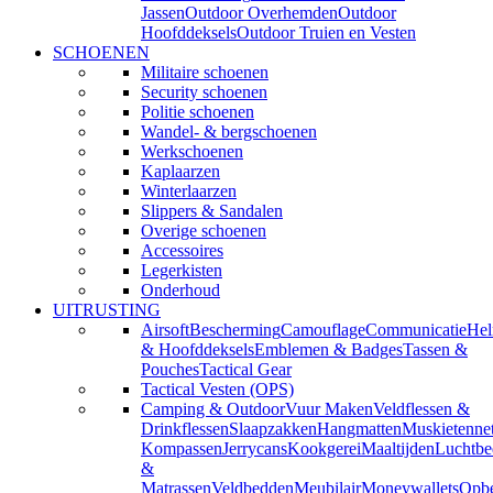
Jassen
Outdoor Overhemden
Outdoor
Hoofddeksels
Outdoor Truien en Vesten
SCHOENEN
Militaire schoenen
Security schoenen
Politie schoenen
Wandel- & bergschoenen
Werkschoenen
Kaplaarzen
Winterlaarzen
Slippers & Sandalen
Overige schoenen
Accessoires
Legerkisten
Onderhoud
UITRUSTING
Airsoft
Bescherming
Camouflage
Communicatie
He
& Hoofddeksels
Emblemen & Badges
Tassen &
Pouches
Tactical Gear
Tactical Vesten (OPS)
Camping & Outdoor
Vuur Maken
Veldflessen &
Drinkflessen
Slaapzakken
Hangmatten
Muskietenne
Kompassen
Jerrycans
Kookgerei
Maaltijden
Luchtbe
&
Matrassen
Veldbedden
Meubilair
Moneywallets
Opbe