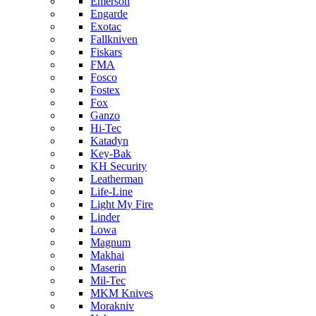
Emerson
Engarde
Exotac
Fallkniven
Fiskars
FMA
Fosco
Fostex
Fox
Ganzo
Hi-Tec
Katadyn
Key-Bak
KH Security
Leatherman
Life-Line
Light My Fire
Linder
Lowa
Magnum
Makhai
Maserin
Mil-Tec
MKM Knives
Morakniv