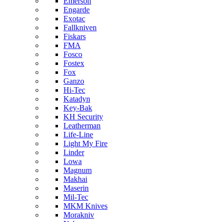
Emerson
Engarde
Exotac
Fallkniven
Fiskars
FMA
Fosco
Fostex
Fox
Ganzo
Hi-Tec
Katadyn
Key-Bak
KH Security
Leatherman
Life-Line
Light My Fire
Linder
Lowa
Magnum
Makhai
Maserin
Mil-Tec
MKM Knives
Morakniv