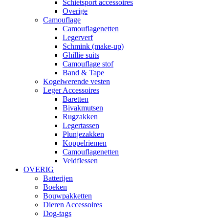
Schietsport accessoires
Overige
Camouflage
Camouflagenetten
Legerverf
Schmink (make-up)
Ghillie suits
Camouflage stof
Band & Tape
Kogelwerende vesten
Leger Accessoires
Baretten
Bivakmutsen
Rugzakken
Legertassen
Plunjezakken
Koppelriemen
Camouflagenetten
Veldflessen
OVERIG
Batterijen
Boeken
Bouwpakketten
Dieren Accessoires
Dog-tags