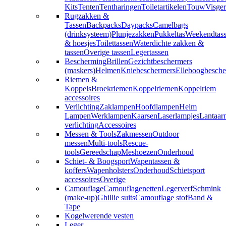
Kits
Tenten
Tentharingen
Toiletartikelen
Touw
Visger
Rugzakken &
Tassen
Backpacks
Daypacks
Camelbags
(drinksysteem)
Plunjezakken
Pukkeltas
Weekendtas
& hoesjes
Toilettassen
Waterdichte zakken &
tassen
Overige tassen
Legertassen
Bescherming
Brillen
Gezichtbeschermers
(maskers)
Helmen
Kniebeschermers
Elleboogbesche
Riemen &
Koppels
Broekriemen
Koppelriemen
Koppelriem
accessoires
Verlichting
Zaklampen
Hoofdlampen
Helm
Lampen
Werklampen
Kaarsen
Laserlampjes
Lantaar
verlichting
Accessoires
Messen & Tools
Zakmessen
Outdoor
messen
Multi-tools
Rescue-
tools
Gereedschap
Meshoezen
Onderhoud
Schiet- & Boogsport
Wapentassen &
koffers
Wapenholsters
Onderhoud
Schietsport
accessoires
Overige
Camouflage
Camouflagenetten
Legerverf
Schmink
(make-up)
Ghillie suits
Camouflage stof
Band &
Tape
Kogelwerende vesten
Leger