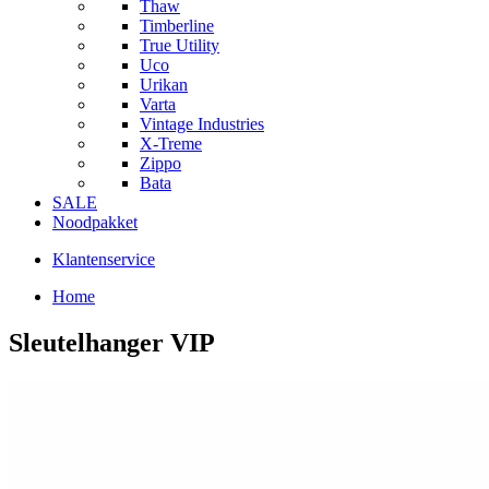
Thaw
Timberline
True Utility
Uco
Urikan
Varta
Vintage Industries
X-Treme
Zippo
Bata
SALE
Noodpakket
Klantenservice
Home
Sleutelhanger VIP