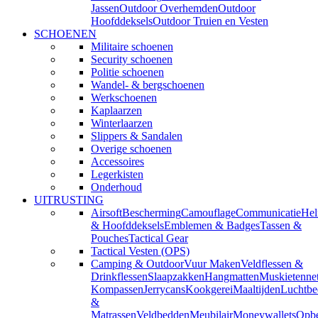
Jassen
Outdoor Overhemden
Outdoor
Hoofddeksels
Outdoor Truien en Vesten
SCHOENEN
Militaire schoenen
Security schoenen
Politie schoenen
Wandel- & bergschoenen
Werkschoenen
Kaplaarzen
Winterlaarzen
Slippers & Sandalen
Overige schoenen
Accessoires
Legerkisten
Onderhoud
UITRUSTING
Airsoft
Bescherming
Camouflage
Communicatie
He
& Hoofddeksels
Emblemen & Badges
Tassen &
Pouches
Tactical Gear
Tactical Vesten (OPS)
Camping & Outdoor
Vuur Maken
Veldflessen &
Drinkflessen
Slaapzakken
Hangmatten
Muskietenne
Kompassen
Jerrycans
Kookgerei
Maaltijden
Luchtbe
&
Matrassen
Veldbedden
Meubilair
Moneywallets
Opbe