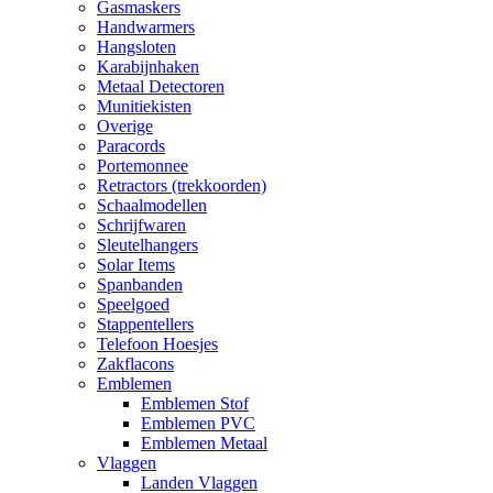
Gasmaskers
Handwarmers
Hangsloten
Karabijnhaken
Metaal Detectoren
Munitiekisten
Overige
Paracords
Portemonnee
Retractors (trekkoorden)
Schaalmodellen
Schrijfwaren
Sleutelhangers
Solar Items
Spanbanden
Speelgoed
Stappentellers
Telefoon Hoesjes
Zakflacons
Emblemen
Emblemen Stof
Emblemen PVC
Emblemen Metaal
Vlaggen
Landen Vlaggen