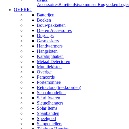
Accessoires
Baretten
Bivakmutsen
Rugzakken
Leger
OVERIG
Batterijen
Boeken
Bouwpakketten
Dieren Accessoires
Dog-tags
Gasmaskers
Handwarmers
Hangsloten
Karabijnhaken
Metaal Detectoren
Munitiekisten
Overige
Paracords
Portemonnee
Retractors (trekkoorden)
Schaalmodellen
Schrijfwaren
Sleutelhangers
Solar Items
Spanbanden
Speelgoed
Stappentellers
Telefoon Hoesjes