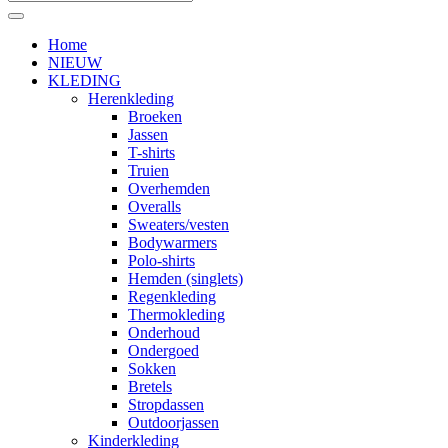
Home
NIEUW
KLEDING
Herenkleding
Broeken
Jassen
T-shirts
Truien
Overhemden
Overalls
Sweaters/vesten
Bodywarmers
Polo-shirts
Hemden (singlets)
Regenkleding
Thermokleding
Onderhoud
Ondergoed
Sokken
Bretels
Stropdassen
Outdoorjassen
Kinderkleding