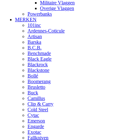
Militaire Vlaggen
Overige Vlaggen
Powerbanks
MERKEN
101inc
Ardennes-Coticule
Artisan
Barska
B.C.B.
Benchmade
Black Eagle
Blackrock
Blackstone
Bollé
Boomerang
Brusletto
Buck
Camillus
Clip & Carry
Cold Steel
Cytac
Emerson
Engarde
Exotac
Fallkniven