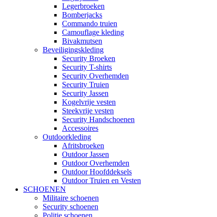
Legerbroeken
Bomberjacks
Commando truien
Camouflage kleding
Bivakmutsen
Beveiligingskleding
Security Broeken
Security T-shirts
Security Overhemden
Security Truien
Security Jassen
Kogelvrije vesten
Steekvrije vesten
Security Handschoenen
Accessoires
Outdoorkleding
Afritsbroeken
Outdoor Jassen
Outdoor Overhemden
Outdoor Hoofddeksels
Outdoor Truien en Vesten
SCHOENEN
Militaire schoenen
Security schoenen
Politie schoenen