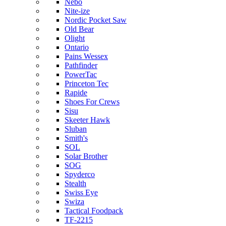
Nebo
Nite-ize
Nordic Pocket Saw
Old Bear
Olight
Ontario
Pains Wessex
Pathfinder
PowerTac
Princeton Tec
Rapide
Shoes For Crews
Sisu
Skeeter Hawk
Sluban
Smith's
SOL
Solar Brother
SOG
Spyderco
Stealth
Swiss Eye
Swiza
Tactical Foodpack
TF-2215