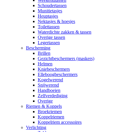
Weekendtassen
Schoudertassen
Munitietasjes
Heuptasjes
Nektasjes & hoesjes
Toilettassen
Waterdichte zakken & tassen
Overige tassen
Legertassen
Bescherming
Brillen
Gezichtbeschermers (maskers)
Helmen
Kniebeschermers
Elleboogbeschermers
Kogelwerend
Snijwerend
Handboeien
Zelfverdediging
Overige
Riemen & Koppels
Broekriemen
Koppelriemen
Koppelriem accessoires
Verlichting