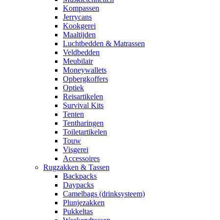
Kompassen
Jerrycans
Kookgerei
Maaltijden
Luchtbedden & Matrassen
Veldbedden
Meubilair
Moneywallets
Opbergkoffers
Optiek
Reisartikelen
Survival Kits
Tenten
Tentharingen
Toiletartikelen
Touw
Visgerei
Accessoires
Rugzakken & Tassen
Backpacks
Daypacks
Camelbags (drinksysteem)
Plunjezakken
Pukkeltas