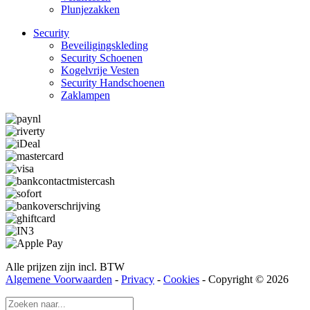
Plunjezakken
Security
Beveiligings­­kleding
Security Schoenen
Kogelvrije Vesten
Security Hand­­schoenen
Zaklampen
Alle prijzen zijn incl. BTW
Algemene Voorwaarden
-
Privacy
-
Cookies
- Copyright © 2026