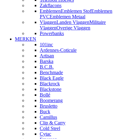
Zakflacons
Emblemen
Emblemen Stof
Emblemen
PVC
Emblemen Metaal
Vlaggen
Landen Vlaggen
Militaire
Vlaggen
Overige Vlaggen
Powerbanks
MERKEN
101inc
Ardennes-Coticule
Artisan
Barska
B.C.B.
Benchmade
Black Eagle
Blackrock
Blackstone
Bollé
Boomerang
Brusletto
Buck
Camillus
Clip & Carry
Cold Steel
Cytac