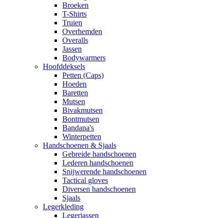
Broeken
T-Shirts
Truien
Overhemden
Overalls
Jassen
Bodywarmers
Hoofddeksels
Petten (Caps)
Hoeden
Baretten
Mutsen
Bivakmutsen
Bontmutsen
Bandana's
Winterpetten
Handschoenen & Sjaals
Gebreide handschoenen
Lederen handschoenen
Snijwerende handschoenen
Tactical gloves
Diversen handschoenen
Sjaals
Legerkleding
Legerjassen