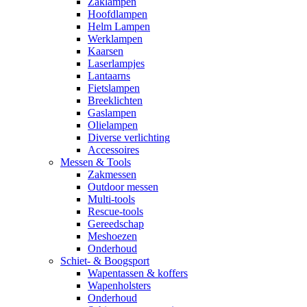
Zaklampen
Hoofdlampen
Helm Lampen
Werklampen
Kaarsen
Laserlampjes
Lantaarns
Fietslampen
Breeklichten
Gaslampen
Olielampen
Diverse verlichting
Accessoires
Messen & Tools
Zakmessen
Outdoor messen
Multi-tools
Rescue-tools
Gereedschap
Meshoezen
Onderhoud
Schiet- & Boogsport
Wapentassen & koffers
Wapenholsters
Onderhoud