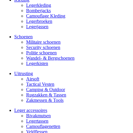
Legerkleding
Bomberjacks
Camouflage Kleding
Legerbroeken
Legerjassen
Schoenen
Militaire schoe­nen
Security schoenen
Politie schoenen
Wandel- & Berg­­schoenen
Legerkisten
Uitrusting
Airsoft
Tactical Ves­ten
Camping & Outdoor
Rugzakken & Tassen
Zakmessen & Tools
Leger accessoires
Bivakmutsen
Legertassen
Camouflage­­netten
Veldflessen