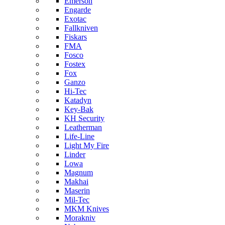
Emerson
Engarde
Exotac
Fallkniven
Fiskars
FMA
Fosco
Fostex
Fox
Ganzo
Hi-Tec
Katadyn
Key-Bak
KH Security
Leatherman
Life-Line
Light My Fire
Linder
Lowa
Magnum
Makhai
Maserin
Mil-Tec
MKM Knives
Morakniv