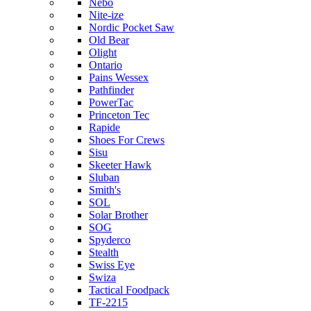
Nebo
Nite-ize
Nordic Pocket Saw
Old Bear
Olight
Ontario
Pains Wessex
Pathfinder
PowerTac
Princeton Tec
Rapide
Shoes For Crews
Sisu
Skeeter Hawk
Sluban
Smith's
SOL
Solar Brother
SOG
Spyderco
Stealth
Swiss Eye
Swiza
Tactical Foodpack
TF-2215