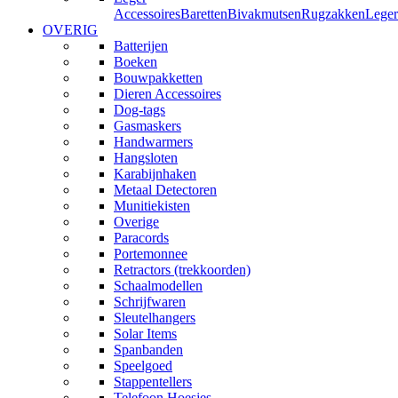
Accessoires
Baretten
Bivakmutsen
Rugzakken
Leger
OVERIG
Batterijen
Boeken
Bouwpakketten
Dieren Accessoires
Dog-tags
Gasmaskers
Handwarmers
Hangsloten
Karabijnhaken
Metaal Detectoren
Munitiekisten
Overige
Paracords
Portemonnee
Retractors (trekkoorden)
Schaalmodellen
Schrijfwaren
Sleutelhangers
Solar Items
Spanbanden
Speelgoed
Stappentellers
Telefoon Hoesjes