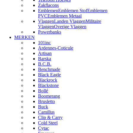
Zakflacons
Emblemen
Emblemen Stof
Emblemen
PVC
Emblemen Metaal
Vlaggen
Landen Vlaggen
Militaire
Vlaggen
Overige Vlaggen
Powerbanks
MERKEN
101inc
Ardennes-Coticule
Artisan
Barska
B.C.B.
Benchmade
Black Eagle
Blackrock
Blackstone
Bollé
Boomerang
Brusletto
Buck
Camillus
Clip & Carry
Cold Steel
Cytac