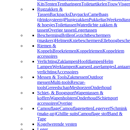
Kits
Tenten
Tentharingen
Toiletartikelen
Touw
Visger
Rugzakken &
Tassen
Backpacks
Daypacks
Camelbags
(drinksysteem)
Plunjezakken
Pukkeltas
Weekendtas
& hoesjes
Toilettassen
Waterdichte zakken &
tassen
Overige tassen
Legertassen
Bescherming
Brillen
Gezichtbeschermers
(maskers)
Helmen
Kniebeschermers
Elleboogbesche
Riemen &
Koppels
Broekriemen
Koppelriemen
Koppelriem
accessoires
Verlichting
Zaklampen
Hoofdlampen
Helm
Lampen
Werklampen
Kaarsen
Laserlampjes
Lantaar
verlichting
Accessoires
Messen & Tools
Zakmessen
Outdoor
messen
Multi-tools
Rescue-
tools
Gereedschap
Meshoezen
Onderhoud
Schiet- & Boogsport
Wapentassen &
koffers
Wapenholsters
Onderhoud
Schietsport
accessoires
Overige
Camouflage
Camouflagenetten
Legerverf
Schmink
(make-up)
Ghillie suits
Camouflage stof
Band &
Tape
Kogelwerende vesten
Leger