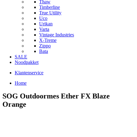
Thaw
Timberline
True Utility
Uco
Urikan
Varta
Vintage Industries
X-Treme
Zippo
Bata
SALE
Noodpakket
Klantenservice
Home
SOG Outdoormes Ether FX Blaze
Orange