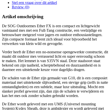
Stel een vraag over dit artikel
Review (0)
Artikel omschrijving
De SOG Outdoormes Ether FX is een compact en lichtgewicht
vaststaand mes met een Full-Tang constructie, een veelzijdige en
betrouwbare metgezel voor jagers en outdoor enthousiastelingen.
Zijn compacte formaat leent zich ideaal voor bijvoorbeeld het
verwerken van klein wild en gevogelte.
Verder heeft de Ether een no-nonsense opengewerkte constructie, dit
maakt dit outdoor mes verrassend licht en super eenvoudig schoon
te maken. Het lemmet is van S35VN staal. Deze staalsoort staat
bekend om zijn taaiheid, scherptebehoud en duurzaamheid en is
daarmee een uitstekende keuze voor dagelijks dragen.
De schalen van de Ether zijn gemaakt van G10, dit is een composiet
materiaal met uitstekende slijtvastheid, een stevige grip (zelfs in natte
omstandigheden) en een subtiele, maar luxe uitstraling. Mocht een
slanker profiel gewenst zijn, dan zijn de schalen te verwijderen en
kan het mes ook zonder schalen gebruikt worden.
De Ether wordt geleverd met een UMS (Universel mounting
System) Kydex Sheath, deze is ambidexter en wordt geleverd met