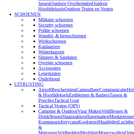
Jassen
Outdoor Overhemden
Outdoor
Hoofddeksels
Outdoor Truien en Vesten
SCHOENEN
Militaire schoenen
Security schoenen
Politie schoenen
Wandel- & bergschoenen
Werkschoenen
Kaplaarzen
Winterlaarzen
Slippers & Sandalen
Overige schoenen
Accessoires
Legerkisten
Onderhoud
UITRUSTING
Airsoft
Bescherming
Camouflage
Communicatie
He
& Hoofddeksels
Emblemen & Badges
Tassen &
Pouches
Tactical Gear
Tactical Vesten (OPS)
Camping & Outdoor
Vuur Maken
Veldflessen &
Drinkflessen
Slaapzakken
Hangmatten
Muskietenne
Kompassen
Jerrycans
Kookgerei
Maaltijden
Luchtbe
&
Matrassen
Veldbedden
Meubilair
Moneywallets
Opbe