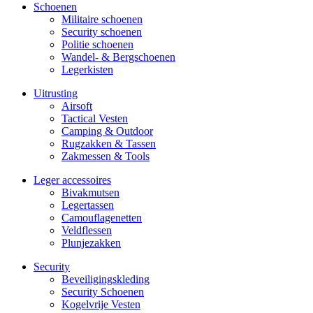
Schoenen
Militaire schoe­nen
Security schoenen
Politie schoenen
Wandel- & Berg­­schoenen
Legerkisten
Uitrusting
Airsoft
Tactical Ves­ten
Camping & Outdoor
Rugzakken & Tassen
Zakmessen & Tools
Leger accessoires
Bivakmutsen
Legertassen
Camouflage­­netten
Veldflessen
Plunjezakken
Security
Beveiligings­­kleding
Security Schoenen
Kogelvrije Vesten