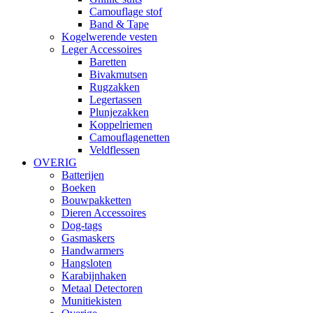
Camouflage stof
Band & Tape
Kogelwerende vesten
Leger Accessoires
Baretten
Bivakmutsen
Rugzakken
Legertassen
Plunjezakken
Koppelriemen
Camouflagenetten
Veldflessen
OVERIG
Batterijen
Boeken
Bouwpakketten
Dieren Accessoires
Dog-tags
Gasmaskers
Handwarmers
Hangsloten
Karabijnhaken
Metaal Detectoren
Munitiekisten