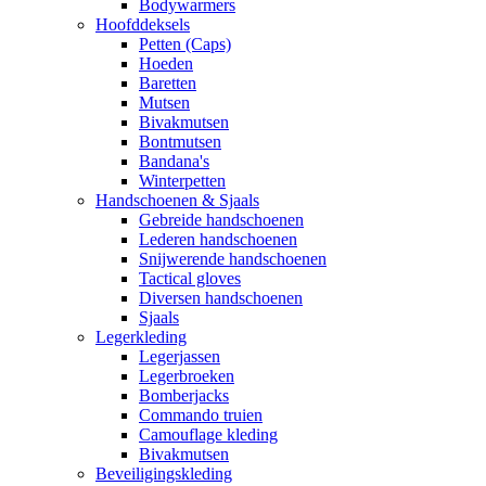
Bodywarmers
Hoofddeksels
Petten (Caps)
Hoeden
Baretten
Mutsen
Bivakmutsen
Bontmutsen
Bandana's
Winterpetten
Handschoenen & Sjaals
Gebreide handschoenen
Lederen handschoenen
Snijwerende handschoenen
Tactical gloves
Diversen handschoenen
Sjaals
Legerkleding
Legerjassen
Legerbroeken
Bomberjacks
Commando truien
Camouflage kleding
Bivakmutsen
Beveiligingskleding