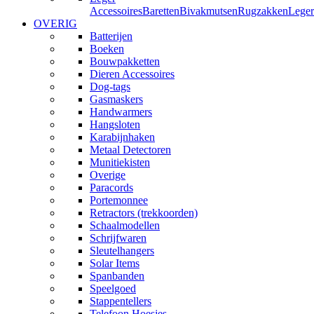
Accessoires
Baretten
Bivakmutsen
Rugzakken
Leger
OVERIG
Batterijen
Boeken
Bouwpakketten
Dieren Accessoires
Dog-tags
Gasmaskers
Handwarmers
Hangsloten
Karabijnhaken
Metaal Detectoren
Munitiekisten
Overige
Paracords
Portemonnee
Retractors (trekkoorden)
Schaalmodellen
Schrijfwaren
Sleutelhangers
Solar Items
Spanbanden
Speelgoed
Stappentellers
Telefoon Hoesjes