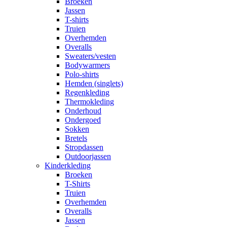
Broeken
Jassen
T-shirts
Truien
Overhemden
Overalls
Sweaters/vesten
Bodywarmers
Polo-shirts
Hemden (singlets)
Regenkleding
Thermokleding
Onderhoud
Ondergoed
Sokken
Bretels
Stropdassen
Outdoorjassen
Kinderkleding
Broeken
T-Shirts
Truien
Overhemden
Overalls
Jassen