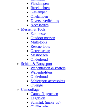
Fietslampen
Breeklichten
Gaslampen
Olielampen
Diverse verlichting
Accessoires
Messen & Tools
Zakmessen
Outdoor messen
Multi-tools
Rescue-tools
Gereedschap
Meshoezen
Onderhoud
Schiet- & Boogsport
Wapentassen & koffers
Wapenholsters
Onderhoud
Schietsport accessoires
Overige
Camouflage
Camouflagenetten
Legerverf
Schmink (make-up)
Ghillie suits