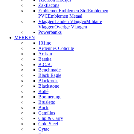
Zakflacons
Emblemen
Emblemen Stof
Emblemen
PVC
Emblemen Metaal
Vlaggen
Landen Vlaggen
Militaire
Vlaggen
Overige Vlaggen
Powerbanks
MERKEN
101inc
Ardennes-Coticule
Artisan
Barska
B.C.B.
Benchmade
Black Eagle
Blackrock
Blackstone
Bollé
Boomerang
Brusletto
Buck
Camillus
Clip & Carry
Cold Steel
Cytac