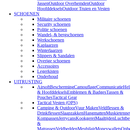
Jassen
Outdoor Overhemden
Outdoor
Hoofddeksels
Outdoor Truien en Vesten
SCHOENEN
Militaire schoenen
Security schoenen
Politie schoenen
Wandel- & bergschoenen
Werkschoenen
Kaplaarzen
Winterlaarzen
Slippers & Sandalen
Overige schoenen
Accessoires
Legerkisten
Onderhoud
UITRUSTING
Airsoft
Bescherming
Camouflage
Communicatie
He
& Hoofddeksels
Emblemen & Badges
Tassen &
Pouches
Tactical Gear
Tactical Vesten (OPS)
Camping & Outdoor
Vuur Maken
Veldflessen &
Drinkflessen
Slaapzakken
Hangmatten
Muskietenne
Kompassen
Jerrycans
Kookgerei
Maaltijden
Luchtbe
&
Matrassen
Veldbedden
Meubilair
Moneywallets
Opbe