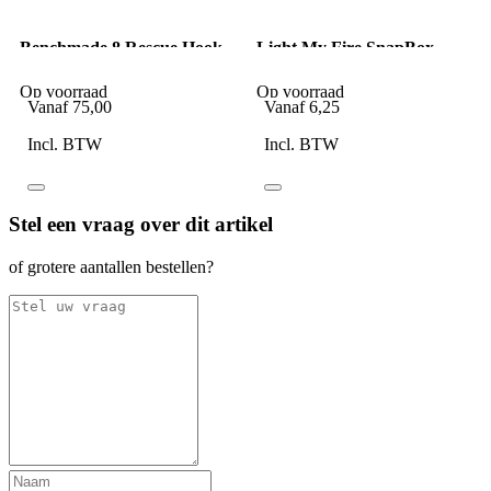
Benchmade 8 Rescue Hook
Light My Fire SnapBox
O2
Green/Cyan Blue set van 2
Op voorraad
Op voorraad
Vanaf
75,00
Vanaf
6,25
Incl. BTW
Incl. BTW
Stel een vraag over dit artikel
of grotere aantallen bestellen?