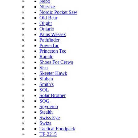
Nebo
Nite-ize
Nordic Pocket Saw
Old Bear
Olight
Ontario
Pains Wessex
Pathfinder
PowerTac
Princeton Tec
Rapide
Shoes For Crews
Sisu
Skeeter Hawk
Sluban
Smith's
SOL
Solar Brother
SOG
Spyderco
Stealth
Swiss Eye
Swiza
Tactical Foodpack
TF-2215