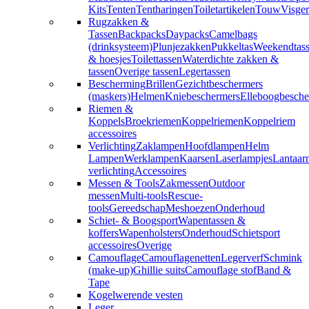
Kits
Tenten
Tentharingen
Toiletartikelen
Touw
Visger
Rugzakken &
Tassen
Backpacks
Daypacks
Camelbags
(drinksysteem)
Plunjezakken
Pukkeltas
Weekendtas
& hoesjes
Toilettassen
Waterdichte zakken &
tassen
Overige tassen
Legertassen
Bescherming
Brillen
Gezichtbeschermers
(maskers)
Helmen
Kniebeschermers
Elleboogbesche
Riemen &
Koppels
Broekriemen
Koppelriemen
Koppelriem
accessoires
Verlichting
Zaklampen
Hoofdlampen
Helm
Lampen
Werklampen
Kaarsen
Laserlampjes
Lantaar
verlichting
Accessoires
Messen & Tools
Zakmessen
Outdoor
messen
Multi-tools
Rescue-
tools
Gereedschap
Meshoezen
Onderhoud
Schiet- & Boogsport
Wapentassen &
koffers
Wapenholsters
Onderhoud
Schietsport
accessoires
Overige
Camouflage
Camouflagenetten
Legerverf
Schmink
(make-up)
Ghillie suits
Camouflage stof
Band &
Tape
Kogelwerende vesten
Leger