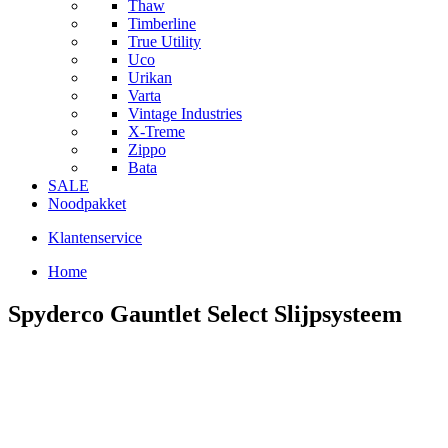
Thaw
Timberline
True Utility
Uco
Urikan
Varta
Vintage Industries
X-Treme
Zippo
Bata
SALE
Noodpakket
Klantenservice
Home
Spyderco Gauntlet Select Slijpsysteem