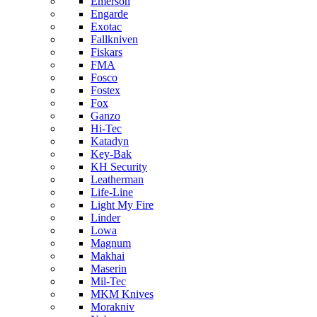
Emerson
Engarde
Exotac
Fallkniven
Fiskars
FMA
Fosco
Fostex
Fox
Ganzo
Hi-Tec
Katadyn
Key-Bak
KH Security
Leatherman
Life-Line
Light My Fire
Linder
Lowa
Magnum
Makhai
Maserin
Mil-Tec
MKM Knives
Morakniv