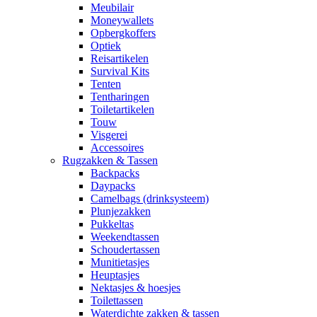
Meubilair
Moneywallets
Opbergkoffers
Optiek
Reisartikelen
Survival Kits
Tenten
Tentharingen
Toiletartikelen
Touw
Visgerei
Accessoires
Rugzakken & Tassen
Backpacks
Daypacks
Camelbags (drinksysteem)
Plunjezakken
Pukkeltas
Weekendtassen
Schoudertassen
Munitietasjes
Heuptasjes
Nektasjes & hoesjes
Toilettassen
Waterdichte zakken & tassen