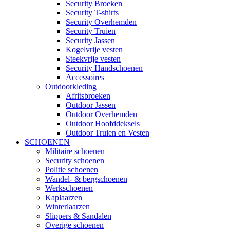
Security Broeken
Security T-shirts
Security Overhemden
Security Truien
Security Jassen
Kogelvrije vesten
Steekvrije vesten
Security Handschoenen
Accessoires
Outdoorkleding
Afritsbroeken
Outdoor Jassen
Outdoor Overhemden
Outdoor Hoofddeksels
Outdoor Truien en Vesten
SCHOENEN
Militaire schoenen
Security schoenen
Politie schoenen
Wandel- & bergschoenen
Werkschoenen
Kaplaarzen
Winterlaarzen
Slippers & Sandalen
Overige schoenen