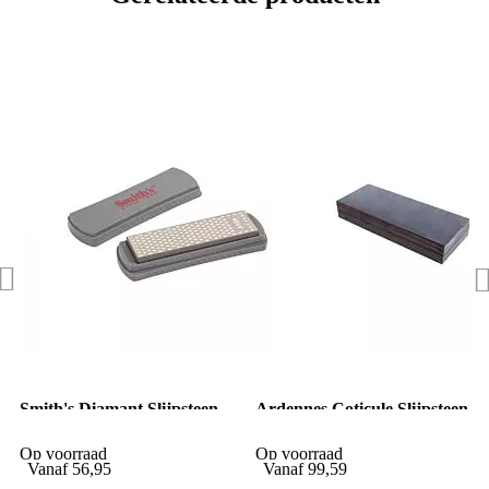
Smith's Diamant Slijpsteen
Ardennes Coticule Slijpsteen
400/1000
Coticule Cotcarb 150x60mm
Op voorraad
Op voorraad
Vanaf
56,95
Vanaf
99,59