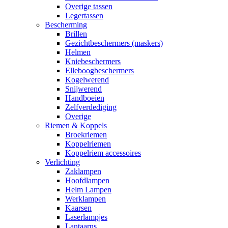
Overige tassen
Legertassen
Bescherming
Brillen
Gezichtbeschermers (maskers)
Helmen
Kniebeschermers
Elleboogbeschermers
Kogelwerend
Snijwerend
Handboeien
Zelfverdediging
Overige
Riemen & Koppels
Broekriemen
Koppelriemen
Koppelriem accessoires
Verlichting
Zaklampen
Hoofdlampen
Helm Lampen
Werklampen
Kaarsen
Laserlampjes
Lantaarns