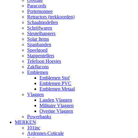
Overige
Paracords
Portemonnee
Retractors (trekkoorden)
Schaalmodellen
Schrijfwaren
Sleutelhangers
Solar Items
Spanbanden
Speelgoed
Stappentellers
Telefoon Hoesjes
Zakflacons
Emblemen
Emblemen Stof
Emblemen PVC
Emblemen Metaal
Vlaggen
Landen Vlaggen
Militaire Vlaggen
Overige Vlaggen
Powerbanks
MERKEN
101inc
Ardennes-Coticule