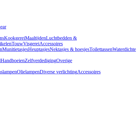
Gear
ns
Kookgerei
Maaltijden
Luchtbedden &
tikelen
Touw
Visgerei
Accessoires
n
Munitietasjes
Heuptasjes
Nektasjes & hoesjes
Toilettassen
Waterdichte
d
Handboeien
Zelfverdediging
Overige
slampen
Olielampen
Diverse verlichting
Accessoires