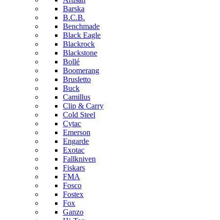
Barska
B.C.B.
Benchmade
Black Eagle
Blackrock
Blackstone
Bollé
Boomerang
Brusletto
Buck
Camillus
Clip & Carry
Cold Steel
Cytac
Emerson
Engarde
Exotac
Fallkniven
Fiskars
FMA
Fosco
Fostex
Fox
Ganzo