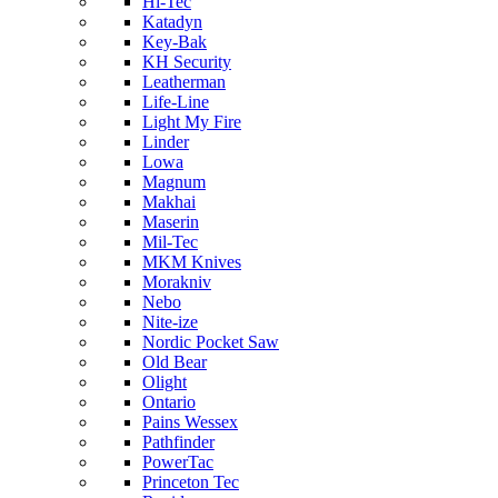
Hi-Tec
Katadyn
Key-Bak
KH Security
Leatherman
Life-Line
Light My Fire
Linder
Lowa
Magnum
Makhai
Maserin
Mil-Tec
MKM Knives
Morakniv
Nebo
Nite-ize
Nordic Pocket Saw
Old Bear
Olight
Ontario
Pains Wessex
Pathfinder
PowerTac
Princeton Tec