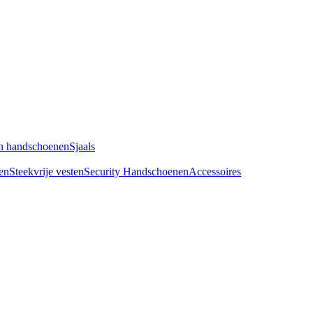
n handschoenen
Sjaals
en
Steekvrije vesten
Security Handschoenen
Accessoires