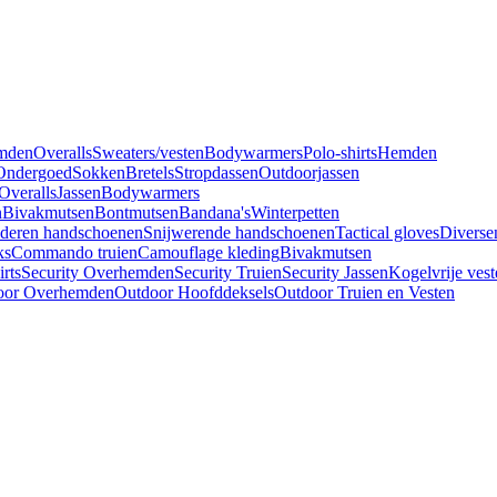
mden
Overalls
Sweaters/vesten
Bodywarmers
Polo-shirts
Hemden
Ondergoed
Sokken
Bretels
Stropdassen
Outdoorjassen
Overalls
Jassen
Bodywarmers
n
Bivakmutsen
Bontmutsen
Bandana's
Winterpetten
deren handschoenen
Snijwerende handschoenen
Tactical gloves
Diverse
ks
Commando truien
Camouflage kleding
Bivakmutsen
irts
Security Overhemden
Security Truien
Security Jassen
Kogelvrije vest
oor Overhemden
Outdoor Hoofddeksels
Outdoor Truien en Vesten