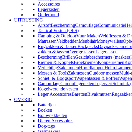
Accessoires
Legerkisten
Onderhoud
UITRUSTING
Airsoft
Bescherming
Camouflage
Communicatie
Hel
Tactical Vesten (OPS)
Camping & Outdoor
Vuur Maken
Veldflessen & Dr
Matrassen
Veldbedden
Meubilair
Moneywallets
Opbe
Rugzakken & Tassen
Backpacks
Daypacks
Camelba
zakken & tassen
Overige tassen
Legertassen
Bescherming
Brillen
Gezichtbeschermers (maskers)
Riemen & Koppels
Broekriemen
Koppelriemen
Kop
Verlichting
Zaklampen
Hoofdlampen
Helm Lampen
Messen & Tools
Zakmessen
Outdoor messen
Multi-
Schiet- & Boogsport
Wapentassen & koffers
Wapenh
Camouflage
Camouflagenetten
Legerverf
Schmink 
Kogelwerende vesten
Leger Accessoires
Baretten
Bivakmutsen
Rugzakke
OVERIG
Batterijen
Boeken
Bouwpakketten
Dieren Accessoires
Dog-tags
Gasmaskers