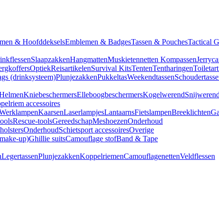
men & Hoofddeksels
Emblemen & Badges
Tassen & Pouches
Tactical 
inkflessen
Slaapzakken
Hangmatten
Muskietennetten
Kompassen
Jerryca
rgkoffers
Optiek
Reisartikelen
Survival Kits
Tenten
Tentharingen
Toiletar
gs (drinksysteem)
Plunjezakken
Pukkeltas
Weekendtassen
Schoudertasse
Helmen
Kniebeschermers
Elleboogbeschermers
Kogelwerend
Snijweren
pelriem accessoires
Werklampen
Kaarsen
Laserlampjes
Lantaarns
Fietslampen
Breeklichten
Ga
tools
Rescue-tools
Gereedschap
Meshoezen
Onderhoud
olsters
Onderhoud
Schietsport accessoires
Overige
(make-up)
Ghillie suits
Camouflage stof
Band & Tape
n
Legertassen
Plunjezakken
Koppelriemen
Camouflagenetten
Veldflessen