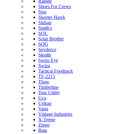
Rapide
Shoes For Crews
Sisu
Skeeter Hawk
Sluban
Smith's
SOL
Solar Brother
SOG
Spyderco
Stealth
Swiss Eye
Swiza
Tactical Foodpack
TF-2215
Thaw
Timberline
True Utility
Uco
Urikan
Varta
Vintage Industries
X-Treme
Zippo
Bata