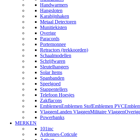
Handwarmers
Hangsloten
Karabijnhaken
Metaal Detectoren
Munitiekisten
Overige
Paracords
Portemonnee
Retractors (trekkoorden)
Schaalmodellen
Schrijfwaren
Sleutelhangers
Solar Items
Spanbanden
Speelgoed
Stappentellers
Telefoon Hoesjes
Zakflacons
Emblemen
Emblemen Stof
Emblemen PVC
Emblem
Vlaggen
Landen Vlaggen
Militaire Vlaggen
Overig
Powerbanks
MERKEN
101inc
Ardennes-Coticule
Artisan