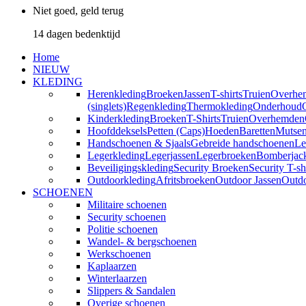
Niet goed, geld terug
14 dagen bedenktijd
Home
NIEUW
KLEDING
Herenkleding
Broeken
Jassen
T-shirts
Truien
Overhe
(singlets)
Regenkleding
Thermokleding
Onderhoud
Kinderkleding
Broeken
T-Shirts
Truien
Overhemden
Hoofddeksels
Petten (Caps)
Hoeden
Baretten
Mutse
Handschoenen & Sjaals
Gebreide handschoenen
Le
Legerkleding
Legerjassen
Legerbroeken
Bomberjac
Beveiligingskleding
Security Broeken
Security T-sh
Outdoorkleding
Afritsbroeken
Outdoor Jassen
Outd
SCHOENEN
Militaire schoenen
Security schoenen
Politie schoenen
Wandel- & bergschoenen
Werkschoenen
Kaplaarzen
Winterlaarzen
Slippers & Sandalen
Overige schoenen