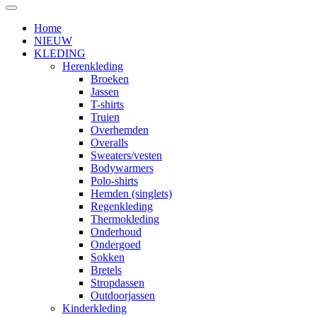
Home
NIEUW
KLEDING
Herenkleding
Broeken
Jassen
T-shirts
Truien
Overhemden
Overalls
Sweaters/vesten
Bodywarmers
Polo-shirts
Hemden (singlets)
Regenkleding
Thermokleding
Onderhoud
Ondergoed
Sokken
Bretels
Stropdassen
Outdoorjassen
Kinderkleding