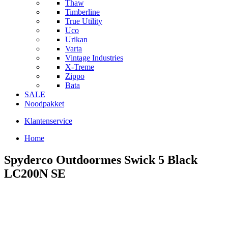
Thaw
Timberline
True Utility
Uco
Urikan
Varta
Vintage Industries
X-Treme
Zippo
Bata
SALE
Noodpakket
Klantenservice
Home
Spyderco Outdoormes Swick 5 Black
LC200N SE