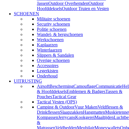
Jassen
Outdoor Overhemden
Outdoor
Hoofddeksels
Outdoor Truien en Vesten
SCHOENEN
Militaire schoenen
Security schoenen
Politie schoenen
Wandel- & bergschoenen
Werkschoenen
Kaplaarzen
Winterlaarzen
Slippers & Sandalen
Overige schoenen
Accessoires
Legerkisten
Onderhoud
UITRUSTING
Airsoft
Bescherming
Camouflage
Communicatie
He
& Hoofddeksels
Emblemen & Badges
Tassen &
Pouches
Tactical Gear
Tactical Vesten (OPS)
Camping & Outdoor
Vuur Maken
Veldflessen &
Drinkflessen
Slaapzakken
Hangmatten
Muskietenne
Kompassen
Jerrycans
Kookgerei
Maaltijden
Luchtbe
&
Matrassen
Veldbedden
Meubilair
Moneywallets
Opbe