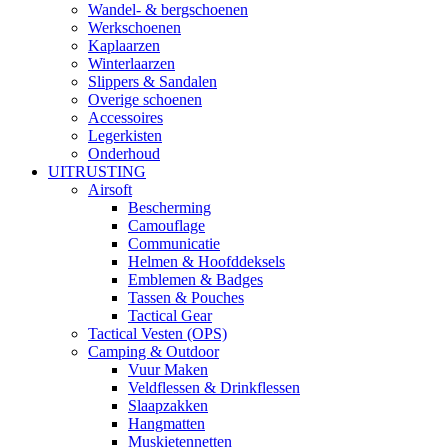
Wandel- & bergschoenen
Werkschoenen
Kaplaarzen
Winterlaarzen
Slippers & Sandalen
Overige schoenen
Accessoires
Legerkisten
Onderhoud
UITRUSTING
Airsoft
Bescherming
Camouflage
Communicatie
Helmen & Hoofddeksels
Emblemen & Badges
Tassen & Pouches
Tactical Gear
Tactical Vesten (OPS)
Camping & Outdoor
Vuur Maken
Veldflessen & Drinkflessen
Slaapzakken
Hangmatten
Muskietennetten