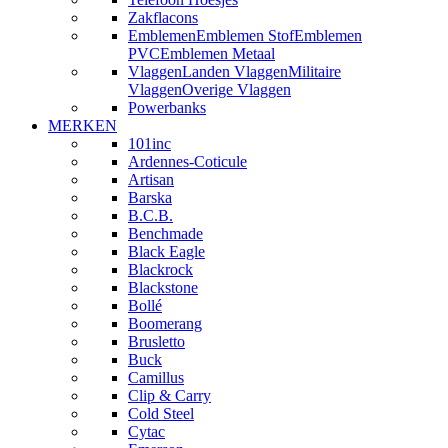
Zakflacons
Emblemen
Emblemen Stof
Emblemen
PVC
Emblemen Metaal
Vlaggen
Landen Vlaggen
Militaire
Vlaggen
Overige Vlaggen
Powerbanks
MERKEN
101inc
Ardennes-Coticule
Artisan
Barska
B.C.B.
Benchmade
Black Eagle
Blackrock
Blackstone
Bollé
Boomerang
Brusletto
Buck
Camillus
Clip & Carry
Cold Steel
Cytac