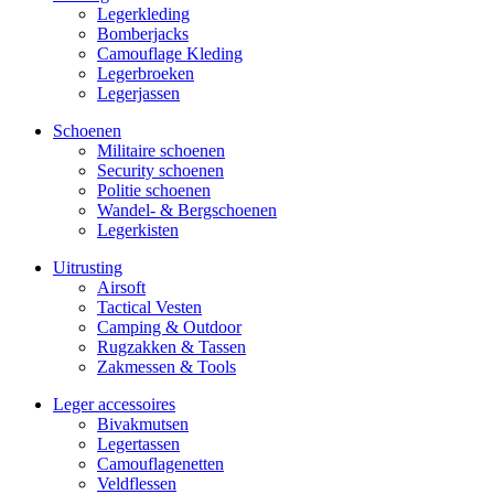
Legerkleding
Bomberjacks
Camouflage Kleding
Legerbroeken
Legerjassen
Schoenen
Militaire schoe­nen
Security schoenen
Politie schoenen
Wandel- & Berg­­schoenen
Legerkisten
Uitrusting
Airsoft
Tactical Ves­ten
Camping & Outdoor
Rugzakken & Tassen
Zakmessen & Tools
Leger accessoires
Bivakmutsen
Legertassen
Camouflage­­netten
Veldflessen