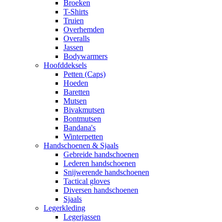
Broeken
T-Shirts
Truien
Overhemden
Overalls
Jassen
Bodywarmers
Hoofddeksels
Petten (Caps)
Hoeden
Baretten
Mutsen
Bivakmutsen
Bontmutsen
Bandana's
Winterpetten
Handschoenen & Sjaals
Gebreide handschoenen
Lederen handschoenen
Snijwerende handschoenen
Tactical gloves
Diversen handschoenen
Sjaals
Legerkleding
Legerjassen