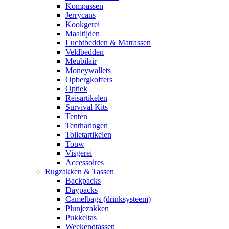
Kompassen
Jerrycans
Kookgerei
Maaltijden
Luchtbedden & Matrassen
Veldbedden
Meubilair
Moneywallets
Opbergkoffers
Optiek
Reisartikelen
Survival Kits
Tenten
Tentharingen
Toiletartikelen
Touw
Visgerei
Accessoires
Rugzakken & Tassen
Backpacks
Daypacks
Camelbags (drinksysteem)
Plunjezakken
Pukkeltas
Weekendtassen