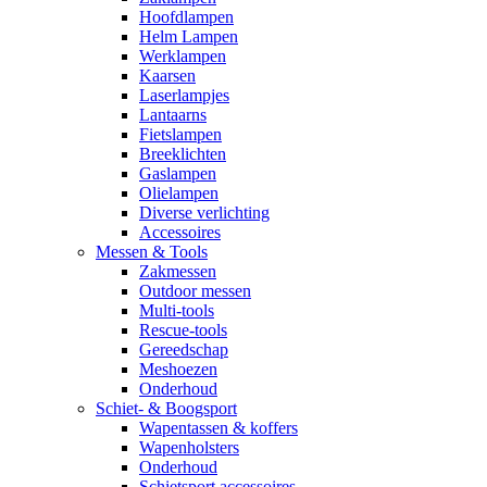
Hoofdlampen
Helm Lampen
Werklampen
Kaarsen
Laserlampjes
Lantaarns
Fietslampen
Breeklichten
Gaslampen
Olielampen
Diverse verlichting
Accessoires
Messen & Tools
Zakmessen
Outdoor messen
Multi-tools
Rescue-tools
Gereedschap
Meshoezen
Onderhoud
Schiet- & Boogsport
Wapentassen & koffers
Wapenholsters
Onderhoud
Schietsport accessoires