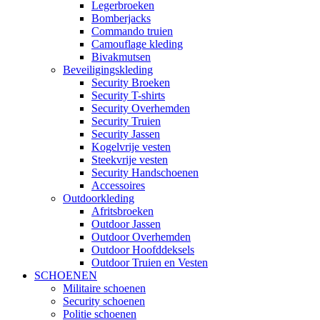
Legerbroeken
Bomberjacks
Commando truien
Camouflage kleding
Bivakmutsen
Beveiligingskleding
Security Broeken
Security T-shirts
Security Overhemden
Security Truien
Security Jassen
Kogelvrije vesten
Steekvrije vesten
Security Handschoenen
Accessoires
Outdoorkleding
Afritsbroeken
Outdoor Jassen
Outdoor Overhemden
Outdoor Hoofddeksels
Outdoor Truien en Vesten
SCHOENEN
Militaire schoenen
Security schoenen
Politie schoenen