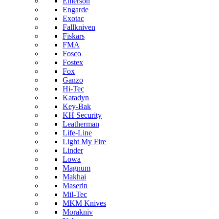
Emerson
Engarde
Exotac
Fallkniven
Fiskars
FMA
Fosco
Fostex
Fox
Ganzo
Hi-Tec
Katadyn
Key-Bak
KH Security
Leatherman
Life-Line
Light My Fire
Linder
Lowa
Magnum
Makhai
Maserin
Mil-Tec
MKM Knives
Morakniv