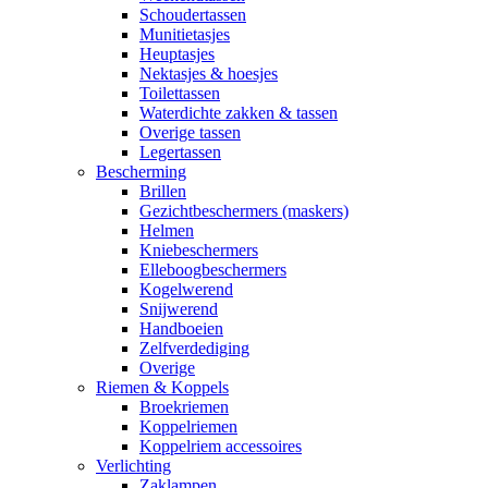
Schoudertassen
Munitietasjes
Heuptasjes
Nektasjes & hoesjes
Toilettassen
Waterdichte zakken & tassen
Overige tassen
Legertassen
Bescherming
Brillen
Gezichtbeschermers (maskers)
Helmen
Kniebeschermers
Elleboogbeschermers
Kogelwerend
Snijwerend
Handboeien
Zelfverdediging
Overige
Riemen & Koppels
Broekriemen
Koppelriemen
Koppelriem accessoires
Verlichting
Zaklampen