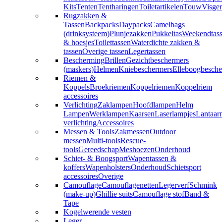
Kits
Tenten
Tentharingen
Toiletartikelen
Touw
Visger
Rugzakken &
Tassen
Backpacks
Daypacks
Camelbags
(drinksysteem)
Plunjezakken
Pukkeltas
Weekendtas
& hoesjes
Toilettassen
Waterdichte zakken &
tassen
Overige tassen
Legertassen
Bescherming
Brillen
Gezichtbeschermers
(maskers)
Helmen
Kniebeschermers
Elleboogbesche
Riemen &
Koppels
Broekriemen
Koppelriemen
Koppelriem
accessoires
Verlichting
Zaklampen
Hoofdlampen
Helm
Lampen
Werklampen
Kaarsen
Laserlampjes
Lantaar
verlichting
Accessoires
Messen & Tools
Zakmessen
Outdoor
messen
Multi-tools
Rescue-
tools
Gereedschap
Meshoezen
Onderhoud
Schiet- & Boogsport
Wapentassen &
koffers
Wapenholsters
Onderhoud
Schietsport
accessoires
Overige
Camouflage
Camouflagenetten
Legerverf
Schmink
(make-up)
Ghillie suits
Camouflage stof
Band &
Tape
Kogelwerende vesten
Leger