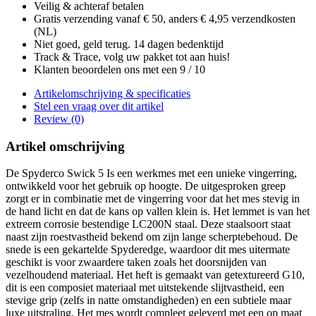
Veilig & achteraf betalen
Gratis verzending vanaf € 50, anders € 4,95 verzendkosten
(NL)
Niet goed, geld terug. 14 dagen bedenktijd
Track & Trace, volg uw pakket tot aan huis!
Klanten beoordelen ons met een 9 / 10
Artikelomschrijving & specificaties
Stel een vraag over dit artikel
Review (0)
Artikel omschrijving
De Spyderco Swick 5 Is een werkmes met een unieke vingerring,
ontwikkeld voor het gebruik op hoogte. De uitgesproken greep
zorgt er in combinatie met de vingerring voor dat het mes stevig in
de hand licht en dat de kans op vallen klein is. Het lemmet is van het
extreem corrosie bestendige LC200N staal. Deze staalsoort staat
naast zijn roestvastheid bekend om zijn lange scherptebehoud. De
snede is een gekartelde Spyderedge, waardoor dit mes uitermate
geschikt is voor zwaardere taken zoals het doorsnijden van
vezelhoudend materiaal. Het heft is gemaakt van getextureerd G10,
dit is een composiet materiaal met uitstekende slijtvastheid, een
stevige grip (zelfs in natte omstandigheden) en een subtiele maar
luxe uitstraling. Het mes wordt compleet geleverd met een op maat