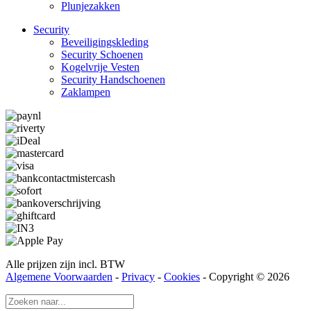
Plunjezakken
Security
Beveiligings­­kleding
Security Schoenen
Kogelvrije Vesten
Security Hand­­schoenen
Zaklampen
Alle prijzen zijn incl. BTW
Algemene Voorwaarden
-
Privacy
-
Cookies
- Copyright © 2026