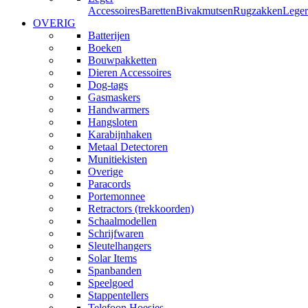
Accessoires
Baretten
Bivakmutsen
Rugzakken
Leger
OVERIG
Batterijen
Boeken
Bouwpakketten
Dieren Accessoires
Dog-tags
Gasmaskers
Handwarmers
Hangsloten
Karabijnhaken
Metaal Detectoren
Munitiekisten
Overige
Paracords
Portemonnee
Retractors (trekkoorden)
Schaalmodellen
Schrijfwaren
Sleutelhangers
Solar Items
Spanbanden
Speelgoed
Stappentellers
Telefoon Hoesjes