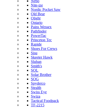
Nebo
Nite-ize
Nordic Pocket Saw
Old Bear
Olight
Ontario
Pains Wessex
Pathfinder
PowerTac
Princeton Tec
Rapide
Shoes For Crews
Sisu
Skeeter Hawk
Sluban
Smith's
SOL
Solar Brother
SOG
Spyderco
Stealth
Swiss Eye
Swiza
Tactical Foodpack
TF-2215