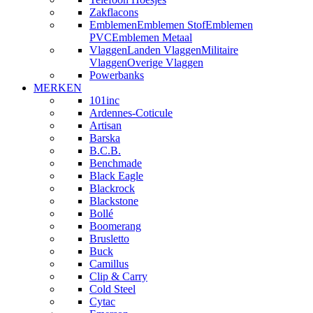
Zakflacons
Emblemen
Emblemen Stof
Emblemen
PVC
Emblemen Metaal
Vlaggen
Landen Vlaggen
Militaire
Vlaggen
Overige Vlaggen
Powerbanks
MERKEN
101inc
Ardennes-Coticule
Artisan
Barska
B.C.B.
Benchmade
Black Eagle
Blackrock
Blackstone
Bollé
Boomerang
Brusletto
Buck
Camillus
Clip & Carry
Cold Steel
Cytac