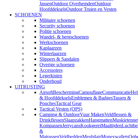
Jassen
Outdoor Overhemden
Outdoor
Hoofddeksels
Outdoor Truien en Vesten
SCHOENEN
Militaire schoenen
Security schoenen
Politie schoenen
Wandel- & bergschoenen
Werkschoenen
Kaplaarzen
Winterlaarzen
Slippers & Sandalen
Overige schoenen
Accessoires
Legerkisten
Onderhoud
UITRUSTING
Airsoft
Bescherming
Camouflage
Communicatie
He
& Hoofddeksels
Emblemen & Badges
Tassen &
Pouches
Tactical Gear
Tactical Vesten (OPS)
Camping & Outdoor
Vuur Maken
Veldflessen &
Drinkflessen
Slaapzakken
Hangmatten
Muskietenne
Kompassen
Jerrycans
Kookgerei
Maaltijden
Luchtbe
&
Matrassen
Veldbedden
Meubilair
Moneywallets
Opbe