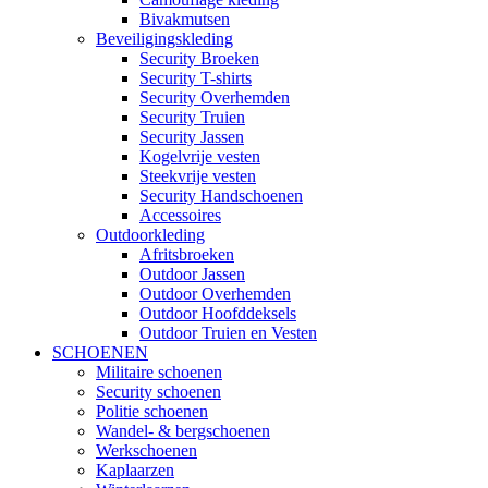
Bivakmutsen
Beveiligingskleding
Security Broeken
Security T-shirts
Security Overhemden
Security Truien
Security Jassen
Kogelvrije vesten
Steekvrije vesten
Security Handschoenen
Accessoires
Outdoorkleding
Afritsbroeken
Outdoor Jassen
Outdoor Overhemden
Outdoor Hoofddeksels
Outdoor Truien en Vesten
SCHOENEN
Militaire schoenen
Security schoenen
Politie schoenen
Wandel- & bergschoenen
Werkschoenen
Kaplaarzen