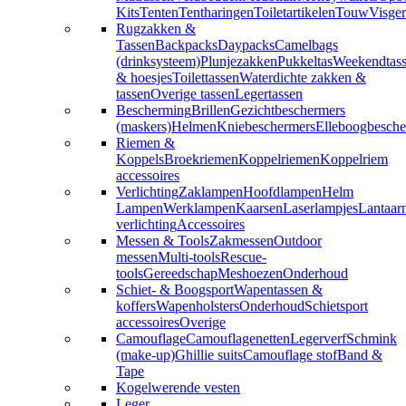
Kits
Tenten
Tentharingen
Toiletartikelen
Touw
Visger
Rugzakken &
Tassen
Backpacks
Daypacks
Camelbags
(drinksysteem)
Plunjezakken
Pukkeltas
Weekendtas
& hoesjes
Toilettassen
Waterdichte zakken &
tassen
Overige tassen
Legertassen
Bescherming
Brillen
Gezichtbeschermers
(maskers)
Helmen
Kniebeschermers
Elleboogbesche
Riemen &
Koppels
Broekriemen
Koppelriemen
Koppelriem
accessoires
Verlichting
Zaklampen
Hoofdlampen
Helm
Lampen
Werklampen
Kaarsen
Laserlampjes
Lantaar
verlichting
Accessoires
Messen & Tools
Zakmessen
Outdoor
messen
Multi-tools
Rescue-
tools
Gereedschap
Meshoezen
Onderhoud
Schiet- & Boogsport
Wapentassen &
koffers
Wapenholsters
Onderhoud
Schietsport
accessoires
Overige
Camouflage
Camouflagenetten
Legerverf
Schmink
(make-up)
Ghillie suits
Camouflage stof
Band &
Tape
Kogelwerende vesten
Leger