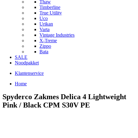
Thaw
Timberline
True Utility
Uco
Urikan
Varta
Vintage Industries
X-Treme
Zippo
Bata
SALE
Noodpakket
Klantenservice
Home
Spyderco Zakmes Delica 4 Lightweight
Pink / Black CPM S30V PE