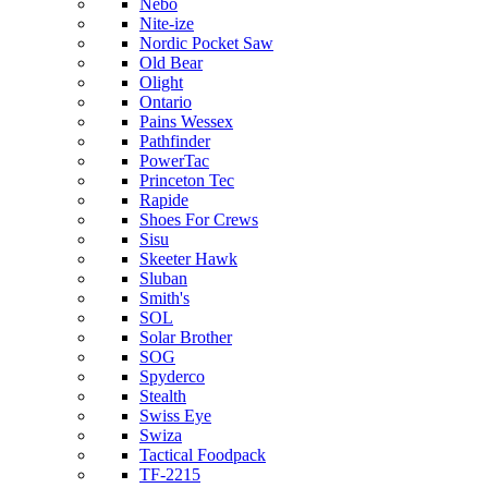
Nebo
Nite-ize
Nordic Pocket Saw
Old Bear
Olight
Ontario
Pains Wessex
Pathfinder
PowerTac
Princeton Tec
Rapide
Shoes For Crews
Sisu
Skeeter Hawk
Sluban
Smith's
SOL
Solar Brother
SOG
Spyderco
Stealth
Swiss Eye
Swiza
Tactical Foodpack
TF-2215