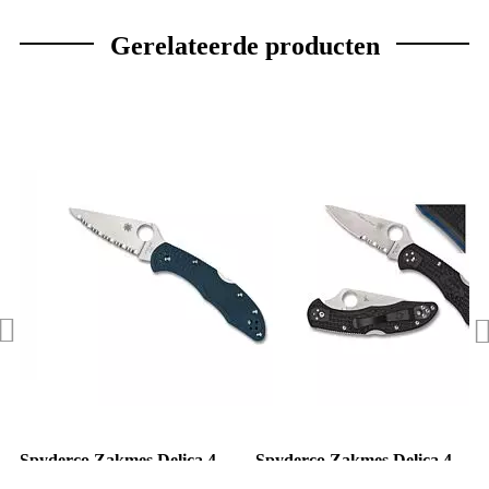
Gerelateerde producten
Spyderco Zakmes Delica 4
Spyderco Zakmes Delica 4
Lightweight Blue K390 SE
Thin Blue Line Black VG-10