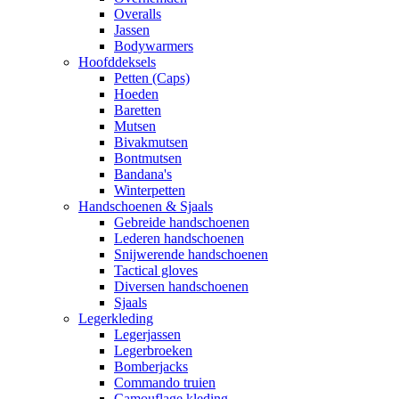
Overalls
Jassen
Bodywarmers
Hoofddeksels
Petten (Caps)
Hoeden
Baretten
Mutsen
Bivakmutsen
Bontmutsen
Bandana's
Winterpetten
Handschoenen & Sjaals
Gebreide handschoenen
Lederen handschoenen
Snijwerende handschoenen
Tactical gloves
Diversen handschoenen
Sjaals
Legerkleding
Legerjassen
Legerbroeken
Bomberjacks
Commando truien
Camouflage kleding