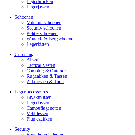
Legerbroeken
Legerjassen
Schoenen
Militaire schoe­nen
Security schoenen
Politie schoenen
Wandel- & Berg­­schoenen
Legerkisten
Uitrusting
Airsoft
Tactical Ves­ten
Camping & Outdoor
Rugzakken & Tassen
Zakmessen & Tools
Leger accessoires
Bivakmutsen
Legertassen
Camouflage­­netten
Veldflessen
Plunjezakken
Security
Beveiligings­­kleding