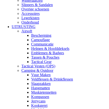
Winterlaarzen
Slippers & Sandalen
Overige schoenen
Accessoires
Legerkisten
Onderhoud
UITRUSTING
Airsoft
Bescherming
Camouflage
Communicatie
Helmen & Hoofddeksels
Emblemen & Badges
Tassen & Pouches
Tactical Gear
Tactical Vesten (OPS)
Camping & Outdoor
Vuur Maken
Veldflessen & Drinkflessen
Slaapzakken
Hangmatten
Muskietennetten
Kompassen
Jerrycans
Kookgerei