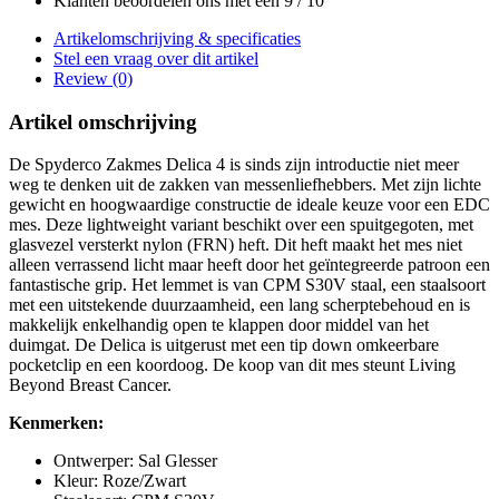
Klanten beoordelen ons met een 9 / 10
Artikelomschrijving & specificaties
Stel een vraag over dit artikel
Review (0)
Artikel omschrijving
De Spyderco Zakmes Delica 4 is sinds zijn introductie niet meer
weg te denken uit de zakken van messenliefhebbers. Met zijn lichte
gewicht en hoogwaardige constructie de ideale keuze voor een EDC
mes. Deze lightweight variant beschikt over een spuitgegoten, met
glasvezel versterkt nylon (FRN) heft. Dit heft maakt het mes niet
alleen verrassend licht maar heeft door het geïntegreerde patroon een
fantastische grip. Het lemmet is van CPM S30V staal, een staalsoort
met een uitstekende duurzaamheid, een lang scherptebehoud en is
makkelijk enkelhandig open te klappen door middel van het
duimgat. De Delica is uitgerust met een tip down omkeerbare
pocketclip en een koordoog. De koop van dit mes steunt Living
Beyond Breast Cancer.
Kenmerken:
Ontwerper: Sal Glesser
Kleur: Roze/Zwart