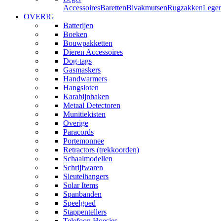
Accessoires
Baretten
Bivakmutsen
Rugzakken
Leger
OVERIG
Batterijen
Boeken
Bouwpakketten
Dieren Accessoires
Dog-tags
Gasmaskers
Handwarmers
Hangsloten
Karabijnhaken
Metaal Detectoren
Munitiekisten
Overige
Paracords
Portemonnee
Retractors (trekkoorden)
Schaalmodellen
Schrijfwaren
Sleutelhangers
Solar Items
Spanbanden
Speelgoed
Stappentellers
Telefoon Hoesjes