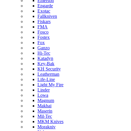
Emerson
Engarde
Exotac
Fallkniven
Fiskars
FMA
Fosco
Fostex
Fox
Ganzo
Hi-Tec
Katadyn
Key-Bak
KH Security
Leatherman
Life-Line
Light My Fire
Linder
Lowa
Magnum
Makhai
Maserin
Mil-Tec
MKM Knives
Morakniv