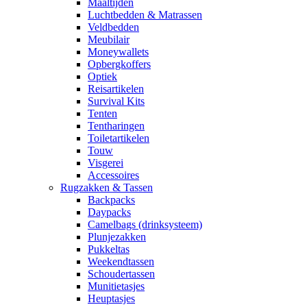
Maaltijden
Luchtbedden & Matrassen
Veldbedden
Meubilair
Moneywallets
Opbergkoffers
Optiek
Reisartikelen
Survival Kits
Tenten
Tentharingen
Toiletartikelen
Touw
Visgerei
Accessoires
Rugzakken & Tassen
Backpacks
Daypacks
Camelbags (drinksysteem)
Plunjezakken
Pukkeltas
Weekendtassen
Schoudertassen
Munitietasjes
Heuptasjes