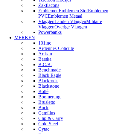
Zakflacons
Emblemen
Emblemen Stof
Emblemen
PVC
Emblemen Metaal
Vlaggen
Landen Vlaggen
Militaire
Vlaggen
Overige Vlaggen
Powerbanks
MERKEN
101inc
Ardennes-Coticule
Artisan
Barska
B.C.B.
Benchmade
Black Eagle
Blackrock
Blackstone
Bollé
Boomerang
Brusletto
Buck
Camillus
Clip & Carry
Cold Steel
Cytac