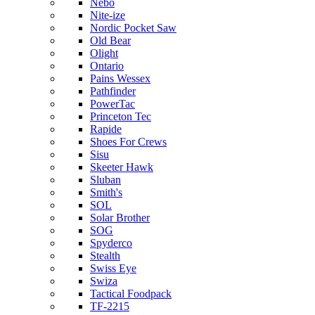
Nebo
Nite-ize
Nordic Pocket Saw
Old Bear
Olight
Ontario
Pains Wessex
Pathfinder
PowerTac
Princeton Tec
Rapide
Shoes For Crews
Sisu
Skeeter Hawk
Sluban
Smith's
SOL
Solar Brother
SOG
Spyderco
Stealth
Swiss Eye
Swiza
Tactical Foodpack
TF-2215