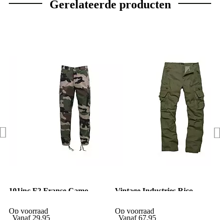
Gerelateerde producten
101inc F2 Franse Camo
Vintage Industries Rico
Broek
pantalon groen
Op voorraad
Op voorraad
Vanaf
29,95
Vanaf
67,95