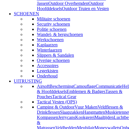
Jassen
Outdoor Overhemden
Outdoor
Hoofddeksels
Outdoor Truien en Vesten
SCHOENEN
Militaire schoenen
Security schoenen
Politie schoenen
Wandel- & bergschoenen
Werkschoenen
Kaplaarzen
Winterlaarzen
Slippers & Sandalen
Overige schoenen
Accessoires
Legerkisten
Onderhoud
UITRUSTING
Airsoft
Bescherming
Camouflage
Communicatie
He
& Hoofddeksels
Emblemen & Badges
Tassen &
Pouches
Tactical Gear
Tactical Vesten (OPS)
Camping & Outdoor
Vuur Maken
Veldflessen &
Drinkflessen
Slaapzakken
Hangmatten
Muskietenne
Kompassen
Jerrycans
Kookgerei
Maaltijden
Luchtbe
&
Matrassen
Veldbedden
Meubilair
Moneywallets
Opbe