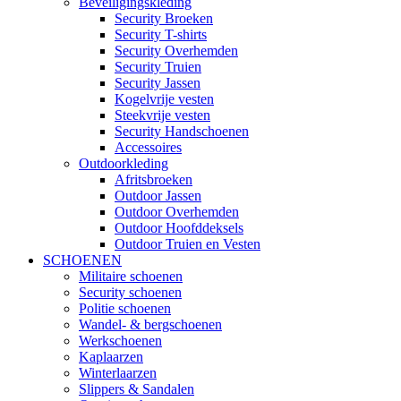
Beveiligingskleding
Security Broeken
Security T-shirts
Security Overhemden
Security Truien
Security Jassen
Kogelvrije vesten
Steekvrije vesten
Security Handschoenen
Accessoires
Outdoorkleding
Afritsbroeken
Outdoor Jassen
Outdoor Overhemden
Outdoor Hoofddeksels
Outdoor Truien en Vesten
SCHOENEN
Militaire schoenen
Security schoenen
Politie schoenen
Wandel- & bergschoenen
Werkschoenen
Kaplaarzen
Winterlaarzen
Slippers & Sandalen