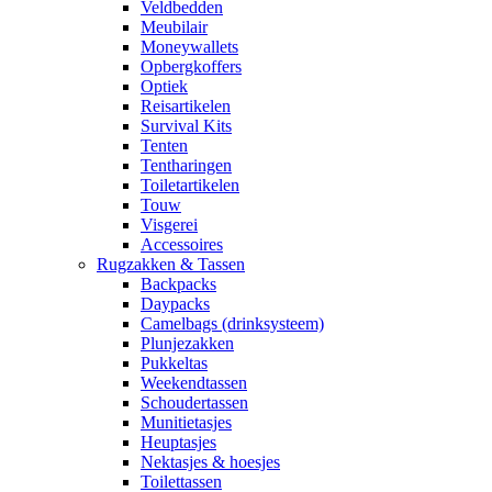
Veldbedden
Meubilair
Moneywallets
Opbergkoffers
Optiek
Reisartikelen
Survival Kits
Tenten
Tentharingen
Toiletartikelen
Touw
Visgerei
Accessoires
Rugzakken & Tassen
Backpacks
Daypacks
Camelbags (drinksysteem)
Plunjezakken
Pukkeltas
Weekendtassen
Schoudertassen
Munitietasjes
Heuptasjes
Nektasjes & hoesjes
Toilettassen