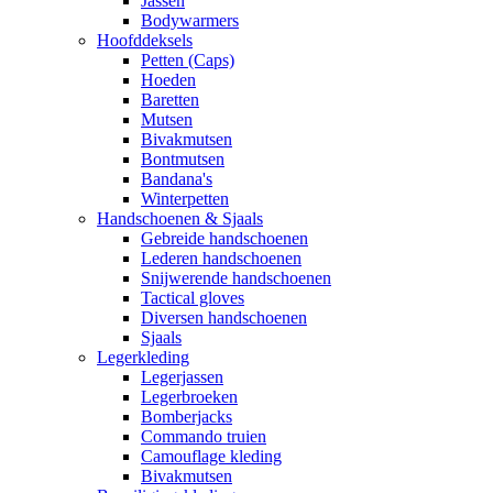
Jassen
Bodywarmers
Hoofddeksels
Petten (Caps)
Hoeden
Baretten
Mutsen
Bivakmutsen
Bontmutsen
Bandana's
Winterpetten
Handschoenen & Sjaals
Gebreide handschoenen
Lederen handschoenen
Snijwerende handschoenen
Tactical gloves
Diversen handschoenen
Sjaals
Legerkleding
Legerjassen
Legerbroeken
Bomberjacks
Commando truien
Camouflage kleding
Bivakmutsen