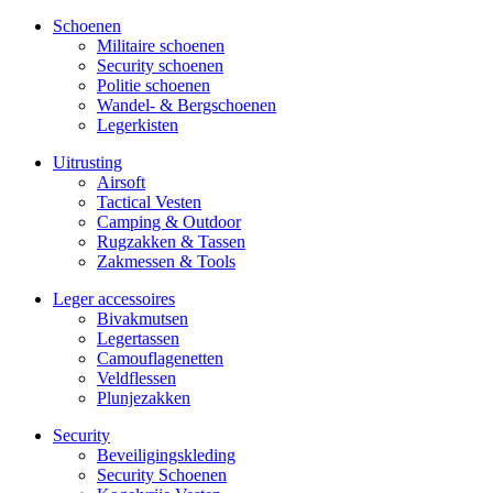
Schoenen
Militaire schoe­nen
Security schoenen
Politie schoenen
Wandel- & Berg­­schoenen
Legerkisten
Uitrusting
Airsoft
Tactical Ves­ten
Camping & Outdoor
Rugzakken & Tassen
Zakmessen & Tools
Leger accessoires
Bivakmutsen
Legertassen
Camouflage­­netten
Veldflessen
Plunjezakken
Security
Beveiligings­­kleding
Security Schoenen