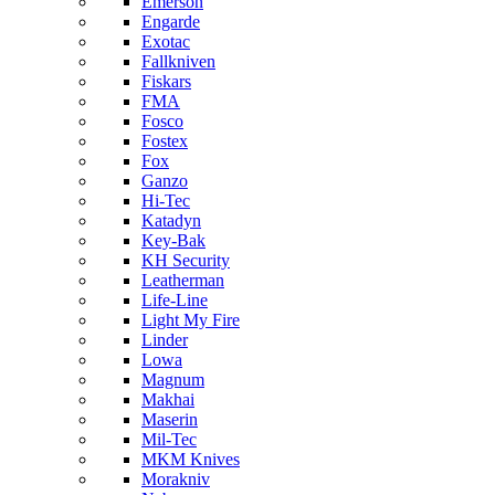
Emerson
Engarde
Exotac
Fallkniven
Fiskars
FMA
Fosco
Fostex
Fox
Ganzo
Hi-Tec
Katadyn
Key-Bak
KH Security
Leatherman
Life-Line
Light My Fire
Linder
Lowa
Magnum
Makhai
Maserin
Mil-Tec
MKM Knives
Morakniv