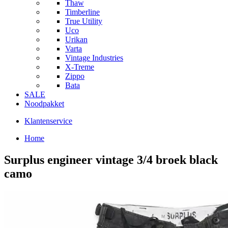
Thaw
Timberline
True Utility
Uco
Urikan
Varta
Vintage Industries
X-Treme
Zippo
Bata
SALE
Noodpakket
Klantenservice
Home
Surplus engineer vintage 3/4 broek black
camo