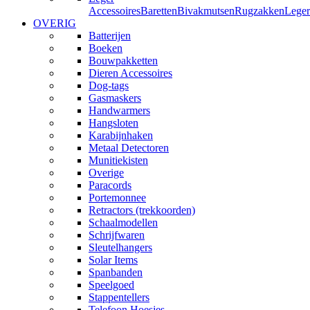
Accessoires
Baretten
Bivakmutsen
Rugzakken
Leger
OVERIG
Batterijen
Boeken
Bouwpakketten
Dieren Accessoires
Dog-tags
Gasmaskers
Handwarmers
Hangsloten
Karabijnhaken
Metaal Detectoren
Munitiekisten
Overige
Paracords
Portemonnee
Retractors (trekkoorden)
Schaalmodellen
Schrijfwaren
Sleutelhangers
Solar Items
Spanbanden
Speelgoed
Stappentellers
Telefoon Hoesjes