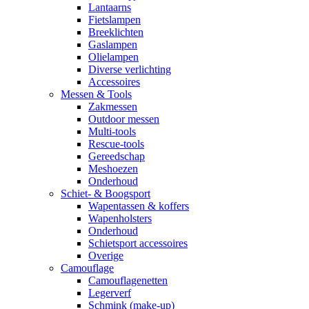
Lantaarns
Fietslampen
Breeklichten
Gaslampen
Olielampen
Diverse verlichting
Accessoires
Messen & Tools
Zakmessen
Outdoor messen
Multi-tools
Rescue-tools
Gereedschap
Meshoezen
Onderhoud
Schiet- & Boogsport
Wapentassen & koffers
Wapenholsters
Onderhoud
Schietsport accessoires
Overige
Camouflage
Camouflagenetten
Legerverf
Schmink (make-up)