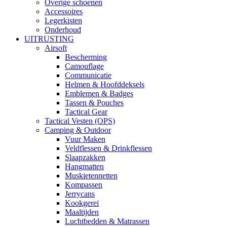
Overige schoenen
Accessoires
Legerkisten
Onderhoud
UITRUSTING
Airsoft
Bescherming
Camouflage
Communicatie
Helmen & Hoofddeksels
Emblemen & Badges
Tassen & Pouches
Tactical Gear
Tactical Vesten (OPS)
Camping & Outdoor
Vuur Maken
Veldflessen & Drinkflessen
Slaapzakken
Hangmatten
Muskietennetten
Kompassen
Jerrycans
Kookgerei
Maaltijden
Luchtbedden & Matrassen