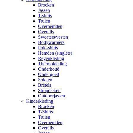
Broeken
Jassen
T-shirts
Truien
Overhemden
Overalls
Sweaters/vesten
Bodywarmers
Polo-shirts
Hemden (singlets)
Regenkleding
Thermokleding
Onderhoud
Ondergoed
Sokken
Bretels
Stropdassen
Outdoorjassen
Kinderkleding
Broeken
T-Shirts
Truien
Overhemden
Overalls