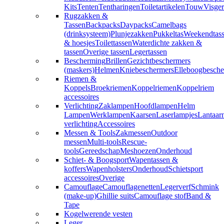
Kits
Tenten
Tentharingen
Toiletartikelen
Touw
Visger
Rugzakken &
Tassen
Backpacks
Daypacks
Camelbags
(drinksysteem)
Plunjezakken
Pukkeltas
Weekendtas
& hoesjes
Toilettassen
Waterdichte zakken &
tassen
Overige tassen
Legertassen
Bescherming
Brillen
Gezichtbeschermers
(maskers)
Helmen
Kniebeschermers
Elleboogbesche
Riemen &
Koppels
Broekriemen
Koppelriemen
Koppelriem
accessoires
Verlichting
Zaklampen
Hoofdlampen
Helm
Lampen
Werklampen
Kaarsen
Laserlampjes
Lantaar
verlichting
Accessoires
Messen & Tools
Zakmessen
Outdoor
messen
Multi-tools
Rescue-
tools
Gereedschap
Meshoezen
Onderhoud
Schiet- & Boogsport
Wapentassen &
koffers
Wapenholsters
Onderhoud
Schietsport
accessoires
Overige
Camouflage
Camouflagenetten
Legerverf
Schmink
(make-up)
Ghillie suits
Camouflage stof
Band &
Tape
Kogelwerende vesten
Leger