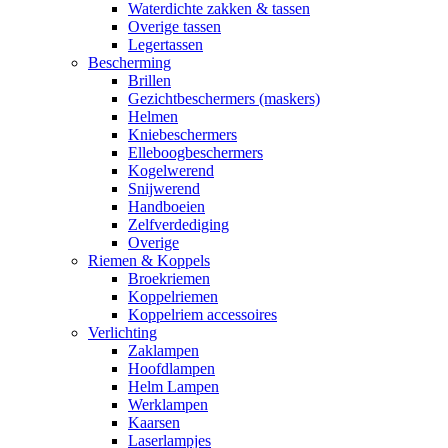
Waterdichte zakken & tassen
Overige tassen
Legertassen
Bescherming
Brillen
Gezichtbeschermers (maskers)
Helmen
Kniebeschermers
Elleboogbeschermers
Kogelwerend
Snijwerend
Handboeien
Zelfverdediging
Overige
Riemen & Koppels
Broekriemen
Koppelriemen
Koppelriem accessoires
Verlichting
Zaklampen
Hoofdlampen
Helm Lampen
Werklampen
Kaarsen
Laserlampjes