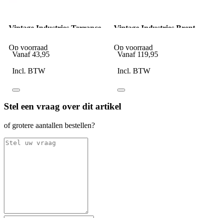
Vintage Industries Terrance
Vintage Industries Brent
shorts dark navy
Parka grey
Op voorraad
Op voorraad
Vanaf
43,95
Vanaf
119,95
Incl. BTW
Incl. BTW
Stel een vraag over dit artikel
of grotere aantallen bestellen?